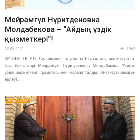
Мейрамгүл Нұритденовна
Молдабекова – “Айдың үздік
қызметкері”!
02.03.2021
1962
ҚР БҒМ ҒК Р.Б. Сүлейменов атындағы Шығыстану институтының
Бас бухгалтері Мейрамгүл Нұритденовна Молдабекова “Айдың
үздік қызметкері” граматосымен марапатталды. Институтымыздың
өрлеуі ...
ЖАҢАЛЫҚТАР