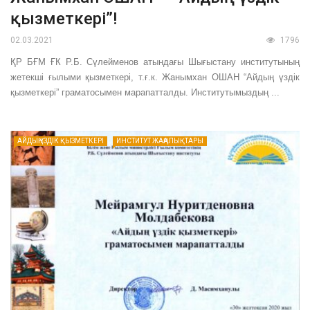
қызметкері”!
02.03.2021
1796
ҚР БҒМ ҒК Р.Б. Сүлейменов атындағы Шығыстану институтының
жетекші ғылыми қызметкері, т.ғ.к. Жанымхан ОШАН “Айдың үздік
қызметкері” граматосымен марапатталды. Институтымыздың ...
АЙДЫҢ ҮЗДІК ҚЫЗМЕТКЕРІ
ИНСТИТУТ ЖАҢАЛЫҚТАРЫ