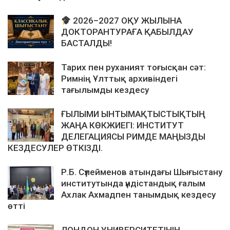
2026–2027 ОҚУ ЖЫЛЫНА
ДОКТОРАНТУРАҒА ҚАБЫЛДАУ
БАСТАЛДЫ!
Тарих пен руханият тоғысқан сәт:
Римнің Ұлттық архивіндегі
тағылымды кездесу
ҒЫЛЫМИ ЫНТЫМАҚТЫСТЫҚТЫҢ
ЖАҢА КӨКЖИЕГІ: ИНСТИТУТ
ДЕЛЕГАЦИЯСЫ РИМДЕ МАҢЫЗДЫ
КЕЗДЕСУЛЕР ӨТКІЗДІ.
Р.Б. Сүлейменов атындағы Шығыстану
институтында үндістандық ғалым
Ахлак Ахмадпен танымдық кездесу
өтті