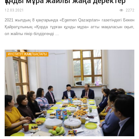
Құнды мұра жайлы жаңа деректер
12.03.2021
2272
2021 жылдың 8 қаңтарында «Egemen Qazaqstan» газетіндегі Бекен
Қайратұлының «Қорда тұрған құнды мұра» атты мақаласын оқып,
ол жайлы пікір білдіргенді ...
ИНСТИТУТ ЖАҢАЛЫҚТАРЫ