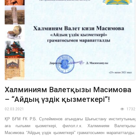
Халминиям Валетқызы Масимова
– “Айдың үздік қызметкері”!
02.03.2021
1732
ҚР БҒМ ҒК Р.Б. Сүлейменов атындағы Шығыстану институтының
аға ғылыми қызметкері, филол.ғ.к. Халминиям Валетқызы
Масимова “Айдың үздік қызметкері” граматосымен марапатталды.
...