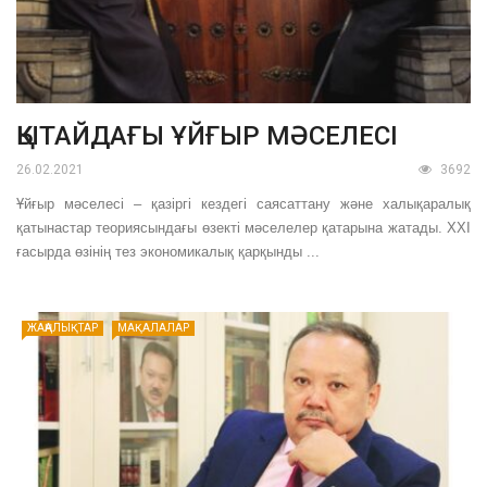
ҚЫТАЙДАҒЫ ҰЙҒЫР МӘСЕЛЕСІ
26.02.2021
3692
Ұйғыр мәселесі – қазіргі кездегі саясаттану және халықаралық
қатынастар теориясындағы өзекті мәселелер қатарына жатады. ХХІ
ғасырда өзінің тез экономикалық қарқынды ...
ЖАҢАЛЫҚТАР
МАҚАЛАЛАР