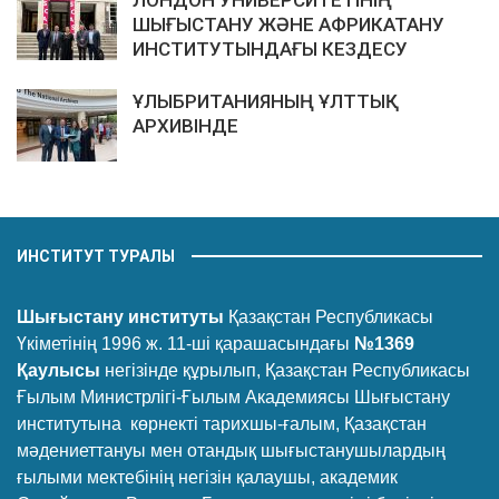
ЛОНДОН УНИВЕРСИТЕТІНІҢ
ШЫҒЫСТАНУ ЖӘНЕ АФРИКАТАНУ
ИНСТИТУТЫНДАҒЫ КЕЗДЕСУ
ҰЛЫБРИТАНИЯНЫҢ ҰЛТТЫҚ
АРХИВІНДЕ
ИНСТИТУТ ТУРАЛЫ
Шығыстану институты
Қазақстан Республикасы
Үкіметінің 1996 ж. 11-ші қарашасындағы
№1369
Қаулысы
негізінде құрылып, Қазақстан Республикасы
Ғылым Министрлігі-Ғылым Академиясы Шығыстану
институтына көрнекті тарихшы-ғалым, Қазақстан
мәдениеттануы мен отандық шығыстанушылардың
ғылыми мектебінің негізін қалаушы, академик