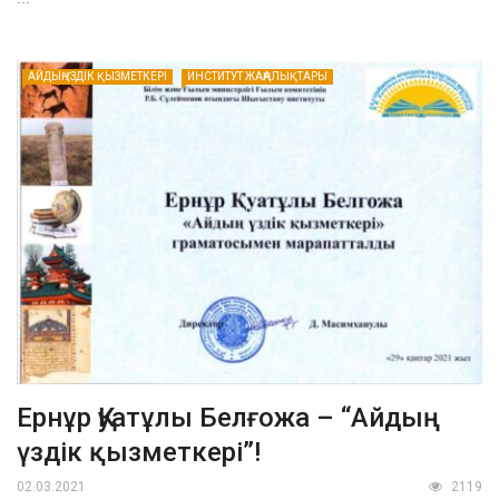
АЙДЫҢ ҮЗДІК ҚЫЗМЕТКЕРІ
ИНСТИТУТ ЖАҢАЛЫҚТАРЫ
Ернұр Қуатұлы Белғожа – “Айдың
үздік қызметкері”!
02.03.2021
2119