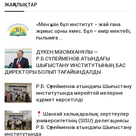
ЖАҢАЛЫҚТАР
«Мен үшін бұл институт – жай ғана
жұмыс орны емес. Бұл – өмір мектебі,
ғылымға ...
ДҮКЕН МӘСІМХАНҰЛЫ —
Р.Б.СҮЛЕЙМЕНОВ АТЫНДАҒЫ
ШЫҒЫСТАНУ ИНСТИТУТЫНЫҢ БАС
ДИРЕКТОРЫ БОЛЫП ТАҒАЙЫНДАЛДЫ
Р.Б. Сүлейменов атындағы Шығыстану
институтында мерейтой иелеріне
құрмет көрсетілді
Шанхай халықаралық зерттеулер
университетінің (SISU) делегациясы
Р.Б. Сүлейменов атындағы Шығыстану
институтында