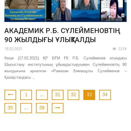
АКАДЕМИК Р.Б. СҮЛЕЙМЕНОВТІҢ
90 ЖЫЛДЫҒЫ ҰЛЫҚТАЛДЫ
18.02.2021
2218
Кеше (17.02.2021) ҚР БҒМ ҒК Р.Б. Сүлейменов атындағы
Шығыстану институтының ұйымдастыруымен Сүлейменовтің 90
жылдығына арналған «Рамазан Бимашұлы Сүлейменов –
Қазақстандағы ...
1
…
31
32
33
34
35
…
39