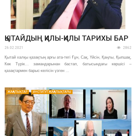
ҚЫТАЙДЫҢ ҚИЛЫ-ҚИЛЫ ТАРИХЫ БАР
26.02.2021
2862
Қытай халқы қазақтың арғы ата-тегі Ғұн, Сақ, Үйсін, Қаңлы, Қыпшақ,
Көк Түрік… замандарынан бастап, батысындағы көршісі –
қазақтармен барыс-келісін үзген ...
ЖАҢАЛЫҚТАР
ИНСТИТУТ ЖАҢАЛЫҚТАРЫ