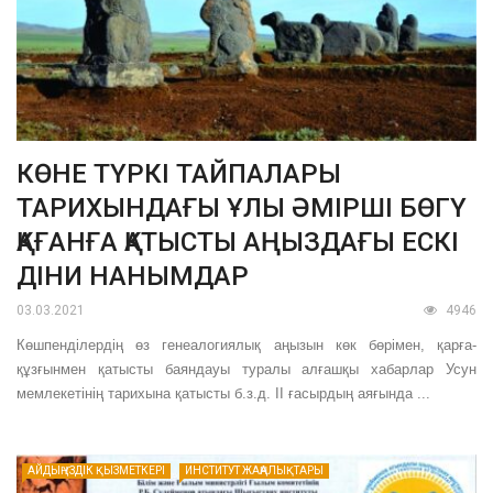
КӨНЕ ТҮРКІ ТАЙПАЛАРЫ
ТАРИХЫНДАҒЫ ҰЛЫ ӘМІРШІ БӨГҮ
ҚАҒАНҒА ҚАТЫСТЫ АҢЫЗДАҒЫ ЕСКІ
ДІНИ НАНЫМДАР
03.03.2021
4946
Көшпенділердің өз генеалогиялық аңызын көк бөрімен, қарға-
құзғынмен қатысты баяндауы туралы алғашқы хабарлар Усун
мемлекетінің тарихына қатысты б.з.д. ІІ ғасырдың аяғында ...
АЙДЫҢ ҮЗДІК ҚЫЗМЕТКЕРІ
ИНСТИТУТ ЖАҢАЛЫҚТАРЫ