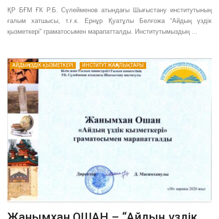
ҚР БҒМ ҒК Р.Б. Сүлейменов атындағы Шығыстану институтының
ғалым хатшысы, т.ғ.к. Ернұр Қуатұлы Белғожа “Айдың үздік
қызметкері” граматосымен марапатталды. Институтымыздың ...
АЙДЫҢ ҮЗДІК ҚЫЗМЕТКЕРІ
ИНСТИТУТ ЖАҢАЛЫҚТАРЫ
Жанымхан ОШАН – “Айдың үздік