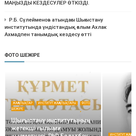
МАҢЫЗДЫ КЕЗДЕСУЛЕР ӨТКІЗДІ.
Р.Б. Сүлейменов атындағы Шығыстану
институтында үндістандық ғалым Ахлак
Ахмадпен танымдық кездесу өтті
ФОТО ШЕЖІРЕ
ЖАҢАЛЫҚТАР
ИНСТИТУТ ЖАҢАЛЫҚТАРЫ
ФОТО
ШЕЖІРЕ
Шығыстану институтының
жетекші ғылыми
қызметкері, PhD Болатбек
ИНСТИТУТ ЖАҢАЛЫҚТАР