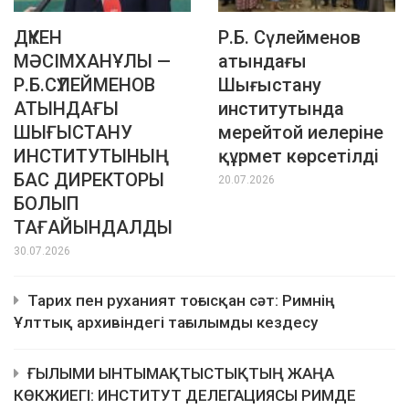
ДҮКЕН
Р.Б. Сүлейменов
МӘСІМХАНҰЛЫ —
атындағы
Р.Б.СҮЛЕЙМЕНОВ
Шығыстану
АТЫНДАҒЫ
институтында
ШЫҒЫСТАНУ
мерейтой иелеріне
ИНСТИТУТЫНЫҢ
құрмет көрсетілді
БАС ДИРЕКТОРЫ
20.07.2026
БОЛЫП
ТАҒАЙЫНДАЛДЫ
30.07.2026
Тарих пен руханият тоғысқан сәт: Римнің
Ұлттық архивіндегі тағылымды кездесу
ҒЫЛЫМИ ЫНТЫМАҚТЫСТЫҚТЫҢ ЖАҢА
КӨКЖИЕГІ: ИНСТИТУТ ДЕЛЕГАЦИЯСЫ РИМДЕ