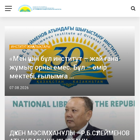
ИНСТИТУТ ЖАҢАЛЫҚТАРЫ
«Мен үшін бұл институт – жай ғана
жұмыс орны емес. Бұл – өмір
мектебі, ғылымға ...
07.08.2026
ДҮКЕН МӘСІМХАНҰЛЫ —Р.Б.СҮЛЕЙМЕНОВ