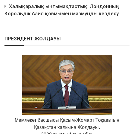
Халықаралық ынтымақтастық: Лондонның
Корольдік Азия қоғамымен мазмұнды кездесу
ПРЕЗИДЕНТ ЖОЛДАУЫ
Мемлекет басшысы Қасым-Жомарт Тоқаевтың
Қазақстан халқына Жолдауы.