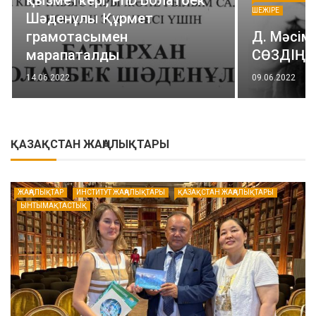
ШЕЖІРЕ
Шәденұлы Құрмет
грамотасымен
Д. Мәсімханұ
марапаталды
СӨЗДІҢ ТЕ
14.06.2022
09.06.2022
ҚАЗАҚСТАН ЖАҢАЛЫҚТАРЫ
ЖАҢАЛЫҚТАР
ИНСТИТУТ ЖАҢАЛЫҚТАРЫ
ҚАЗАҚСТАН ЖАҢАЛЫҚТАРЫ
ЫНТЫМАҚТАСТЫҚ