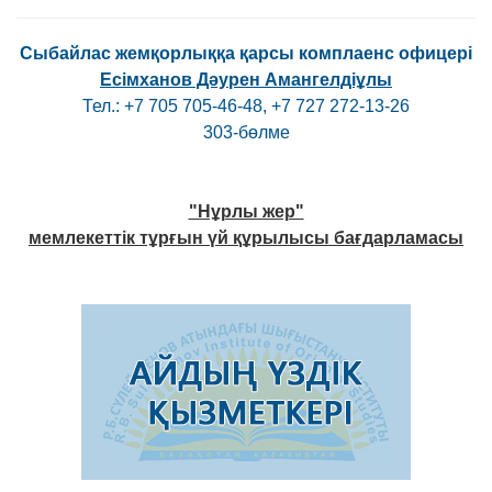
Cыбайлас жемқорлыққа қарсы комплаенс офицері
Есімханов Дәурен Амангелдіұлы
Тел.: +7 705 705-46-48, +7 727 272-13-26
303-бөлме
"Нұрлы жер"
мемлекеттік тұрғын үй құрылысы бағдарламасы