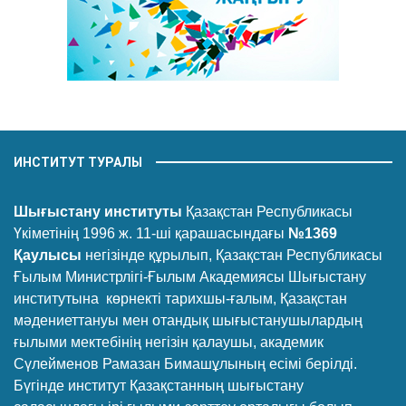
ИНСТИТУТ ТУРАЛЫ
Шығыстану институты
Қазақстан Республикасы
Үкіметінің 1996 ж. 11-ші қарашасындағы
№1369
Қаулысы
негізінде құрылып, Қазақстан Республикасы
Ғылым Министрлігі-Ғылым Академиясы Шығыстану
институтына көрнекті тарихшы-ғалым, Қазақстан
мәдениеттануы мен отандық шығыстанушылардың
ғылыми мектебінің негізін қалаушы, академик
Сүлейменов Рамазан Бимашұлының есімі берілді.
Бүгінде институт Қазақстанның шығыстану