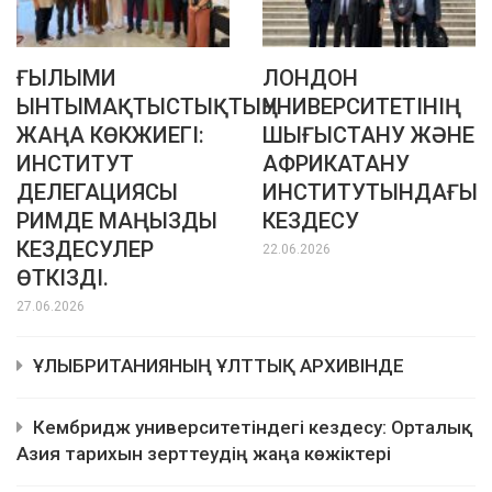
ҒЫЛЫМИ
ЛОНДОН
ЫНТЫМАҚТЫСТЫҚТЫҢ
УНИВЕРСИТЕТІНІҢ
ЖАҢА КӨКЖИЕГІ:
ШЫҒЫСТАНУ ЖӘНЕ
ИНСТИТУТ
АФРИКАТАНУ
ДЕЛЕГАЦИЯСЫ
ИНСТИТУТЫНДАҒЫ
РИМДЕ МАҢЫЗДЫ
КЕЗДЕСУ
КЕЗДЕСУЛЕР
22.06.2026
ӨТКІЗДІ.
27.06.2026
ҰЛЫБРИТАНИЯНЫҢ ҰЛТТЫҚ АРХИВІНДЕ
Кембридж университетіндегі кездесу: Орталық
Азия тарихын зерттеудің жаңа көжіктері