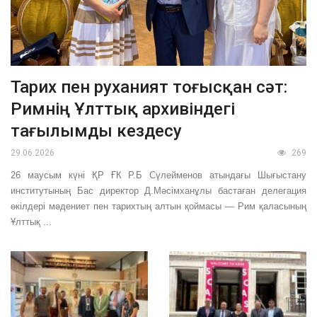
Тарих пен руханият тоғысқан сәт:
Римнің Ұлттық архивіндегі
тағылымды кездесу
29.06.2026
269
26 маусым күні ҚР ҒК Р.Б Сүлейменов атындағы Шығыстану
институтының Бас директор Д.Мәсімханұлы бастаған делегация
өкілдері мәдениет пен тарихтың алтын қоймасы — Рим қаласының
Ұлттық ...