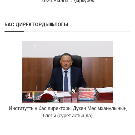
2020 жылғы 1 қыркүйек
БАС ДИРЕКТОРДЫҢ БЛОГЫ
Институттың бас директоры Дүкен Мәсімханұлының
блогы (сурет астында)