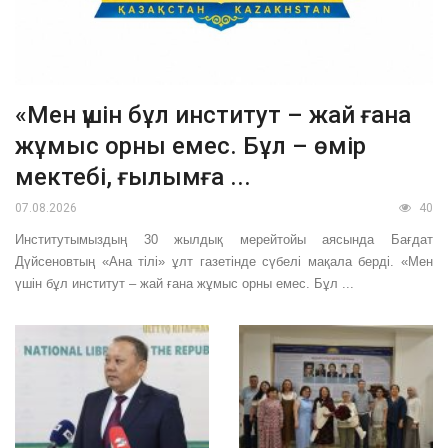
«Мен үшін бұл институт – жай ғана
жұмыс орны емес. Бұл – өмір
мектебі, ғылымға ...
07.08.2026
40
Институтымыздың 30 жылдық мерейтойы аясында Бағдат
Дүйсеновтың «Ана тілі» ұлт газетінде сүбелі мақала берді. «Мен
үшін бұл институт – жай ғана жұмыс орны емес. Бұл ...