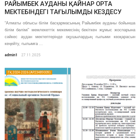
РАЙЫМБЕК АУДАНЫ ҚАЙНАР ОРТА
МЕКТЕБІНДЕГІ ТАҒЫЛЫМДЫ КЕЗДЕСУ
“Алматы облысы білім басқармасының Райымбек ауданы бойынша
білім бөлімі” мемлекеттік мекемесінің бекіткен жұмыс жоспарына
сәйкес аудан мектептерінде оқушылардың ғылыми көзқарасын
кеңейту, ғылымға ...
admin1
27.11.2025
ГҚ 2024-2026 (AP23489009)