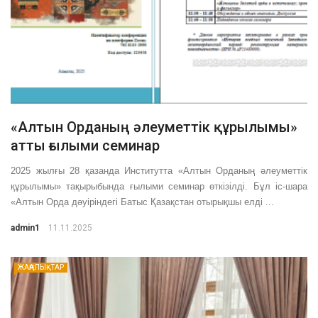
«Алтын Орданың әлеуметтік құрылымы»
атты ғылыми семинар
2025 жылғы 28 қазанда Институтта «Алтын Орданың әлеуметтік
құрылымы» тақырыбында ғылыми семинар өткізілді. Бұл іс-шара
«Алтын Орда дәуіріндегі Батыс Қазақстан отырықшы елді ...
admin1
11.11.2025
ЖАҢАЛЫҚТАР