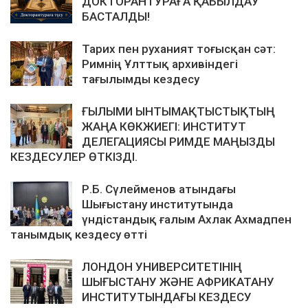
ДОКТОРАНТУРАҒА ҚАБЫЛДАУ
БАСТАЛДЫ!
Тарих пен руханият тоғысқан сәт:
Римнің Ұлттық архивіндегі
тағылымды кездесу
ҒЫЛЫМИ ЫНТЫМАҚТЫСТЫҚТЫҢ
ЖАҢА КӨКЖИЕГІ: ИНСТИТУТ
ДЕЛЕГАЦИЯСЫ РИМДЕ МАҢЫЗДЫ
КЕЗДЕСУЛЕР ӨТКІЗДІ.
Р.Б. Сүлейменов атындағы
Шығыстану институтында
үндістандық ғалым Ахлак Ахмадпен
танымдық кездесу өтті
ЛОНДОН УНИВЕРСИТЕТІНІҢ
ШЫҒЫСТАНУ ЖӘНЕ АФРИКАТАНУ
ИНСТИТУТЫНДАҒЫ КЕЗДЕСУ