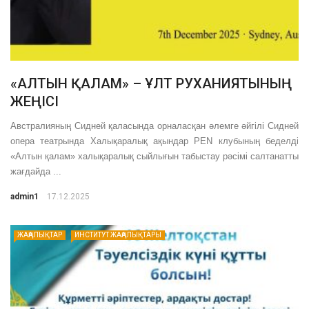
«АЛТЫН ҚАЛАМ» – ҰЛТ РУХАНИЯТЫНЫҢ
ЖЕҢІСІ
Австралияның Сидней қаласында орналасқан әлемге әйгілі Сидней
опера театрында Халықаралық ақындар PEN клубының беделді
«Алтын қалам» халықаралық сыйлығын табыстау рәсімі салтанатты
жағдайда ...
admin1
17.12.2025
ЖАҢАЛЫҚТАР
ИНСТИТУТ ЖАҢАЛЫҚТАРЫ