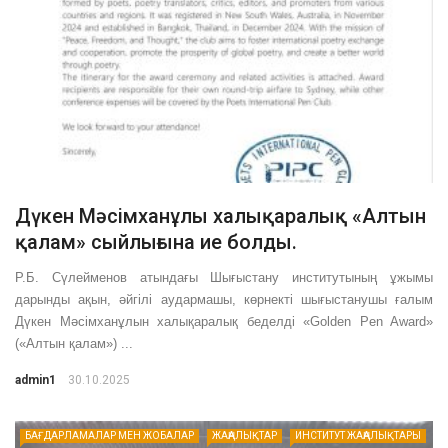
Дүкен Мәсімханұлы халықаралық «Алтын
қалам» сыйлығына ие болды.
Р.Б. Сүлейменов атындағы Шығыстану институтының ұжымы
дарынды ақын, әйгілі аудармашы, көрнекті шығыстанушы ғалым
Дүкен Мәсімханұлын халықаралық беделді «Golden Pen Award»
(«Алтын қалам») ...
admin1
30.10.2025
БАҒДАРЛАМАЛАР МЕН ЖОБАЛАР
ЖАҢАЛЫҚТАР
ИНСТИТУТ ЖАҢАЛЫҚТАРЫ