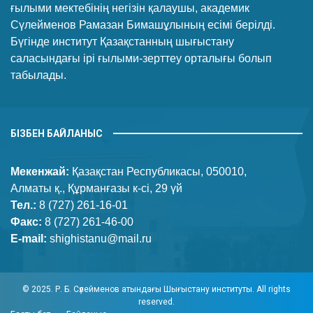
ғылыми мектебінің негізін қалаушы, академик
Сүлейменов Рамазан Бимашұлының есімі берілді.
Бүгінде институт Қазақстанның шығыстану
саласындағы ірі ғылыми-зерттеу орталығы болып
табылады.
БІЗБЕН БАЙЛАНЫС
Мекенжай:
Қазақстан Республикасы, 050010,
Алматы қ., Құрманғазы к-сі, 29 үй
Тел.:
8 (727) 261-16-01
Факс:
8 (727) 261-46-00
E-mail:
shighistanu@mail.ru
© 2025. Р. Б. Сүлейменов атындағы Шығыстану институты. All rights
reserved.