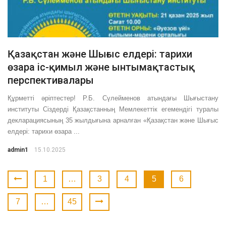
Қазақстан және Шығыс елдері: тарихи
өзара іс-қимыл және ынтымақтастық
перспективалары
Құрметті әріптестер! Р.Б. Сүлейменов атындағы Шығыстану
институты Сіздерді Қазақстанның Мемлекеттік егемендігі туралы
декларациясының 35 жылдығына арналған «Қазақстан және Шығыс
елдері: тарихи өзара ...
admin1
15.10.2025
1
…
3
4
5
6
7
…
45