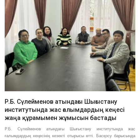
Р.Б. Сүлейменов атындағы Шығыстану
институтында жас ғалымдардың кеңесі
жаңа құрамымен жұмысын бастады
Р.Б. Сүлейменов атындағы Шығыстану институтында жас
ғалымдардың кеңесінің кезекті отырысы өтті. Басқосу барысында