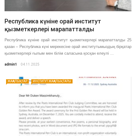
Республика күніне орай институт
қызметкерлері марапатталды
Республика күніне орай институт қызметкерлері марапатталды 25
қазан – Республика күні мерекесіне орай институтымыздың бірқатар
қызметкерлері ғылым мен білім саласына қосқан елеулі ...
admin1
04.11.2025
ЖАҢАЛЫҚТАР
ИНСТИТУТ ЖАҢАЛЫҚТАРЫ