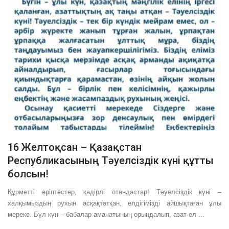
16 Желтоқсан – Қазақстан
Республикасының Тәуелсіздік күні құтты
болсын!
Құрметті әріптестер, қадірлі отандастар! Тәуелсіздік күні –
халқымыздың рухын асқақтатқан, елдігімізді айшықтаған ұлы
мереке. Бұл күн – бабалар аманатының орындалып, азат ел ...