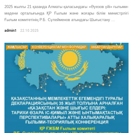
2025 жылғы 21 қазанда Алматы қаласындағы «Әуезов үйі» ғылыми-
мәдени орталығында ҚР Ғылым және жоғары білім министрлігі
Ғылым комитетінің Р.Б. Сүлейменов атындағы Шығыстану ...
admin1
22.10.2025
ЖАҢАЛЫҚТАР
КОНФЕРЕНЦИЯЛАР МЕН ФОРУМДАР
ХАБАРЛАНДЫРУЛАР