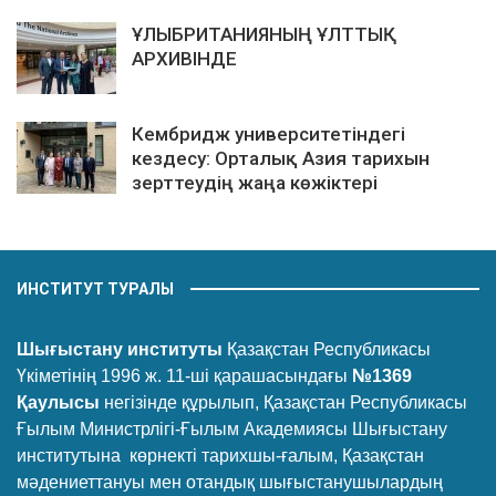
ҰЛЫБРИТАНИЯНЫҢ ҰЛТТЫҚ
АРХИВІНДЕ
Кембридж университетіндегі
кездесу: Орталық Азия тарихын
зерттеудің жаңа көжіктері
ИНСТИТУТ ТУРАЛЫ
Шығыстану институты
Қазақстан Республикасы
Үкіметінің 1996 ж. 11-ші қарашасындағы
№1369
Қаулысы
негізінде құрылып, Қазақстан Республикасы
Ғылым Министрлігі-Ғылым Академиясы Шығыстану
институтына көрнекті тарихшы-ғалым, Қазақстан
мәдениеттануы мен отандық шығыстанушылардың