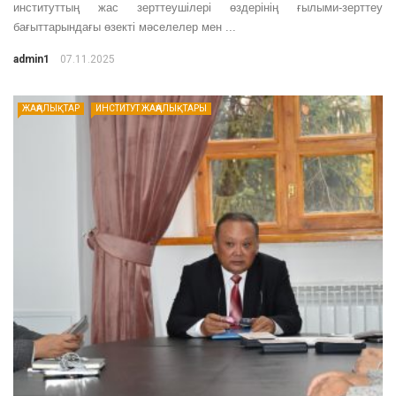
институттың жас зерттеушілері өздерінің ғылыми-зерттеу
бағыттарындағы өзекті мәселелер мен ...
admin1
07.11.2025
ЖАҢАЛЫҚТАР
ИНСТИТУТ ЖАҢАЛЫҚТАРЫ