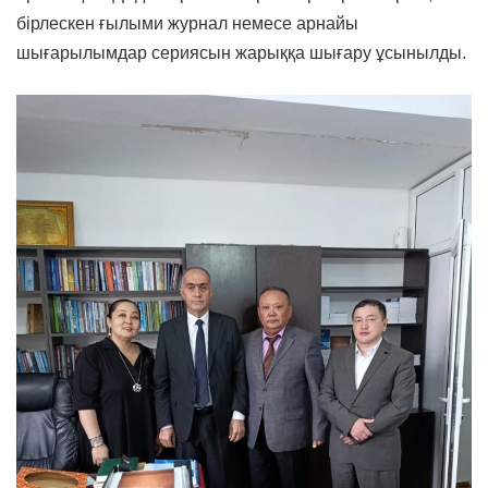
бірлескен ғылыми журнал немесе арнайы
шығарылымдар сериясын жарыққа шығару ұсынылды.