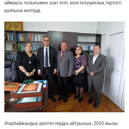
аймақты толығымен азат етіп, конституциялық тәртіпті
қалпына келтірді.
Әзірбайжандық әріптестердің айтуынша, 2020 жылы