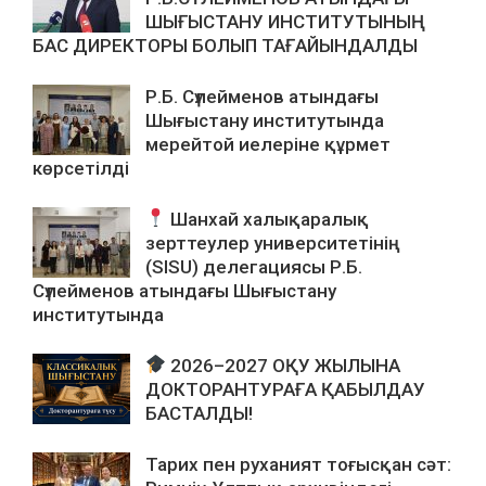
ШЫҒЫСТАНУ ИНСТИТУТЫНЫҢ
БАС ДИРЕКТОРЫ БОЛЫП ТАҒАЙЫНДАЛДЫ
Р.Б. Сүлейменов атындағы
Шығыстану институтында
мерейтой иелеріне құрмет
көрсетілді
Шанхай халықаралық
зерттеулер университетінің
(SISU) делегациясы Р.Б.
Сүлейменов атындағы Шығыстану
институтында
2026–2027 ОҚУ ЖЫЛЫНА
ДОКТОРАНТУРАҒА ҚАБЫЛДАУ
БАСТАЛДЫ!
Тарих пен руханият тоғысқан сәт: