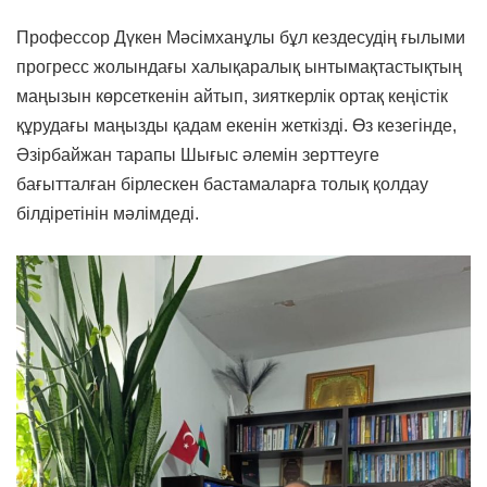
Профессор Дүкен Мәсімханұлы бұл кездесудің ғылыми
прогресс жолындағы халықаралық ынтымақтастықтың
маңызын көрсеткенін айтып, зияткерлік ортақ кеңістік
құрудағы маңызды қадам екенін жеткізді. Өз кезегінде,
Әзірбайжан тарапы Шығыс әлемін зерттеуге
бағытталған бірлескен бастамаларға толық қолдау
білдіретінін мәлімдеді.