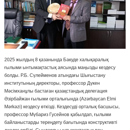
2025 жылдың 8 қазанында Бакуде халықаралық
ғылыми ынтымақтастық аясында маңызды кездесу
болды. Р.Б. Сүлейменов атындағы Шығыстану
институтының директоры, профессор Дүкен
Мәсімханұлы бастаған қазақстандық делегация
Әзірбайжан ғылыми орталығында (Azәrbaycan Elmi
Mәrkәzi) кездесу өткізді. Кездесуді орталық басшысы,
профессор Мүбариз Гусейнов қабылдап, ғылыми
байланыстарды тереңдету бағытында конструктивті