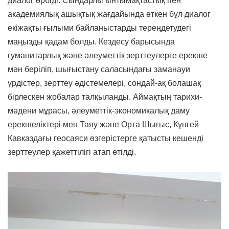
диалог өрбіді. Сындарлы ынтымақтастық пен
академиялық ашықтық жағдайында өткен бұл диалог
екіжақты ғылыми байланыстарды тереңдетудегі
маңызды қадам болды. Кездесу барысында
гуманитарлық және әлеуметтік зерттеулерге ерекше
мән беріліп, шығыстану саласындағы заманауи
үрдістер, зерттеу әдістемелері, сондай-ақ болашақ
бірлескен жобалар талқыланды. Аймақтың тарихи-
мәдени мұрасы, әлеуметтік-экономикалық даму
ерекшеліктері мен Таяу және Орта Шығыс, Күнгей
Кавказдағы геосаяси өзгерістерге қатысты кешенді
зерттеулер қажеттілігі атап өтілді.