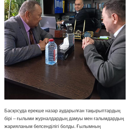
Басқосуда ерекше назар аударылған тақырыптардың
бірі – ғылыми журналдардың дамуы мен ғалымдардың
жарияланым белсенділігі болды. Ғылымның