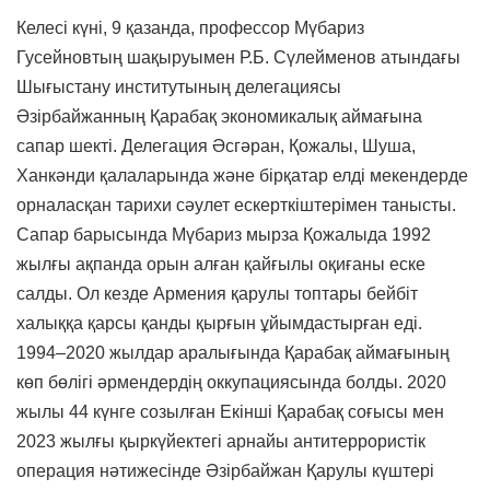
Келесі күні, 9 қазанда, профессор Мүбариз
Гусейновтың шақыруымен Р.Б. Сүлейменов атындағы
Шығыстану институтының делегациясы
Әзірбайжанның Қарабақ экономикалық аймағына
сапар шекті. Делегация Әсгәран, Қожалы, Шуша,
Ханкәнди қалаларында және бірқатар елді мекендерде
орналасқан тарихи сәулет ескерткіштерімен танысты.
Сапар барысында Мүбариз мырза Қожалыда 1992
жылғы ақпанда орын алған қайғылы оқиғаны еске
салды. Ол кезде Армения қарулы топтары бейбіт
халыққа қарсы қанды қырғын ұйымдастырған еді.
1994–2020 жылдар аралығында Қарабақ аймағының
көп бөлігі әрмендердің оккупациясында болды. 2020
жылы 44 күнге созылған Екінші Қарабақ соғысы мен
2023 жылғы қыркүйектегі арнайы антитеррористік
операция нәтижесінде Әзірбайжан Қарулы күштері