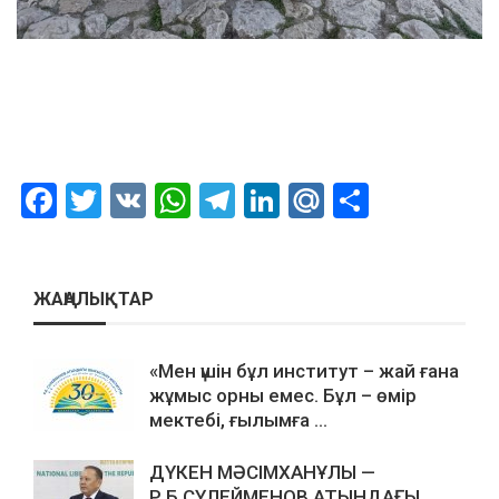
Facebook
Twitter
VK
WhatsApp
Telegram
LinkedIn
Mail.Ru
Отправ
ЖАҢАЛЫҚТАР
«Мен үшін бұл институт – жай ғана
жұмыс орны емес. Бұл – өмір
мектебі, ғылымға ...
ДҮКЕН МӘСІМХАНҰЛЫ —
Р.Б.СҮЛЕЙМЕНОВ АТЫНДАҒЫ