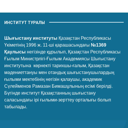
ИНСТИТУТ ТУРАЛЫ
Шығыстану институты
Қазақстан Республикасы
Үкіметінің 1996 ж. 11-ші қарашасындағы
№1369
Қаулысы
негізінде құрылып, Қазақстан Республикасы
Ғылым Министрлігі-Ғылым Академиясы Шығыстану
институтына көрнекті тарихшы-ғалым, Қазақстан
мәдениеттануы мен отандық шығыстанушылардың
ғылыми мектебінің негізін қалаушы, академик
Сүлейменов Рамазан Бимашұлының есімі берілді.
Бүгінде институт Қазақстанның шығыстану
саласындағы ірі ғылыми-зерттеу орталығы болып
табылады.