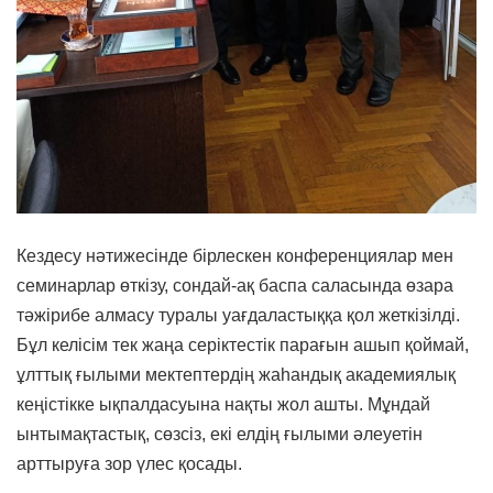
Кездесу нәтижесінде бірлескен конференциялар мен
семинарлар өткізу, сондай-ақ баспа саласында өзара
тәжірибе алмасу туралы уағдаластыққа қол жеткізілді.
Бұл келісім тек жаңа серіктестік парағын ашып қоймай,
ұлттық ғылыми мектептердің жаһандық академиялық
кеңістікке ықпалдасуына нақты жол ашты. Мұндай
ынтымақтастық, сөзсіз, екі елдің ғылыми әлеуетін
арттыруға зор үлес қосады.