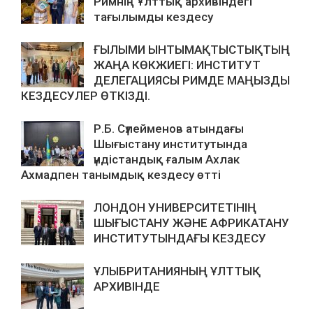
Римнің Ұлттық архивіндегі
тағылымды кездесу
ҒЫЛЫМИ ЫНТЫМАҚТЫСТЫҚТЫҢ
ЖАҢА КӨКЖИЕГІ: ИНСТИТУТ
ДЕЛЕГАЦИЯСЫ РИМДЕ МАҢЫЗДЫ
КЕЗДЕСУЛЕР ӨТКІЗДІ.
Р.Б. Сүлейменов атындағы
Шығыстану институтында
үндістандық ғалым Ахлак
Ахмадпен танымдық кездесу өтті
ЛОНДОН УНИВЕРСИТЕТІНІҢ
ШЫҒЫСТАНУ ЖӘНЕ АФРИКАТАНУ
ИНСТИТУТЫНДАҒЫ КЕЗДЕСУ
ҰЛЫБРИТАНИЯНЫҢ ҰЛТТЫҚ
АРХИВІНДЕ