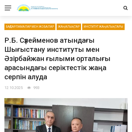
БАҒДАРЛАМАЛАР МЕН ЖОБАЛАР
ЖАҢАЛЫҚТАР
ИНСТИТУТ ЖАҢАЛЫҚТАРЫ
Р.Б. Сүлейменов атындағы
Шығыстану институты мен
Әзірбайжан ғылыми орталығы
арасындағы серіктестік жаңа
серпін алуда
12.10.2025
993