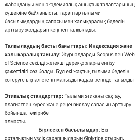
жаһандануы мен академиялық ашықтық талаптарының
күшеюіне байланысты, тараптар ғылыми
басылымдардың сапасы мен халықаралық беделін
арттыру жолдарын кеңінен талқылады.
Т
алқылаудың басты бағыттары:
Индексация және
халықаралық танылу:
Журналдарды Scopus пен Web
of Science секілді жетекші дерекқорларға енгізу
қажеттілігі сөз болды. Бұл екі жақтың ғылыми беделін
көтеруге ықпал ететін маңызды қадам ретінде танылды
Этикалық стандарттар:
Ғылыми этиканы сақтау,
плагиатпен күрес және рецензиялау сапасын арттыру
бойынша тәжірибе
алмасты.
Бірлескен басылымдар:
Екі
орталықтың үздік сарапшыларын біріктіре отырып,