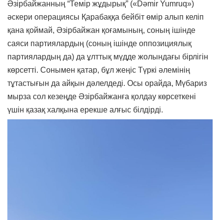
Әзірбайжанның “Темір жұдырық” («Dәmir Yumruq»)
әскери операциясы Қарабаққа бейбіт өмір алып келіп
қана қоймай, Әзірбайжан қоғамының, соның ішінде
саяси партиялардың (соның ішінде оппозициялық
партиялардың да) да ұлттық мүдде жолындағы бірлігін
көрсетті. Сонымен қатар, бұл жеңіс Түркі әлемінің
тұтастығын да айқын дәлелдеді. Осы орайда, Мүбариз
мырза сол кезеңде Әзірбайжанға қолдау көрсеткені
үшін қазақ халқына ерекше алғыс білдірді.