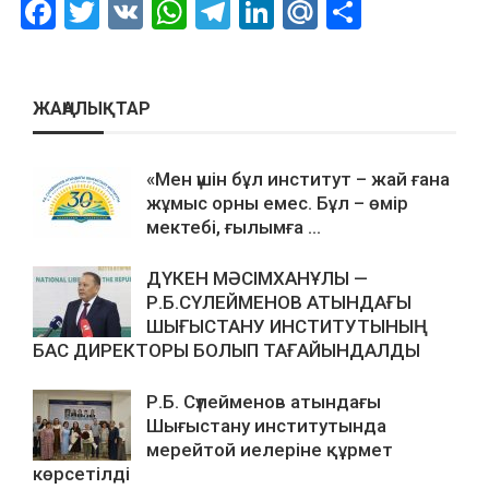
Facebook
Twitter
VK
WhatsApp
Telegram
LinkedIn
Mail.Ru
Отправ
ЖАҢАЛЫҚТАР
«Мен үшін бұл институт – жай ғана
жұмыс орны емес. Бұл – өмір
мектебі, ғылымға ...
ДҮКЕН МӘСІМХАНҰЛЫ —
Р.Б.СҮЛЕЙМЕНОВ АТЫНДАҒЫ
ШЫҒЫСТАНУ ИНСТИТУТЫНЫҢ
БАС ДИРЕКТОРЫ БОЛЫП ТАҒАЙЫНДАЛДЫ
Р.Б. Сүлейменов атындағы
Шығыстану институтында
мерейтой иелеріне құрмет
көрсетілді