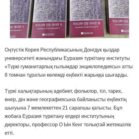
Оңтүстік Корея Республикасының Донгдук қыздар
университеті жанындағы Еуразия түркітану институты
«Түркі гуманитарлық ғылымдар энциклопедиясы» атты
8 томнан тұратын көлемді еңбекті жарыққа шығарды.
Түркі халықтарының әдебиет, фольклор, тіл, тарих,
өнер, дін және географиясына байланысты еңбектің
шығуына 7 мемлекеттен 21 сарапшы қатысты. Бұл
жобаға Еуразия түркітану елдері институтының
директоры, профессор О Ын Кенг толықтай жетекшілік
етті.