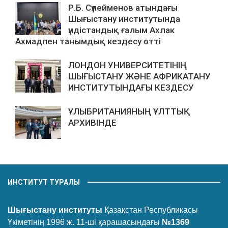
Р.Б. Сүлейменов атындағы
Шығыстану институтында
үндістандық ғалым Ахлак
Ахмадпен танымдық кездесу өтті
ЛОНДОН УНИВЕРСИТЕТІНІҢ
ШЫҒЫСТАНУ ЖӘНЕ АФРИКАТАНУ
ИНСТИТУТЫНДАҒЫ КЕЗДЕСУ
ҰЛЫБРИТАНИЯНЫҢ ҰЛТТЫҚ
АРХИВІНДЕ
ИНСТИТУТ ТУРАЛЫ
Шығыстану институты
Қазақстан Республикасы
Үкіметінің 1996 ж. 11-ші қарашасындағы
№1369