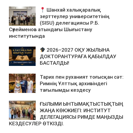
Шанхай халықаралық
зерттеулер университетінің
(SISU) делегациясы Р.Б.
Сүлейменов атындағы Шығыстану
институтында
2026–2027 ОҚУ ЖЫЛЫНА
ДОКТОРАНТУРАҒА ҚАБЫЛДАУ
БАСТАЛДЫ!
Тарих пен руханият тоғысқан сәт:
Римнің Ұлттық архивіндегі
тағылымды кездесу
ҒЫЛЫМИ ЫНТЫМАҚТЫСТЫҚТЫҢ
ЖАҢА КӨКЖИЕГІ: ИНСТИТУТ
ДЕЛЕГАЦИЯСЫ РИМДЕ МАҢЫЗДЫ
КЕЗДЕСУЛЕР ӨТКІЗДІ.