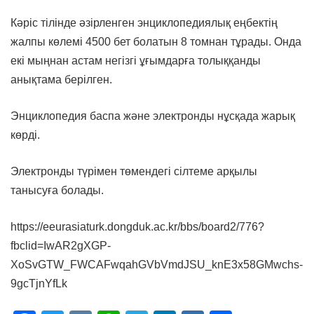
Кәріс тілінде әзірленген энциклопедиялық еңбектің
жалпы көлемі 4500 бет болатын 8 томнан тұрады. Онда
екі мыңнан астам негізгі ұғымдарға толыққанды
анықтама берілген.
Энциклопедия баспа және электронды нұсқада жарық
көрді.
Электронды түрімен төмендегі сілтеме арқылы
танысуға болады.
https://eeurasiaturk.dongduk.ac.kr/bbs/board2/776?
fbclid=IwAR2gXGP-
XoSvGTW_FWCAFwqahGVbVmdJSU_knE3x58GMwchs-
9gcTjnYfLk