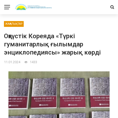
ЖАҢАЛЫҚТАР
Оңтүстік Кореяда «Түркі
гуманитарлық ғылымдар
энциклопедиясы» жарық көрді
11.01.2024
1433