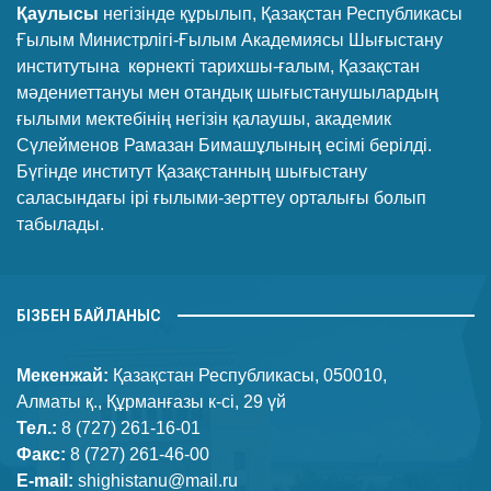
Қаулысы
негізінде құрылып, Қазақстан Республикасы
Ғылым Министрлігі-Ғылым Академиясы Шығыстану
институтына көрнекті тарихшы-ғалым, Қазақстан
мәдениеттануы мен отандық шығыстанушылардың
ғылыми мектебінің негізін қалаушы, академик
Сүлейменов Рамазан Бимашұлының есімі берілді.
Бүгінде институт Қазақстанның шығыстану
саласындағы ірі ғылыми-зерттеу орталығы болып
табылады.
БІЗБЕН БАЙЛАНЫС
Мекенжай:
Қазақстан Республикасы, 050010,
Алматы қ., Құрманғазы к-сі, 29 үй
Тел.:
8 (727) 261-16-01
Факс:
8 (727) 261-46-00
E-mail:
shighistanu@mail.ru