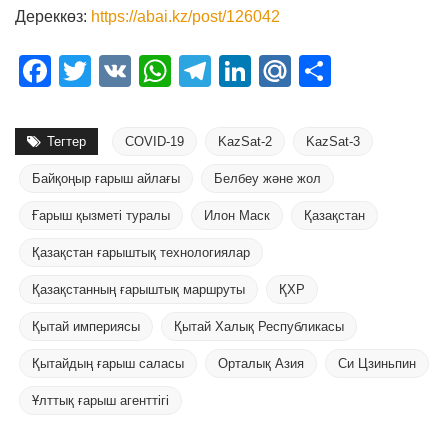
Дереккөз:
https://abai.kz/post/126042
Facebook
Twitter
VK
WhatsApp
Telegram
LinkedIn
Mail.Ru
Отправ
Тегтер
COVID-19
KazSat-2
KazSat-3
Байқоңыр ғарыш айлағы
Белбеу және жол
Ғарыш қызметі туралы
Илон Маск
Қазақстан
Қазақстан ғарыштық технологиялар
Қазақстанның ғарыштық маршруты
ҚХР
Қытай империясы
Қытай Халық Республикасы
Қытайдың ғарыш саласы
Орталық Азия
Си Цзиньпин
Ұлттық ғарыш агенттігі