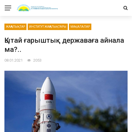
ЖАҢАЛЫҚТАР
ИНСТИТУТ ЖАҢАЛЫҚТАРЫ
МАҚАЛАЛАР
Қытай ғарыштық державаға айнала
ма?..
08.01.2021
2053