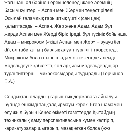
жағынан, ол бәрінен ерекшеленеді және әлемнің
басым күштері – Аспан мен Жермен теңестіріледі.
Осылай ғаламдық ғарыштық үштік (сан цай)
қалыптасады – Аспан, Жер және Адам. Адам бұл
жерде Аспан мен Жерді біріктіреді, бұл түсінік бойынша
Адам – ​​микрокосм («кіші Аспан мен Жер» – syayu tien
di), ол табиғаттың барлық алуан түрлілігін көрсетеді.
Микрокосм бола отырып, адам өз кезегінде әлемді
модельдеуге қабілетті, сол арқылы модельдердің әр
түрлі типтерін – микрокосмдарды тудырады (Торчинов
Е.А.)
Сондықтан олардың ғарыштық державаға айналуы
бүгінде ешкімді таңқалдырмауы керек. Егер шамамен
елу жыл бұрын Кеңес өкіметі газеттерде Қытайдың
техникалық даму перспективасына күмән келтіріп,
карикатуралар шығарып, мазақ еткен болса (жүз