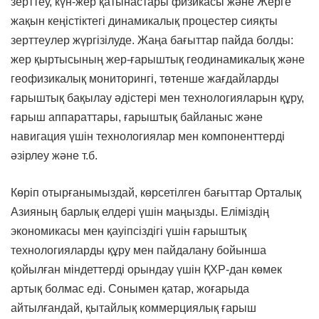
зерттеу, күн-жер қатынастары физикасы және Жерге
жақын кеңістіктегі динамикалық процестер сияқты
зерттеулер жүргізілуде. Жаңа бағыттар пайда болды:
жер қыртысының жер-ғарыштық геодинамикалық және
геофизикалық мониторингі, төтенше жағдайларды
ғарыштық бақылау әдістері мен технологияларын құру,
ғарыш аппараттары, ғарыштық байланыс және
навигация үшін технологиялар мен компоненттерді
әзірлеу және т.б.
Көріп отырғанымыздай, көрсетілген бағыттар Орталық
Азияның барлық елдері үшін маңызды. Еліміздің
экономикасы мен қауіпсіздігі үшін ғарыштық
технологияларды құру мен пайдалану бойынша
қойылған міндеттерді орындау үшін ҚХР-дан көмек
артық болмас еді. Сонымен қатар, жоғарыда
айтылғандай, қытайлық коммерциялық ғарыш