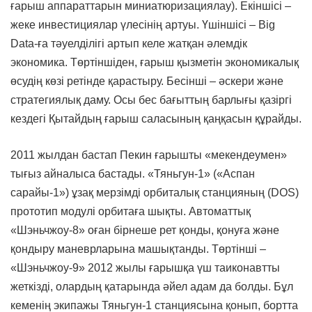
ғарыш аппараттарын миниатюризациялау). Екіншісі –
жеке инвестициялар үлесінің артуы. Үшіншісі – Big
Data-ға тәуелділігі артып келе жатқан әлемдік
экономика. Төртіншіден, ғарыш қызметін экономикалық
өсудің көзі ретінде қарастыру. Бесінші – әскери және
стратегиялық даму. Осы бес бағыттың барлығы қазіргі
кездегі Қытайдың ғарыш саласының қаңқасын құрайды.
2011 жылдан бастап Пекин ғарышты «мекендеумен»
тығыз айналыса бастады. «Тяньгун-1» («Аспан
сарайы-1») ұзақ мерзімді орбиталық станцияның (DOS)
прототип модулі орбитаға шықты. Автоматтық
«Шэньчжоу-8» оған бірнеше рет қонды, қонуға және
қондыру маневрларына машықтанды. Төртінші –
«Шэньчжоу-9» 2012 жылы ғарышқа үш таиконавтты
жеткізді, олардың қатарында әйел адам да болды. Бұл
кеменің экипажы Тяньгун-1 станциясына қонып, бортта