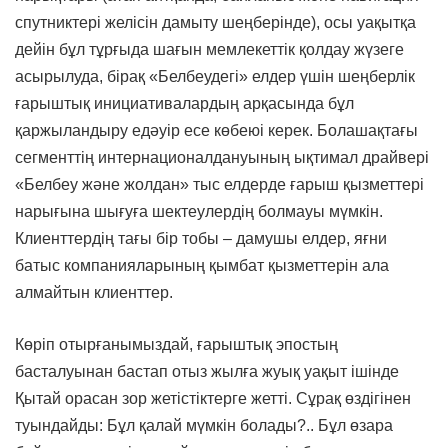
спутниктері желісін дамыту шеңберінде), осы уақытқа
дейін бұл тұрғыда шағын мемлекеттік қолдау жүзеге
асырылуда, бірақ «Белбеудегі» елдер үшін шеңберлік
ғарыштық инициативалардың арқасында бұл
қаржыландыру едәуір есе көбеюі керек. Болашақтағы
сегменттің интернационалдануының ықтимал драйвері
«Белбеу және жолдан» тыс елдерде ғарыш қызметтері
нарығына шығуға шектеулердің болмауы мүмкін.
Клиенттердің тағы бір тобы – дамушы елдер, яғни
батыс компанияларының қымбат қызметтерін ала
алмайтын клиенттер.
Көріп отырғанымыздай, ғарыштық эпостың
басталуынан бастап отыз жылға жуық уақыт ішінде
Қытай орасан зор жетістіктерге жетті. Сұрақ өздігінен
туындайды: Бұл қалай мүмкін болады?.. Бұл өзара