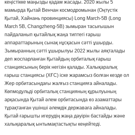
кеңістікке маңызды қадам жасады. 2020 жылы 5
мамырда Қытай Венчан космодромынан (Оңтүстік
Қытай, Хайнань провинциясы) Long March-5B (Long
March 5B, Changzheng-5B) зымыран тасығышын
пайдаланып қытайлық жаңа типтегі ғарыш
аппараттарының сынақ нұсқасын сәтті ұшырды.
Зымыранның сәтті ұшырылуы 2022 жылы аяқталады
деп жоспарланған Қытайдың орбиталық ғарыш
станциясының берік негізін қалады. Халықаралық
ғарыш станциясы (ХҒС) іске жарамсыз болған кезде ол
Жер орбитасындағы жалғыз станцияға айналады.
Көпмодульді орбиталық станцияның құрылуының
арқасында Қытай әлем орбитасында өз азаматтары
тұрақтанған үшінші әлемдік державаға айналады.
Қытай ғарышты игерудің жаңа дәуірін бастайды және
халықаралық ынтымақтастықты кеңейтеді.