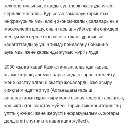
технологиясының отандық үлгілерін жасауда үлкен
серпіліс жасалды. Құрылған заманауи ғарыштық
инфрақұрылымды елдің экономикалық салаларының
мәселелерін шешу, оның ғарыш жүйелерінің өнімдері
мен қызметтеріне өсіп келе жатқан сұранысын
қанағаттандыру үшін тиімді пайдалану бойынша
ауқымды және қарқынды жұмыс жүргізілуде.
2030 жылға қарай Қазақстанның алдында ғарыш
қызметтерінің әлемдік нарығында өз орнын кеңейту
және бастау алған бірқатар жобаларды іске асыру
сияқты міндеттер тұр (Астанадағы ғарыш
аппараттарын құрастыру және сынау кешені, ғарыштық
қашықтықтан зондтау жүйесі, ғарыштық мониторингтің
ұлттық жүйесі және жерүсті инфрақұрылымы, жоғары
дәлдіктегі спутниктік навигация жүйесі).