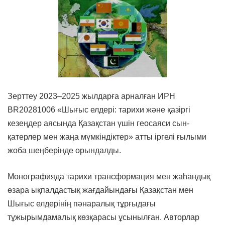
Зерттеу 2023–2025 жылдарға арналған ИРН
BR20281006 «Шығыс елдері: тарихи және қазіргі
кезеңдер аясында Қазақстан үшін геосаяси сын-
қатерлер мен жаңа мүмкіндіктер» атты іргелі ғылыми
жоба шеңберінде орындалды.
Монографияда тарихи трансформация мен жаһандық
өзара ықпалдастық жағдайындағы Қазақстан мен
Шығыс елдерінің пәнаралық тұрғыдағы
тұжырымдамалық көзқарасы ұсынылған. Авторлар