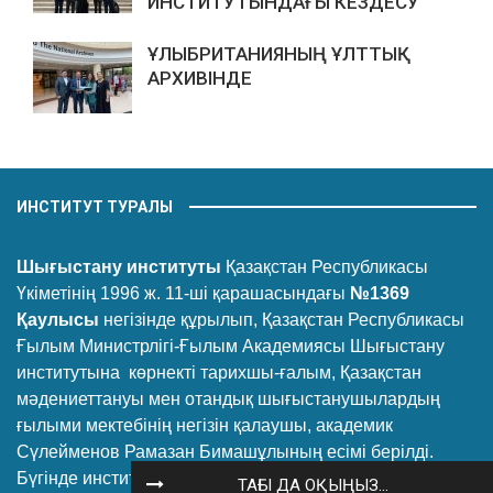
ИНСТИТУТЫНДАҒЫ КЕЗДЕСУ
ҰЛЫБРИТАНИЯНЫҢ ҰЛТТЫҚ
АРХИВІНДЕ
ИНСТИТУТ ТУРАЛЫ
Шығыстану институты
Қазақстан Республикасы
Үкіметінің 1996 ж. 11-ші қарашасындағы
№1369
Қаулысы
негізінде құрылып, Қазақстан Республикасы
Ғылым Министрлігі-Ғылым Академиясы Шығыстану
институтына көрнекті тарихшы-ғалым, Қазақстан
мәдениеттануы мен отандық шығыстанушылардың
ғылыми мектебінің негізін қалаушы, академик
Сүлейменов Рамазан Бимашұлының есімі берілді.
Бүгінде институт Қазақстанның шығыстану
ТАҒЫ ДА ОҚЫҢЫЗ...