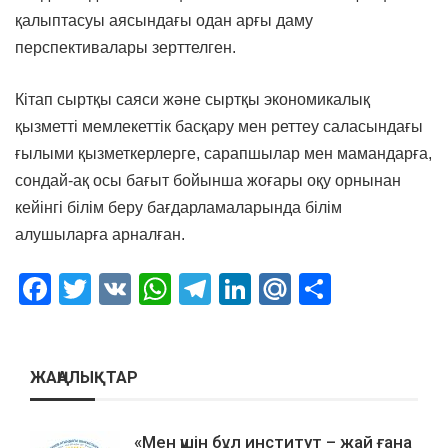
қалыптасуы аясындағы одан арғы даму
перспективалары зерттелген.
Кітап сыртқы саяси және сыртқы экономикалық
қызметті мемлекеттік басқару мен реттеу саласындағы
ғылыми қызметкерлерге, сарапшылар мен мамандарға,
сондай-ақ осы бағыт бойынша жоғары оқу орнынан
кейінгі білім беру бағдарламаларында білім
алушыларға арналған.
Facebook
Twitter
VK
WhatsApp
Telegram
LinkedIn
Mail.Ru
Отправ
ЖАҢАЛЫҚТАР
«Мен үшін бұл институт – жай ғана