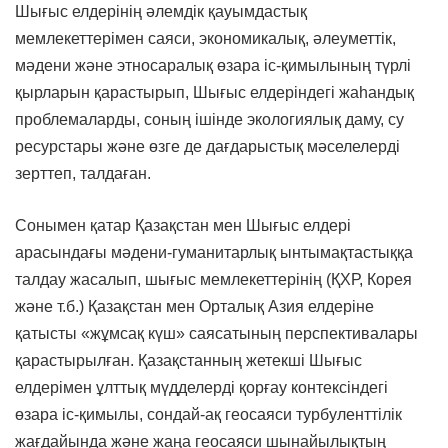
Шығыс елдерінің әлемдік қауымдастық
мемлекеттерімен саяси, экономикалық, әлеуметтік,
мәдени және этносаралық өзара іс-қимылының түрлі
қырларын қарастырып, Шығыс елдеріндегі жаһандық
проблемаларды, соның ішінде экологиялық даму, су
ресурстары және өзге де дағдарыстық мәселелерді
зерттеп, талдаған.
Сонымен қатар Қазақстан мен Шығыс елдері
арасындағы мәдени-гуманитарлық ынтымақтастыққа
талдау жасалып, шығыс мемлекеттерінің (ҚХР, Корея
және т.б.) Қазақстан мен Орталық Азия елдеріне
қатысты «жұмсақ күш» саясатының перспективалары
қарастырылған. Қазақстанның жетекші Шығыс
елдерімен ұлттық мүдделерді қорғау контексіндегі
өзара іс-қимылы, сондай-ақ геосаяси турбуленттілік
жағдайында және жаңа геосаяси шынайылықтың