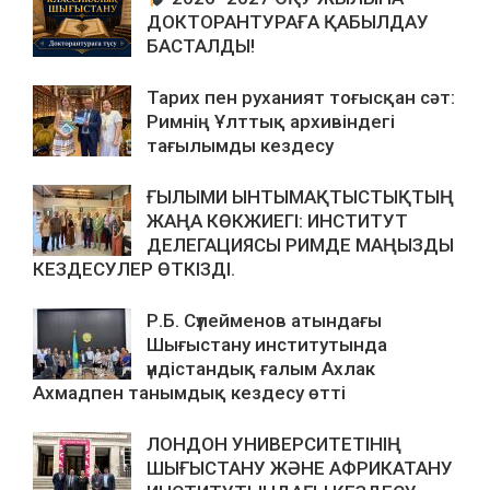
ДОКТОРАНТУРАҒА ҚАБЫЛДАУ
БАСТАЛДЫ!
Тарих пен руханият тоғысқан сәт:
Римнің Ұлттық архивіндегі
тағылымды кездесу
ҒЫЛЫМИ ЫНТЫМАҚТЫСТЫҚТЫҢ
ЖАҢА КӨКЖИЕГІ: ИНСТИТУТ
ДЕЛЕГАЦИЯСЫ РИМДЕ МАҢЫЗДЫ
КЕЗДЕСУЛЕР ӨТКІЗДІ.
Р.Б. Сүлейменов атындағы
Шығыстану институтында
үндістандық ғалым Ахлак
Ахмадпен танымдық кездесу өтті
ЛОНДОН УНИВЕРСИТЕТІНІҢ
ШЫҒЫСТАНУ ЖӘНЕ АФРИКАТАНУ