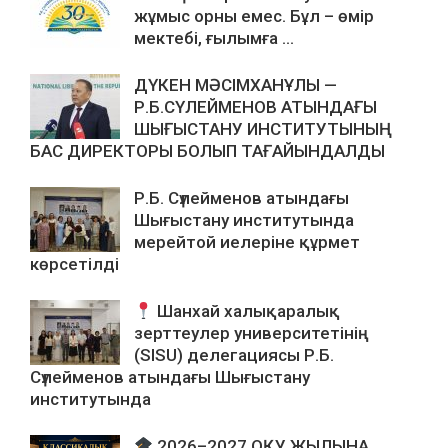
жұмыс орны емес. Бұл – өмір
мектебі, ғылымға ...
ДҮКЕН МӘСІМХАНҰЛЫ —
Р.Б.СҮЛЕЙМЕНОВ АТЫНДАҒЫ
ШЫҒЫСТАНУ ИНСТИТУТЫНЫҢ
БАС ДИРЕКТОРЫ БОЛЫП ТАҒАЙЫНДАЛДЫ
Р.Б. Сүлейменов атындағы
Шығыстану институтында
мерейтой иелеріне құрмет
көрсетілді
Шанхай халықаралық
зерттеулер университетінің
(SISU) делегациясы Р.Б.
Сүлейменов атындағы Шығыстану
институтында
2026–2027 ОҚУ ЖЫЛЫНА