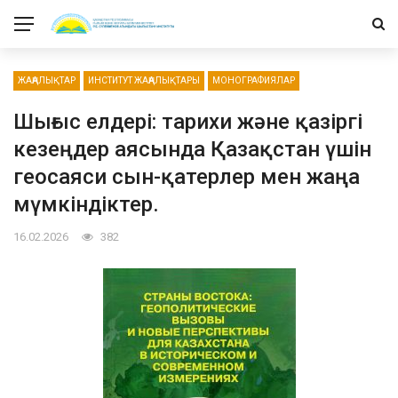
ЖАҢАЛЫҚТАР
ИНСТИТУТ ЖАҢАЛЫҚТАРЫ
МОНОГРАФИЯЛАР
Шығыс елдері: тарихи және қазіргі
кезеңдер аясында Қазақстан үшін
геосаяси сын-қатерлер мен жаңа
мүмкіндіктер.
16.02.2026
382