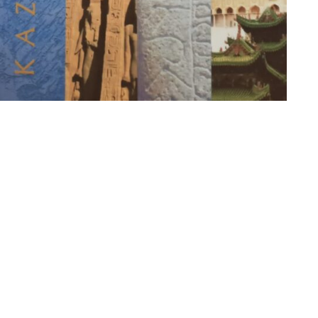
n
.Ru
тправить