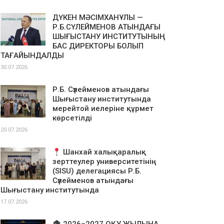
ДҮКЕН МӘСІМХАНҰЛЫ —
Р.Б.СҮЛЕЙМЕНОВ АТЫНДАҒЫ
ШЫҒЫСТАНУ ИНСТИТУТЫНЫҢ
БАС ДИРЕКТОРЫ БОЛЫП
ТАҒАЙЫНДАЛДЫ
30.07.2026
Р.Б. Сүлейменов атындағы
Шығыстану институтында
мерейтой иелеріне құрмет
көрсетілді
20.07.2026
Шанхай халықаралық
зерттеулер университетінің
(SISU) делегациясы Р.Б.
Сүлейменов атындағы
Шығыстану институтында
17.07.2026