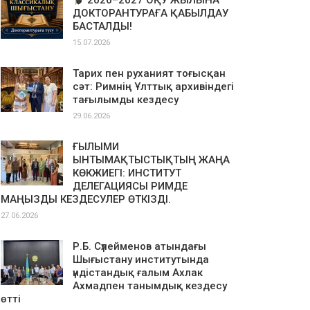
2026–2027 ОҚУ ЖЫЛЫНА
ДОКТОРАНТУРАҒА ҚАБЫЛДАУ
БАСТАЛДЫ!
15.07.2026
Тарих пен руханият тоғысқан
сәт: Римнің Ұлттық архивіндегі
тағылымды кездесу
29.06.2026
ҒЫЛЫМИ
ЫНТЫМАҚТЫСТЫҚТЫҢ ЖАҢА
КӨКЖИЕГІ: ИНСТИТУТ
ДЕЛЕГАЦИЯСЫ РИМДЕ
МАҢЫЗДЫ КЕЗДЕСУЛЕР ӨТКІЗДІ.
27.06.2026
Р.Б. Сүлейменов атындағы
Шығыстану институтында
үндістандық ғалым Ахлак
Ахмадпен танымдық кездесу
өтті