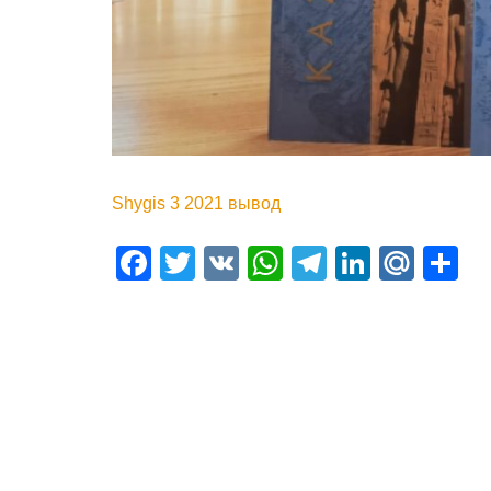
Shygis 3 2021 вывод
Facebook
Twitter
VK
WhatsApp
Telegram
LinkedI
Mail
О