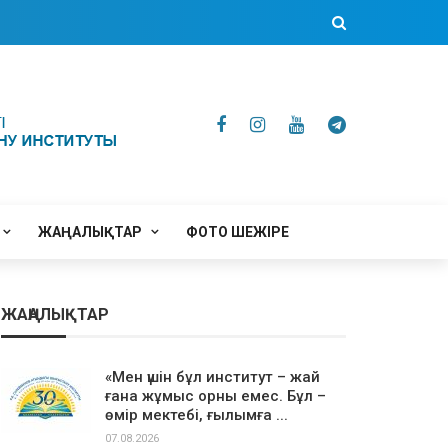
ЖАҢАЛЫҚТАР
ФОТО ШЕЖІРЕ
ЖАҢАЛЫҚТАР
«Мен үшін бұл институт – жай
ғана жұмыс орны емес. Бұл –
өмір мектебі, ғылымға ...
07.08.2026