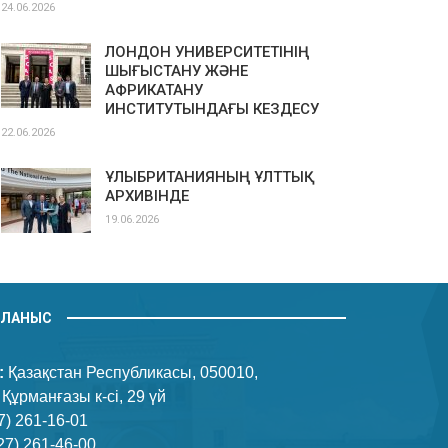
24.06.2026
ЛОНДОН УНИВЕРСИТЕТІНІҢ
ШЫҒЫСТАНУ ЖӘНЕ
АФРИКАТАНУ
ИНСТИТУТЫНДАҒЫ КЕЗДЕСУ
22.06.2026
ҰЛЫБРИТАНИЯНЫҢ ҰЛТТЫҚ
АРХИВІНДЕ
19.06.2026
ЙЛАНЫС
:
Қазақстан Республикасы, 050010,
 Құрманғазы к-сі, 29 үй
7) 261-16-01
27) 261-46-00