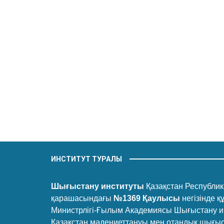
ИНСТИТУТ ТУРАЛЫ
Шығыстану институты
Қазақстан Республика
қарашасындағы
№1369 Қаулысы
негізінде 
Министрлігі-Ғылым Академиясы Шығыстану и
Қазақстан мәдениеттануы мен отандық шығыс