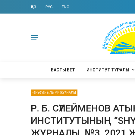
ҚАЗ
РУС
ENG
БАСТЫ БЕТ
ИНСТИТУТ ТУРАЛЫ
«SHYGYS» ҒЫЛЫМИ ЖУРНАЛЫ
Р. Б. СҮЛЕЙМЕНОВ А
ИНСТИТУТЫНЫҢ “SH
ЖУРНАЛЫ. №3, 2021 Ж