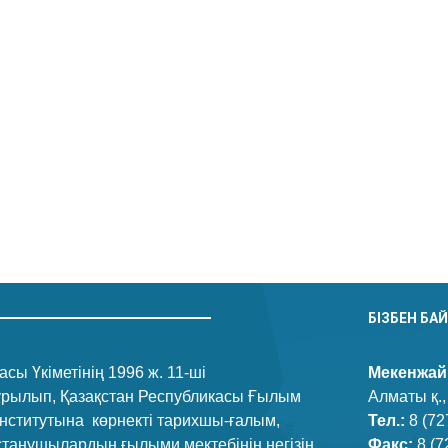
БІЗБЕН БА
сы Үкіметінің 1996 ж. 11-ші
Мекенжай
құрылып, Қазақстан Республикасы Ғылым
Алматы қ.,
нститутына көрнекті тарихшы-ғалым,
Тел.:
8 (72
танушылардың ғылыми мектебінің негізін
Факс:
8 (7