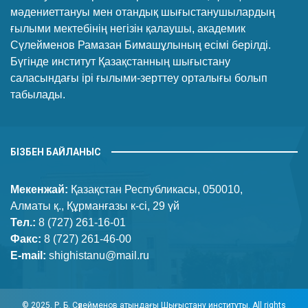
мәдениеттануы мен отандық шығыстанушылардың
ғылыми мектебінің негізін қалаушы, академик
Сүлейменов Рамазан Бимашұлының есімі берілді.
Бүгінде институт Қазақстанның шығыстану
саласындағы ірі ғылыми-зерттеу орталығы болып
табылады.
БІЗБЕН БАЙЛАНЫС
Мекенжай:
Қазақстан Республикасы, 050010,
Алматы қ., Құрманғазы к-сі, 29 үй
Тел.:
8 (727) 261-16-01
Факс:
8 (727) 261-46-00
E-mail:
shighistanu@mail.ru
© 2025. Р. Б. Сүлейменов атындағы Шығыстану институты. All rights