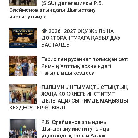
(SISU) делегациясы Р.Б.
Сүлейменов атындағы Шығыстану
институтында
2026–2027 ОҚУ ЖЫЛЫНА
ДОКТОРАНТУРАҒА ҚАБЫЛДАУ
БАСТАЛДЫ!
Тарих пен руханият тоғысқан сәт:
Римнің Ұлттық архивіндегі
тағылымды кездесу
ҒЫЛЫМИ ЫНТЫМАҚТЫСТЫҚТЫҢ
ЖАҢА КӨКЖИЕГІ: ИНСТИТУТ
ДЕЛЕГАЦИЯСЫ РИМДЕ МАҢЫЗДЫ
КЕЗДЕСУЛЕР ӨТКІЗДІ.
Р.Б. Сүлейменов атындағы
Шығыстану институтында
үндістандық ғалым Ахлак