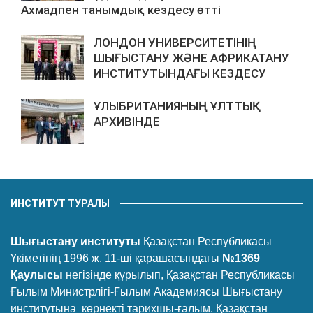
Ахмадпен танымдық кездесу өтті
ЛОНДОН УНИВЕРСИТЕТІНІҢ
ШЫҒЫСТАНУ ЖӘНЕ АФРИКАТАНУ
ИНСТИТУТЫНДАҒЫ КЕЗДЕСУ
ҰЛЫБРИТАНИЯНЫҢ ҰЛТТЫҚ
АРХИВІНДЕ
ИНСТИТУТ ТУРАЛЫ
Шығыстану институты
Қазақстан Республикасы
Үкіметінің 1996 ж. 11-ші қарашасындағы
№1369
Қаулысы
негізінде құрылып, Қазақстан Республикасы
Ғылым Министрлігі-Ғылым Академиясы Шығыстану
институтына көрнекті тарихшы-ғалым, Қазақстан