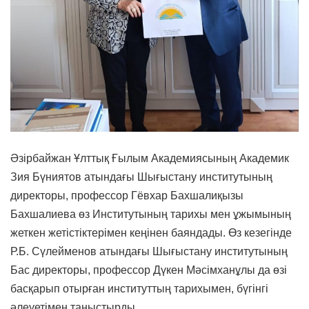
Әзірбайжан Ұлттық Ғылым Академиясының Академик
Зия Бүниятов атындағы Шығыстану институтының
директоры, профессор Гёвхар Бахшалиқызы
Бахшалиева өз Институтының тарихы мен ұжымының
жеткен жетістіктерімен кеңінен баяндады. Өз кезегінде
Р.Б. Сүлейменов атындағы Шығыстану институтының
Бас директоры, профессор Дүкен Мәсімханұлы да өзі
басқарып отырған институттың тарихымен, бүгінгі
әлеуетімен таныстырды.