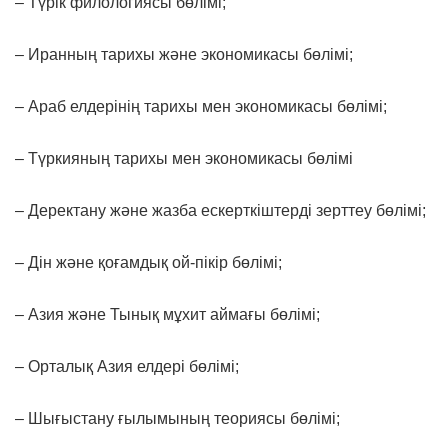
– Түрік филологиясы бөлімі;
– Иранның тарихы және экономикасы бөлімі;
– Араб елдерінің тарихы мен экономикасы бөлімі;
– Түркияның тарихы мен экономикасы бөлімі
– Деректану және жазба ескерткіштерді зерттеу бөлімі;
– Дін және қоғамдық ой-пікір бөлімі;
– Азия және Тынық мұхит аймағы бөлімі;
– Орталық Азия елдері бөлімі;
– Шығыстану ғылымының теориясы бөлімі;