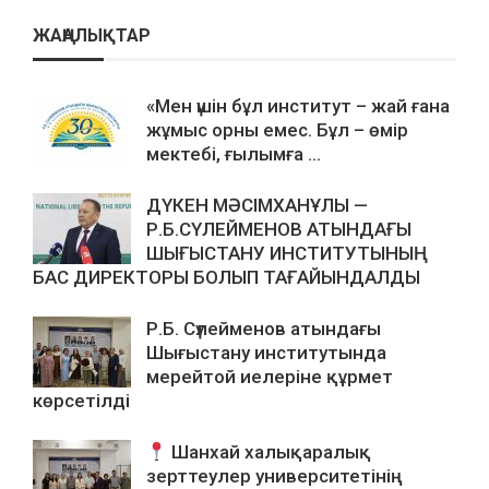
ЖАҢАЛЫҚТАР
«Мен үшін бұл институт – жай ғана
жұмыс орны емес. Бұл – өмір
мектебі, ғылымға ...
ДҮКЕН МӘСІМХАНҰЛЫ —
Р.Б.СҮЛЕЙМЕНОВ АТЫНДАҒЫ
ШЫҒЫСТАНУ ИНСТИТУТЫНЫҢ
БАС ДИРЕКТОРЫ БОЛЫП ТАҒАЙЫНДАЛДЫ
Р.Б. Сүлейменов атындағы
Шығыстану институтында
мерейтой иелеріне құрмет
көрсетілді
Шанхай халықаралық
зерттеулер университетінің