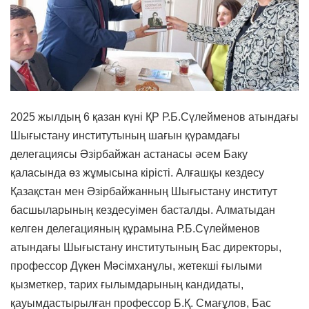
2025 жылдың 6 қазан күні ҚР Р.Б.Сүлейменов атындағы
Шығыстану институтының шағын қүрамдағы
делегациясы Әзірбайжан астанасы әсем Баку
қаласында өз жұмысына кірісті. Алғашқы кездесу
Қазақстан мен Әзірбайжанның Шығыстану институт
басшыларының кездесуімен басталды. Алматыдан
келген делегацияның құрамына Р.Б.Сүлейменов
атындағы Шығыстану институтының Бас директоры,
профессор Дүкен Мәсімханұлы, жетекші ғылыми
қызметкер, тарих ғылымдарының кандидаты,
қауымдастырылған профессор Б.Қ. Смағұлов, Бас