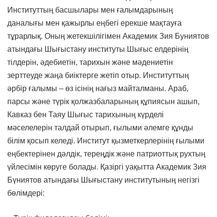
Институттың басшылары мен ғалымдарының
даналығы мен қажырлы еңбегі ерекше мақтауға
тұрарлық. Оның жетекшілігімен Академик Зия Буниятов
атындағы Шығыстану институты Шығыс елдерінің
тілдерін, әдебиетін, тарихын және мәдениетін
зерттеуде жаңа биіктерге жетіп отыр. Институттың
әрбір ғалымы – өз ісінің нағыз майталманы. Араб,
парсы және түрік қолжазбаларының құпиясын ашып,
Кавказ бен Таяу Шығыс тарихының күрделі
мәселелерін талдай отырып, ғылыми әлемге құнды
білім қосып келеді. Институт қызметкерлерінің ғылыми
еңбектерінен дәлдік, тереңдік және патриоттық рухтың
үйлесімін көруге болады. Қазіргі уақытта Академик Зия
Бүниятов атындағы Шығыстану институтының негізгі
бөлімдері: