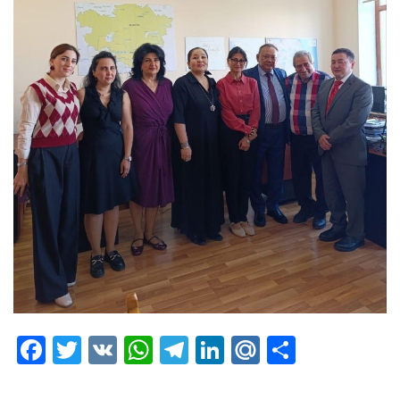
Facebook
Twitter
VK
WhatsApp
Telegram
LinkedIn
Mail.Ru
Отправ