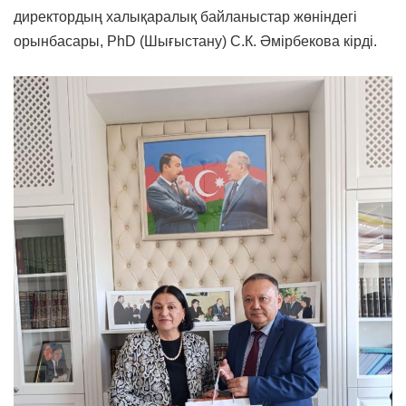
директордың халықаралық байланыстар жөніндегі
орынбасары, PhD (Шығыстану) С.К. Әмірбекова кірді.