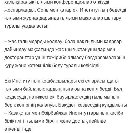
халықаралық ғылыми конференциялар өткізуді
жоспарланды. Сонымен қатар екі Институттың беделді
ғылыми журналдарында ғылыми мақалалар шығару
туралы уағдаласты;
– жас ғалымдарды қолдау: болашақ ғылыми кадрлар
дайындау мақсатында жас шығыстанушылар мен
докторанттар үшін тәжірибе алмасу бағдарламаларын
құру және жетекшілік болу туралы келісілді.
Екі Институттың көшбасшылары екі ел арасындағы
ғылыми байланыстардың нығаюына кепіл берді. Бұл
кездесудің нәтижесі екі бауырлас елдің ғылымының
берік көпірінің қалануы. Бакудегі кездесудің құндылығы
– Қазақстан мен Әзірбайжан Институттарының кәсіби
біліктілігі, ғылыми бірлігі және достық пейілде
өткендігінде!