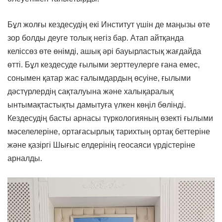
Бұл жолғы кездесудің екі Институт үшін де маңызы өте
зор болды деуге толық негіз бар. Атап айтқанда
келіссөз өте өнімді, ашық әрі бауырластық жағдайда
өтті. Бұл кездесуде ғылыми зерттеулерге ғана емес,
сонымен қатар жас ғалымдардың өсуіне, ғылыми
дәстүрлердің сақталуына және халықаралық
ынтымақтастықты дамытуға үлкен көңіл бөлінді.
Кездесудің басты арнасы түркологияның өзекті ғылыми
мәселелеріне, ортағасырлық тарихтың ортақ беттеріне
және қазіргі Шығыс елдерінің геосаяси үрдістеріне
арналды.