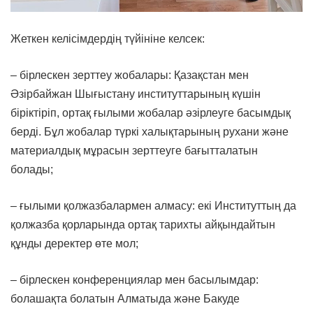
Жеткен келісімдердің түйініне келсек:
– бірлескен зерттеу жобалары: Қазақстан мен
Әзірбайжан Шығыстану институттарының күшін
біріктіріп, ортақ ғылыми жобалар әзірлеуге басымдық
берді. Бұл жобалар түркі халықтарының рухани және
материалдық мұрасын зерттеуге бағытталатын
болады;
– ғылыми қолжазбалармен алмасу: екі Институттың да
қолжазба қорларында ортақ тарихты айқындайтын
құнды деректер өте мол;
– бірлескен конференциялар мен басылымдар:
болашақта болатын Алматыда және Бакуде