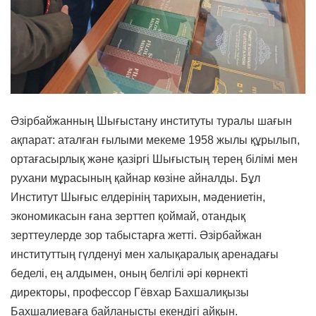
Әзірбайжанның Шығыстану институты туралы шағын
ақпарат: аталған ғылыми мекеме 1958 жылы құрылып,
ортағасырлық және қазіргі Шығыстың терең білімі мен
рухани мұрасының қайнар көзіне айналды. Бұл
Институт Шығыс елдерінің тарихын, мәдениетін,
экономикасын ғана зерттеп қоймай, отандық
зерттеулерде зор табыстарға жетті. Әзірбайжан
институттың гүлденуі мен халықаралық аренадағы
беделі, ең алдымен, оның белгілі әрі көрнекті
директоры, профессор Гёвхар Бахшалиқызы
Бахшалиеваға байланысты екендігі айқын.