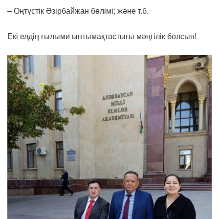
– Оңтүстік Әзірбайжан бөлімі; және т.б.
Екі елдің ғылыми ынтымақтастығы мәңгілік болсын!