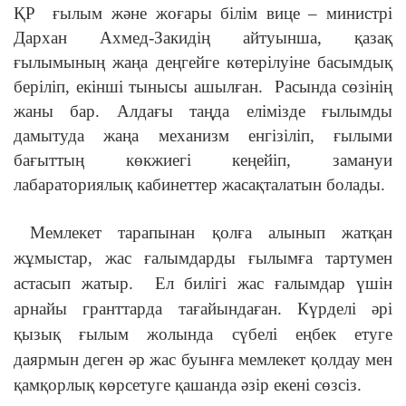
ҚР
ғылым және жоғары білім вице – министрі
Дархан Ахмед-Закидің айтуынша, қазақ
ғылымының жаңа деңгейге көтерілуіне басымдық
беріліп, екінші тынысы ашылған.
Расында сөзінің
жаны бар. Алдағы таңда елімізде ғылымды
дамытуда жаңа механизм енгізіліп, ғылыми
бағыттың көкжиегі кеңейіп, замануи
лабараториялық кабинеттер жасақталатын болады.
Мемлекет тарапынан қолға алынып жатқан
жұмыстар, жас ғалымдарды ғылымға тартумен
астасып жатыр.
Ел билігі жас ғалымдар үшін
арнайы гранттарда тағайындаған. Күрделі әрі
қызық ғылым жолында сүбелі еңбек етуге
даярмын деген әр жас буынға мемлекет қолдау мен
қамқорлық көрсетуге қашанда әзір екені сөзсіз.