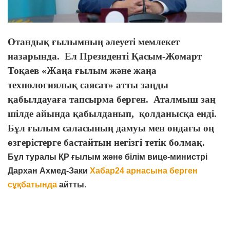
Отандық ғылымның әлеуеті мемлекет
назарында.
Ел Президенті Қасым-Жомарт
Тоқаев «Жаңа ғылым және жаңа
технологиялық саясат» атты заңды
қабылдауаға тапсырма берген.
Аталмыш заң
шілде айында қабылданып,
қолданысқа енді.
Бұл ғылым саласының дамуы мен ондағы оң
өзгерістерге бастайтын негізгі тетік болмақ.
Бұл туралы ҚР ғылым және білім вице-министрі
Дархан Ахмед-Заки
Хабар24 арнасына берген
сұқбатында
айтты.