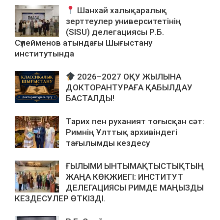
Шанхай халықаралық
зерттеулер университетінің
(SISU) делегациясы Р.Б.
Сүлейменов атындағы Шығыстану
институтында
2026–2027 ОҚУ ЖЫЛЫНА
ДОКТОРАНТУРАҒА ҚАБЫЛДАУ
БАСТАЛДЫ!
Тарих пен руханият тоғысқан сәт:
Римнің Ұлттық архивіндегі
тағылымды кездесу
ҒЫЛЫМИ ЫНТЫМАҚТЫСТЫҚТЫҢ
ЖАҢА КӨКЖИЕГІ: ИНСТИТУТ
ДЕЛЕГАЦИЯСЫ РИМДЕ МАҢЫЗДЫ
КЕЗДЕСУЛЕР ӨТКІЗДІ.