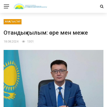
ЖАҢАЛЫҚТАР
Отандық ғылым: өре мен меже
18.08.2024
1301