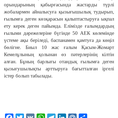
орындарының қабырғасында жастарды түрлі
жобалармен айналысуға қызығышылық тудырып,
ғылымға деген көзқарасын қалыптастыруға ықпал
ету керек деген пайымда. Елімізде ғалымдардың
ғылыми дәрежелеріне бүгінде 50 АЕК көлемінде
үстеме ақы беріледі, баспанамен қамтуға да көңіл
бөлігне. Биыл 10 жас ғалым Қасым-Жомарт
Кемелұлының қолынан өз пәтерлерінің кілтін
алған. Бұның барлығы отандық ғылымға деген
қызығушылықты арттыруға бағытталған іргелі
істер болып табылады.
Facebook
Twitter
VK
WhatsApp
Telegram
LinkedIn
Mail.Ru
Отправ