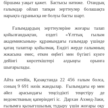
біршама уақыт қажет.
Бастысы нәтиже.
Отандық
ғалымдар ойлап тапқан зерттеулер болашақта
нарықта сұранысқа ие болуы басты шарт.
Ғалымдардың зерттеулеріне жоғары талап
қойылғандықтан, елдегі «Ұлттық ғылым
академиясының» құрамындағы ғалымдар үшінде
қатаң талаптар қойылмақ. Ендігі жерде ғалымның
жжасына емес, еткен еңбегі мен бүгінгі күнге
дейінгі көрсеткіштері алдыңғы орынға
шығарылады.
Айта кетейік, Қазақстанда 22 456 ғалым болса,
соның 9 691 нәзік жандылар.
Ғылымдағы ер мен
әйел арасындағы теңсіздікті теңестіру де
ведомстваның қаперіндегі іс.
Дархан Ахмед-Заки,
ғылымға қызығушылық тудыру үшін жоғары оқу