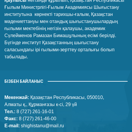
Қаулысы
негізінде құрылып, Қазақстан Республикасы
Ғылым Министрлігі-Ғылым Академиясы Шығыстану
институтына көрнекті тарихшы-ғалым, Қазақстан
мәдениеттануы мен отандық шығыстанушылардың
ғылыми мектебінің негізін қалаушы, академик
Сүлейменов Рамазан Бимашұлының есімі берілді.
Бүгінде институт Қазақстанның шығыстану
саласындағы ірі ғылыми-зерттеу орталығы болып
табылады.
БІЗБЕН БАЙЛАНЫС
Мекенжай:
Қазақстан Республикасы, 050010,
Алматы қ., Құрманғазы к-сі, 29 үй
Тел.:
8 (727) 261-16-01
Факс:
8 (727) 261-46-00
E-mail:
shighistanu@mail.ru