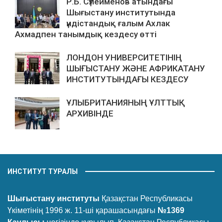
Р.Б. Сүлейменов атындағы
Шығыстану институтында
үндістандық ғалым Ахлак
Ахмадпен танымдық кездесу өтті
ЛОНДОН УНИВЕРСИТЕТІНІҢ
ШЫҒЫСТАНУ ЖӘНЕ АФРИКАТАНУ
ИНСТИТУТЫНДАҒЫ КЕЗДЕСУ
ҰЛЫБРИТАНИЯНЫҢ ҰЛТТЫҚ
АРХИВІНДЕ
ИНСТИТУТ ТУРАЛЫ
Шығыстану институты
Қазақстан Республикасы
Үкіметінің 1996 ж. 11-ші қарашасындағы
№1369