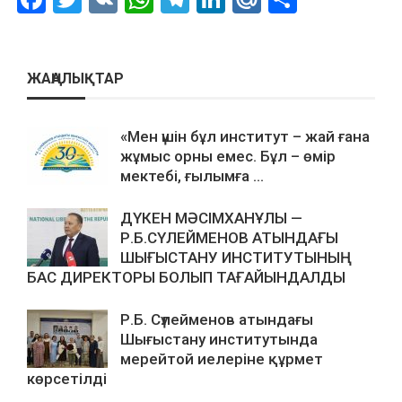
ЖАҢАЛЫҚТАР
«Мен үшін бұл институт – жай ғана
жұмыс орны емес. Бұл – өмір
мектебі, ғылымға ...
ДҮКЕН МӘСІМХАНҰЛЫ —
Р.Б.СҮЛЕЙМЕНОВ АТЫНДАҒЫ
ШЫҒЫСТАНУ ИНСТИТУТЫНЫҢ
БАС ДИРЕКТОРЫ БОЛЫП ТАҒАЙЫНДАЛДЫ
Р.Б. Сүлейменов атындағы
Шығыстану институтында
мерейтой иелеріне құрмет
көрсетілді