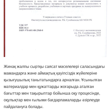
Жинақ жалпы сыртқы саясат мәселелері саласындағы
мамандарға және аймақтық қауіпсіздік жүйелеріне
қызығушылық танытатындарға арналған. Ұсынылған
материалдар мен құжаттарды жоғарыда аталған
бағыттар мен тақырыптар бойынша оқу процесінде,
оқулықтар мен ғылыми бағдарламаларды әзірлеуде
пайдалануға болады.