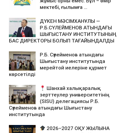
жұмыс орны емес. Бұл – өмір
мектебі, ғылымға ...
ДҮКЕН МӘСІМХАНҰЛЫ —
Р.Б.СҮЛЕЙМЕНОВ АТЫНДАҒЫ
ШЫҒЫСТАНУ ИНСТИТУТЫНЫҢ
БАС ДИРЕКТОРЫ БОЛЫП ТАҒАЙЫНДАЛДЫ
Р.Б. Сүлейменов атындағы
Шығыстану институтында
мерейтой иелеріне құрмет
көрсетілді
Шанхай халықаралық
зерттеулер университетінің
(SISU) делегациясы Р.Б.
Сүлейменов атындағы Шығыстану
институтында
2026–2027 ОҚУ ЖЫЛЫНА