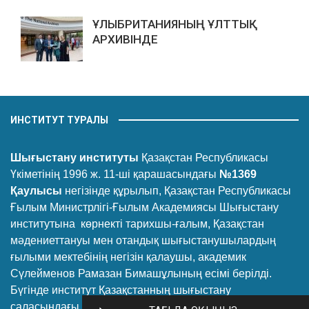
ҰЛЫБРИТАНИЯНЫҢ ҰЛТТЫҚ
АРХИВІНДЕ
ИНСТИТУТ ТУРАЛЫ
Шығыстану институты
Қазақстан Республикасы
Үкіметінің 1996 ж. 11-ші қарашасындағы
№1369
Қаулысы
негізінде құрылып, Қазақстан Республикасы
Ғылым Министрлігі-Ғылым Академиясы Шығыстану
институтына көрнекті тарихшы-ғалым, Қазақстан
мәдениеттануы мен отандық шығыстанушылардың
ғылыми мектебінің негізін қалаушы, академик
Сүлейменов Рамазан Бимашұлының есімі берілді.
Бүгінде институт Қазақстанның шығыстану
саласындағы ірі ғылыми-зерттеу орталығы болып