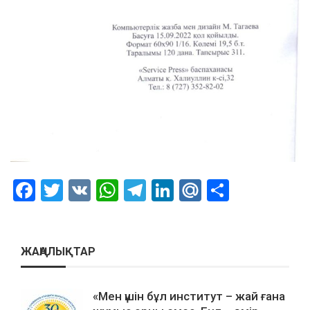
Facebook
Twitter
VK
WhatsApp
Telegram
LinkedIn
Mail.Ru
Отправ
ЖАҢАЛЫҚТАР
«Мен үшін бұл институт – жай ғана