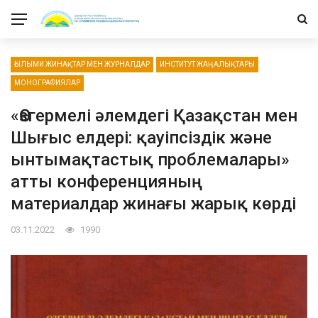
ҒЫЛЫМИ ЖИНАҚТАР МЕН ЖУРНАЛДАР
ИНСТИТУТ ЖАҢАЛЫҚТАРЫ
МОНОГРАФИЯЛАР
«Өзгермелі әлемдегі Қазақстан мен
Шығыс елдері: қауіпсіздік және
ынтымақтастық проблемалары»
атты конференцияның
материалдар жинағы жарық көрді
03.11.2022
1990