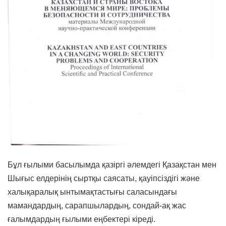
Бұл ғылыми басылымда қазіргі әлемдегі Қазақстан мен
Шығыс елдерінің сыртқы саясаты, қауіпсіздігі және
халықаралық ынтымақтастығы саласындағы
мамандардың, сарапшылардың, сондай-ақ жас
ғалымдардың ғылыми еңбектері кіреді.