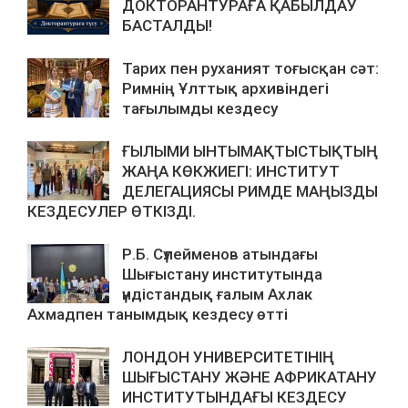
ДОКТОРАНТУРАҒА ҚАБЫЛДАУ
БАСТАЛДЫ!
Тарих пен руханият тоғысқан сәт:
Римнің Ұлттық архивіндегі
тағылымды кездесу
ҒЫЛЫМИ ЫНТЫМАҚТЫСТЫҚТЫҢ
ЖАҢА КӨКЖИЕГІ: ИНСТИТУТ
ДЕЛЕГАЦИЯСЫ РИМДЕ МАҢЫЗДЫ
КЕЗДЕСУЛЕР ӨТКІЗДІ.
Р.Б. Сүлейменов атындағы
Шығыстану институтында
үндістандық ғалым Ахлак
Ахмадпен танымдық кездесу өтті
ЛОНДОН УНИВЕРСИТЕТІНІҢ
ШЫҒЫСТАНУ ЖӘНЕ АФРИКАТАНУ
ИНСТИТУТЫНДАҒЫ КЕЗДЕСУ