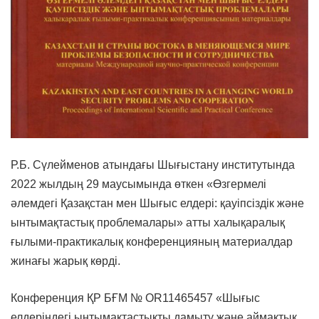
Р.Б. Сүлейменов атындағы Шығыстану институтында
2022 жылдың 29 маусымында өткен «Өзгермелі
әлемдегі Қазақстан мен Шығыс елдері: қауіпсіздік және
ынтымақтастық проблемалары» атты халықаралық
ғылыми-практикалық конференцияның материалдар
жинағы жарық көрді.
Конференция ҚР БҒМ № OR11465457 «Шығыс
елдеріндегі ынтымақтастықты дамыту және аймақтық