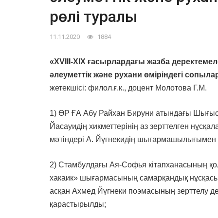
рөлі туралы
11.11.2020
1884
«
XVIII-XIX ғасырлардағы жазба деректеме
әлеуметтік және рухани өміріндегі сопыл
жетекшісі: филол.ғ.к., доцент Молотова Г.М.
1) ӨР ҒА Абу Райхан Бируни атындағы Шығыс
Йасауидің хикметтерінің аз зерттелген нұсқа
мәтіндері А. Йүгнекидің шығармашылығымен 
2) Стамбулдағы Ая-Софья кітапханасының қол
хакаик» шығармасының самарқандық нұсқасы
асқан Ахмед Йүгнеки поэмасының зерттелу д
қарастырылды;