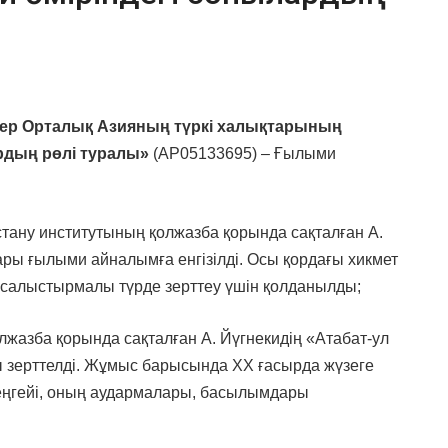
лер
Орталық Азияның түркі халықтарының
ардың рөлі туралы
»
(AP05133695) – Ғылыми
тану институтының қолжазба қорында сақталған А.
лары ғылыми айналымға енгізілді. Осы қордағы хикмет
салыстырмалы түрде зерттеу үшін қолданылды;
жазба қорында сақталған А. Йүгнекидің «Атабат-ул
 зерттелді. Жұмыс барысында ХХ ғасырда жүзеге
еңгейі, оның аудармалары, басылымдары