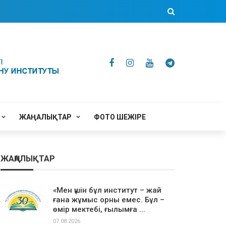
ЖАҢАЛЫҚТАР
ФОТО ШЕЖІРЕ
ЖАҢАЛЫҚТАР
«Мен үшін бұл институт – жай
ғана жұмыс орны емес. Бұл –
өмір мектебі, ғылымға ...
07.08.2026