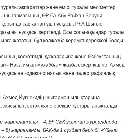
і туралы ақпараттар және өмірі туралы мәліметтер
тты шығармасының ӨР ҒА Абу Райхан Беруни
 қорында сақталған үш нұсқасы, РҒА Шығыс
ағы екі нұсқасы зерттелді. Осы сопы-ақындар туралы
рға жататын бұл қолжазба керемет дереккөзі болды;
басының қолжетімді нұсқаларына және Өзбекстанның
ан «Насаʻим ал-мухаббат» жазба ескерткішіне, Ахмед
 нұсқасына кодикологиялық және палеографиялық
мен Ахмед Йүгнекидің шығармашылықтарына
оэзиясының ортақ және ерекше тұстары анықталды;
 жарияланғаны – 4, БҒ СБК ұсынған журналдарда –
– 5) жарияланды, БАҚ-да 1 сұхбат берілді. «Ұйғыр