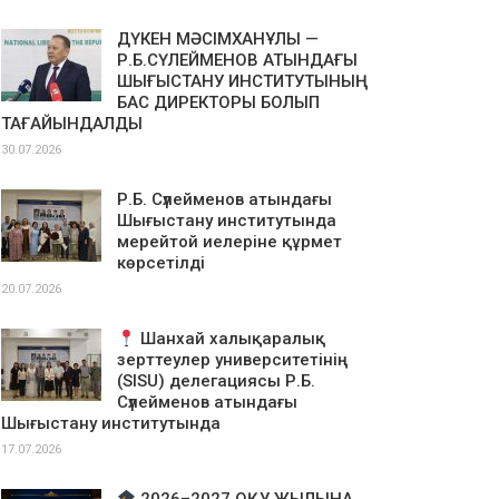
ДҮКЕН МӘСІМХАНҰЛЫ —
Р.Б.СҮЛЕЙМЕНОВ АТЫНДАҒЫ
ШЫҒЫСТАНУ ИНСТИТУТЫНЫҢ
БАС ДИРЕКТОРЫ БОЛЫП
ТАҒАЙЫНДАЛДЫ
30.07.2026
Р.Б. Сүлейменов атындағы
Шығыстану институтында
мерейтой иелеріне құрмет
көрсетілді
20.07.2026
Шанхай халықаралық
зерттеулер университетінің
(SISU) делегациясы Р.Б.
Сүлейменов атындағы
Шығыстану институтында
17.07.2026