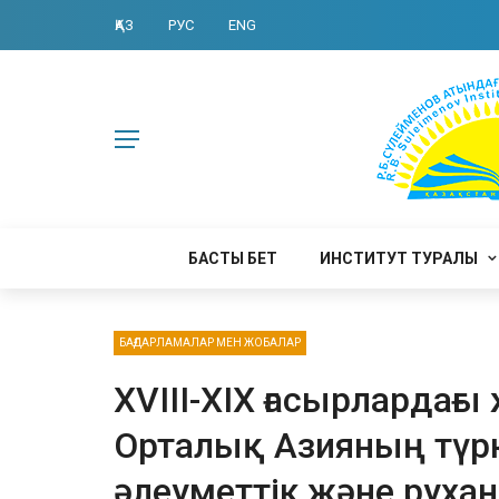
ҚАЗ
РУС
ENG
БАСТЫ БЕТ
ИНСТИТУТ ТУРАЛЫ
БАҒДАРЛАМАЛАР МЕН ЖОБАЛАР
XVIII-XIX ғасырлардағ
Орталық Азияның түр
әлеуметтік және руха