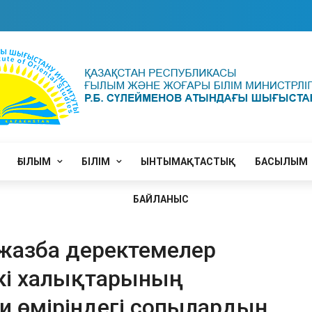
ҒЫЛЫМ
БІЛІМ
ЫНТЫМАҚТАСТЫҚ
БАСЫЛЫМ
БАЙЛАНЫС
ы жазба деректемелер
кі халықтарының
ни өміріндегі сопылардың