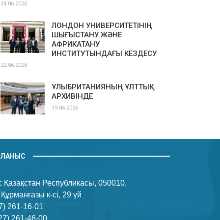
24.06.2026
ЛОНДОН УНИВЕРСИТЕТІНІҢ
ШЫҒЫСТАНУ ЖӘНЕ
АФРИКАТАНУ
ИНСТИТУТЫНДАҒЫ КЕЗДЕСУ
22.06.2026
ҰЛЫБРИТАНИЯНЫҢ ҰЛТТЫҚ
АРХИВІНДЕ
19.06.2026
ЙЛАНЫС
:
Қазақстан Республикасы, 050010,
 Құрманғазы к-сі, 29 үй
7) 261-16-01
27) 261-46-00