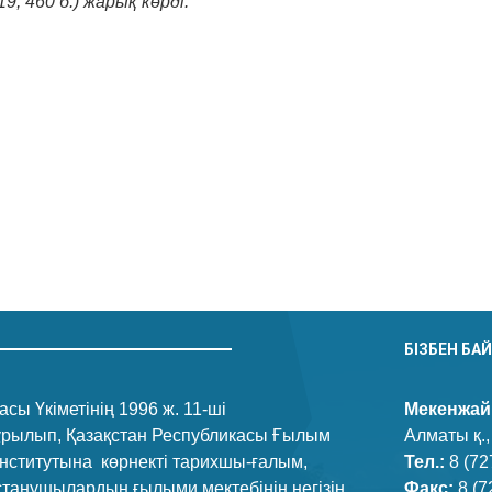
, 460 б.) жарық көрді.
n
.Ru
тправить
БІЗБЕН БА
сы Үкіметінің 1996 ж. 11-ші
Мекенжай
құрылып, Қазақстан Республикасы Ғылым
Алматы қ.,
нститутына көрнекті тарихшы-ғалым,
Тел.:
8 (72
танушылардың ғылыми мектебінің негізін
Факс:
8 (7