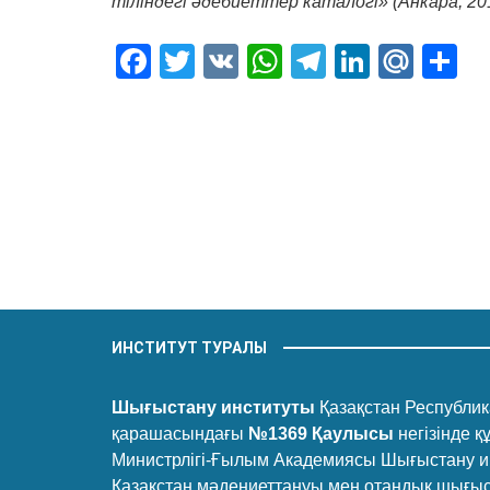
тіліндегі әдебиеттер каталогі» (Анкара, 2019
Facebook
Twitter
VK
WhatsApp
Telegram
LinkedI
Mail
О
ИНСТИТУТ ТУРАЛЫ
Шығыстану институты
Қазақстан Республика
қарашасындағы
№1369 Қаулысы
негізінде 
Министрлігі-Ғылым Академиясы Шығыстану и
Қазақстан мәдениеттануы мен отандық шығыс