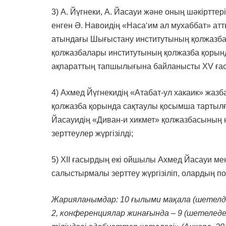
3) А. Йүгнеки, А. Йасауи және оның шәкірттер
енген Ә. Навоидің «Насаʻим ал мухаббат» а
атындағы Шығыстану институтының қолжазба
қолжазбалары институтының қолжазба қорынд
ақпараттың тапшылығына байланысты XV ғасы
4) Ахмед Йүгнекидің «Атабат-ул хакаик» жаз
қолжазба қорында сақтаулы қосымша тартылғ
Йасауидің «Диван-и хикмет» қолжазбасының
зерттеулер жүргізілді;
5) ХІІ ғасырдың екі ойшылы Ахмед Йасауи 
салыстырмалы зерттеу жүргізіліп, олардың п
Жарияланымдар: 10 ғылыми мақала (шетелде
2, конференциялар жинағында – 9 (шетеледе 