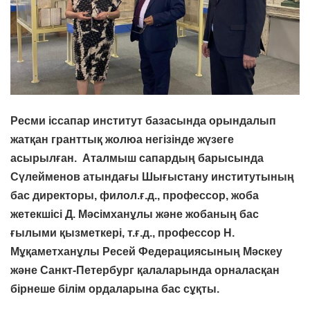
Ресми іссапар институт базасында орындалып
жатқан гранттық жолюа негізінде жүзеге
асырылған. Аталмыш сапардың барысында
Сүлейменов атындағы Шығыстану институтының
бас директоры, филол.ғ.д., профессор, жоба
жетекшісі Д. Мәсімханұлы және жобаның бас
ғылыми қызметкері, т.ғ.д., профессор Н.
Мұқаметханұлы Ресей Федерациясының Мәскеу
және Санкт-Петербург қалаларында орналасқан
бірнеше білім ордаларына бас сұқты.