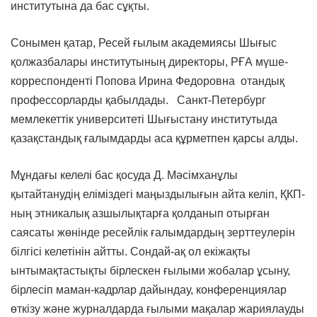
институтына да бас сұқты.
Сонымен қатар, Ресей ғылым академиясы Шығыс
қолжазбалары институтының директоры, РҒА мүше-
корреспонденті Попова Ирина Федоровна отандық
профессорларды қабылдады. Санкт-Петербург
мемлекеттік университеті Шығыстану институтыда
қазақстандық ғалымдарды аса құрметпен қарсы алды.
Мұндағы келелі бас қосуда Д. Мәсімханұлы
қытайтанудің еліміздегі маңыздылығын айта келіп, ҚКП-
ның этникалық азшылықтарға қолданып отырған
саясаты жөнінде ресейлік ғалымдардың зерттеулерін
білгісі келетінін айтты. Сондай-ақ ол екіжақты
ынтымақтастықты бірлескен ғылыми жобалар ұсыну,
бірлесіп маман-кадрлар дайындау, конференциялар
өткізу және журналдарда ғылыми мақалар жариялауды