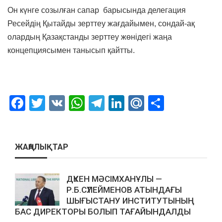
Он күнге созылған сапар барысында делегация
Ресейдің Қытайды зерттеу жағдайымен, сондай-ақ
олардың Қазақстанды зерттеу жөнідегі жаңа
концепциясымен танысып қайтты.
Facebook
Twitter
VK
WhatsApp
Telegram
LinkedIn
Mail.Ru
Отправ
ЖАҢАЛЫҚТАР
ДҮКЕН МӘСІМХАНҰЛЫ —
Р.Б.СҮЛЕЙМЕНОВ АТЫНДАҒЫ
ШЫҒЫСТАНУ ИНСТИТУТЫНЫҢ
БАС ДИРЕКТОРЫ БОЛЫП ТАҒАЙЫНДАЛДЫ