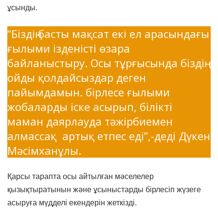
ұсынды.
“Біздің басты мақсат екі ел арасындағы
ғылыми ізденісті өзара
байланыстыру. Осы тұрғысында біздің
ойды қолдайсыздар деген
пайымдамын. бірлесе ғылыми
жобаларды іске асырып, білікті
маман даярлауда тәжірбиемен
алмассақ артық етпес еді”,-деді Дүкен
Мәсімханұлы.
Қарсы тарапта осы айтылған мәселелер
қызықтыратынын және ұсыныстарды бірлесіп жүзеге
асыруға мүдделі екендерін жеткізді.