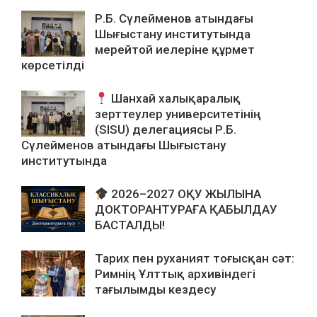
Р.Б. Сүлейменов атындағы
Шығыстану институтында
мерейтой иелеріне құрмет
көрсетілді
Шанхай халықаралық
зерттеулер университетінің
(SISU) делегациясы Р.Б.
Сүлейменов атындағы Шығыстану
институтында
2026–2027 ОҚУ ЖЫЛЫНА
ДОКТОРАНТУРАҒА ҚАБЫЛДАУ
БАСТАЛДЫ!
Тарих пен руханият тоғысқан сәт:
Римнің Ұлттық архивіндегі
тағылымды кездесу