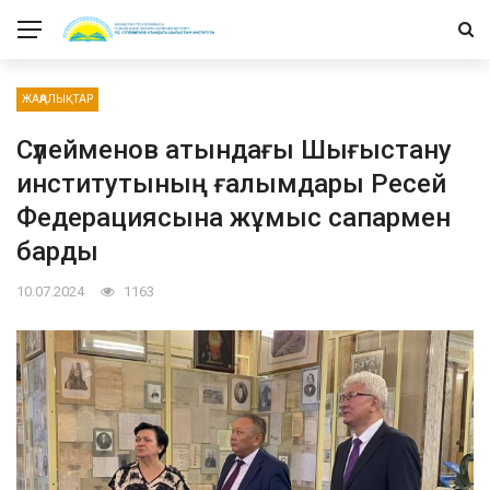
ЖАҢАЛЫҚТАР
Сүлейменов атындағы Шығыстану
институтының ғалымдары Ресей
Федерациясына жұмыс сапармен
барды
10.07.2024
1163