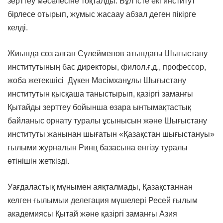
зерттеу мәселесіне тоқталды. Бұл істе екі институт
бірлесе отырып, жұмыс жасаау абзал деген пікірге
келді.
Жиында сөз алған Сүлейменов атындағы Шығыстану
институтының бас директоры, филол.ғ.д., профессор,
жоба жетекшісі Дүкен Мәсімханұлы Шығыстану
институтын қысқаша таныстырып, қазіргі заманғы
Қытайды зерттеу бойынша өзара ынтымақтастық
байланыс орнату туралы ұсынысын және Шығыстану
институты жанынан шығатын «Қазақстан шығыстануы»
ғылыми журналын Ринц базасына енгізу туралы
өтінішін жеткізді.
Уағдаластық мұнымен аяқталмады, Қазақстаннан
келген ғылымыи делегация мүшелері Ресей ғылым
академиясы Қытай және қазіргі заманғы Азия