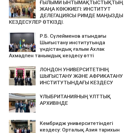
ҒЫЛЫМИ ЫНТЫМАҚТЫСТЫҚТЫҢ
ЖАҢА КӨКЖИЕГІ: ИНСТИТУТ
ДЕЛЕГАЦИЯСЫ РИМДЕ МАҢЫЗДЫ
КЕЗДЕСУЛЕР ӨТКІЗДІ.
Р.Б. Сүлейменов атындағы
Шығыстану институтында
үндістандық ғалым Ахлак
Ахмадпен танымдық кездесу өтті
ЛОНДОН УНИВЕРСИТЕТІНІҢ
ШЫҒЫСТАНУ ЖӘНЕ АФРИКАТАНУ
ИНСТИТУТЫНДАҒЫ КЕЗДЕСУ
ҰЛЫБРИТАНИЯНЫҢ ҰЛТТЫҚ
АРХИВІНДЕ
Кембридж университетіндегі
кездесу: Орталық Азия тарихын