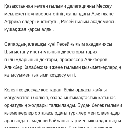
Қазақстаннан келген ғылыми делегацияны Мәскеу
мемлекеттік университетінің жанындағы Азия және
Африка елдері институты, Ресей ғылым академиясы
құшақ жая қарсы алды.
Сапардың алғашқы күні Ресей ғылым академиясы
Шығыстану институтының директоры тарих
ғылымдарының докторы, профессор Аликберов
Аликбер Калабекович және ғылыми қызыметкерлердің
қатысуымен ғылыми кездесу өтті.
Келелі кездесуде қос тарап, білім ордасы жайлы
мағұлматпен бөлісіп, өзара ынтымақтастық қатынас
орнатудың жолдары талқыланды. Бұдан бөлек ғылыми
қызметкерлер ортағасырдағы түркілер мен славяндар
арасындағы мәдени байланыстар мен ықпалдастықты