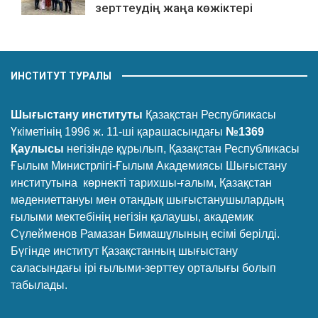
зерттеудің жаңа көжіктері
ИНСТИТУТ ТУРАЛЫ
Шығыстану институты
Қазақстан Республикасы
Үкіметінің 1996 ж. 11-ші қарашасындағы
№1369
Қаулысы
негізінде құрылып, Қазақстан Республикасы
Ғылым Министрлігі-Ғылым Академиясы Шығыстану
институтына көрнекті тарихшы-ғалым, Қазақстан
мәдениеттануы мен отандық шығыстанушылардың
ғылыми мектебінің негізін қалаушы, академик
Сүлейменов Рамазан Бимашұлының есімі берілді.
Бүгінде институт Қазақстанның шығыстану
саласындағы ірі ғылыми-зерттеу орталығы болып
табылады.