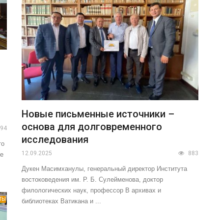
Новые письменные источники –
основа для долговременного
94
исследования
то
12.09.2025
883
ие
Дукен Масимханулы, генеральный директор Института
востоковедения им. Р. Б. Сулейменова, доктор
филологических наук, профессор В архивах и
ТЫ
библиотеках Ватикана и ...