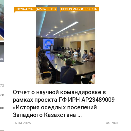
ГФ 2024-2026 (AP23489009)
ПРОГРАММЫ И ПРОЕКТЫ
73
Отчет о научной командировке в
ого
рамках проекта ГФ ИРН AP23489009
«История оседлых поселений
 по
Западного Казахстана ...
16.04.2025
963