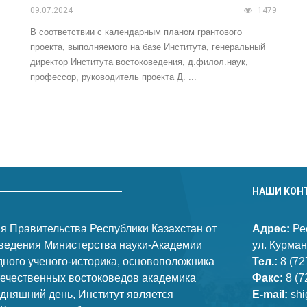
09.07.2024
1479
В соответствии с календарным планом грантового
проекта, выполняемого на базе Института, генеральный
директор Института востоковедения, д.филол.наук,
профессор, руководитель проекта Д. ...
НАШИ КОН
я Правительства Республики Казахстан от
Адрес:
Рес
оведения Министерства науки-Академии
ул. Курман
дного ученого-историка, основоположника
Тел.:
8 (72
течественных востоковедов академика
Факс:
8 (7
няшний день, Институт является
E-mail:
shi