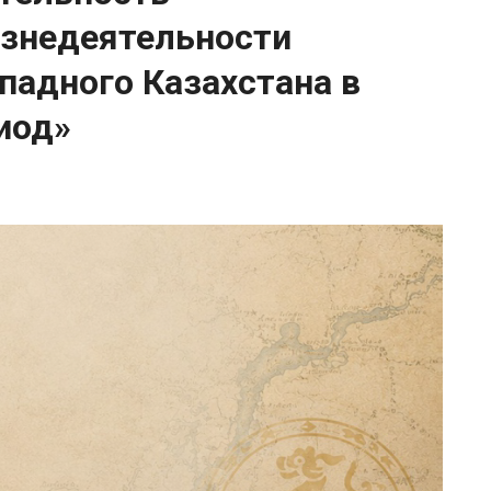
знедеятельности
падного Казахстана в
иод»