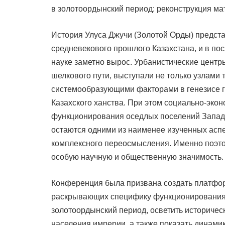
в золотоордынский период: реконструкция м
История Улуса Джучи (Золотой Орды) предст
средневекового прошлого Казахстана, и в пос
науке заметно вырос. Урбанистические цент
шелкового пути, выступали не только узлами 
системообразующими факторами в генезисе г
Казахского ханства. При этом социально-эко
функционирования оседлых поселений Западн
остаются одними из наименее изученных асп
комплексного переосмысления. Именно поэто
особую научную и общественную значимость.
Конференция была призвана создать платфор
раскрывающих специфику функционирования 
золотоордынский период, осветить историчес
населения империи, а также показать динами