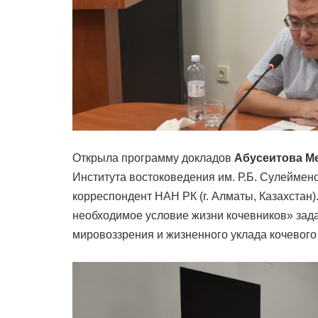
Открыла программу докладов
Абусеитова М
Института востоковедения им. Р.Б. Сулеймено
корреспондент НАН РК (г. Алматы, Казахстан)
необходимое условие жизни кочевников» зад
мировоззрения и жизненного уклада кочевого