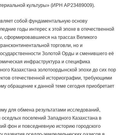
атериальной культуры» (ИРН АР23489009).
авляет собой фундаментальную основу
ледние годы интерес к этой эпохе в отечественной
ры, сформировавшиеся на трассах Великого
трансконтинентальной торговли, но и
осударственности Золотой Орды и сменившего её
номическая инфраструктура и специфика
ого Казахстана золотоордынской эпохи до сих пор
ектов отечественной историографии, требующими
му обращение к данной теме сегодня приобретает
му для обмена результатами исследований,
оседлых поселений Западного Казахстана в
кий фон и повседневную историю городского
ку развития оседло-земледельческих оазисов в