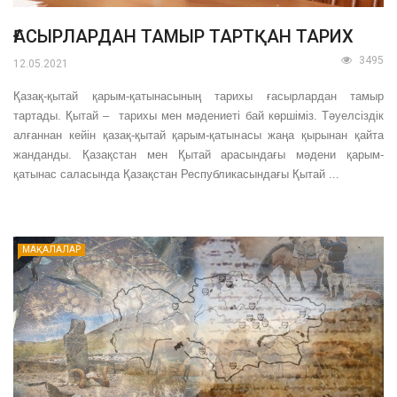
ҒАСЫРЛАРДАН ТАМЫР ТАРТҚАН ТАРИХ
3495
12.05.2021
Қазақ-қытай қарым-қатынасының тарихы ғасырлардан тамыр
тартады. Қытай – тарихы мен мәдениеті бай көршіміз. Тәуелсіздік
алғаннан кейін қазақ-қытай қарым-қатынасы жаңа қырынан қайта
жанданды. Қазақстан мен Қытай арасындағы мәдени қарым-
қатынас ­саласында Қазақстан Республикасындағы Қытай ...
МАҚАЛАЛАР