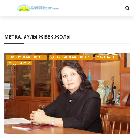
МЕТКА: #ҰЛЫ ЖІБЕК ЖОЛЫ
ИНСТИТУТ ЖАҢАЛЫҚТАРЫ
ҚАЗАҚСТАН ЖАҢАЛЫҚТАРЫ
МАҚАЛАЛАР
МӘДЕНИ МҰРА