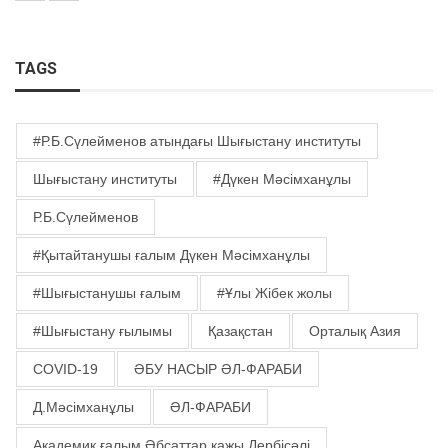
TAGS
#Р.Б.Сүлейменов атындағы Шығыстану институты
Шығыстану институты
#Дүкен Мәсімханұлы
Р.Б.Сүлейменов
#Қытайтанушы ғалым Дүкен Мәсімханұлы
#Шығыстанушы ғалым
#Ұлы Жібек жолы
#Шығыстану ғылымы
Қазақстан
Орталық Азия
COVID-19
ӘБУ НАСЫР ӘЛ-ФАРАБИ
Д.Мәсімханұлы
ӘЛ-ФАРАБИ
Академик ғалым Әбсаттар қажы Дербісәлі