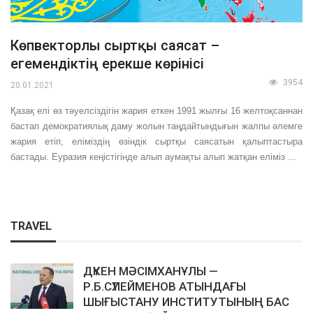
Көпвекторлы сыртқы саясат –
егемендіктің ерекше көрінісі
3954
20.01.2021
Қазақ елі өз тәуелсіздігін жария еткен 1991 жылғы 16 желтоқсаннан
бас­тап демократиялық даму жолын таңдайтындығын жалпы әлемге
жария етіп, еліміздің өзіндік сыртқы саясатын қалыптастыра
бастады. Еуразия кеңістігінде алып аумақты алып жатқан еліміз ...
TRAVEL
ДҮКЕН МӘСІМХАНҰЛЫ —
Р.Б.СҮЛЕЙМЕНОВ АТЫНДАҒЫ
ШЫҒЫСТАНУ ИНСТИТУТЫНЫҢ БАС