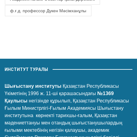
ф.ғ.д. профессор Дүкен Мәсімханұлы
ИНСТИТУТ ТУРАЛЫ
Шығыстану институты
Қазақстан Республикасы
Үкіметінің 1996 ж. 11-ші қарашасындағы
№1369
Қаулысы
негізінде құрылып, Қазақстан Республикасы
Ғылым Министрлігі-Ғылым Академиясы Шығыстану
институтына көрнекті тарихшы-ғалым, Қазақстан
мәдениеттануы мен отандық шығыстанушылардың
ғылыми мектебінің негізін қалаушы, академик