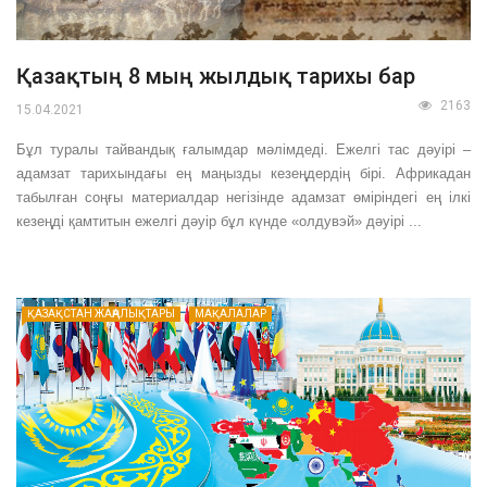
Қазақтың 8 мың жылдық тарихы бар
2163
15.04.2021
Бұл туралы тайвандық ғалымдар мәлімдеді. Ежелгі тас дәуірі –
адамзат тарихындағы ең маңызды кезеңдердің бірі. Африкадан
табылған соңғы материалдар негізінде адамзат өміріндегі ең ілкі
кезеңді қамтитын ежелгі дәуір бұл күнде «олдувэй» дәуірі ...
ҚАЗАҚСТАН ЖАҢАЛЫҚТАРЫ
МАҚАЛАЛАР