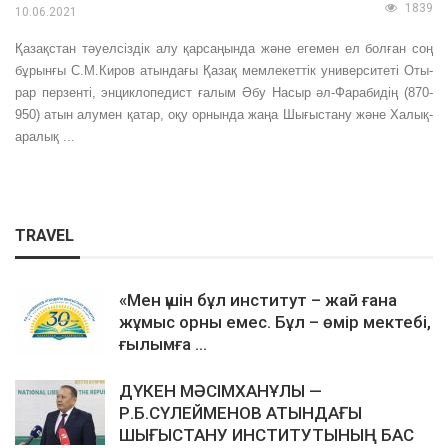
1839
10.06.2021
Қазақстан тәуелсіздік алу қарса­ңында және егемен ел болған соң
бұрынғы С.М.Киров атындағы Қазақ мемлекеттік университеті Оты­
рар перзенті, энциклопедист ғалым Әбу Насыр әл-Фарабидің (870-
950) атын алумен қатар, оқу ор­­нында жаңа Шығыстану және Ха­лық­
аралық ...
TRAVEL
«Мен үшін бұл институт – жай ғана
жұмыс орны емес. Бұл – өмір мектебі,
ғылымға ...
ДҮКЕН МӘСІМХАНҰЛЫ —
Р.Б.СҮЛЕЙМЕНОВ АТЫНДАҒЫ
ШЫҒЫСТАНУ ИНСТИТУТЫНЫҢ БАС