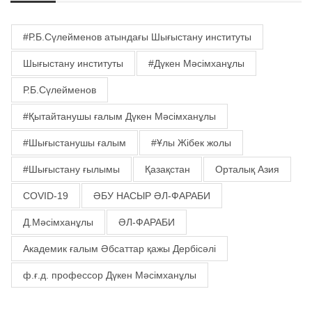
#Р.Б.Сүлейменов атындағы Шығыстану институты
Шығыстану институты
#Дүкен Мәсімханұлы
Р.Б.Сүлейменов
#Қытайтанушы ғалым Дүкен Мәсімханұлы
#Шығыстанушы ғалым
#Ұлы Жібек жолы
#Шығыстану ғылымы
Қазақстан
Орталық Азия
COVID-19
ӘБУ НАСЫР ӘЛ-ФАРАБИ
Д.Мәсімханұлы
ӘЛ-ФАРАБИ
Академик ғалым Әбсаттар қажы Дербісәлі
ф.ғ.д. профессор Дүкен Мәсімханұлы