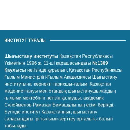
ИНСТИТУТ ТУРАЛЫ
Шығыстану институты
Қазақстан Республикасы
Үкіметінің 1996 ж. 11-ші қарашасындағы
№1369
Қаулысы
негізінде құрылып, Қазақстан Республикасы
Ғылым Министрлігі-Ғылым Академиясы Шығыстану
институтына көрнекті тарихшы-ғалым, Қазақстан
мәдениеттануы мен отандық шығыстанушылардың
ғылыми мектебінің негізін қалаушы, академик
Сүлейменов Рамазан Бимашұлының есімі берілді.
Бүгінде институт Қазақстанның шығыстану
саласындағы ірі ғылыми-зерттеу орталығы болып
табылады.