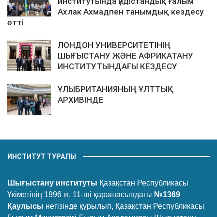
институтында үндістандық ғалым
Ахлак Ахмадпен танымдық кездесу
өтті
ЛОНДОН УНИВЕРСИТЕТІНІҢ
ШЫҒЫСТАНУ ЖӘНЕ АФРИКАТАНУ
ИНСТИТУТЫНДАҒЫ КЕЗДЕСУ
ҰЛЫБРИТАНИЯНЫҢ ҰЛТТЫҚ
АРХИВІНДЕ
ИНСТИТУТ ТУРАЛЫ
Шығыстану институты
Қазақстан Республикасы
Үкіметінің 1996 ж. 11-ші қарашасындағы
№1369
Қаулысы
негізінде құрылып, Қазақстан Республикасы