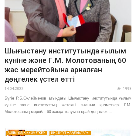
Шығыстану институтында ғылым
күніне және Г.М. Молотованың 60
жас мерейтойына арналған
дөңгелек үстел өтті
14.04.2022
1998
Бүгін Р.Б.Сүлейменов атындағы Шығыстану институтында ғылым
күніне және институттың жетекші ғылыми қызметкері Г.М.
Молотованың мерейлі 60 жасқа толуына орай дөңгелек ...
АЙДЫҢ ҮЗДІК ҚЫЗМЕТКЕРІ
ИНСТИТУТ ЖАҢАЛЫҚТАРЫ