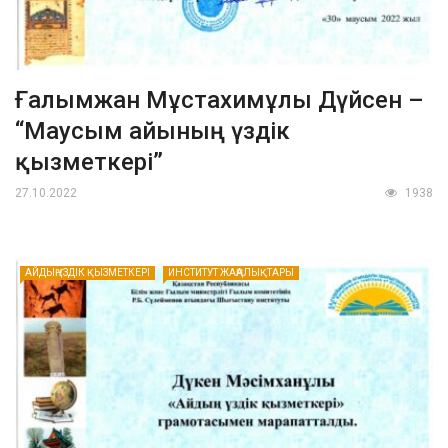
Ғалымжан Мұстахимұлы Дүйсен –
“Маусым айының үздік
қызметкері”
27.10.2022
1938
АЙДЫҢ ҮЗДІК ҚЫЗМЕТКЕРІ
ИНСТИТУТ ЖАҢАЛЫҚТАРЫ