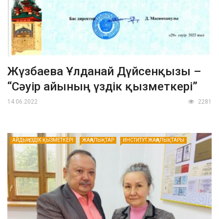
Жүзбаева Ұлданай Дүйсенқызы –
“Сәуір айының үздік қызметкері”
14.06.2022
2281
АЙДЫҢ ҮЗДІК ҚЫЗМЕТКЕРІ
ЖАҢАЛЫҚТАР
ИНСТИТУТ ЖАҢАЛЫҚТАРЫ