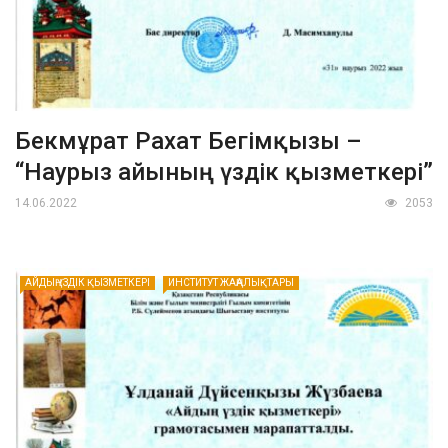
Бекмұрат Рахат Бегімқызы –
“Наурыз айының үздік қызметкері”
14.06.2022
2053
АЙДЫҢ ҮЗДІК ҚЫЗМЕТКЕРІ
ИНСТИТУТ ЖАҢАЛЫҚТАРЫ