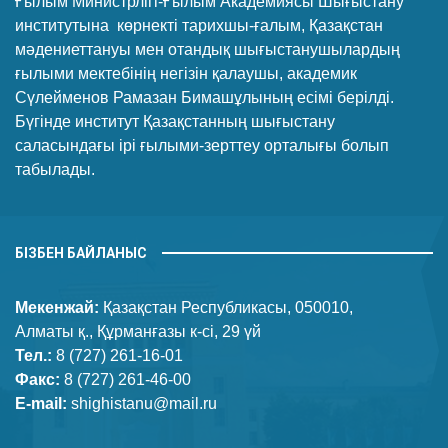
Ғылым Министрлігі-Ғылым Академиясы Шығыстану
институтына көрнекті тарихшы-ғалым, Қазақстан
мәдениеттануы мен отандық шығыстанушылардың
ғылыми мектебінің негізін қалаушы, академик
Сүлейменов Рамазан Бимашұлының есімі берілді.
Бүгінде институт Қазақстанның шығыстану
саласындағы ірі ғылыми-зерттеу орталығы болып
табылады.
БІЗБЕН БАЙЛАНЫС
Мекенжай:
Қазақстан Республикасы, 050010,
Алматы қ., Құрманғазы к-сі, 29 үй
Тел.:
8 (727) 261-16-01
Факс:
8 (727) 261-46-00
E-mail:
shighistanu@mail.ru