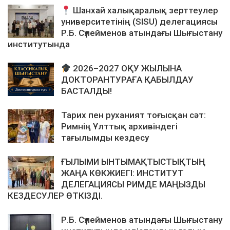
Шанхай халықаралық зерттеулер
университетінің (SISU) делегациясы
Р.Б. Сүлейменов атындағы Шығыстану
институтында
2026–2027 ОҚУ ЖЫЛЫНА
ДОКТОРАНТУРАҒА ҚАБЫЛДАУ
БАСТАЛДЫ!
Тарих пен руханият тоғысқан сәт:
Римнің Ұлттық архивіндегі
тағылымды кездесу
ҒЫЛЫМИ ЫНТЫМАҚТЫСТЫҚТЫҢ
ЖАҢА КӨКЖИЕГІ: ИНСТИТУТ
ДЕЛЕГАЦИЯСЫ РИМДЕ МАҢЫЗДЫ
КЕЗДЕСУЛЕР ӨТКІЗДІ.
Р.Б. Сүлейменов атындағы Шығыстану