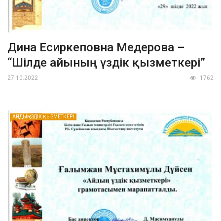
Дина Есиркеповна Медерова –
“Шілде айының үздік қызметкері”
27.10.2022
1762
АЙДЫҢ ҮЗДІК ҚЫЗМЕТКЕРІ