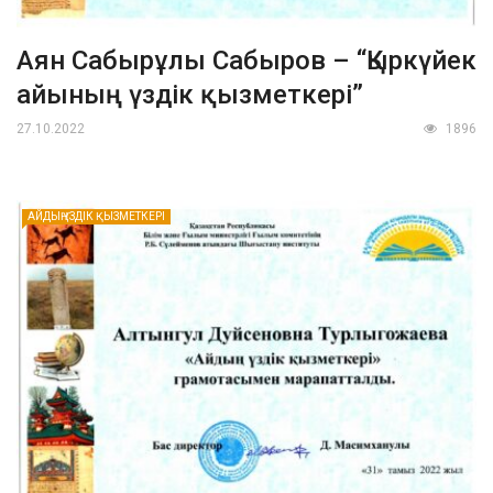
Аян Сабырұлы Сабыров – “Қыркүйек
айының үздік қызметкері”
27.10.2022
1896
АЙДЫҢ ҮЗДІК ҚЫЗМЕТКЕРІ