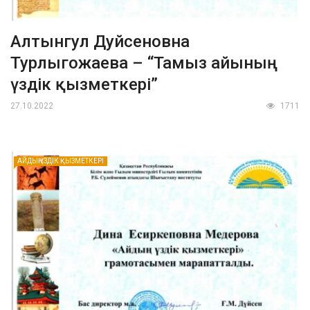
Алтынгул Дуйсеновна
Турлыгожаева – “Тамыз айының
үздік қызметкері”
27.10.2022
1711
АЙДЫҢ ҮЗДІК ҚЫЗМЕТКЕРІ