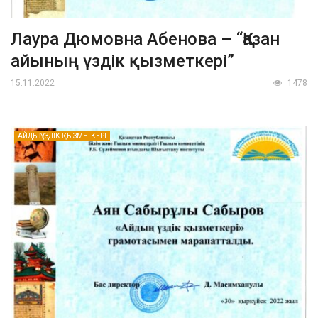
Лаура Дюмовна Абенова – “Қазан
айының үздік қызметкері”
15.11.2022
1478
АЙДЫҢ ҮЗДІК ҚЫЗМЕТКЕРІ