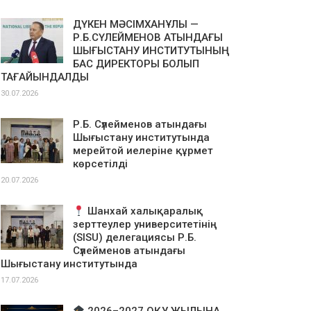
ДҮКЕН МӘСІМХАНҰЛЫ —
Р.Б.СҮЛЕЙМЕНОВ АТЫНДАҒЫ
ШЫҒЫСТАНУ ИНСТИТУТЫНЫҢ
БАС ДИРЕКТОРЫ БОЛЫП
ТАҒАЙЫНДАЛДЫ
30.07.2026
Р.Б. Сүлейменов атындағы
Шығыстану институтында
мерейтой иелеріне құрмет
көрсетілді
20.07.2026
Шанхай халықаралық
зерттеулер университетінің
(SISU) делегациясы Р.Б.
Сүлейменов атындағы
Шығыстану институтында
17.07.2026