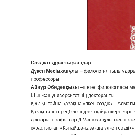
Сөздікті құрастырғандар:
Дүкен Мәсімханұлы
– филология ғылымдары
профессоры.
Айнұр Әбиденқызы
–шетел филологиясы маг
Шынжаң университетінің докторанты.
Қ 92 Қытайша-қазақша үлкен сөздік / – Алматы
Қазақстанның еңбек сіңірген қайраткері, кө
докторы, профессор Д.Мәсімханұлы мен шете
құрастырған «Қытайша-қазақша үлкен сөздік» де