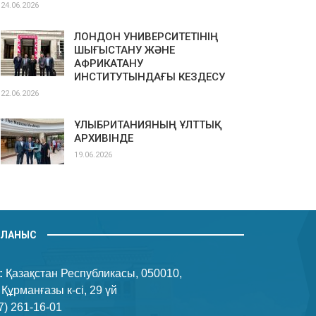
24.06.2026
ЛОНДОН УНИВЕРСИТЕТІНІҢ
ШЫҒЫСТАНУ ЖӘНЕ
АФРИКАТАНУ
ИНСТИТУТЫНДАҒЫ КЕЗДЕСУ
22.06.2026
ҰЛЫБРИТАНИЯНЫҢ ҰЛТТЫҚ
АРХИВІНДЕ
19.06.2026
ЙЛАНЫС
:
Қазақстан Республикасы, 050010,
 Құрманғазы к-сі, 29 үй
7) 261-16-01