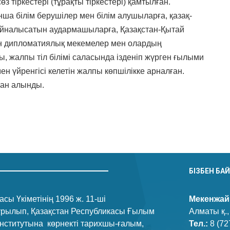
 тіркестері (тұрақты тіркестері) қамтылған.
ша білім берушілер мен білім алушыларға, қазақ-
айналысатын аудармашыларға, Қазақстан-Қытай
н дипломатиялық мекемелер мен олардың
ы, жалпы тіл білімі саласында ізденіп жүрген ғылыми
мен үйренгісі келетін жалпы көпшілікке арналған.
ан алынды.
n
.Ru
тправить
БІЗБЕН БА
сы Үкіметінің 1996 ж. 11-ші
Мекенжай
құрылып, Қазақстан Республикасы Ғылым
Алматы қ.,
нститутына көрнекті тарихшы-ғалым,
Тел.:
8 (72