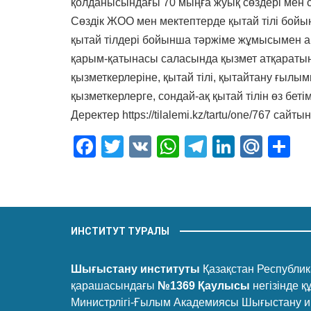
қолданысындағы 70 мыңға жуық сөздері мен сөз
Сөздік ЖОО мен мектептерде қытай тілі бойын
қытай тілдері бойынша тәржіме жұмысымен 
қарым-қатынасы саласында қызмет атқараты
қызметкерлеріне, қытай тілі, қытайтану ғылым
қызметкерлерге, сондай-ақ қытай тілін өз беті
Деректер
https://tilalemi.kz/tartu/one/767
сайтын
Facebook
Twitter
VK
WhatsApp
Telegram
LinkedI
Mail
О
ИНСТИТУТ ТУРАЛЫ
Шығыстану институты
Қазақстан Республика
қарашасындағы
№1369 Қаулысы
негізінде 
Министрлігі-Ғылым Академиясы Шығыстану и