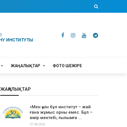
ЖАҢАЛЫҚТАР
ФОТО ШЕЖІРЕ
ЖАҢАЛЫҚТАР
«Мен үшін бұл институт – жай
ғана жұмыс орны емес. Бұл –
өмір мектебі, ғылымға ...
07.08.2026