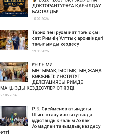
2026–2027 ОҚУ ЖЫЛЫНА
ДОКТОРАНТУРАҒА ҚАБЫЛДАУ
БАСТАЛДЫ!
15.07.2026
Тарих пен руханият тоғысқан
сәт: Римнің Ұлттық архивіндегі
тағылымды кездесу
29.06.2026
ҒЫЛЫМИ
ЫНТЫМАҚТЫСТЫҚТЫҢ ЖАҢА
КӨКЖИЕГІ: ИНСТИТУТ
ДЕЛЕГАЦИЯСЫ РИМДЕ
МАҢЫЗДЫ КЕЗДЕСУЛЕР ӨТКІЗДІ.
27.06.2026
Р.Б. Сүлейменов атындағы
Шығыстану институтында
үндістандық ғалым Ахлак
Ахмадпен танымдық кездесу
өтті