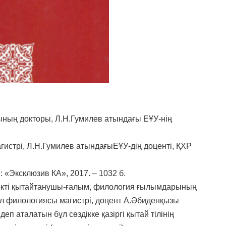
ның докторы, Л.Н.Гумилев атындағы ЕҰУ-нің
истрі, Л.Н.Гумилев атындағыЕҰУ-дің доценті, ҚХР
: «Эксклюзив КА», 2017. – 1032 б.
рнекті қытайтанушы-ғалым, филология ғылымдарының
л филологиясы магистрі, доцент А.Әбиденқызы
п аталатын бұл сөздікке қазіргі қытай тілінің