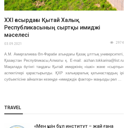
ХХІ ғасырдағы Қытай Халық
Республикасының сыртқы имиджі
мәселесі
2974
03.09.2021
А.М. Амиргалиева Әл-Фараби атындағы Қазақ ұлттық университеті,
Қазақстан Республикасы,Алматы қ. E-mail: aizhan.tokkarina@list.ru
Мақалада бүгінгі таңдағы Қытай имиджінің «ішкі» және «сыртқы»
аспектілері қарастырылды. ҚХР халықаралық қатынастардың ірі
субъектісіне айналған кезеңде «имидждік фактор» маңызды рөл ...
TRAVEL
«Мен үшін бұл институт – жай ғана