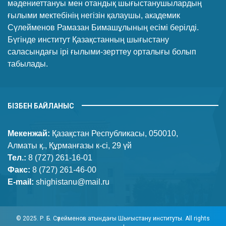
мәдениеттануы мен отандық шығыстанушылардың
ғылыми мектебінің негізін қалаушы, академик
Сүлейменов Рамазан Бимашұлының есімі берілді.
Бүгінде институт Қазақстанның шығыстану
саласындағы ірі ғылыми-зерттеу орталығы болып
табылады.
БІЗБЕН БАЙЛАНЫС
Мекенжай:
Қазақстан Республикасы, 050010,
Алматы қ., Құрманғазы к-сі, 29 үй
Тел.:
8 (727) 261-16-01
Факс:
8 (727) 261-46-00
E-mail:
shighistanu@mail.ru
© 2025. Р. Б. Сүлейменов атындағы Шығыстану институты. All rights