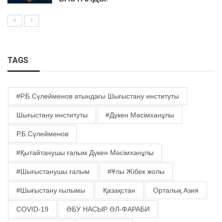
TAGS
#Р.Б.Сүлейменов атындағы Шығыстану институты
Шығыстану институты
#Дүкен Мәсімханұлы
Р.Б.Сүлейменов
#Қытайтанушы ғалым Дүкен Мәсімханұлы
#Шығыстанушы ғалым
#Ұлы Жібек жолы
#Шығыстану ғылымы
Қазақстан
Орталық Азия
COVID-19
ӘБУ НАСЫР ӘЛ-ФАРАБИ