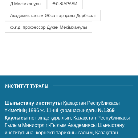
Д.Мәсімханұлы
ӘЛ-ФАРАБИ
Академик ғалым Әбсаттар қажы Дербісәлі
ф.ғ.д. профессор Дүкен Мәсімханұлы
ИНСТИТУТ ТУРАЛЫ
Шығыстану институты
Қазақстан Республикасы
Үкіметінің 1996 ж. 11-ші қарашасындағы
№1369
Қаулысы
негізінде құрылып, Қазақстан Республикасы
Ғылым Министрлігі-Ғылым Академиясы Шығыстану
институтына көрнекті тарихшы-ғалым, Қазақстан