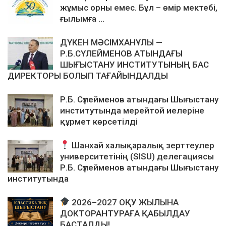
жұмыс орны емес. Бұл – өмір мектебі,
ғылымға ...
ДҮКЕН МӘСІМХАНҰЛЫ —
Р.Б.СҮЛЕЙМЕНОВ АТЫНДАҒЫ
ШЫҒЫСТАНУ ИНСТИТУТЫНЫҢ БАС
ДИРЕКТОРЫ БОЛЫП ТАҒАЙЫНДАЛДЫ
Р.Б. Сүлейменов атындағы Шығыстану
институтында мерейтой иелеріне
құрмет көрсетілді
Шанхай халықаралық зерттеулер
университетінің (SISU) делегациясы
Р.Б. Сүлейменов атындағы Шығыстану
институтында
2026–2027 ОҚУ ЖЫЛЫНА
ДОКТОРАНТУРАҒА ҚАБЫЛДАУ
БАСТАЛДЫ!