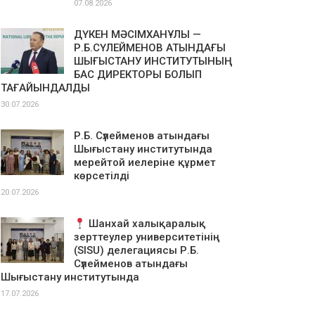
07.08.2026
ДҮКЕН МӘСІМХАНҰЛЫ —
Р.Б.СҮЛЕЙМЕНОВ АТЫНДАҒЫ
ШЫҒЫСТАНУ ИНСТИТУТЫНЫҢ
БАС ДИРЕКТОРЫ БОЛЫП
ТАҒАЙЫНДАЛДЫ
30.07.2026
Р.Б. Сүлейменов атындағы
Шығыстану институтында
мерейтой иелеріне құрмет
көрсетілді
20.07.2026
Шанхай халықаралық
зерттеулер университетінің
(SISU) делегациясы Р.Б.
Сүлейменов атындағы
Шығыстану институтында
17.07.2026