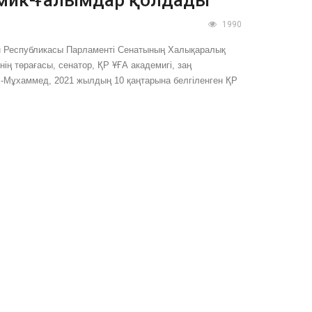
1990
ан Республикасы Парламенті Сенатының Халықаралық
нің төрағасы, сенатор, ҚР ҰҒА академигі, заң
Мұхаммед, 2021 жылдың 10 қаңтарына белгіленген ҚР