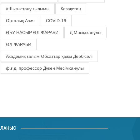
#Шығыстану ғылымы
Қазақстан
Орталық Азия
COVID-19
ӘБУ НАСЫР ӘЛ-ФАРАБИ
Д.Мәсімханұлы
ӘЛ-ФАРАБИ
Академик ғалым Әбсаттар қажы Дербісәлі
ф.ғ.д. профессор Дүкен Мәсімханұлы
ЙЛАНЫС