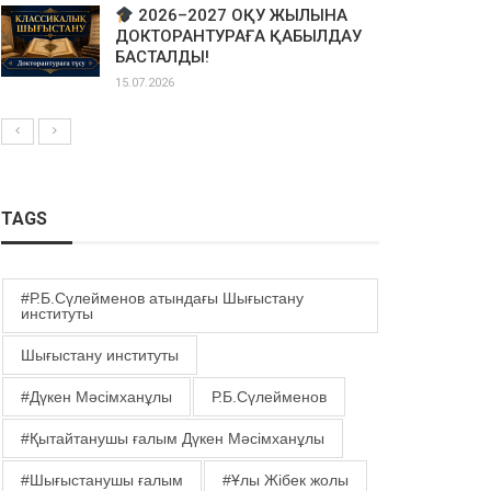
2026–2027 ОҚУ ЖЫЛЫНА
ДОКТОРАНТУРАҒА ҚАБЫЛДАУ
БАСТАЛДЫ!
15.07.2026
TAGS
#Р.Б.Сүлейменов атындағы Шығыстану
институты
Шығыстану институты
#Дүкен Мәсімханұлы
Р.Б.Сүлейменов
#Қытайтанушы ғалым Дүкен Мәсімханұлы
#Шығыстанушы ғалым
#Ұлы Жібек жолы