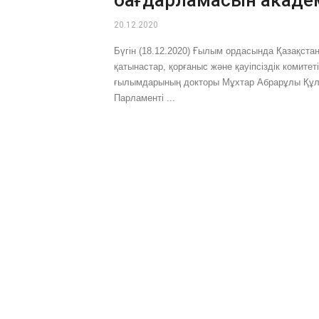
20.12.2020
Бүгін (18.12.2020) Ғылым ордасында Қазақст
қатынастар, қорғаныс және қауіпсіздік комитеті
ғылымдарының докторы Мұхтар Абрарұлы Құл-
Парламенті ...