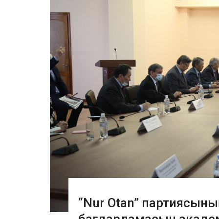
“Nur Otan” партиясыны
бағдарламасын акаде