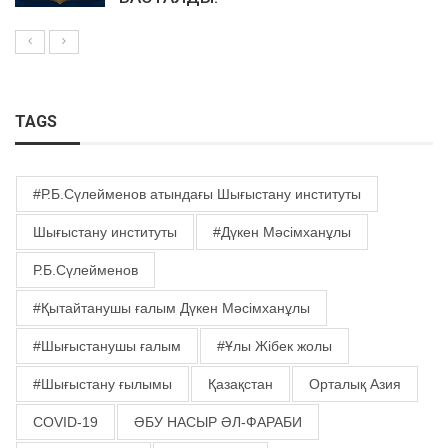
TAGS
#Р.Б.Сүлейменов атындағы Шығыстану институты
Шығыстану институты
#Дүкен Мәсімханұлы
Р.Б.Сүлейменов
#Қытайтанушы ғалым Дүкен Мәсімханұлы
#Шығыстанушы ғалым
#Ұлы Жібек жолы
#Шығыстану ғылымы
Қазақстан
Орталық Азия
COVID-19
ӘБУ НАСЫР ӘЛ-ФАРАБИ