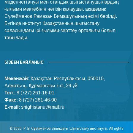
мәдениеттануы мен отандық шығыстанушылардың
ғылыми мектебінің негізін қалаушы, академик
Сүлейменов Рамазан Бимашұлының есімі берілді.
Бүгінде институт Қазақстанның шығыстану
саласындағы ірі ғылыми-зерттеу орталығы болып
табылады.
БІЗБЕН БАЙЛАНЫС
Мекенжай:
Қазақстан Республикасы, 050010,
Алматы қ., Құрманғазы к-сі, 29 үй
Тел.:
8 (727) 261-16-01
Факс:
8 (727) 261-46-00
E-mail:
shighistanu@mail.ru
© 2025. Р. Б. Сүлейменов атындағы Шығыстану институты. All rights