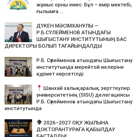
жұмыс орны емес. Бұл – өмір мектебі,
ғылымға ...
ДҮКЕН МӘСІМХАНҰЛЫ —
Р.Б.СҮЛЕЙМЕНОВ АТЫНДАҒЫ
ШЫҒЫСТАНУ ИНСТИТУТЫНЫҢ БАС
ДИРЕКТОРЫ БОЛЫП ТАҒАЙЫНДАЛДЫ
Р.Б. Сүлейменов атындағы Шығыстану
институтында мерейтой иелеріне
құрмет көрсетілді
Шанхай халықаралық зерттеулер
университетінің (SISU) делегациясы
Р.Б. Сүлейменов атындағы Шығыстану
институтында
2026–2027 ОҚУ ЖЫЛЫНА
ДОКТОРАНТУРАҒА ҚАБЫЛДАУ
БАСТАЛДЫ!