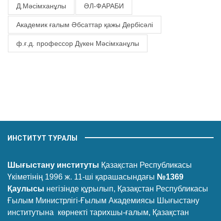
Д.Мәсімханұлы
ӘЛ-ФАРАБИ
Академик ғалым Әбсаттар қажы Дербісәлі
ф.ғ.д. профессор Дүкен Мәсімханұлы
ИНСТИТУТ ТУРАЛЫ
Шығыстану институты
Қазақстан Республикасы
Үкіметінің 1996 ж. 11-ші қарашасындағы
№1369
Қаулысы
негізінде құрылып, Қазақстан Республикасы
Ғылым Министрлігі-Ғылым Академиясы Шығыстану
институтына көрнекті тарихшы-ғалым, Қазақстан