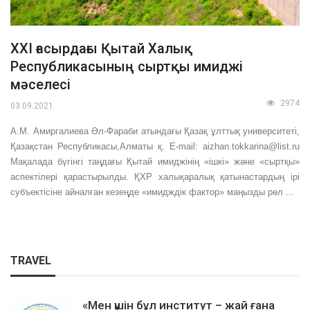
ХХІ ғасырдағы Қытай Халық
Республикасының сыртқы имиджі
мәселесі
2974
03.09.2021
А.М. Амиргалиева Әл-Фараби атындағы Қазақ ұлттық университеті,
Қазақстан Республикасы,Алматы қ. E-mail: aizhan.tokkarina@list.ru
Мақалада бүгінгі таңдағы Қытай имиджінің «ішкі» және «сыртқы»
аспектілері қарастырылды. ҚХР халықаралық қатынастардың ірі
субъектісіне айналған кезеңде «имидждік фактор» маңызды рөл ...
TRAVEL
«Мен үшін бұл институт – жай ғана