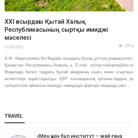
ХХІ ғасырдағы Қытай Халық
Республикасының сыртқы имиджі
мәселесі
2974
03.09.2021
А.М. Амиргалиева Әл-Фараби атындағы Қазақ ұлттық университеті,
Қазақстан Республикасы,Алматы қ. E-mail: aizhan.tokkarina@list.ru
Мақалада бүгінгі таңдағы Қытай имиджінің «ішкі» және «сыртқы»
аспектілері қарастырылды. ҚХР халықаралық қатынастардың ірі
субъектісіне айналған кезеңде «имидждік фактор» маңызды рөл ...
TRAVEL
«Мен үшін бұл институт – жай ғана