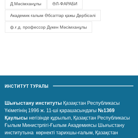
Д.Мәсімханұлы
ӘЛ-ФАРАБИ
Академик ғалым Әбсаттар қажы Дербісәлі
ф.ғ.д. профессор Дүкен Мәсімханұлы
ИНСТИТУТ ТУРАЛЫ
Шығыстану институты
Қазақстан Республикасы
Үкіметінің 1996 ж. 11-ші қарашасындағы
№1369
Қаулысы
негізінде құрылып, Қазақстан Республикасы
Ғылым Министрлігі-Ғылым Академиясы Шығыстану
институтына көрнекті тарихшы-ғалым, Қазақстан