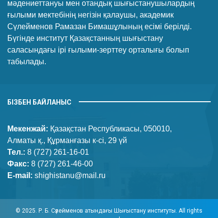
мәдениеттануы мен отандық шығыстанушылардың
ғылыми мектебінің негізін қалаушы, академик
Сүлейменов Рамазан Бимашұлының есімі берілді.
Бүгінде институт Қазақстанның шығыстану
саласындағы ірі ғылыми-зерттеу орталығы болып
табылады.
БІЗБЕН БАЙЛАНЫС
Мекенжай:
Қазақстан Республикасы, 050010,
Алматы қ., Құрманғазы к-сі, 29 үй
Тел.:
8 (727) 261-16-01
Факс:
8 (727) 261-46-00
E-mail:
shighistanu@mail.ru
© 2025. Р. Б. Сүлейменов атындағы Шығыстану институты. All rights