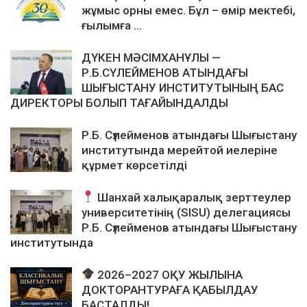
жұмыс орны емес. Бұл – өмір мектебі,
ғылымға ...
ДҮКЕН МӘСІМХАНҰЛЫ —
Р.Б.СҮЛЕЙМЕНОВ АТЫНДАҒЫ
ШЫҒЫСТАНУ ИНСТИТУТЫНЫҢ БАС
ДИРЕКТОРЫ БОЛЫП ТАҒАЙЫНДАЛДЫ
Р.Б. Сүлейменов атындағы Шығыстану
институтында мерейтой иелеріне
құрмет көрсетілді
Шанхай халықаралық зерттеулер
университетінің (SISU) делегациясы
Р.Б. Сүлейменов атындағы Шығыстану
институтында
2026–2027 ОҚУ ЖЫЛЫНА
ДОКТОРАНТУРАҒА ҚАБЫЛДАУ
БАСТАЛДЫ!