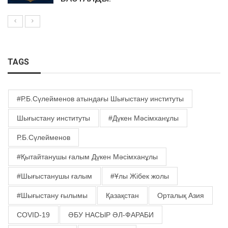
TAGS
#Р.Б.Сүлейменов атындағы Шығыстану институты
Шығыстану институты
#Дүкен Мәсімханұлы
Р.Б.Сүлейменов
#Қытайтанушы ғалым Дүкен Мәсімханұлы
#Шығыстанушы ғалым
#Ұлы Жібек жолы
#Шығыстану ғылымы
Қазақстан
Орталық Азия
COVID-19
ӘБУ НАСЫР ӘЛ-ФАРАБИ