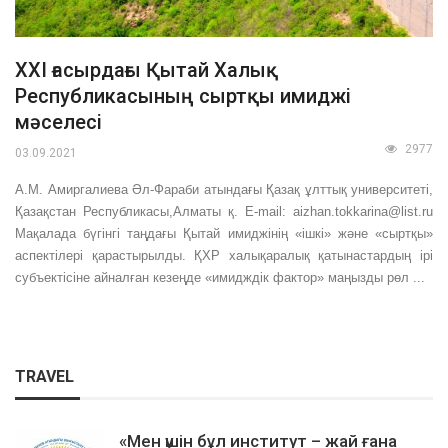
ХХІ ғасырдағы Қытай Халық
Республикасының сыртқы имиджі
мәселесі
2977
03.09.2021
А.М. Амиргалиева Әл-Фараби атындағы Қазақ ұлттық университеті,
Қазақстан Республикасы,Алматы қ. E-mail: aizhan.tokkarina@list.ru
Мақалада бүгінгі таңдағы Қытай имиджінің «ішкі» және «сыртқы»
аспектілері қарастырылды. ҚХР халықаралық қатынастардың ірі
субъектісіне айналған кезеңде «имидждік фактор» маңызды рөл ...
TRAVEL
«Мен үшін бұл институт – жай ғана