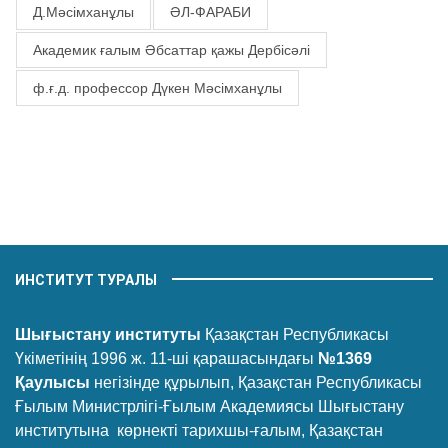
Д.Мәсімханұлы
ӘЛ-ФАРАБИ
Академик ғалым Әбсаттар қажы Дербісәлі
ф.ғ.д. профессор Дүкен Мәсімханұлы
ИНСТИТУТ ТУРАЛЫ
Шығыстану институты
Қазақстан Республикасы
Үкіметінің 1996 ж. 11-ші қарашасындағы
№1369
Қаулысы
негізінде құрылып, Қазақстан Республикасы
Ғылым Министрлігі-Ғылым Академиясы Шығыстану
институтына көрнекті тарихшы-ғалым, Қазақстан