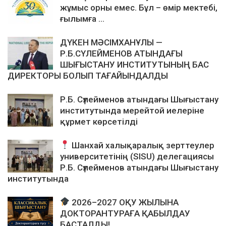
жұмыс орны емес. Бұл – өмір мектебі,
ғылымға ...
ДҮКЕН МӘСІМХАНҰЛЫ —
Р.Б.СҮЛЕЙМЕНОВ АТЫНДАҒЫ
ШЫҒЫСТАНУ ИНСТИТУТЫНЫҢ БАС
ДИРЕКТОРЫ БОЛЫП ТАҒАЙЫНДАЛДЫ
Р.Б. Сүлейменов атындағы Шығыстану
институтында мерейтой иелеріне
құрмет көрсетілді
Шанхай халықаралық зерттеулер
университетінің (SISU) делегациясы
Р.Б. Сүлейменов атындағы Шығыстану
институтында
2026–2027 ОҚУ ЖЫЛЫНА
ДОКТОРАНТУРАҒА ҚАБЫЛДАУ
БАСТАЛДЫ!