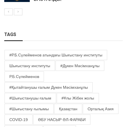
TAGS
#Р.Б.Сүлейменов атындағы Шығыстану институты
Шығыстану институты
#Дүкен Мәсімханұлы
Р.Б.Сүлейменов
#Қытайтанушы ғалым Дүкен Мәсімханұлы
#Шығыстанушы ғалым
#Ұлы Жібек жолы
#Шығыстану ғылымы
Қазақстан
Орталық Азия
COVID-19
ӘБУ НАСЫР ӘЛ-ФАРАБИ