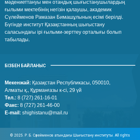
мәдениеттануы мен отандық шығыстанушылардың
ғылыми мектебінің негізін қалаушы, академик
Сүлейменов Рамазан Бимашұлының есімі берілді.
Бүгінде институт Қазақстанның шығыстану
саласындағы ірі ғылыми-зерттеу орталығы болып
табылады.
БІЗБЕН БАЙЛАНЫС
Мекенжай:
Қазақстан Республикасы, 050010,
Алматы қ., Құрманғазы к-сі, 29 үй
Тел.:
8 (727) 261-16-01
Факс:
8 (727) 261-46-00
E-mail:
shighistanu@mail.ru
© 2025. Р. Б. Сүлейменов атындағы Шығыстану институты. All rights