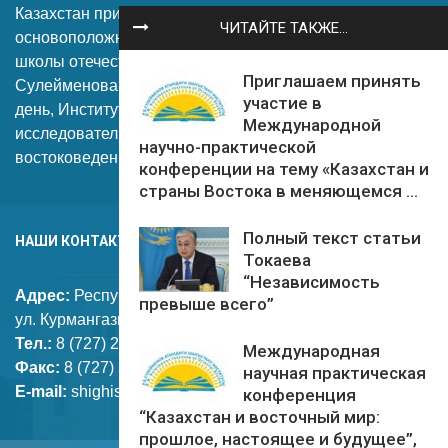
Казахстан присвоено имя видного ученого-историка,
ЧИТАЙТЕ ТАКЖЕ...
основоположника культурологии Казахстана и научной
школы отечественных востоковедов академика
Приглашаем принять
Сулейменова Рамазана Бимашевича. На сегодняшний
участие в
день, Институт является ведущим научно-
Международной
исследовательским центром Казахстана в области
научно-практической
востоковедения.
конференции на тему «Казахстан и
страны Востока в меняющемся ...
Полный текст статьи
НАШИ КОНТАКТЫ
Токаева
“Независимость
Адрес:
Республика Казахстан, 050010, г. Алматы,
превыше всего”
ул. Курмангазы, дом 29
Тел.:
8 (727) 261-16-01
Международная
Факс:
8 (727) 261-46-00
научная практическая
E-mail:
shighistanu@mail.ru
конференция
“Казахстан и восточный мир:
прошлое, настоящее и будущее”,