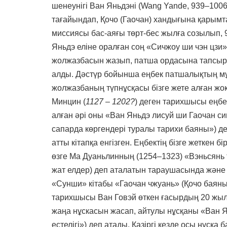
шенеунігі Ван Яньдэні (Wang Yande, 939–1006
тағайындап, Қочо (Гаочан) хандығына қарымт
миссиясы бас-аяғы төрт-бес жылға созылып,
Яньдэ еліне оралған соң «Сичжоу ши чэн цзи»
жолжазбасын жазып, патша ордасына тапсыр
алды. Дәстүр бойынша еңбек патшалықтың мұ
жолжазбаның түпнұсқасы бізге жете алған жоқ
Минцин (
1127 – 1202?
) деген тарихшысы еңбе
алған әрі оны «Ван Яньдэ лисуй ши Гаочан си
сапарда көргендері туралы тарихи баяны») де
атты кітапқа енгізген. Еңбектің бізге жеткен
өзге Ма Дуаньлинның (1254–1323) «Вэньсянь т
жат елдер) деп аталатын тараушасында және
«Сунши» кітабы «Гаочан чжуань» (Қочо баяны
тарихшысы Ван Говэй өткен ғасырдың 20 жылд
жаңа нұскасын жасап, айтулы нұсқаны «Ван Я
естелігі») деп атады. Қазіргі кезде осы нұсқ