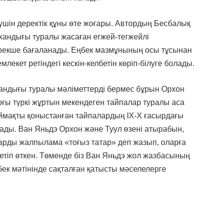
шін деректік құны өте жоғары. Автордың Бесбалық
 хандығы туралы жасаған егжей-тегжейлі
ерекше бағаланады. Еңбек мазмұнының осы тұсынан
лекет ретіндегі кескін-келбетін көріп-білуге болады.
андығы туралы мәліметтерді бермес бұрын Орхон
рғы түркі жұртын мекендеген тайпалар туралы аса
аймақты қоныстанған тайпалардың IX-X ғасырдағы
ады. Ван Яньдэ Орхон және Туул өзені атырабын,
арды жалпылама «тоғыз татар» деп жазып, оларға
етіп өткен. Төменде біз Ван Яньдэ жол жазбасының
бек мәтінінде сақталған қатысты мәселелерге