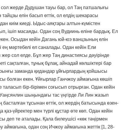
к, сол жерде Дудушан тауы бар, ол Таң патшалығы
н тайцзы елін басып өттік, ол елдің шекарасы
ан киім киеді. Ыдыс-аяқтары алтын-күмістен
п, ішіп масаяды. Одан соң Вудиинь еліне бардық. Ел
екен. Осыдан кейін Дагань юй-юэ ванцзының елін
гі ең мәртебелі ел саналады. Одан кейін Ели
н жер сол елде. Бұл жер Таң династиясы дәуірінде
еті сақталған, тұнық бұлақ, айнадай көлшіктері бар
бұрынғы заманда қидандар ұйғырлардың қойшысы
сы болған екен. Ұйғырлар Ганчжоу аймағына көшіп
е таласып бір-бірімен соғысып отрырған. Одан кейін
 Уаңсянлин шыңындағы тас үңгірде Ли Лин жазып
 басталған тұсынан өттік, ол жердің батысында өзен-
а қаз-үйректер мен түрлі құстар өте көп. Одан кейін
сы деп те аталады. Қала билеушісі «көк тәңірмен
у аймағына, одан соң Ичжоу аймағына жеттік [1, 28-