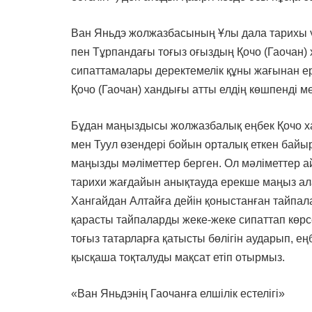
Ван Яньдэ жолжазбасының Ұлы дала тарихы ү
пен Тұрпандағы тоғыз оғыздың Қочо (Гаочан)
сипаттамалары деректемелік құны жағынан 
Қочо (Гаочан) хандығы атты елдің көшпенді мем
Бұдан маңыздысы жолжазбалық еңбек Қочо х
мен Туул өзендері бойын орталық еткен байы
маңызды мәліметтер берген. Ол мәліметтер 
тарихи жағдайын анықтауда ерекше маңыз ал
Хангайдан Алтайға дейін қоныстанған тайпал
қарасты тайпаларды жеке-жеке сипаттап көрс
тоғыз татарларға қатысты бөлігін аударып, ең
қысқаша тоқталуды мақсат етіп отырмыз.
«Ван Яньдэнің Гаочанға елшілік естелігі»