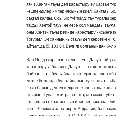
яғни Хангай тауы деп қарастыру әу бастан тұр
көшпенділер империясының киелі байтағы бол
сақтап қалды. Осы бір түйткілді тау туралы з
тауды Хэнтэй тауы немесе сол маңдағы тауларды
оны Хэнтэй тауы ретінде қарастыру қисынға к
Тоғұрыл Оң ханның қыстауы деп көрсеткен «Өтө
айтылуда [5, 133 б.]. Белгілі болғанындай бұл
Ван Яньдэ көрсеткен келесі ел – Дачун тайцзы 
қарастыруға болады. Дачун – сөзінің көне қы
байланысты бұл тайпа атын түркі тіліндегі «б
Бізше болғанда бұл тайпаның түрікше аты «ба
сөзін барыс деп түсіндірген және «тоңа хан», 
отырып: Туңа – «тигр», т.е. тот, кто может уб
это слово сохранилось в измененном значении,
и т.п. Великого хана тюрок Афрасийаба называ
человек» деп жазды [6, С. 1014.]. Тайпа атауын