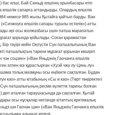
) бас елші, Бай Сюньді елшінің орынбасары етіп
а елшілік сапарға аттандырды. Олардың елшілік
 984 немесе 985 жылы Қытайға қайтып барды. Ван
 («Сичжоуға елшілік сапары туралы естелік») атты
ады әрі осы жолжазбасы үшін патша марапатын
рағат қорында қойылады. Соған қарамастан
. Бір тәуірі кейін Оңтүстік Сун патшалығының Ван
кті патшалықтың тарихи мұрағат қорынан көшіріп
н чэн соцзян» («Ван Яньдэнің Гаочанға елшілік
ген атпен өзі құрастырған «Хуэй чжу лу·Цянь лу»
 біршама толық мазмұны осы еңбекте сақталған. Бұдан
ун као» атты кітабының «Сы и као» (Төрт төңіректегі
 Сун патшалығының ресми әулеттік тарихы болған
) деп аталған тараушасында да сақталған. Қытай
ары осы нұсқалар негізінде кітаптың критикалық
ньдэ ши Гаочан цзи» («Ван Яньдэнің Гаочанға елшілік
а басшылыққа алынып келеді.