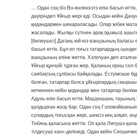
… Одан соң біз Во-янлянхэтэ елін басып өтті
дәуіріндегі Ұйғыр жері еді. Осыдан кейін Дачу
қидандармен шекараласады. Олар жібек матад
жасалады. Жылқы сүтінен арақ (қымыз) ашыты
[билеушісі] Дагань юй-юэ ванцзының баласы 
басып өттік. Бұл ел тоғыз татарлардың ішінде
ванцзының еліне жеттік. Хэлочуан деп аталға
Ұйғыр құнчүйі тұрған жер. Қаланың орны сол б
саябақтың сұлбасы байқалады. Естуімізше 
болған, татарлар болса ұйғырлардың сиыршы
кеткеннен кейін қидандар мен татарлар билікк
Адунь елін басып өттік. Мацзуншань тауының
қалдырған жазу бар. Одан соң Гэломэйюаньнің
сулардың тоғысқан жері, шексіз кең алқап, онд
Тобянь қаласына жеттік. Ол қала Липушэ қала
тілдесуші хан» делінеді. Одан кейін Сяошичжо