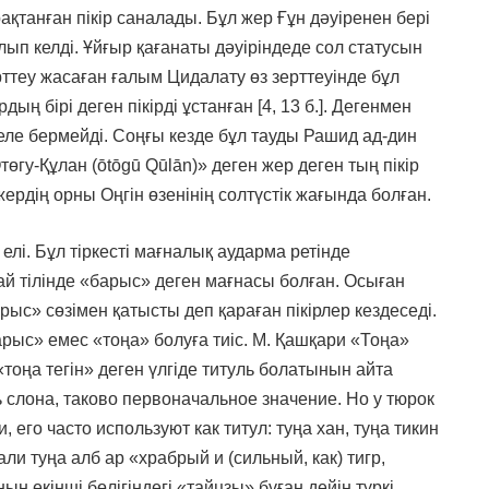
ақтанған пікір саналады. Бұл жер Ғұн дәуіренен бері
ып келді. Ұйғыр қағанаты дәуіріндеде сол статусын
ерттеу жасаған ғалым Цидалату өз зерттеуінде бұл
ң бірі деген пікірді ұстанған [4, 13 б.]. Дегенмен
еле бермейді. Соңғы кезде бұл тауды Рашид ад-дин
гу-Құлан (ōtōgū Qūlān)» деген жер деген тың пікір
 жердің орны Оңгін өзенінің солтүстік жағында болған.
елі. Бұл тіркесті мағналық аударма ретінде
тай тілінде «барыс» деген мағнасы болған. Осыған
арыс» сөзімен қатысты деп қараған пікірлер кездеседі.
рыс» емес «тоңа» болуға тиіс. М. Қашқари «Тоңа»
«тоңа тегін» деген үлгіде титуль болатынын айта
ить слона, таково первоначальное значение. Но у тюрок
 его часто используют как титул: туңа хан, туңа тикин
ли туңа алб ар «храбрый и (сильный, как) тигр,
ың екінші бөлігіндегі «тайцзы» бұған дейін түркі