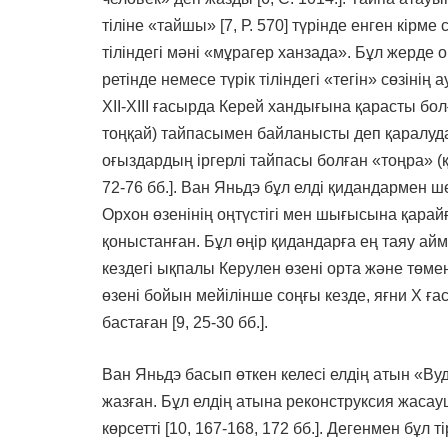
тіліне «тайшы» [7, Р. 570] түрінде енген кірм
тіліндегі мәні «мұрагер ханзада». Бұл жерде 
ретінде немесе түрік тіліндегі «тегін» сөзінің
ХІІ-ХІІІ ғасырда Керей хандығына қарасты болғ
тоңқай) тайпасымен байланысты деп қаралуда. 
оғыздардың іргерлі тайпасы болған «тоңра» (қ
72-76 бб.]. Ван Яньдэ бұл елді қидандармен 
Орхон өзенінің оңтүстігі мен шығысына қарай
қоныстанған. Бұл өңір қидандарға ең таяу ай
кездегі ықпалы Керулен өзені орта және төме
өзені бойын мейілінше соңғы кезде, яғни Х ғ
бастаған [9, 25-30 бб.].
Ван Яньдэ басып өткен келесі елдің атын «Вуд
жазған. Бұл елдің атына реконструксия жасауш
көрсетті [10, 167-168, 172 бб.]. Дегенмен бұл 