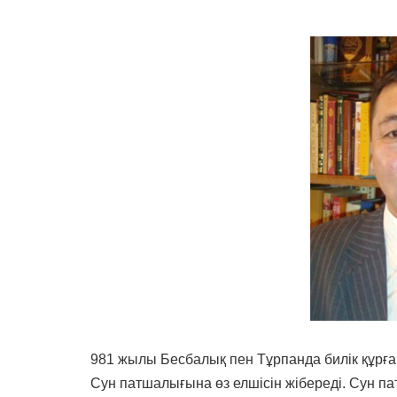
981 жылы Бесбалық пен Тұрпанда билік құрға
Сун патшалығына өз елшісін жібереді. Сун п