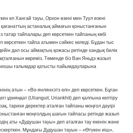
кен ел Хангай тауы, Орхон өзені мен Туул өзені
і қағанаттың астаналық аймағын қоныстанғанын
ыз татар тайпалары деп көрсеткен тайпаның көбі
 көрсеткен тайпа атымен сәйкес келеді. Бұдан тыс
дейін дәл осы аймақтың қожасы ретінде хандық билік
ақталғанын көреміз. Төменде біз Ван Яньдэ жазып
тарихшы ғалымдар қатысты пайымдауларына
нінің атын – «Во-янлянхэтэ елі» деп көрсеткен. Бұған
гі ұрияңқат (Ulianguit, Uriankhit) деп қалпына келтіру
 Бірақ, тарихи деректер аталған тайпаны моңғол дәуірі
қоныстанған моңғолдың шағын тайпасы ретінде жазып
рдің аты «Дудушан тауы» деп аталған тау екенін және
ескерткен. Мұндағы Дудушан тауын – «Өтүкен иіш»,