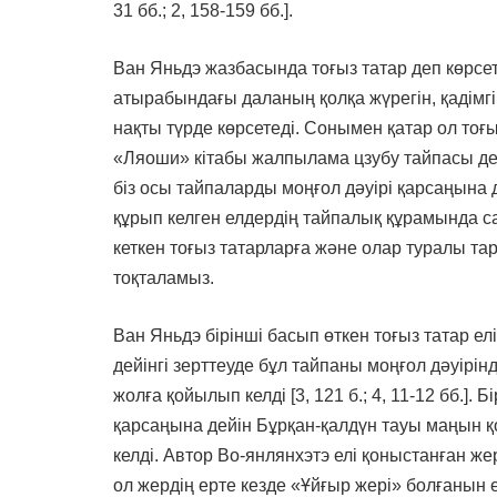
31 бб.; 2, 158-159 бб.].
Ван Яньдэ жазбасында тоғыз татар деп көрсет
атырабындағы даланың қолқа жүрегін, қадімг
нақты түрде көрсетеді. Сонымен қатар ол тоғ
«Ляоши» кітабы жалпылама цзубу тайпасы деп
біз осы тайпаларды моңғол дәуірі қарсаңына 
құрып келген елдердің тайпалық құрамында с
кеткен тоғыз татарларға және олар туралы 
тоқталамыз.
Ван Яньдэ бірінші басып өткен тоғыз татар елі
дейінгі зерттеуде бұл тайпаны моңғол дәуірінде
жолға қойылып келді [3, 121 б.; 4, 11-12 бб.].
қарсаңына дейін Бұрқан-қалдүн тауы маңын 
келді. Автор Во-янлянхэтэ елі қоныстанған же
ол жердің ерте кезде «Ұйғыр жері» болғанын 