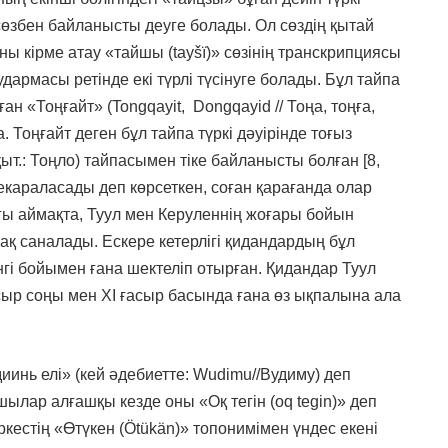
е сөзбен байланысты деуге болады. Ол сөздің қытай
оны кірме атау «тайшы (tayšï)» сөзінің транскрипциясы
 аудармасы ретінде екі түрлі түсінуге болады. Бұл тайпа
ан «Тоңғайт» (Tongqayit, Dongqayid // Тоңа, тоңға,
Тоңғайт деген бұл тайпа түркі дәуірінде тоғыз
ыт.: Тоңло) тайпасымен тіке байланысты болған [8,
шекараласады деп көрсеткен, соған қарағанда олар
ғы аймақта, Туул мен Керуленнің жоғары бойын
мақ саналады. Ескере кетерлігі қидандардың бұл
нгі бойымен ғана шектеліп отырған. Қидандар Туул
асыр соңы мен ХІ ғасыр басында ғана өз ықпалына ала
иинь елі» (кей әдебиетте: Wudimu//Вудиму) деп
ылар алғашқы кезде оны «Оқ тегін (oq tegin)» деп
тіркестің «Өтүкен (Ötükän)» топонимімен үндес екені