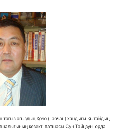
н тоғыз оғыздың Қочо (Гаочан) хандығы Қытайдың
атшалығының кезекті патшасы Сун Тайцзун орда