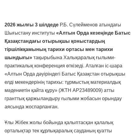
2026
жыл
ғы
3
шілдеде
Р.Б. Сүлейменов атындағы
Шығыстану институты
«
Алтын
Орда
кезеңінде
Батыс
Қазақстандағы
отырықшы
қоныстардың
тіршілік
қамының
тарихи
ортасы
мен
тарихи
шындығы
»
тақырыбына Халықаралық ғылыми-
практикалық конференция өткізеді. Аталған іс-шара
«Алтын Орда дәуіріндегі Батыс Қазақстан отырықшы
елді мекендерінің тарихы: тұрмыстық материалдық
мәдениетін қайта құру» (ЖТН AP23489009) атты
гранттық қаржыландыру ғылыми жобасын орындау
аясында жоспарланған.
Ұлы Жібек жолы бойында қалыптасқан қалалық
орталықтар тек құрлықаралық сауданың қуатты