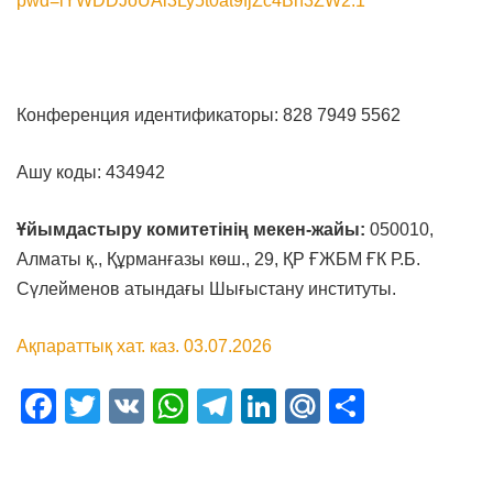
pwd=iYWDDJoUAi3Ly5t0at9fjZc4Bh3ZW2.1
Конференция идентификаторы: 828 7949 5562
Ашу коды: 434942
Ұйымдастыру комитетінің мекен-жайы:
050010,
Алматы қ., Құрманғазы көш., 29, ҚР ҒЖБМ ҒК Р.Б.
Сүлейменов атындағы Шығыстану институты.
Ақпараттық хат. каз. 03.07.2026
Facebook
Twitter
VK
WhatsApp
Telegram
LinkedIn
Mail.Ru
Отправ