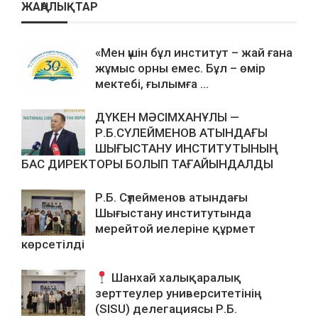
ЖАҢАЛЫҚТАР
«Мен үшін бұл институт – жай ғана
жұмыс орны емес. Бұл – өмір
мектебі, ғылымға ...
ДҮКЕН МӘСІМХАНҰЛЫ —
Р.Б.СҮЛЕЙМЕНОВ АТЫНДАҒЫ
ШЫҒЫСТАНУ ИНСТИТУТЫНЫҢ
БАС ДИРЕКТОРЫ БОЛЫП ТАҒАЙЫНДАЛДЫ
Р.Б. Сүлейменов атындағы
Шығыстану институтында
мерейтой иелеріне құрмет
көрсетілді
Шанхай халықаралық
зерттеулер университетінің
(SISU) делегациясы Р.Б.