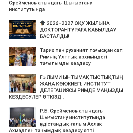
Сүлейменов атындағы Шығыстану
институтында
2026–2027 ОҚУ ЖЫЛЫНА
ДОКТОРАНТУРАҒА ҚАБЫЛДАУ
БАСТАЛДЫ!
Тарих пен руханият тоғысқан сәт:
Римнің Ұлттық архивіндегі
тағылымды кездесу
ҒЫЛЫМИ ЫНТЫМАҚТЫСТЫҚТЫҢ
ЖАҢА КӨКЖИЕГІ: ИНСТИТУТ
ДЕЛЕГАЦИЯСЫ РИМДЕ МАҢЫЗДЫ
КЕЗДЕСУЛЕР ӨТКІЗДІ.
Р.Б. Сүлейменов атындағы
Шығыстану институтында
үндістандық ғалым Ахлак
Ахмадпен танымдық кездесу өтті