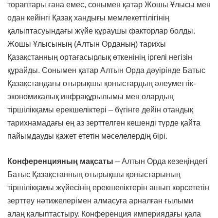
тораптары ғана емес, сонымен қатар Жошы Ұлысы мен
одан кейінгі Қазақ хандығы мемлекеттілігінің
қалыптасуындағы жүйе құраушы факторлар болды.
Жошы Ұлысының (Алтын Орданың) тарихы
Қазақстанның ортағасырлық өткенінің іргелі негізін
құрайды. Сонымен қатар Алтын Орда дәуірінде Батыс
Қазақстандағы отырықшы қоныстардың әлеуметтік-
экономикалық инфрақұрылымы мен олардың
тіршілікқамы ерекшеліктері – бүгінге дейін отандық
тарихнамадағы ең аз зерттелген кешенді түрде қайта
пайымдауды қажет ететін мәселелердің бірі.
Конференцияның мақсаты
– Алтын Орда кезеңіндегі
Батыс Қазақстанның отырықшы қоныстарының
тіршілікқамы жүйесінің ерекшеліктерін ашып көрсететін
зерттеу нәтижелерімен алмасуға арналған ғылыми
алаң қалыптастыру. Конференция империядағы қала