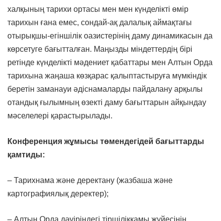
халқының тарихи ортасы мен мен күнделікті өмір
тарихын ғана емес, сондай-ақ далалық аймақтағы
отырықшы-егіншілік оазистерінің даму динамикасын да
көрсетуге бағытталған. Маңызды міндеттердің бірі
ретінде күнделікті мәдениет қабаттары мен Алтын Орда
тарихына жаңаша көзқарас қалыптастыруға мүмкіндік
беретін заманауи әдіснамаларды пайдалану арқылы
отандық ғылымның өзекті даму бағыттарын айқындау
мәселелері қарастырылады.
Конференция жұмысы төмендегідей бағыттарды
қамтиды
:
– Тарихнама және деректану (жазбаша және
картографиялық деректер);
– Алтын Орда дәуіріндегі тіршілікқамы жүйесінің