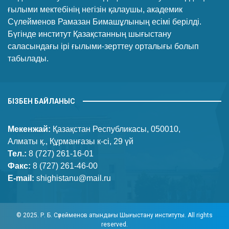
ғылыми мектебінің негізін қалаушы, академик
Сүлейменов Рамазан Бимашұлының есімі берілді.
Бүгінде институт Қазақстанның шығыстану
саласындағы ірі ғылыми-зерттеу орталығы болып
табылады.
БІЗБЕН БАЙЛАНЫС
Мекенжай:
Қазақстан Республикасы, 050010,
Алматы қ., Құрманғазы к-сі, 29 үй
Тел.:
8 (727) 261-16-01
Факс:
8 (727) 261-46-00
E-mail:
shighistanu@mail.ru
© 2025. Р. Б. Сүлейменов атындағы Шығыстану институты. All rights
reserved.