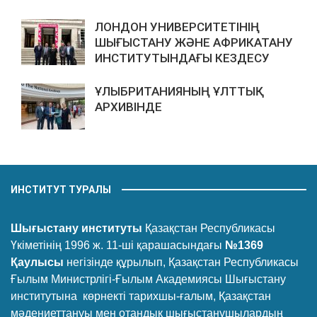
ЛОНДОН УНИВЕРСИТЕТІНІҢ
ШЫҒЫСТАНУ ЖӘНЕ АФРИКАТАНУ
ИНСТИТУТЫНДАҒЫ КЕЗДЕСУ
ҰЛЫБРИТАНИЯНЫҢ ҰЛТТЫҚ
АРХИВІНДЕ
ИНСТИТУТ ТУРАЛЫ
Шығыстану институты
Қазақстан Республикасы
Үкіметінің 1996 ж. 11-ші қарашасындағы
№1369
Қаулысы
негізінде құрылып, Қазақстан Республикасы
Ғылым Министрлігі-Ғылым Академиясы Шығыстану
институтына көрнекті тарихшы-ғалым, Қазақстан
мәдениеттануы мен отандық шығыстанушылардың