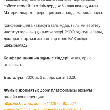
сәйкес келмейтін өтінімдерді қабылдамауға құқылы.
Материалдар конференция жинағында жарияланады.
Конференцияға қатысуға ғалымдар, ғылыми-зерттеу
институттарының қызметкерлері, ЖОО оқытушылары,
докторанттар, магистранттар және БАҚ өкілдері
шақырылады.
Конференцияның жұмыс тілдері:
қазақ, орыс,
ағылшын.
Басталуы
:
2026 ж. 3
шілде
, сағ
ат
10:00.
Жұмыс ф
орматы:
Zoom платформасы арқылы
онлайн-конференция:
https://us06web.zoom.us/j/82879495562?