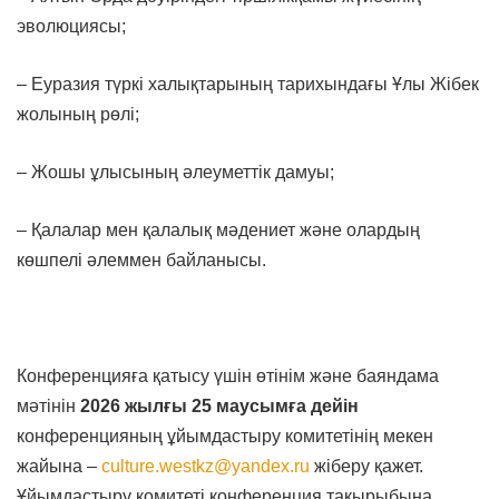
эволюциясы;
– Еуразия түркі халықтарының тарихындағы Ұлы Жібек
жолының рөлі;
– Жошы ұлысының әлеуметтік дамуы;
– Қалалар мен қалалық мәдениет және олардың
көшпелі әлеммен байланысы.
Конференцияға қатысу үшін өтінім және баяндама
мәтінін
2026 жылғы 25 маусымға
дейін
конференцияның ұйымдастыру комитетінің мекен
жайына –
culture.westkz@yandex.ru
жіберу қажет.
Ұйымдастыру комитеті конференция тақырыбына