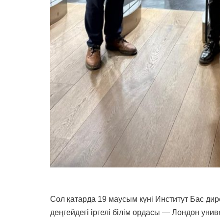
Сол қатарда 19 маусым күні Институт Бас ди
деңгейдегі іргелі білім ордасы — Лондон ун