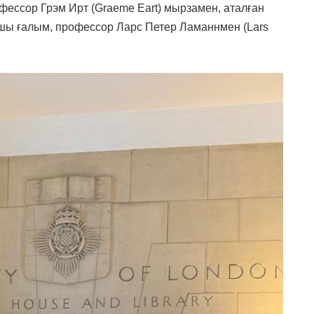
ессор Грэм Ирт (Graeme Eart) мырзамен, аталған
ушы ғалым, профессор Ларс Петер Ламаннмен (Lars