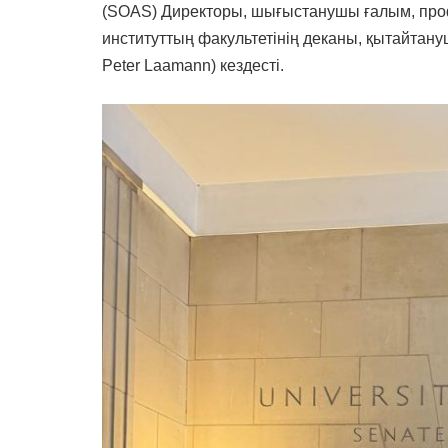
(SOAS) Директоры, шығыстанушы ғалым, проф
институттың факультетінің деканы, қытайтан
Peter Laamann) кездесті.