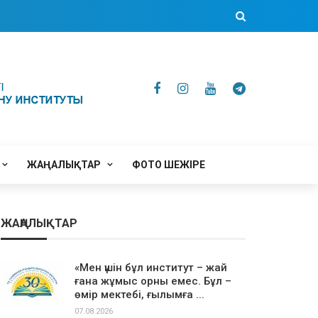
ЖАҢАЛЫҚТАР
ФОТО ШЕЖІРЕ
ЖАҢАЛЫҚТАР
«Мен үшін бұл институт – жай
ғана жұмыс орны емес. Бұл –
өмір мектебі, ғылымға ...
07.08.2026