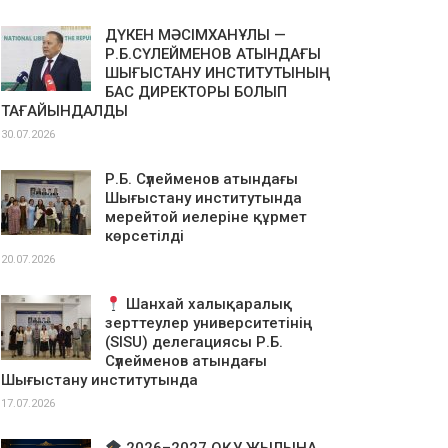
ДҮКЕН МӘСІМХАНҰЛЫ —
Р.Б.СҮЛЕЙМЕНОВ АТЫНДАҒЫ
ШЫҒЫСТАНУ ИНСТИТУТЫНЫҢ
БАС ДИРЕКТОРЫ БОЛЫП
ТАҒАЙЫНДАЛДЫ
30.07.2026
Р.Б. Сүлейменов атындағы
Шығыстану институтында
мерейтой иелеріне құрмет
көрсетілді
20.07.2026
Шанхай халықаралық
зерттеулер университетінің
(SISU) делегациясы Р.Б.
Сүлейменов атындағы
Шығыстану институтында
17.07.2026