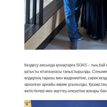
Кездесу аясында қонақтарға SOAS – тың бай 
қатысты кітапханасы таныстырылды. Соныме
елдерінің тарихы мен мәдениетіне, сирек кез
арналған арнайы көрме ұсынылды. Қазақста
жетістіктері мен зерттеу әлеуетіне жоғары бағ