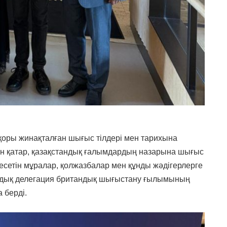
қоры жинақталған шығыс тілдері мен тарихына
н қатар, қазақстандық ғалымдардың назарына шығыс
десетін мұралар, қолжазбалар мен құнды жәдігерлерге
ндық делегация британдық шығыстану ғылымының
а берді.