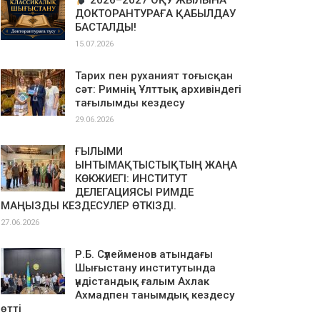
2026–2027 ОҚУ ЖЫЛЫНА
ДОКТОРАНТУРАҒА ҚАБЫЛДАУ
БАСТАЛДЫ!
15.07.2026
Тарих пен руханият тоғысқан
сәт: Римнің Ұлттық архивіндегі
тағылымды кездесу
29.06.2026
ҒЫЛЫМИ
ЫНТЫМАҚТЫСТЫҚТЫҢ ЖАҢА
КӨКЖИЕГІ: ИНСТИТУТ
ДЕЛЕГАЦИЯСЫ РИМДЕ
МАҢЫЗДЫ КЕЗДЕСУЛЕР ӨТКІЗДІ.
27.06.2026
Р.Б. Сүлейменов атындағы
Шығыстану институтында
үндістандық ғалым Ахлак
Ахмадпен танымдық кездесу
өтті