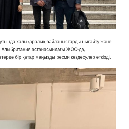
тутында халықаралық байланыстарды нығайту және
да Ұлыбритания астанасындағы ЖОО-да,
ерде бір қатар маңызды ресми кездесулер өткізді.