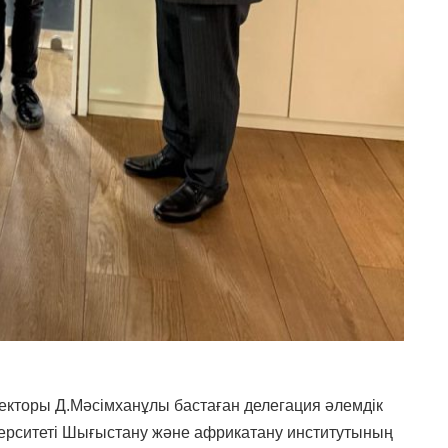
ректоры Д.Мәсімханұлы бастаған делегация әлемдік
иверситеті Шығыстану және африкатану институтының