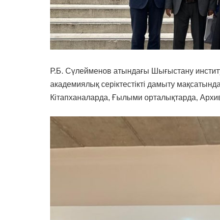
Р.Б. Сүлейменов атындағы Шығыстану инсти
академиялық серіктестікті дамыту мақсатын
Кітапханаларда, Ғылыми орталықтарда, Архивт