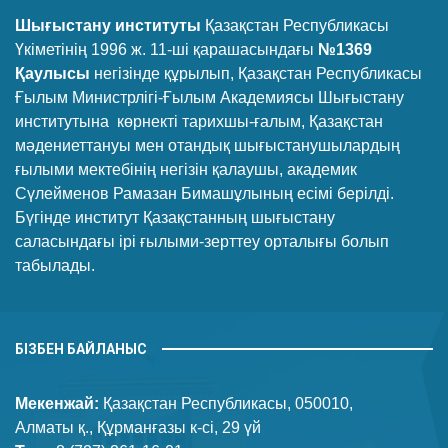
Шығыстану институты
Қазақстан Республикасы
Үкіметінің 1996 ж. 11-ші қарашасындағы
№1369
Қаулысы
негізінде құрылып, Қазақстан Республикасы
Ғылым Министрлігі-Ғылым Академиясы Шығыстану
институтына көрнекті тарихшы-ғалым, Қазақстан
мәдениеттануы мен отандық шығыстанушылардың
ғылыми мектебінің негізін қалаушы, академик
Сүлейменов Рамазан Бимашұлының есімі берілді.
Бүгінде институт Қазақстанның шығыстану
саласындағы ірі ғылыми-зерттеу орталығы болып
табылады.
БІЗБЕН БАЙЛАНЫС
Мекенжай:
Қазақстан Республикасы, 050010,
Алматы қ., Құрманғазы к-сі, 29 үй