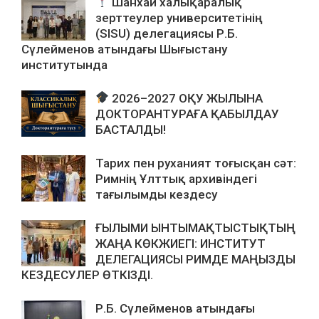
Шанхай халықаралық
зерттеулер университетінің
(SISU) делегациясы Р.Б.
Сүлейменов атындағы Шығыстану
институтында
2026–2027 ОҚУ ЖЫЛЫНА
ДОКТОРАНТУРАҒА ҚАБЫЛДАУ
БАСТАЛДЫ!
Тарих пен руханият тоғысқан сәт:
Римнің Ұлттық архивіндегі
тағылымды кездесу
ҒЫЛЫМИ ЫНТЫМАҚТЫСТЫҚТЫҢ
ЖАҢА КӨКЖИЕГІ: ИНСТИТУТ
ДЕЛЕГАЦИЯСЫ РИМДЕ МАҢЫЗДЫ
КЕЗДЕСУЛЕР ӨТКІЗДІ.
Р.Б. Сүлейменов атындағы