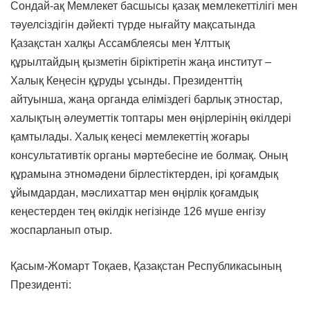
Сондай-ақ Мемлекет басшысы қазақ мемлекеттілігі мен
тәуелсіздігін дәйекті түрде нығайту мақсатында
Қазақстан халқы Ассамблеясы мен Ұлттық
құрылтайдың қызметін біріктіретін жаңа институт –
Халық Кеңесін құруды ұсынды. Президенттің
айтуынша, жаңа органда еліміздегі барлық этностар,
халықтың әлеуметтік топтары мен өңірлерінің өкілдері
қамтылады. Халық кеңесі мемлекеттің жоғары
консультативтік органы мәртебесіне ие болмақ. Оның
құрамына этномәдени бірлестіктерден, ірі қоғамдық
ұйымдардан, мәслихаттар мен өңірлік қоғамдық
кеңестерден тең өкілдік негізінде 126 мүше енгізу
жоспарланып отыр.
Қасым-Жомарт Тоқаев, Қазақстан Республикасының
Президенті: