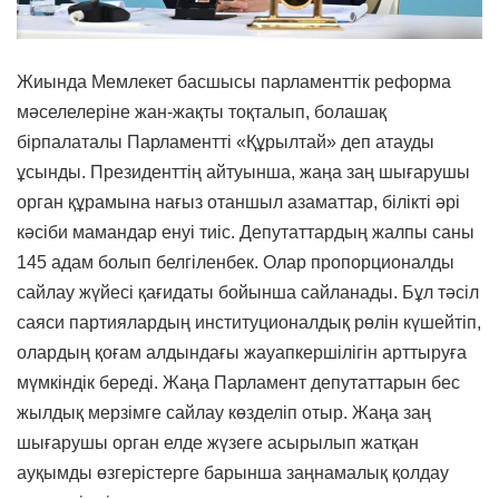
Жиында Мемлекет басшысы парламенттік реформа
мәселелеріне жан-жақты тоқталып, болашақ
бірпалаталы Парламентті «Құрылтай» деп атауды
ұсынды. Президенттің айтуынша, жаңа заң шығарушы
орган құрамына нағыз отаншыл азаматтар, білікті әрі
кәсіби мамандар енуі тиіс. Депутаттардың жалпы саны
145 адам болып белгіленбек. Олар пропорционалды
сайлау жүйесі қағидаты бойынша сайланады. Бұл тәсіл
саяси партиялардың институционалдық рөлін күшейтіп,
олардың қоғам алдындағы жауапкершілігін арттыруға
мүмкіндік береді. Жаңа Парламент депутаттарын бес
жылдық мерзімге сайлау көзделіп отыр. Жаңа заң
шығарушы орган елде жүзеге асырылып жатқан
ауқымды өзгерістерге барынша заңнамалық қолдау