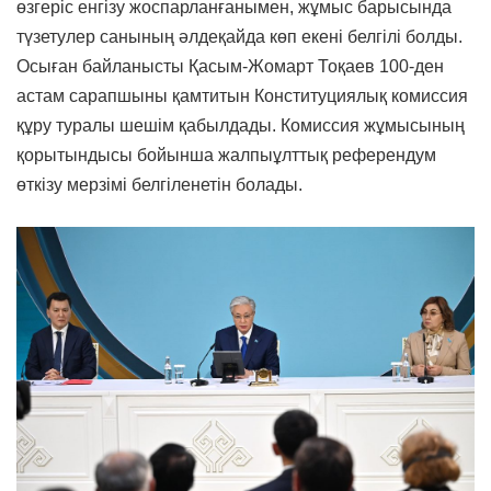
өзгеріс енгізу жоспарланғанымен, жұмыс барысында
түзетулер санының әлдеқайда көп екені белгілі болды.
Осыған байланысты Қасым-Жомарт Тоқаев 100-ден
астам сарапшыны қамтитын Конституциялық комиссия
құру туралы шешім қабылдады. Комиссия жұмысының
қорытындысы бойынша жалпыұлттық референдум
өткізу мерзімі белгіленетін болады.