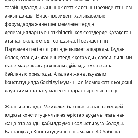
тағайындалады. Оның өкілеттік аясын Президенттің өзі
айқындайды. Вице-президент халықаралық
форумдарда және шет мемлекеттердің
делегацияларымен өткізілетін келіссөздерде Қазақстан
атынан өкілдік етеді, сондай-ақ Президенттің
Парламенттегі өкілі ретінде қызмет атқарады. Бұдан
бөлек, отандық және шетелдік қоғамдық-саяси, ғылыми
және мәдени-ағартушылық ұйымдармен өзара
байланыс орнатады. Аталған жаңа лауазым
Конституцияда бекітілуі мүмкін, ал Мемлекеттік кеңесші
лауазымын тарату мәселесі қарастырылып отыр.
Жалпы алғанда, Мемлекет басшысы атап өткендей,
алдағы конституциялық өзгерістер ауқымы жағынан
жаңа ата заңды қабылдаумен салыстыруға болады.
Бастапқыда Конституцияның шамамен 40 бабына