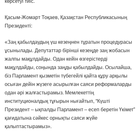
көрсетуі тиіс.
Қасым-Жомарт Тоқаев, Қазақстан Республикасының
Президенті:
«Заң қабылдаудың үш кезеңнен тұратын процедурасы
ұсынылады. Депутаттар бірінші кезеңде заң жобасын
жалпы мақұлдайды. Одан кейін өзгерістерді
мақұлдайды, соңында заңды қабылдайды. Осылайша,
біз Парламент қызметін түбегейлі қайта құру арқылы
осыған дейін жүзеге асырылған саяси реформаларды
одан әрі жалғастырамыз. Мемлекеттің
институционалдық тұғырын нығайтып, “Күшті
Президент – ықпалды Парламент – есеп беретін Үкімет”
қағидатына сәйкес орнықты саяси жүйе
қалыптастырамыз».