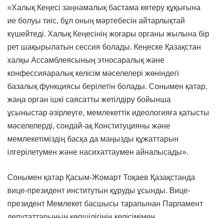
«Халық Кеңесі заңнамалық бастама көтеру құқығына
ие болуы тиіс, бұл оның мәртебесін айтарлықтай
күшейтеді. Халық Кеңесінің жоғары органы жылына бір
рет шақырылатын сессия болады. Кеңеске Қазақстан
халқы Ассамблеясының этносаралық және
конфессияаралық келісім мәселелері жөніндегі
базалық функциясы берілетін болады. Сонымен қатар,
жаңа орган ішкі саясатты жетілдіру бойынша
ұсыныстар әзірлеуге, мемлекеттік идеологияға қатысты
мәселелерді, сондай-ақ Конституцияны және
мемлекетіміздің басқа да маңызды құжаттарын
ілгерілетумен және насихаттаумен айналысады».
Сонымен қатар Қасым-Жомарт Тоқаев Қазақстанда
вице-президент институтын құруды ұсынды. Вице-
президент Мемлекет басшысы тарапынан Парламент
депутаттарының көпшілігінің келісімімен