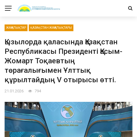
ЖАҢАЛЫҚТАР
ҚАЗАҚСТАН ЖАҢАЛЫҚТАРЫ
Қызылорда қаласында Қазақстан
Республикасы Президенті Қасым-
Жомарт Тоқаевтың
төрағалығымен Ұлттық
құрылтайдың V отырысы өтті.
21.01.2026
794