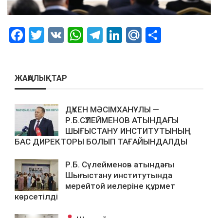
Facebook
Twitter
VK
WhatsApp
Telegram
LinkedIn
Mail.Ru
Отправ
ЖАҢАЛЫҚТАР
ДҮКЕН МӘСІМХАНҰЛЫ —
Р.Б.СҮЛЕЙМЕНОВ АТЫНДАҒЫ
ШЫҒЫСТАНУ ИНСТИТУТЫНЫҢ
БАС ДИРЕКТОРЫ БОЛЫП ТАҒАЙЫНДАЛДЫ
Р.Б. Сүлейменов атындағы
Шығыстану институтында
мерейтой иелеріне құрмет
көрсетілді