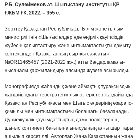
Р.Б. Сүлейменов ат. Шығыстану институты ҚР
ҒЖБМ ҒК, 2022. – 355 c.
Зерттеу Қазақстан Республикасы Білім және ғылым
министрлігінің «Шығыс елдерінде өңірлік қауіпсіздік
жүйесін қалыптастыру және ынтымақтастықты дамыту
контексіндегі Қазақстанның сыртқы саясаты»
№ОR11465457 (2021-2022 жж.) атты бағдарламалы-
нысаналы қаржыландыру аясында жүзеге асырылды.
Монографияда жаһандық және аймақтық тұрақсыздық
жағдайындағы геостратегиялық өзгерістер жағдайында
Қазақстан Республикасы мен Шығыс елдерінің өзара іс-
қимылы мен ынтымақтастығы болашағы бағаланады.
Дүниежүзілік қауымдастықтың даму полюстерінің
шығыс континент бағытына ығысуының алғы шарттары
ашылып көрсетілді. Авторлар Жаңа Қазақстанның жаңа