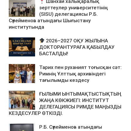
Шанхай халықаралық
зерттеулер университетінің
(SISU) делегациясы Р.Б.
Сүлейменов атындағы Шығыстану
институтында
2026–2027 ОҚУ ЖЫЛЫНА
ДОКТОРАНТУРАҒА ҚАБЫЛДАУ
БАСТАЛДЫ!
Тарих пен руханият тоғысқан сәт:
Римнің Ұлттық архивіндегі
тағылымды кездесу
ҒЫЛЫМИ ЫНТЫМАҚТЫСТЫҚТЫҢ
ЖАҢА КӨКЖИЕГІ: ИНСТИТУТ
ДЕЛЕГАЦИЯСЫ РИМДЕ МАҢЫЗДЫ
КЕЗДЕСУЛЕР ӨТКІЗДІ.
Р.Б. Сүлейменов атындағы