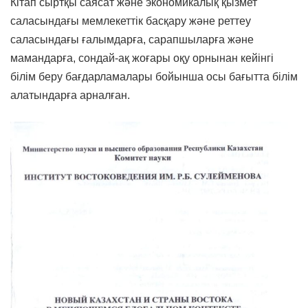
Кітап сыртқы саясат және экономикалық қызмет
саласындағы мемлекеттік басқару және реттеу
саласындағы ғалымдарға, сарапшыларға және
мамандарға, сондай-ақ жоғары оқу орнынан кейінгі
білім беру бағдарламалары бойынша осы бағытта білім
алатындарға арналған.