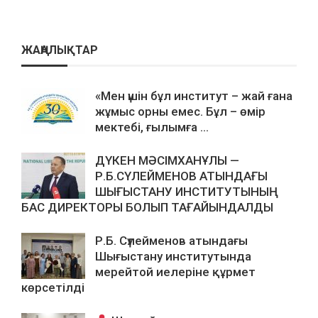
ЖАҢАЛЫҚТАР
«Мен үшін бұл институт – жай ғана
жұмыс орны емес. Бұл – өмір
мектебі, ғылымға ...
ДҮКЕН МӘСІМХАНҰЛЫ —
Р.Б.СҮЛЕЙМЕНОВ АТЫНДАҒЫ
ШЫҒЫСТАНУ ИНСТИТУТЫНЫҢ
БАС ДИРЕКТОРЫ БОЛЫП ТАҒАЙЫНДАЛДЫ
Р.Б. Сүлейменов атындағы
Шығыстану институтында
мерейтой иелеріне құрмет
көрсетілді