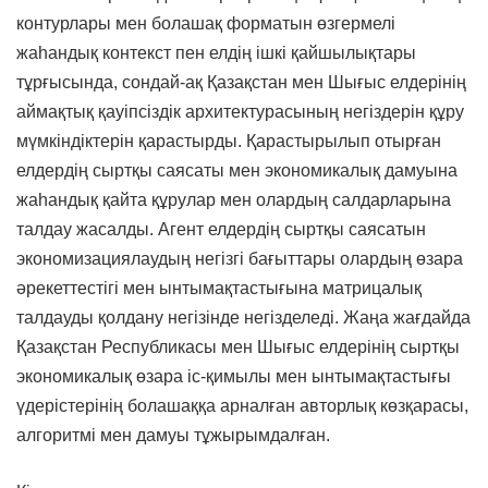
контурлары мен болашақ форматын өзгермелі
жаһандық контекст пен елдің ішкі қайшылықтары
тұрғысында, сондай-ақ Қазақстан мен Шығыс елдерінің
аймақтық қауіпсіздік архитектурасының негіздерін құру
мүмкіндіктерін қарастырды. Қарастырылып отырған
елдердің сыртқы саясаты мен экономикалық дамуына
жаһандық қайта құрулар мен олардың салдарларына
талдау жасалды. Агент елдердің сыртқы саясатын
экономизациялаудың негізгі бағыттары олардың өзара
әрекеттестігі мен ынтымақтастығына матрицалық
талдауды қолдану негізінде негізделеді. Жаңа жағдайда
Қазақстан Республикасы мен Шығыс елдерінің сыртқы
экономикалық өзара іс-қимылы мен ынтымақтастығы
үдерістерінің болашаққа арналған авторлық көзқарасы,
алгоритмі мен дамуы тұжырымдалған.