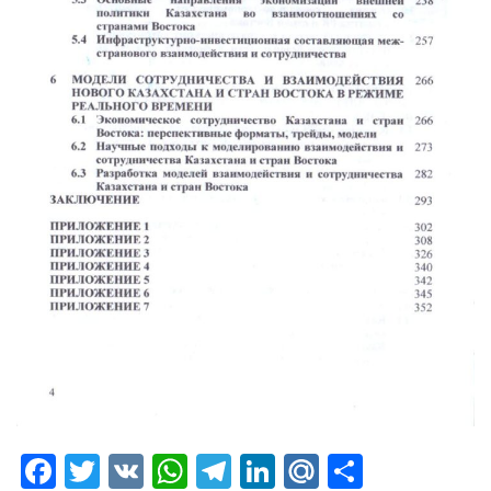
Facebook
Twitter
VK
WhatsApp
Telegram
LinkedIn
Mail.Ru
Отправ