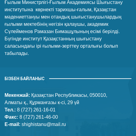
Ғылым Министрлігі-Ғылым Академиясы Шығыстану
институтына көрнекті тарихшы-ғалым, Қазақстан
мәдениеттануы мен отандық шығыстанушылардың
ғылыми мектебінің негізін қалаушы, академик
Сүлейменов Рамазан Бимашұлының есімі берілді.
Бүгінде институт Қазақстанның шығыстану
саласындағы ірі ғылыми-зерттеу орталығы болып
табылады.
БІЗБЕН БАЙЛАНЫС
Мекенжай:
Қазақстан Республикасы, 050010,
Алматы қ., Құрманғазы к-сі, 29 үй
Тел.:
8 (727) 261-16-01
Факс:
8 (727) 261-46-00
E-mail:
shighistanu@mail.ru