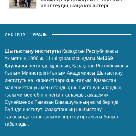
зерттеудің жаңа көжіктері
ИНСТИТУТ ТУРАЛЫ
Шығыстану институты
Қазақстан Республикасы
Үкіметінің 1996 ж. 11-ші қарашасындағы
№1369
Қаулысы
негізінде құрылып, Қазақстан Республикасы
Ғылым Министрлігі-Ғылым Академиясы Шығыстану
институтына көрнекті тарихшы-ғалым, Қазақстан
мәдениеттануы мен отандық шығыстанушылардың
ғылыми мектебінің негізін қалаушы, академик
Сүлейменов Рамазан Бимашұлының есімі берілді.
Бүгінде институт Қазақстанның шығыстану
саласындағы ірі ғылыми-зерттеу орталығы болып
табылады.