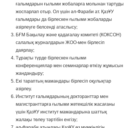
ғалымдарын ғылыми жобаларға молынан тартуды
жоспарлап отыр. Ол үшін әл-Фараби ат. ҚазҰУ
ғалымдары да бірлескен ғылыми жобаларды
әзірлеуге белсенді атаслысу;
БҒМ Бақылау және қадағалау комитеті (КОКСОН)
салалық журналдарын ЖОО-мен бірлесіп
даярлау;
Тұрақты түрде бірлескен ғылыми
конференциялар мен семинарлар өткізу жұмысын
жандандыру;
Екі тараптың мамандары бірлесіп оқулықтар
әзірлеу.
Институт ғалымдарының докторанттар мен
магистранттарға ғылыми жетекшілік жасағаны
үшін ҚазҰУ институт мамандарына шаттық
жалақы төлеу тәртібін енгізу;
әл-Фараби атындағы ҚазҰУ өз мүмкіндігін