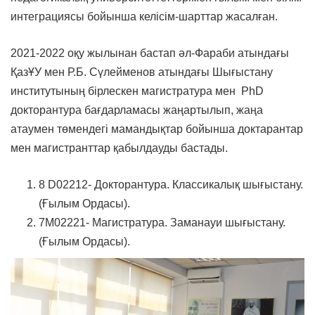
интеграциясы бойынша келісім-шарттар жасалған.
2021-2022 оқу жылынан бастап әл-Фараби атындағы
ҚазҰУ мен Р.Б. Сүлейменов атындағы Шығыстану
институтының бірлескен магистратура мен PhD
докторантура бағдарламасы жаңартылып, жаңа
атаумен төмендегі мамандықтар бойынша доктарантар
мен магистранттар қабылдауды бастады.
8 D02212- Докторантура. Классикалық шығыстану.
(Ғылым Ордасы).
7М02221- Магистратура. Заманауи шығыстану.
(Ғылым Ордасы).