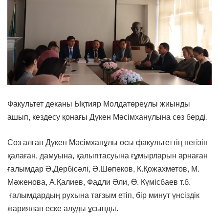
Факультет деканы Ықтияр Молдатөреұлы жиынды
ашып, кездесу қонағы Дүкен Мәсімханұлына сөз берді.
Сөз алған Дүкен Мәсімханұлы осы факультеттің негізін
қалаған, дамуына, қалыптасуына ғұмырларын арнаған
ғалымдар Ә.Дербісәлі, Ә.Шөпеков, К.Қожахметов, М.
Мәженова, А.Қалиев, Фадли Әли, Ө. Күмісбаев т.б.
ғалымдардың рухына тағзым етіп, бір минут үнсіздік
жариялап еске алуды ұсынды.