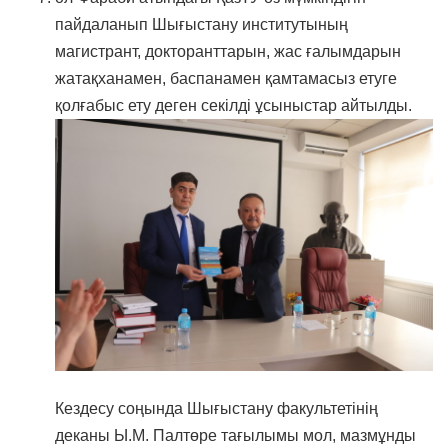
пайдаланып Шығыстану институтының
магистрант, докторанттарын, жас ғалымдарын
жатақханамен, баспанамен қамтамасыз етуге
қолғабыс ету деген секілді ұсыныстар айтылды.
Кездесу соңында Шығыстану факультетінің
деканы Ы.М. Палтөре тағылымы мол, мазмұнды