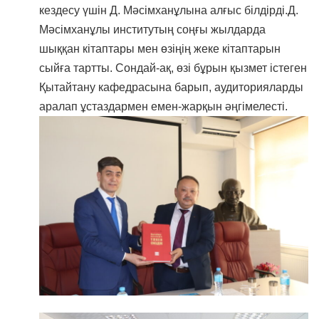
кездесу үшін Д. Мәсімханұлына алғыс білдірді.Д.
Мәсімханұлы институтың соңғы жылдарда
шыққан кітаптары мен өзіңің жеке кітаптарын
сыйға тартты. Сондай-ақ, өзі бұрын қызмет істеген
Қытайтану кафедрасына барып, аудиторияларды
аралап ұстаздармен емен-жарқын әңгімелесті.