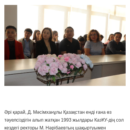
Әрі қарай, Д. Мәсімханұлы Қазақстан енді ғана өз
тәуелсіздігін алып жатқан 1993 жылдары КазҰУ-дің сол
кездегі ректоры М. Нәрібаевтың шақыртуымен