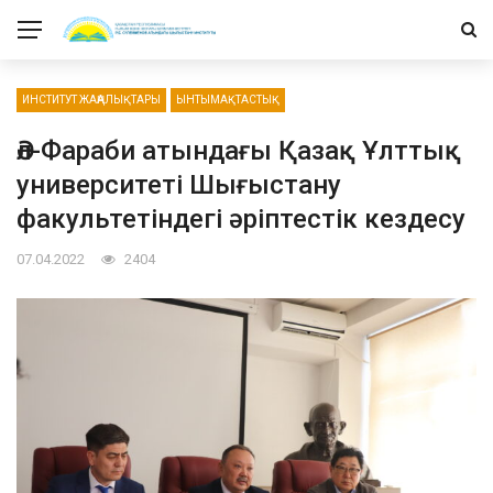
ИНСТИТУТ ЖАҢАЛЫҚТАРЫ
ЫНТЫМАҚТАСТЫҚ
Әл-Фараби атындағы Қазақ Ұлттық
университеті Шығыстану
факультетіндегі әріптестік кездесу
07.04.2022
2404