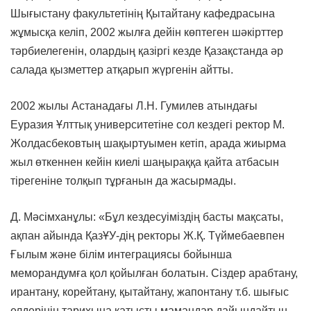
Шығыстану факультетінің Қытайтану кафедрасына
жұмысқа келіп, 2002 жылға дейін көптеген шәкірттер
тәрбиелегенін, олардың қазіргі кезде Қазақстанда әр
салада қызметтер атқарып жүргенін айтты.
2002 жылы Астанадағы Л.Н. Гумилев атындағы
Еуразия Ұлттық университетіне сол кездегі ректор М.
Жолдасбековтың шақыртуымен кетіп, арада жиырма
жыл өткеннен кейін киелі шаңыраққа қайта атбасын
тірегеніне толқып тұрғанын да жасырмады.
Д. Мәсімханұлы: «Бұл кездесуіміздің басты мақсаты,
ақпан айында ҚазҰУ-дің ректоры Ж.Қ. Түймебаевпен
Ғылым және білім интеграциясы бойынша
меморандумға қол қойылған болатын. Сіздер арабтану,
ирантану, корейтану, қытайтану, жапонтану т.б. шығыс
елдерінің тарихына қатысты мамандар дайындайтын