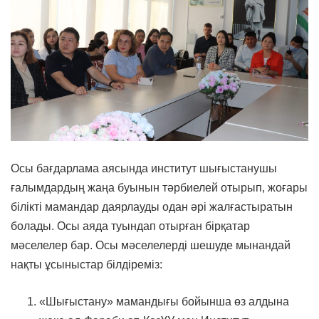
Осы бағдарлама аясында институт шығыстанушы
ғалымдардың жаңа буынын тәрбиелей отырып, жоғары
білікті мамандар даярлауды одан әрі жалғастыратын
болады. Осы аяда туындап отырған бірқатар
мәселелер бар. Осы мәселелерді шешуде мынандай
нақты ұсыныстар білдіреміз:
«Шығыстану» мамандығы бойынша өз алдына