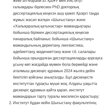
жеке әл-Фараби ат. ҚазҰУ мен Институт
ғалымдары бірлескен PhD докторлық
диссертациялық кеңесін ашу қажет. Қазіргі таңда
жұмыс жасап жатқан «Шығыстану» және
«Халықаралық қатынастар» мамандықтары
бойынша біріккен диссертациялық кеңеске
пәнаралық байланыс бойынша «Шығыстану»
мамандығының деректану, лингвистика,
әдебиеттану, мәдениеттану және т.б. салалары
бойынша орындалған диссертацияларды қорғауға
ұсыну көп жағдайда мүмкін бола бермейді және
аталмыш дискеңес құрамын 2024 жылға дейін
бекітіліп қойғаны анықталды. Бұл дискеңесте
институттан тұрақты мүше жоқ. Алдағы уақытта
дискеңес құрамын қайта қарап, институт
мамандарын тарту туралы мәселесін қарастыру;
Институт бұдан кейін Шығыстану факультетінің