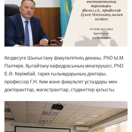
Кездесуге Шығыстану факультетінің деканы, PhD Ы.М.
Палтөре, Қытайтану кафедрасының меңгерушісі, PhD
Е.Ә. Керімбай, тарих ғылымдарының докторы,
профессор Г.Н. Ким және факультет ұстаздары мен
докторанттар, магистранттар, студенттер қатысты.