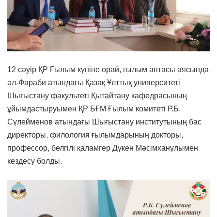
12 сәуір ҚР Ғылым күніне орай, ғылым аптасы аясында
әл-Фараби атындағы Қазақ Ұлттық университеті
Шығыстану факультеті Қытайтану кафедрасының
ұйымдастыруымен ҚР БҒМ Ғылым комитеті Р.Б.
Сүлейменов атындағы Шығыстану институтының бас
директоры, филология ғылымдарының докторы,
профессор, белгілі қаламгер Дүкен Мәсімханұлымен
кездесу болды.