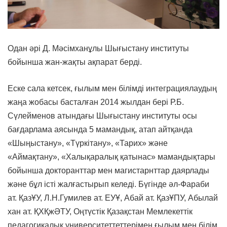
Одан әрі Д. Мәсімханұлы Шығыстану институты
бойынша жан-жақты ақпарат берді.
Еске сала кетсек, ғылым мен білімді интеграциялаудың
жаңа жобасы басталған 2014 жылдан бері Р.Б.
Сүлейменов атындағы Шығыстану институты осы
бағдарлама аясында 5 мамандық, атап айтқанда
«Шыңыстану», «Түркітану», «Тарих» және
«Аймақтану», «Халықаралық қатынас» мамандықтары
бойынша докторанттар мен магистарнттар даярлады
және бұл істі жалғастырып келеді. Бүгінде әл-Фараби
ат. ҚазҰУ, Л.Н.Гумилев ат. ЕУҰ, Абай ат. ҚазҰПУ, Абылай
хан ат. ҚХҚжӘТУ, Оңтүстік Қазақстан Мемлекеттік
педагогикалық университеттеттерімен ғылым мен білім