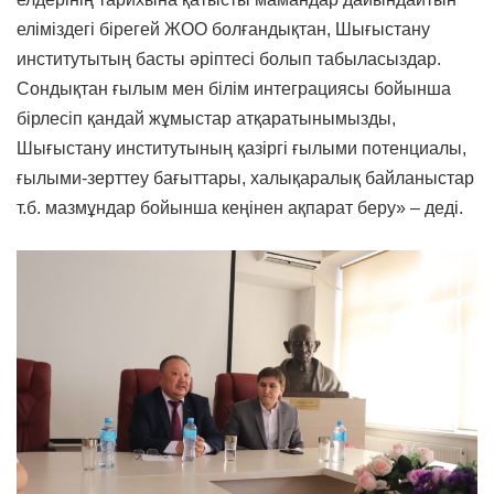
еліміздегі бірегей ЖОО болғандықтан, Шығыстану
институтытың басты әріптесі болып табыласыздар.
Сондықтан ғылым мен білім интеграциясы бойынша
бірлесіп қандай жұмыстар атқаратынымызды,
Шығыстану институтының қазіргі ғылыми потенциалы,
ғылыми-зерттеу бағыттары, халықаралық байланыстар
т.б. мазмұндар бойынша кеңінен ақпарат беру» – деді.