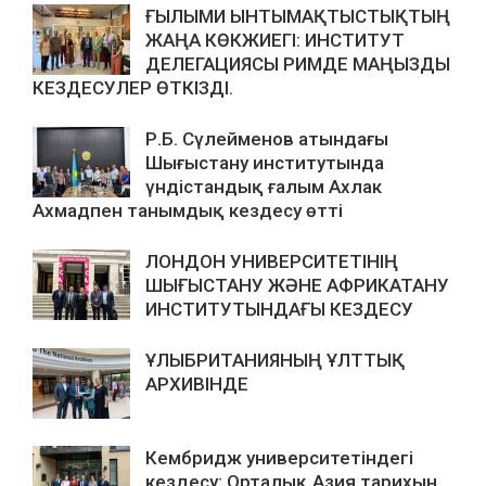
ҒЫЛЫМИ ЫНТЫМАҚТЫСТЫҚТЫҢ
ЖАҢА КӨКЖИЕГІ: ИНСТИТУТ
ДЕЛЕГАЦИЯСЫ РИМДЕ МАҢЫЗДЫ
КЕЗДЕСУЛЕР ӨТКІЗДІ.
Р.Б. Сүлейменов атындағы
Шығыстану институтында
үндістандық ғалым Ахлак
Ахмадпен танымдық кездесу өтті
ЛОНДОН УНИВЕРСИТЕТІНІҢ
ШЫҒЫСТАНУ ЖӘНЕ АФРИКАТАНУ
ИНСТИТУТЫНДАҒЫ КЕЗДЕСУ
ҰЛЫБРИТАНИЯНЫҢ ҰЛТТЫҚ
АРХИВІНДЕ
Кембридж университетіндегі
кездесу: Орталық Азия тарихын