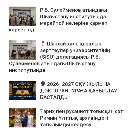
Р.Б. Сүлейменов атындағы
Шығыстану институтында
мерейтой иелеріне құрмет
көрсетілді
Шанхай халықаралық
зерттеулер университетінің
(SISU) делегациясы Р.Б.
Сүлейменов атындағы Шығыстану
институтында
2026–2027 ОҚУ ЖЫЛЫНА
ДОКТОРАНТУРАҒА ҚАБЫЛДАУ
БАСТАЛДЫ!
Тарих пен руханият тоғысқан сәт:
Римнің Ұлттық архивіндегі
тағылымды кездесу