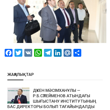
Facebook
Twitter
VK
WhatsApp
Telegram
LinkedIn
Mail.Ru
Отправ
ЖАҢАЛЫҚТАР
ДҮКЕН МӘСІМХАНҰЛЫ —
Р.Б.СҮЛЕЙМЕНОВ АТЫНДАҒЫ
ШЫҒЫСТАНУ ИНСТИТУТЫНЫҢ
БАС ДИРЕКТОРЫ БОЛЫП ТАҒАЙЫНДАЛДЫ