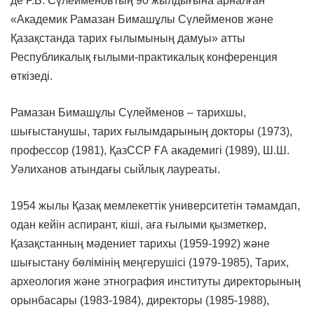
де Р.Б. Сүлейменовтың 90 жылдығына арналған
«Академик Рамазан Бимашұлы Сүлейменов және
Қазақстанда тарих ғылымының дамуы» атты
Республикалық ғылыми-практикалық конференция
өткізеді.
Рамазан Бимашұлы Сүлейменов – тарихшы,
шығыстанушы, тарих ғылымдарының докторы (1973),
профессор (1981), ҚазССР ҒА академигі (1989), Ш.Ш.
Уәлиханов атындағы сыйлық лауреаты.
1954 жылы Қазақ мемлекеттік университетін тәмамдап,
одан кейін аспирант, кіші, аға ғылыми қызметкер,
Қазақстанның мәдениет тарихы (1959-1992) және
шығыстану бөлімінің меңгерушісі (1979-1985), Тарих,
археология және этнография институты директорының
орынбасары (1983-1984), директоры (1985-1988),