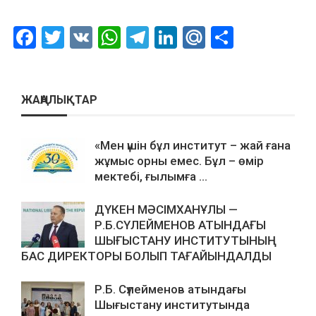
Facebook
Twitter
VK
WhatsApp
Telegram
LinkedIn
Mail.Ru
Отправ
ЖАҢАЛЫҚТАР
«Мен үшін бұл институт – жай ғана
жұмыс орны емес. Бұл – өмір
мектебі, ғылымға ...
ДҮКЕН МӘСІМХАНҰЛЫ —
Р.Б.СҮЛЕЙМЕНОВ АТЫНДАҒЫ
ШЫҒЫСТАНУ ИНСТИТУТЫНЫҢ
БАС ДИРЕКТОРЫ БОЛЫП ТАҒАЙЫНДАЛДЫ
Р.Б. Сүлейменов атындағы
Шығыстану институтында