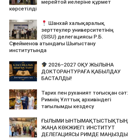
мерейтой иелеріне құрмет
көрсетілді
Шанхай халықаралық
зерттеулер университетінің
(SISU) делегациясы Р.Б.
Сүлейменов атындағы Шығыстану
институтында
2026–2027 ОҚУ ЖЫЛЫНА
ДОКТОРАНТУРАҒА ҚАБЫЛДАУ
БАСТАЛДЫ!
Тарих пен руханият тоғысқан сәт:
Римнің Ұлттық архивіндегі
тағылымды кездесу
ҒЫЛЫМИ ЫНТЫМАҚТЫСТЫҚТЫҢ
ЖАҢА КӨКЖИЕГІ: ИНСТИТУТ
ДЕЛЕГАЦИЯСЫ РИМДЕ МАҢЫЗДЫ