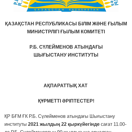
ҚАЗАҚСТАН
РЕСПУБЛИКАСЫ
Б
ІЛІМ ЖӘНЕ
Ғ
ЫЛЫМ
М
ИНИСТРЛІГІ
Ғ
ЫЛЫМ
К
ОМИТЕТІ
Р.Б. СҮЛЕЙМЕНОВ АТЫНДАҒЫ
ШЫҒЫСТАНУ
ИНСТИТУТЫ
АҚПАРАТТЫҚ
ХАТ
ҚҰРМЕТТІ
ӘРІПТЕСТЕР!
ҚР БҒМ ҒК Р.Б. Сүлейменов атындағы Шығыстану
институты
2021 жылдың 22 қыркүйегінде
сағат 11.00-