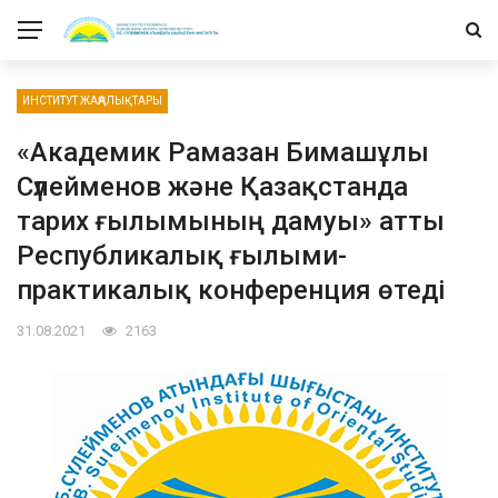
ИНСТИТУТ ЖАҢАЛЫҚТАРЫ
«Академик Рамазан Бимашұлы
Сүлейменов және Қазақстанда
тарих ғылымының дамуы» атты
Республикалық ғылыми-
практикалық конференция өтеді
31.08.2021
2163