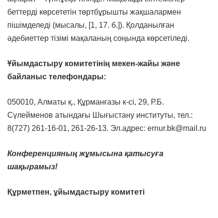
беттерді көрсететін төртбұрышты жақшалармен
пішімделеді (мысалы, [1, 17. б.]). Қолданылған
әдебиеттер тізімі мақаланың соңында көрсетіледі.
Ұйымдастыру комитетінің мекен-жайы және
байланыс телефондары:
050010, Алматы қ., Құрманғазы к-сі, 29, Р.Б.
Сүлейменов атындағы Шығыстану институты, тел.:
8(727) 261-16-01, 261-26-13. Эл.адрес: ernur.bk@mail.ru
Конференцияның жұмысына қатысуға
шақырамыз!
Құрметпен, ұйымдастыру комитеті