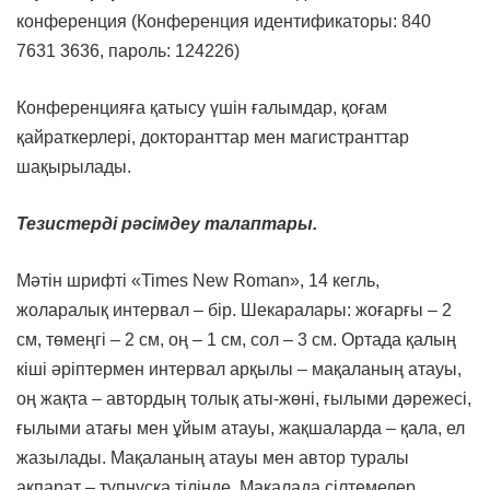
конференция (Конференция идентификаторы: 840
7631 3636, пароль: 124226)
Конференцияға қатысу үшін ғалымдар, қоғам
қайраткерлері, докторанттар мен магистранттар
шақырылады.
Тезистерді рәсімдеу талаптары.
Мәтін шрифті «Times New Roman», 14 кегль,
жоларалық интервал – бір. Шекаралары: жоғарғы – 2
см, төмеңгі – 2 см, оң – 1 см, сол – 3 см. Ортада қалың
кіші әріптермен интервал арқылы – мақаланың атауы,
оң жақта – автордың толық аты-жөні, ғылыми дәрежесі,
ғылыми атағы мен ұйым атауы, жақшаларда – қала, ел
жазылады. Мақаланың атауы мен автор туралы
ақпарат – түпнұсқа тілінде. Мақалада сілтемелер