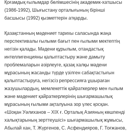
Қоғамдық ғылымдар бөлімшесінің академик-хатшысы
(1986-1992), Шығыстану орталығының бірінші
басшысы (1992) қызметтерін атқарды.
Қазақстанның мәдениет тарихы саласында жаңа
перспективалы ғылыми бағыт пен ғылыми мектептің
негізін қалады. Мәдени құрылым, отандастық
интеллигенцияны қалыптастыру және дамыту
проблемаларын әзірлеуге, қазақ халқы мәдени
мұрасының жасанды түрде үзілген сабақтастығын
қалыптастыруға, негізсіз репрессияға ұшыраған
жазушылардың, мемлекеттік қайраткерлер мен ғылым
және мәдениет қайраткерлерінің шығармашылық
мұрасының ғылыми ақталуына зор үлес қосқан.
«Шоқан Уәлиханов – ХІХ ғ. Орталық Азияның көшпенді
халықтарының зерттеушісі» шығармашылық жұмысы,
Абылай хан, Т. Жүргенов, С. Асфендияров, Г. Тоғжанов,