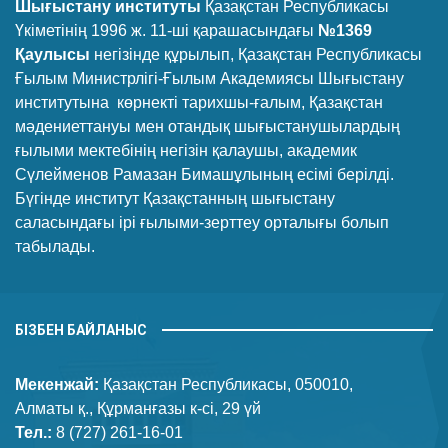
Шығыстану институты
Қазақстан Республикасы
Үкіметінің 1996 ж. 11-ші қарашасындағы
№1369
Қаулысы
негізінде құрылып, Қазақстан Республикасы
Ғылым Министрлігі-Ғылым Академиясы Шығыстану
институтына көрнекті тарихшы-ғалым, Қазақстан
мәдениеттануы мен отандық шығыстанушылардың
ғылыми мектебінің негізін қалаушы, академик
Сүлейменов Рамазан Бимашұлының есімі берілді.
Бүгінде институт Қазақстанның шығыстану
саласындағы ірі ғылыми-зерттеу орталығы болып
табылады.
БІЗБЕН БАЙЛАНЫС
Мекенжай:
Қазақстан Республикасы, 050010,
Алматы қ., Құрманғазы к-сі, 29 үй
Тел.:
8 (727) 261-16-01