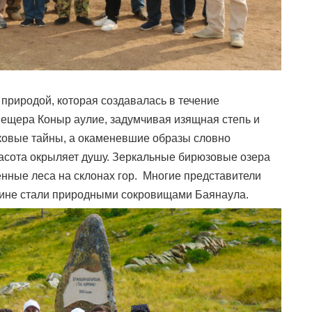
 природой, которая создавалась в течение
 пещера Коныр аулие, задумчивая изящная степь и
ековые тайны, а окаменевшие образы словно
красота окрыляет душу. Зеркальные бирюзовые озера
венные леса на склонах гор. Многие представители
тине стали природными сокровищами Баянаула.