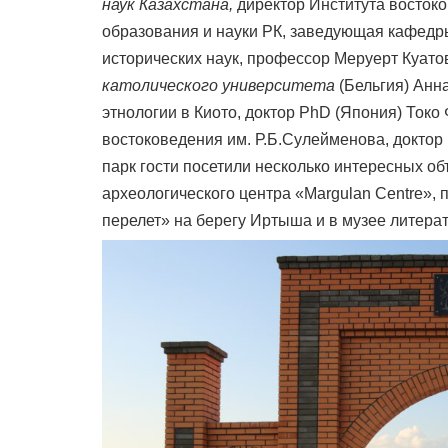
наук Казахстана,
директор Института восток
образования и науки РК, заведующая кафедр
исторических наук, профессор Меруерт Куа
католического университета
(Бельгия) Анн
этнологии в Киото, доктор PhD (Япония) Ток
востоковедения им. Р.Б.Сулейменова, докт
парк гости посетили несколько интересных об
археологического центра «Margulan Centre»,
перелет» на берегу Иртыша и в музее литера