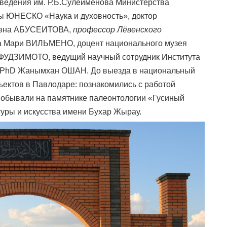
оведения им. Р.Б.Сулейменова Министерства
ы ЮНЕСКО «Наука и духовность», доктор
товна АБУСЕИТОВА,
профессор Лёвенского
а Мари ВИЛЬМЕНО, доцент национального музея
о ФУДЗИМОТО, ведущий научный сотрудник Института
ор PhD Жанымхан ОШАН. До выезда в национальный
ъектов в Павлодаре: познакомились с работой
 побывали на памятнике палеонтологии «Гусиный
туры и искусства имени Бухар Жырау.