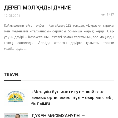
ДЕРЕГІ МОЛ ҚҰНДЫ ДҮНИЕ
3437
12.05.2021
К.Ақышевтің әйгілі еңбегі Қытайдың 112 томдық «Еуразия тарихы
мен мәдениеті кітапханасы» сериясы бойынша жарық көрді Сақ-
усунь дәуірі – Қазақстанның ежелгі заман тарихының аса маңызды
кезеңі саналады. Алайда аталған дәуірге қатысты тарихи
жазбаларда ...
TRAVEL
«Мен үшін бұл институт – жай ғана
жұмыс орны емес. Бұл – өмір мектебі,
ғылымға ...
ДҮКЕН МӘСІМХАНҰЛЫ —