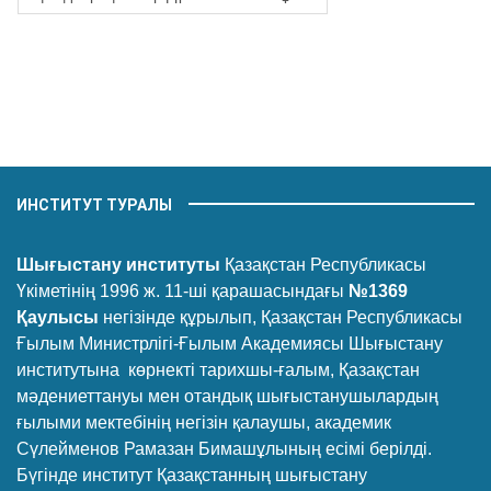
ИНСТИТУТ ТУРАЛЫ
Шығыстану институты
Қазақстан Республикасы
Үкіметінің 1996 ж. 11-ші қарашасындағы
№1369
Қаулысы
негізінде құрылып, Қазақстан Республикасы
Ғылым Министрлігі-Ғылым Академиясы Шығыстану
институтына көрнекті тарихшы-ғалым, Қазақстан
мәдениеттануы мен отандық шығыстанушылардың
ғылыми мектебінің негізін қалаушы, академик
Сүлейменов Рамазан Бимашұлының есімі берілді.
Бүгінде институт Қазақстанның шығыстану