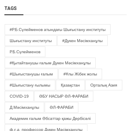
TAGS
#Р.Б.Сүлейменов атындағы Шығыстану институты
Шығыстану институты
#Дүкен Мәсімханұлы
Р.Б.Сүлейменов
#Қытайтанушы ғалым Дүкен Мәсімханұлы
#Шығыстанушы ғалым
#Ұлы Жібек жолы
#Шығыстану ғылымы
Қазақстан
Орталық Азия
COVID-19
ӘБУ НАСЫР ӘЛ-ФАРАБИ
Д.Мәсімханұлы
ӘЛ-ФАРАБИ
Академик ғалым Әбсаттар қажы Дербісәлі
ф.ғ.д. профессор Дүкен Мәсімханұлы