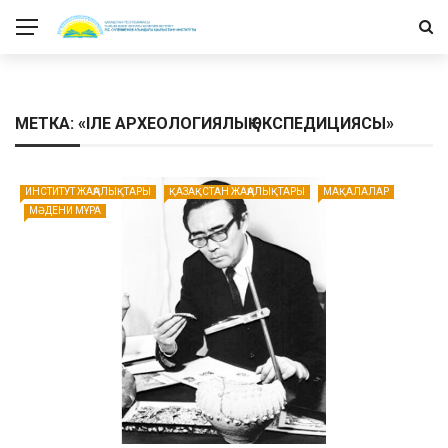
МЕТКА: «ІЛЕ АРХЕОЛОГИЯЛЫҚ ЭКСПЕДИЦИЯСЫ»
ИНСТИТУТ ЖАҢАЛЫҚТАРЫ
ҚАЗАҚСТАН ЖАҢАЛЫҚТАРЫ
МАҚАЛАЛАР
МӘДЕНИ МҰРА