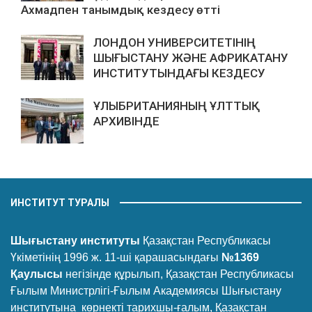
Ахмадпен танымдық кездесу өтті
ЛОНДОН УНИВЕРСИТЕТІНІҢ
ШЫҒЫСТАНУ ЖӘНЕ АФРИКАТАНУ
ИНСТИТУТЫНДАҒЫ КЕЗДЕСУ
ҰЛЫБРИТАНИЯНЫҢ ҰЛТТЫҚ
АРХИВІНДЕ
ИНСТИТУТ ТУРАЛЫ
Шығыстану институты
Қазақстан Республикасы
Үкіметінің 1996 ж. 11-ші қарашасындағы
№1369
Қаулысы
негізінде құрылып, Қазақстан Республикасы
Ғылым Министрлігі-Ғылым Академиясы Шығыстану
институтына көрнекті тарихшы-ғалым, Қазақстан