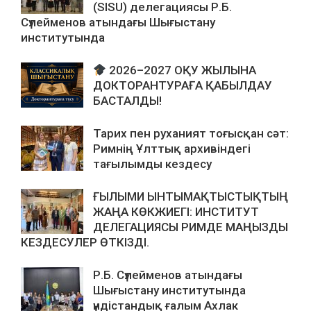
(SISU) делегациясы Р.Б.
Сүлейменов атындағы Шығыстану
институтында
2026–2027 ОҚУ ЖЫЛЫНА
ДОКТОРАНТУРАҒА ҚАБЫЛДАУ
БАСТАЛДЫ!
Тарих пен руханият тоғысқан сәт:
Римнің Ұлттық архивіндегі
тағылымды кездесу
ҒЫЛЫМИ ЫНТЫМАҚТЫСТЫҚТЫҢ
ЖАҢА КӨКЖИЕГІ: ИНСТИТУТ
ДЕЛЕГАЦИЯСЫ РИМДЕ МАҢЫЗДЫ
КЕЗДЕСУЛЕР ӨТКІЗДІ.
Р.Б. Сүлейменов атындағы
Шығыстану институтында
үндістандық ғалым Ахлак