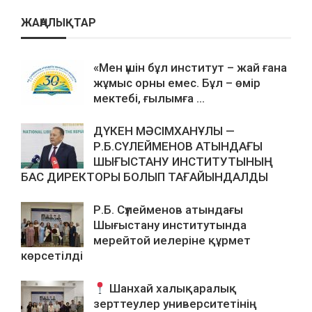
ЖАҢАЛЫҚТАР
«Мен үшін бұл институт – жай ғана
жұмыс орны емес. Бұл – өмір
мектебі, ғылымға ...
ДҮКЕН МӘСІМХАНҰЛЫ —
Р.Б.СҮЛЕЙМЕНОВ АТЫНДАҒЫ
ШЫҒЫСТАНУ ИНСТИТУТЫНЫҢ
БАС ДИРЕКТОРЫ БОЛЫП ТАҒАЙЫНДАЛДЫ
Р.Б. Сүлейменов атындағы
Шығыстану институтында
мерейтой иелеріне құрмет
көрсетілді
Шанхай халықаралық
зерттеулер университетінің