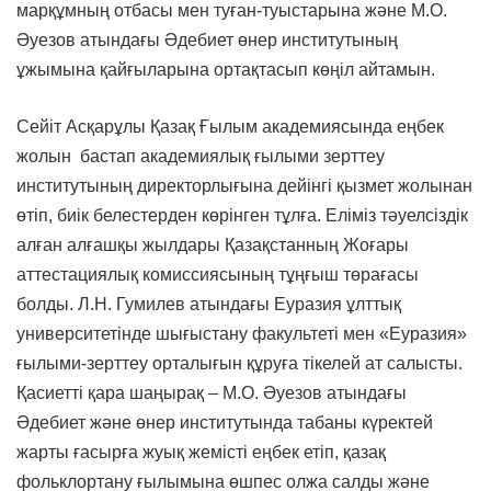
марқұмның отбасы мен туған-туыстарына және М.О.
Әуезов атындағы Әдебиет өнер институтының
ұжымына қайғыларына ортақтасып көңіл айтамын.
Сейіт Асқарұлы Қазақ Ғылым академиясында еңбек
жолын бастап академиялық ғылыми зерттеу
институтының директорлығына дейінгі қызмет жолынан
өтіп, биік белестерден көрінген тұлға. Еліміз тәуелсіздік
алған алғашқы жылдары Қазақстанның Жоғары
аттестациялық комиссиясының тұңғыш төрағасы
болды. Л.Н. Гумилев атындағы Еуразия ұлттық
университетінде шығыстану факультеті мен «Еуразия»
ғылыми-зерттеу орталығын құруға тікелей ат салысты.
Қасиетті қара шаңырақ – М.О. Әуезов атындағы
Әдебиет және өнер институтында табаны күректей
жарты ғасырға жуық жемісті еңбек етіп, қазақ
фольклортану ғылымына өшпес олжа салды және