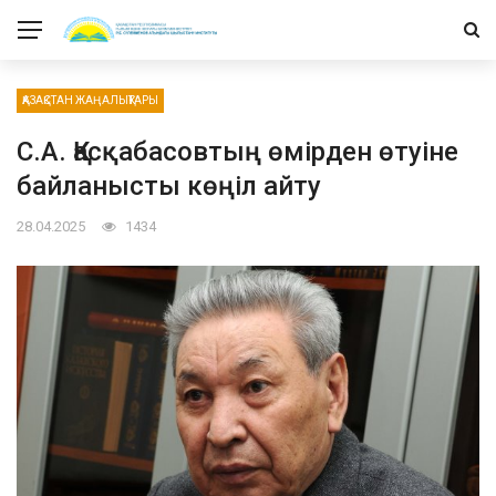
ҚАЗАҚСТАН ЖАҢАЛЫҚТАРЫ
С.А. Қасқабасовтың өмірден өтуіне
байланысты көңіл айту
28.04.2025
1434