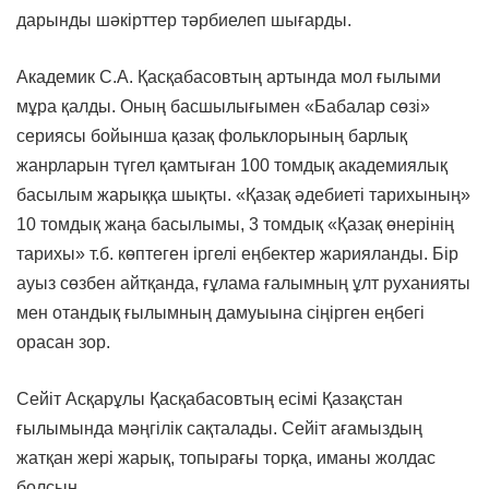
дарынды шәкірттер тәрбиелеп шығарды.
Академик С.А. Қасқабасовтың артында мол ғылыми
мұра қалды. Оның басшылығымен «Бабалар сөзі»
сериясы бойынша қазақ фольклорының барлық
жанрларын түгел қамтыған 100 томдық академиялық
басылым жарыққа шықты. «Қазақ әдебиеті тарихының»
10 томдық жаңа басылымы, 3 томдық «Қазақ өнерінің
тарихы» т.б. көптеген іргелі еңбектер жарияланды. Бір
ауыз сөзбен айтқанда, ғұлама ғалымның ұлт руханияты
мен отандық ғылымның дамуыына сіңірген еңбегі
орасан зор.
Сейіт Асқарұлы Қасқабасовтың есімі Қазақстан
ғылымында мәңгілік сақталады. Сейіт ағамыздың
жатқан жері жарық, топырағы торқа, иманы жолдас
болсын.