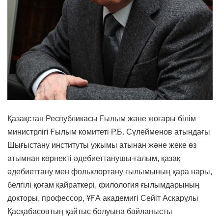
Қазақстан Республикасы Ғылым және жоғары білім
министрлігі Ғылым комитеті Р.Б. Сүлейменов атындағы
Шығыстану институты ұжымы атынан және жеке өз
атымнан көрнекті әдебиеттанушы-ғалым, қазақ
әдебиеттану мен фольклортану ғылымының қара нары,
белгілі қоғам қайраткері, филология ғылымдарының
докторы, профессор, ҰҒА академигі Сейіт Асқарұлы
Қасқабасовтың қайтыс болуына байланысты