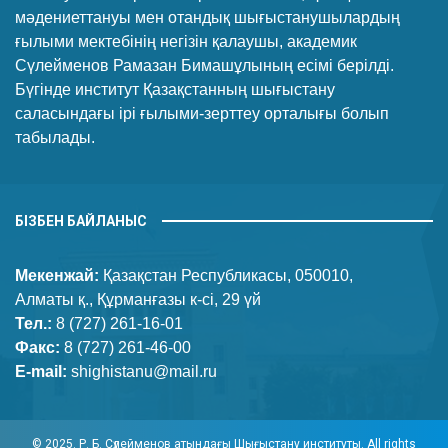
мәдениеттануы мен отандық шығыстанушылардың
ғылыми мектебінің негізін қалаушы, академик
Сүлейменов Рамазан Бимашұлының есімі берілді.
Бүгінде институт Қазақстанның шығыстану
саласындағы ірі ғылыми-зерттеу орталығы болып
табылады.
БІЗБЕН БАЙЛАНЫС
Мекенжай:
Қазақстан Республикасы, 050010,
Алматы қ., Құрманғазы к-сі, 29 үй
Тел.:
8 (727) 261-16-01
Факс:
8 (727) 261-46-00
E-mail:
shighistanu@mail.ru
© 2025. Р. Б. Сүлейменов атындағы Шығыстану институты. All rights