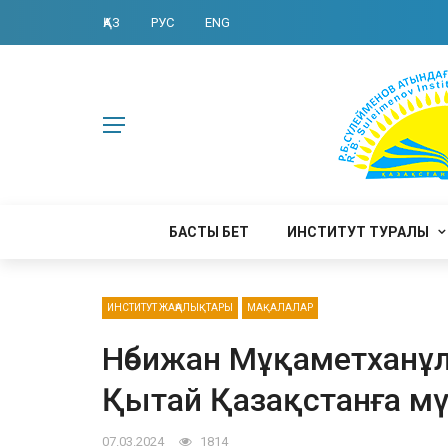
ҚАЗ
РУС
ENG
БАСТЫ БЕТ
ИНСТИТУТ ТУРАЛЫ
ИНСТИТУТ ЖАҢАЛЫҚТАРЫ
МАҚАЛАЛАР
Нәбижан Мұқаметханұл
Қытай Қазақстанға мү
07.03.2024
1814