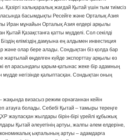
 Қазіргі халықаралық жағдай Қытай үшін тым тиімсіз
саласында басымдықты Ресейге және Орталық Азия
қылы Иран мұнайын Орталық Азия елдері арқылы
ан Қытай Қазақстанға қатты мүдделі. Сол секілді
? Біздің еліміздің дамуына ең алдымен инвестиция
р және олар бере алады. Сондықтан біз қолда бар
е жартылай өңделген күйде экспорттау арқылы өз
екі ел арасындағы қарым-қатынас жеке бір адамның
ен мүдде негізінде қалыптасқан. Сондықтан оның
 – жақында визасыз режим орнағаннан кейін
еп атауға болады. Себебі Қытай – тамыры тереңге
ХР жауласқан жылдары бірін-бірі үрейлі құбыжық
ылдары Қытай әлеуетінің артуы, жалпы әлем елдеріне,
 экономикалық ықпалының артуы – адамдарға