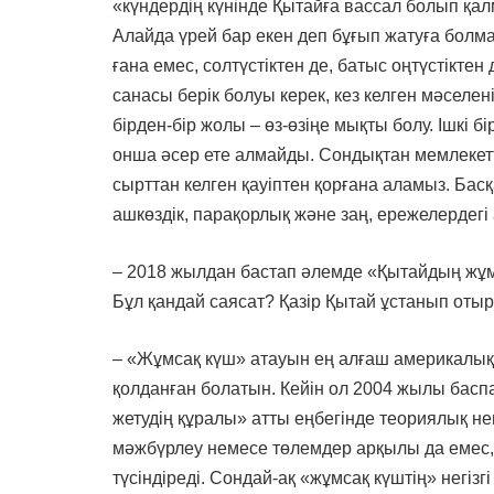
«күндердің күнінде Қытайға вассал болып қа
Алайда үрей бар екен деп бұғып жатуға болмай
ғана емес, солтүстіктен де, батыс оңтүстіктен 
санасы берік болуы керек, кез келген мәселе
бірден-бір жолы – өз-өзіңе мықты болу. Ішкі б
онша әсер ете алмайды. Сондықтан мемлекетт
сырттан келген қауіптен қорғана аламыз. Бас
ашкөздік, парақорлық және заң, ережелердегі 
– 2018 жылдан бастап әлемде «Қытайдың жұмс
Бұл қандай саясат? Қазір Қытай ұстанып оты
– «Жұмсақ күш» атауын ең алғаш америкалы
қолданған болатын. Кейін ол 2004 жылы басп
жетудің құралы» атты еңбегінде теориялық нег
мәжбүрлеу немесе төлемдер арқылы да емес, 
түсіндіреді. Сондай-ақ «жұмсақ күштің» негізг