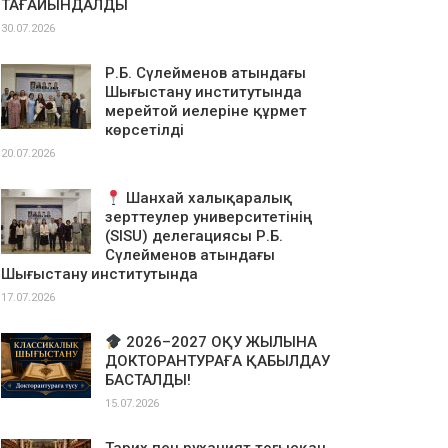
ТАҒАЙЫНДАЛДЫ
30.07.2026
Р.Б. Сүлейменов атындағы
Шығыстану институтында
мерейтой иелеріне құрмет
көрсетілді
20.07.2026
Шанхай халықаралық
зерттеулер университетінің
(SISU) делегациясы Р.Б.
Сүлейменов атындағы
Шығыстану институтында
17.07.2026
2026–2027 ОҚУ ЖЫЛЫНА
ДОКТОРАНТУРАҒА ҚАБЫЛДАУ
БАСТАЛДЫ!
15.07.2026