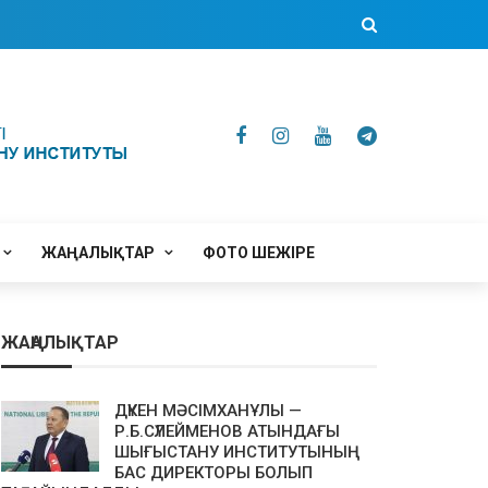
ЖАҢАЛЫҚТАР
ФОТО ШЕЖІРЕ
ЖАҢАЛЫҚТАР
ДҮКЕН МӘСІМХАНҰЛЫ —
Р.Б.СҮЛЕЙМЕНОВ АТЫНДАҒЫ
ШЫҒЫСТАНУ ИНСТИТУТЫНЫҢ
БАС ДИРЕКТОРЫ БОЛЫП