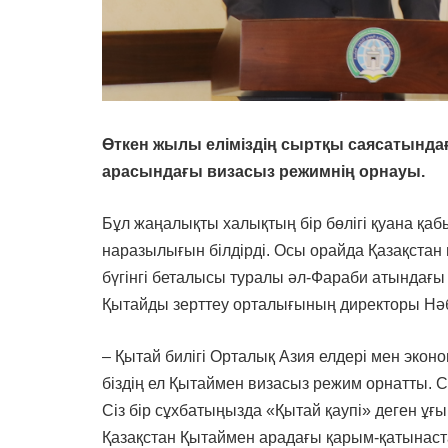
Өткен жылы еліміздің сыртқы саясатындағ
арасындағы визасыз режимнің орнауы.
Бұл жаңалықты халықтың бір бөлігі қуана қаб
наразылығын білдірді. Осы орайда Қазақста
бүгінгі беталысы туралы әл-Фараби атындағы
Қытайды зерттеу орталығының директоры Нә
– Қытай билігі Орталық Азия елдері мен экон
біздің ел Қытаймен визасыз режим орнатты. 
Сіз бір сұхбатыңызда «Қытай қаупі» деген ұғы
Қазақстан Қытаймен арадағы қарым-қатынаст