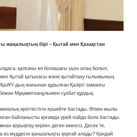
ы жаңалықтың бірі – Қытай мен Қазақстан
ылдаса, қалғаны ел болашағы үшін алаң болып,
н мен Қытай қатынасы және қытайтану ғылымының
 ҚазҰУ-дың жанынан құрылған Қазіргі заманғы
бижан Мұқаметханұлымен сұхбат құрдық.
омикалық әріптестігін күшейте бастады. Өткен жылы
Cоған байланысты қоғамда үрей пайда бола бастады.
мнан қорықпау керек» деген екенсіз. Десек те,
а өз мүддесін қаншалықты қорғай алады? Қандай