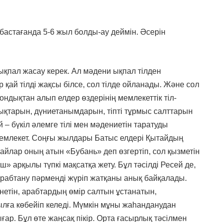
бастағанда 5-6 жыл болды-ау деймін. Әсерін
ықпал жасау керек. Ал мәдени ықпал тілден
 қай тілді жақсы білсе, сол тілде ойланады. Және сол
ндықтан алып елдер өздерінің мемлекеттік тіл-
лықтарын, дүниетанымдарын, тіпті тұрмыс салттарын
 – бүкіл әлемге тілі мен мәдениетін таратуды
 мемлекет. Соңғы жылдары Батыс елдері Қытайдың
айлар оның атын «Бубань» деп өзгертіп, сол қызметін
» арқылы түпкі мақсатқа жету. Бұл тәсілді Ресей де,
ті арабтану пәрменді жүріп жатқаны анық байқалады.
нетін, арабтардың өмір салтын ұстанатын,
ға көбейіп келеді. Мүмкін мұны жаһанданудан
р. Бұл өте жаңсақ пікір. Орта ғасырлық тәсілмен