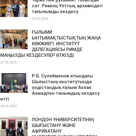
Тарих пен руханият тоғысқан
сәт: Римнің Ұлттық архивіндегі
тағылымды кездесу
29.06.2026
ҒЫЛЫМИ
ЫНТЫМАҚТЫСТЫҚТЫҢ ЖАҢА
КӨКЖИЕГІ: ИНСТИТУТ
ДЕЛЕГАЦИЯСЫ РИМДЕ
МАҢЫЗДЫ КЕЗДЕСУЛЕР ӨТКІЗДІ.
27.06.2026
Р.Б. Сүлейменов атындағы
Шығыстану институтында
үндістандық ғалым Ахлак
Ахмадпен танымдық кездесу
өтті
24.06.2026
ЛОНДОН УНИВЕРСИТЕТІНІҢ
ШЫҒЫСТАНУ ЖӘНЕ
АФРИКАТАНУ