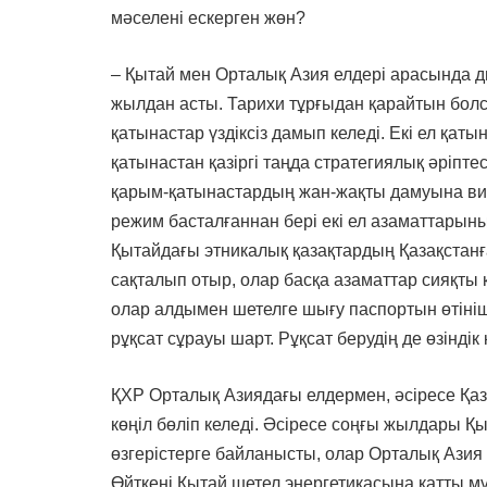
мәселені ескерген жөн?
– Қытай мен Орталық Азия елдері арасында 
жылдан асты. Тарихи тұрғыдан қарайтын болс
қатынастар үздіксіз дамып келеді. Екі ел қат
қатынастан қазіргі таңда стратегиялық әріптес
қарым-қатынастардың жан-жақты дамуына виза
режим басталғаннан бері екі ел азаматтарыны
Қытайдағы этникалық қазақтардың Қазақстанға 
сақталып отыр, олар басқа азаматтар сияқты 
олар алдымен шетелге шығу паспортын өтініш
рұқсат сұрауы шарт. Рұқсат берудің де өзіндік
ҚХР Орталық Азиядағы елдермен, әсіресе Қа
көңіл бөліп келеді. Әсіресе соңғы жылдары 
өзгерістерге байланысты, олар Орталық Азия 
Өйткені Қытай шетел энергетикасына қатты мұқ