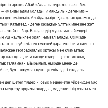
тіретін әрекет. Абай «Алланы жүрекпен сезінбек
ам – иманды адам болады. Имандылық дегеніміз –
з деп түсінемін. Алайда қазіргі Қазақстан қоғамында
тыр? Қатыгездік деген қазақтың ұлттық мінезіне жат
ра сілтейтіні бар. Басқа елдің мұсылман әйелдері
ын үш жаулықпен орап, қымтап алады. Өзіміздің
тартып, сүйретілген сүлекей қара түсті киім киетінін
орналасқан географиялық ортасы мен климаттық
 әр халықтың киім киюде өздерінің эстетикалық
лық талғамнан айырылып, өмірдің мәнін де
Міне, бұл – «жұмсақ күштің» еліміздегі салдары.
ен деп шетел тілдерін, озық мәдениетін үйренуден бас
ақсы меңгеру арқылы олардың мәдениетінің озығы мен
тым тереңге кеткен, өз дәстүрі мен мәдениеті