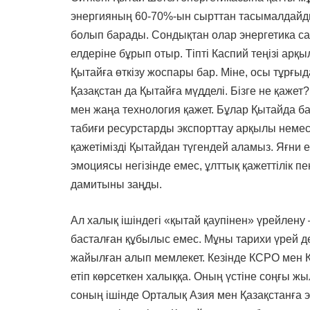
энергияның 60-70%-ын сырттан тасымалдайды.
болып барады. Сондықтан олар энергетика 
елдеріне бұрып отыр. Тіпті Каспий теңізі ар
Қытайға өткізу жоспары бар. Міне, осы тұрғыд
Қазақстан да Қытайға мүдделі. Бізге не қажет
мен жаңа технология қажет. Бұлар Қытайда ба
табиғи ресурстарды экспорттау арқылы немес
қажетімізді Қытайдан түгендей аламыз. Яғни 
эмоциясы негізінде емес, ұлттық қажеттілік п
дамитыны заңды.
Ал халық ішіндегі «қытай қаупінен» үрейлену
басталған құбылыс емес. Мұны тарихи үрей д
жайылған алып мемлекет. Кезінде КСРО мен Қ
етіп көрсеткен халыққа. Оның үстіне соңғы ж
соның ішінде Орталық Азия мен Қазақстанға