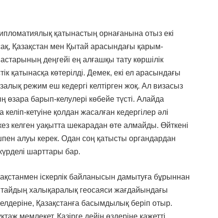
дипломатиялық қатынастың орнағанына отыз екі
ақ, Қазақстан мен Қытай арасындағы қарым-
ынастарының деңгейі ең алғашқы тату көршілік
тік қатынасқа көтерілді. Демек, екі ел арасындағы
лық режим еш кедергі келтірген жоқ. Ал визасыз
ң өзара барып-келулері көбейе түсті. Алайда
келіп-кетуіне қолдан жасалған кедергілер әлі
кез келген уақытта шекарадан өте алмайды. Өйткені
пен алуы керек. Одан соң қатысты органдардан
 күрделі шарттары бар.
зақстанмен іскерлік байланысын дамытуға бұрыннан
Қытайдың халықаралық геосаяси жағдайындағы
елдеріне, Қазақстанға басымдылық беріп отыр.
таж мемлекет. Қазірге дейін өздеріне қажетті