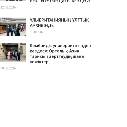
ИНСТИТУТЫНДАҒЫ КЕЗДЕСУ
22.06.2026
ҰЛЫБРИТАНИЯНЫҢ ҰЛТТЫҚ
АРХИВІНДЕ
19.06.2026
Кембридж университетіндегі
кездесу: Орталық Азия
тарихын зерттеудің жаңа
көжіктері
18.06.2026