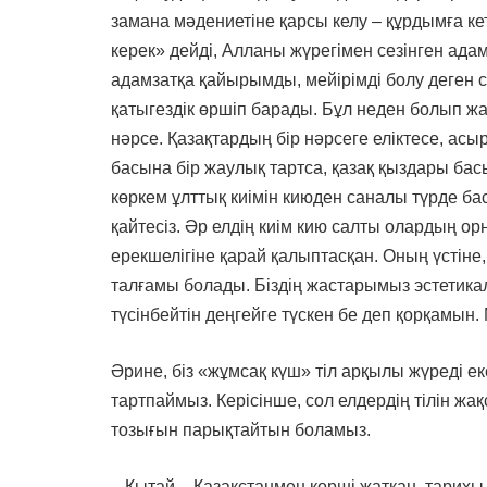
замана мәдениетіне қарсы келу – құрдымға ке
керек» дейді, Алланы жүрегімен сезінген ад
адамзатқа қайырымды, мейірімді болу деген сө
қатыгездік өршіп барады. Бұл неден болып жа
нәрсе. Қазақтардың бір нәрсеге еліктесе, асы
басына бір жаулық тартса, қазақ қыздары бас
көркем ұлттық киімін киюден саналы түрде бас 
қайтесіз. Әр елдің киім кию салты олардың 
ерекшелігіне қарай қалыптасқан. Оның үстіне,
талғамы болады. Біздің жастарымыз эстетика
түсінбейтін деңгейге түскен бе деп қорқамын. 
Әрине, біз «жұмсақ күш» тіл арқылы жүреді ек
тартпаймыз. Керісінше, сол елдердің тілін ж
тозығын парықтайтын боламыз.
– Қытай – Қазақстанмен көрші жатқан, тарихы 