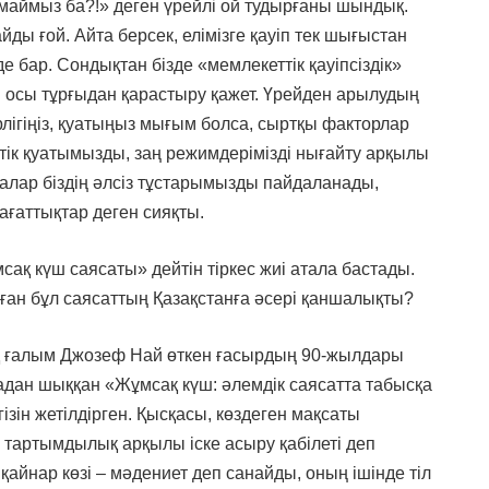
лмаймыз ба?!» деген үрейлі ой тудырғаны шындық.
ды ғой. Айта берсек, елімізге қауіп тек шығыстан
де бар. Сондықтан бізде «мемлекеттік қауіпсіздік»
ні осы тұрғыдан қарастыру қажет. Үрейден арылудың
ірлігіңіз, қуатыңыз мығым болса, сыртқы факторлар
ік қуатымызды, заң режимдерімізді нығайту арқылы
қалар біздің әлсіз тұстарымызды пайдаланады,
ағаттықтар деген сияқты.
ақ күш саясаты» дейтін тіркес жиі атала бастады.
рған бұл саясаттың Қазақстанға әсері қаншалықты?
қ ғалым Джозеф Най өткен ғасырдың 90-жылдары
адан шыққан «Жұмсақ күш: әлемдік саясатта табысқа
ізін жетілдірген. Қысқасы, көздеген мақсаты
тартымдылық арқылы іске асыру қабілеті деп
і қайнар көзі – мәдениет деп санайды, оның ішінде тіл