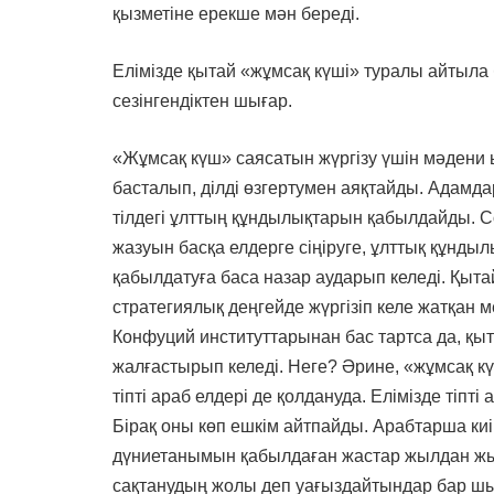
қызметіне ерекше мән береді.
Елімізде қытай «жұмсақ күші» туралы айтыла 
сезінгендіктен шығар.
«Жұмсақ күш» саясатын жүргізу үшін мәдени 
басталып, ділді өзгертумен аяқтайды. Адамдар
тілдегі ұлттың құндылықтарын қабылдайды. Со
жазуын басқа елдерге сіңіруге, ұлттық құнды
қабылдатуға баса назар аударып келеді. Қытай
стратегиялық деңгейде жүргізіп келе жатқан
Конфуций институттарынан бас тартса да, қыт
жалғастырып келеді. Неге? Әрине, «жұмсақ күш
тіпті араб елдері де қолдануда. Елімізде тіп
Бірақ оны көп ешкім айтпайды. Арабтарша киі
дүниетанымын қабылдаған жастар жылдан жыл
сақтанудың жолы деп уағыздайтындар бар шыға