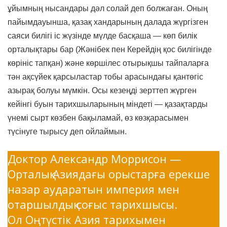
ұйымның нысандары дәл солай деп болжаған. Оның
пайымдауынша, қазақ хандарының далада жүргізген
саяси билігі іс жүзінде мүлде басқаша — көп билік
орталықтары бар (Жәнібек пен Керейдің қос билігінде
көрініс тапқан) және көршілес отырықшы тайпаларға
тән ақсүйек қарсыластар тобы арасындағы қантөгіс
азырақ болуы мүмкін. Осы кезеңді зерттеп жүрген
кейінгі буын тарихшыларының міндеті — қазақтарды
үнемі сырт көзбен бақыламай, өз көзқарасымен
түсінуге тырысу деп ойлаймын.
Доктор Александр Моррисон —
Орталық Азиядағы орыстарға ерекше
назар аударатын империя мен
отаршылдық соғыс тарихшысы.
Ол Оңтүстік Азия тарихымен