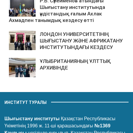
Р.Б. Сүлейменов атындағы
Шығыстану институтында
үндістандық ғалым Ахлак
Ахмадпен танымдық кездесу өтті
ЛОНДОН УНИВЕРСИТЕТІНІҢ
ШЫҒЫСТАНУ ЖӘНЕ АФРИКАТАНУ
ИНСТИТУТЫНДАҒЫ КЕЗДЕСУ
ҰЛЫБРИТАНИЯНЫҢ ҰЛТТЫҚ
АРХИВІНДЕ
ИНСТИТУТ ТУРАЛЫ
Шығыстану институты
Қазақстан Республикасы
Үкіметінің 1996 ж. 11-ші қарашасындағы
№1369
Қаулысы
негізінде құрылып, Қазақстан Республикасы