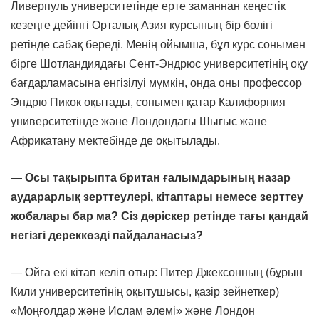
Ливерпуль университетінде ерте заманнан кеңестік
кезеңге дейінгі Орталық Азия курсының бір бөлігі
ретінде сабақ береді. Менің ойымша, бұл курс сонымен
бірге Шотландиядағы Сент-Эндрюс университетінің оқу
бағдарламасына енгізілуі мүмкін, онда оны профессор
Эндрю Пикок оқытады, сонымен қатар Калифорния
университетінде және Лондондағы Шығыс және
Африкатану мектебінде де оқытылады.
— Осы тақырыпта британ ғалымдарының назар
аударарлық зерттеулері, кітаптары немесе зерттеу
жобалары бар ма? Сіз дәріскер ретінде тағы қандай
негізгі дереккөзді пайдаланасыз?
— Ойға екі кітап келіп отыр: Питер Джексонның (бұрын
Кили университетінің оқытушысы, қазір зейнеткер)
«Моңғолдар және Ислам әлемі» және Лондон