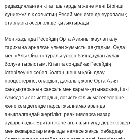
редакцияланған кітап шығардым және мені Бірінші
дүниежүзілік соғыстың Ресей мен өзге де еуропалық
отарларға әсері әлі де қызықтырады.
Мен жақында Ресейдің Орта Азияны жаулап алу
тарихына арналған үлкен жұмысты аяқтадым. Онда
мен «Ұлы Ойын» туралы үлкен баяндаудан аулақ
болуға тырыстым. Кітапта сондай-ақ Ресейдің
ілгерілеуіне себеп болған шешім қабылдау
процестеріне, олардың далалық және Орта Азия
хандықтарының саясатымен қарым-қатынасына, ішкі
Азиядағы соғыстардың логистикалық мәселелеріне
және кем дегенде парсы жылнамаларында
анықталғандай жергілікті реакцияларға назар
аударылады. Британ және ағылшын-үнді дереккөздер
мен көзқарастар маңызды немесе жақсы хабардар