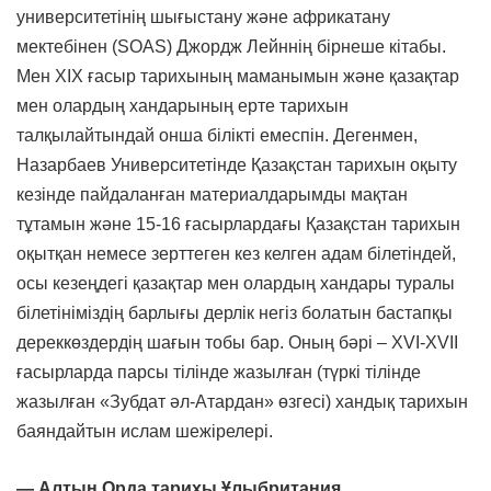
университетінің шығыстану және африкатану
мектебінен (SOAS) Джордж Лейннің бірнеше кітабы.
Мен ХІХ ғасыр тарихының маманымын және қазақтар
мен олардың хандарының ерте тарихын
талқылайтындай онша білікті емеспін. Дегенмен,
Назарбаев Университетінде Қазақстан тарихын оқыту
кезінде пайдаланған материалдарымды мақтан
тұтамын және 15-16 ғасырлардағы Қазақстан тарихын
оқытқан немесе зерттеген кез келген адам білетіндей,
осы кезеңдегі қазақтар мен олардың хандары туралы
білетініміздің барлығы дерлік негіз болатын бастапқы
дереккөздердің шағын тобы бар. Оның бәрі – ХVI-XVII
ғасырларда парсы тілінде жазылған (түркі тілінде
жазылған «Зубдат әл-Атардан» өзгесі) хандық тарихын
баяндайтын ислам шежірелері.
— Алтын Орда тарихы Ұлыбритания