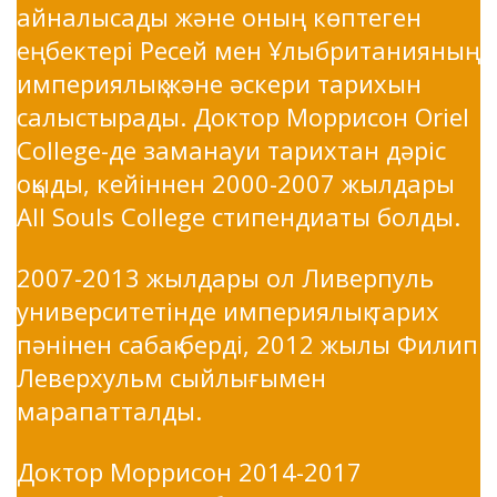
айналысады және оның көптеген
еңбектері Ресей мен Ұлыбританияның
империялық және әскери тарихын
салыстырады. Доктор Моррисон Oriel
College-де заманауи тарихтан дәріс
оқыды, кейіннен 2000-2007 жылдары
All Souls Сollege стипендиаты болды.
2007-2013 жылдары ол Ливерпуль
университетінде империялық тарих
пәнінен сабақ берді, 2012 жылы Филип
Леверхульм сыйлығымен
марапатталды.
Доктор Моррисон 2014-2017