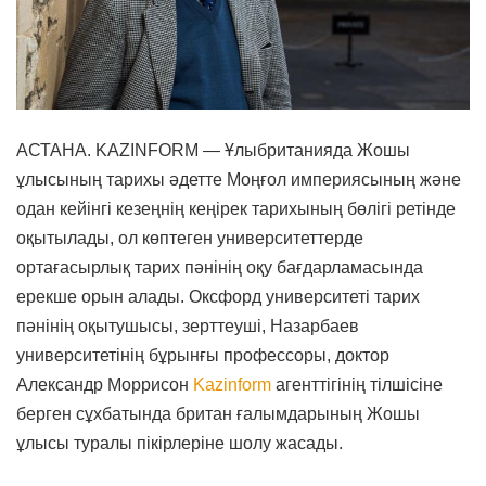
АСТАНА. KAZINFORM — Ұлыбританияда Жошы
ұлысының тарихы әдетте Моңғол империясының және
одан кейінгі кезеңнің кеңірек тарихының бөлігі ретінде
оқытылады, ол көптеген университеттерде
ортағасырлық тарих пәнінің оқу бағдарламасында
ерекше орын алады. Оксфорд университеті тарих
пәнінің оқытушысы, зерттеуші, Назарбаев
университетінің бұрынғы профессоры, доктор
Александр Моррисон
Kazinform
агенттігінің тілшісіне
берген сұхбатында британ ғалымдарының Жошы
ұлысы туралы пікірлеріне шолу жасады.