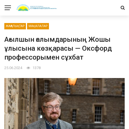
ЖАҢАЛЫҚТАР
МАҚАЛАЛАР
Ағылшын ғалымдарының Жошы
ұлысына көзқарасы — Оксфорд
профессорымен сұхбат
25.06.2024
1378