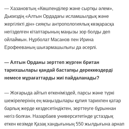
— Хазановтың «Көшпенділер және сыртқы әлем»,
Дьюиздің «Алтын Ордадағы исламшылдық және
жергілікті дін» сияқты антропологиялық көзқарасқа
негізделген кітаптарының маңызы зор болды деп
ойлаймын. Нұрболат Масанов пен Ирина
Ерофееваның шығармашылығы да әсерлі.
— Алтын Орданы зерттеп жүрген британ
тарихшылары қандай бастапқы дереккөздерді
немесе мұрағаттарды жиі пайдаланады?
— Жоғарыда айтып өткеніміздей, парсы және түркі
шежірелерінің ең маңыздылары құпия тарихпен қатар
барлық жерде кездесетіндіктен, зерттеуге бұрыннан
негіз болған. Назарбаев университетінде ұстаздық
еткен кезімде Қазақ хандығының 550 жылдығына арнап