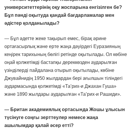
университеттерінің оқу жоспарына енгізілген бе?
Бұл пәнді оқытуда қандай бағдарламалар мен
әдістер қолданылады?
— Бұл әдетте жеке тақырып емес, бірақ әрине
ортағасырлық және ерте жаңа дәуірдегі Еуразияның
кеңірек тарихының бөлігі ретінде оқытылады. Ол көбіне
оңай қолжетімді бастапқы дереккөзден аударылған
үзінділерді пайдалана отырып оқытылады, көбіне
Джувайнидің 1950 жылдардан бері ағылшын тіліндегі
аудармасында қолжетімді «Та’рих-и Джахан Гуша»
және 1890 жылдары аударылған «Та’рих-и Рашиди».
— Британ академиялық ортасында Жошы ұлысын
түсінуге соңғы зерттеулер немесе жаңа
ашылымдар қалай әсер етті?