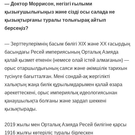
— Доктор Моррисон, негізгі ғылыми
қызығушылығыңыз және сізді осы салада не
қызықтырғаны туралы толығырақ айтып
берсеңіз?
— Зерттеулерімнің басым бөлігі ХІХ және ХХ ғасырдың
басындағы Ресей империясының Орталық Азияда
қалай қызмет еткенін (немесе олай істей алмағанын) —
орыс отаршылдығының саяси және әкімшілік тарихын
түсінуге бағытталған. Мені сондай-ақ жергілікті
халықтың жаңа билік құрылымдарымен қалай өзара
әрекеттескені, орыс империялық идеологиясынан
қанаушылықта болғаны және зардап шеккені
қызықтырады.
2019 жылы мен Орталық Азияда Ресей билігіне қарсы
1916 жылғы көтеріліс туралы бірлескен