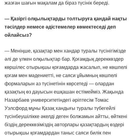
жазған шағын мақалам да біраз түсінік береді.
— Қазіргі олқылықтарды толтыруға қандай нақты
тәсілдер немесе әдістемелер көмектеседі деп
ойлайсыз?
— Меніңше, қазақтар мен хандар туралы түсінігімізде
әлі де үлкен олқылықтар бар. Қоғамдық дереккөздер
көршілес отырықшы қоғамдарда жасалып, не көшпелі
қоғам мен мәдениетті, не саяси ұйымның көшпелі
формаларын аз түсінетінін көрсетеді — олардан
қазақтың өз дауысын ешқашан естімейміз. Жақында
Назарбаев университетіндегі әріптесім Томас
Уэлсфорд мұны Қазақ хандығы туралы түбегейлі
түсінбеушілікке әкелді деген болжамын айтты, өйткені
біздің дереккөзіміздің авторлары қазақтардың өздері
отырықшы қоғамдардан таныс саяси билік пен