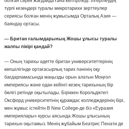
болған сирек жағдайда ғана келтіріледі. Ілгерілеудің
түрлі кезеңдері туралы микротарихи зерттеулер
сериясы болған менің жұмысымда Орталық Азия —
баяндау ортасы.
— Британ ғалымдарының Жошы ұлысы туралы
жалпы пікірі қандай?
— Оның тарихы әдетте британ университеттерінің
көпшілігінде ортағасырлық тарих пәнінің оқу
бағдарламасында маңызды орын алатын Моңғол
империясы және одан кейінгі кезең тарихының бір
бөлігі ретінде оқытылады. Біріккен Корольдіктегі
Оксфорд университетінің құрамдас колледждерінің бірі,
мен жұмыс істейтін В New College-де біз «Еуразия
империялары» курсы аясында Жошы ұлысының
тарихын оқытамыз. Менің жұбайым Беатрис Пенати де