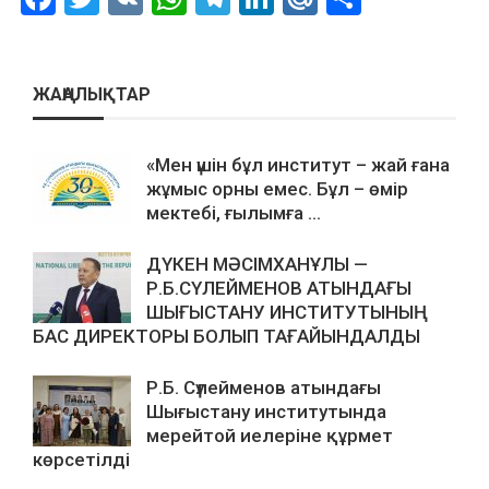
ЖАҢАЛЫҚТАР
«Мен үшін бұл институт – жай ғана
жұмыс орны емес. Бұл – өмір
мектебі, ғылымға ...
ДҮКЕН МӘСІМХАНҰЛЫ —
Р.Б.СҮЛЕЙМЕНОВ АТЫНДАҒЫ
ШЫҒЫСТАНУ ИНСТИТУТЫНЫҢ
БАС ДИРЕКТОРЫ БОЛЫП ТАҒАЙЫНДАЛДЫ
Р.Б. Сүлейменов атындағы
Шығыстану институтында
мерейтой иелеріне құрмет
көрсетілді