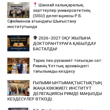
Шанхай халықаралық
зерттеулер университетінің
(SISU) делегациясы Р.Б.
Сүлейменов атындағы Шығыстану
институтында
2026–2027 ОҚУ ЖЫЛЫНА
ДОКТОРАНТУРАҒА ҚАБЫЛДАУ
БАСТАЛДЫ!
Тарих пен руханият тоғысқан сәт:
Римнің Ұлттық архивіндегі
тағылымды кездесу
ҒЫЛЫМИ ЫНТЫМАҚТЫСТЫҚТЫҢ
ЖАҢА КӨКЖИЕГІ: ИНСТИТУТ
ДЕЛЕГАЦИЯСЫ РИМДЕ МАҢЫЗДЫ
КЕЗДЕСУЛЕР ӨТКІЗДІ.