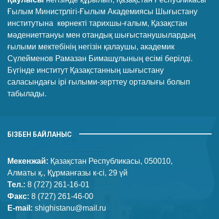
Ғылым Министрлігі-Ғылым Академиясы Шығыстану
институтына көрнекті тарихшы-ғалым, Қазақстан
мәдениеттануы мен отандық шығыстанушылардың
ғылыми мектебінің негізін қалаушы, академик
Сүлейменов Рамазан Бимашұлының есімі берілді.
Бүгінде институт Қазақстанның шығыстану
саласындағы ірі ғылыми-зерттеу орталығы болып
табылады.
БІЗБЕН БАЙЛАНЫС
Мекенжай:
Қазақстан Республикасы, 050010,
Алматы қ., Құрманғазы к-сі, 29 үй
Тел.:
8 (727) 261-16-01
Факс:
8 (727) 261-46-00
E-mail:
shighistanu@mail.ru