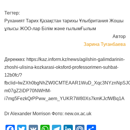
Тегтер:
Руханият
Тарих
Қазақстан тарихы
Ұлыбритания
Жошы
ұлысы
ЖОО-лар
Білім және ғылым
Ғылым
Автор
Зарина Туғанбаева
Дереккөз: https://kaz.inform.kz/news/agilshin-galimdarinin-
zhoshi-ulisina-kozkarasi-oksford-professorimen-suhbat-
12b0fc/?
fbclid=IwZXh0bgNhZW0CMTEAAR1WuD_Xqc3NYznNpSJ
m07gZ2iDP70NWHM-
i7mg5FezkQrPPww_aem_YUKR7W80Xs7kmKJcfWBq1A
Dr Alexander Morrison Фото: new.ox.ac.uk
Facebook
Twitter
VK
WhatsApp
Telegram
LinkedIn
Mail.Ru
Отправ