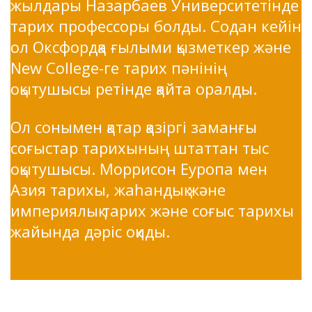
жылдары Назарбаев Университетінде
тарих профессоры болды. Содан кейін
ол Оксфордқа ғылыми қызметкер және
New College-ге тарих пәнінің
оқытушысы ретінде қайта оралды.
Ол сонымен қатар қазіргі заманғы
соғыстар тарихының штаттан тыс
оқытушысы. Моррисон Еуропа мен
Азия тарихы, жаһандық және
империялық тарих және соғыс тарихы
жайында дәріс оқиды.