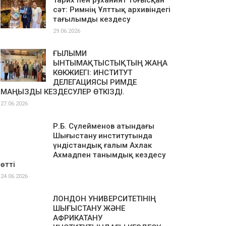
Тарих пен руханият тоғысқан
сәт: Римнің Ұлттық архивіндегі
тағылымды кездесу
29.06.2026
ҒЫЛЫМИ
ЫНТЫМАҚТЫСТЫҚТЫҢ ЖАҢА
КӨКЖИЕГІ: ИНСТИТУТ
ДЕЛЕГАЦИЯСЫ РИМДЕ
МАҢЫЗДЫ КЕЗДЕСУЛЕР ӨТКІЗДІ.
27.06.2026
Р.Б. Сүлейменов атындағы
Шығыстану институтында
үндістандық ғалым Ахлак
Ахмадпен танымдық кездесу
өтті
24.06.2026
ЛОНДОН УНИВЕРСИТЕТІНІҢ
ШЫҒЫСТАНУ ЖӘНЕ
АФРИКАТАНУ