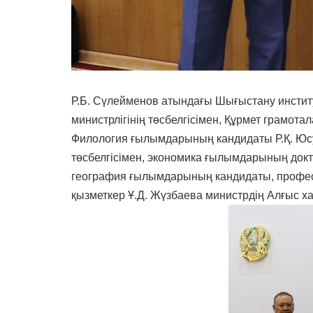
Р.Б. Сүлейменов атындағы Шығыстану инсти
министрлігінің төсбелгісімен, Құрмет грамот
Филология ғылымдарының кандидаты Р.Қ. Юсу
төсбелгісімен, экономика ғылымдарының док
география ғылымдарының кандидаты, профес
қызметкер Ұ.Д. Жүзбаева министрдің Алғыс 