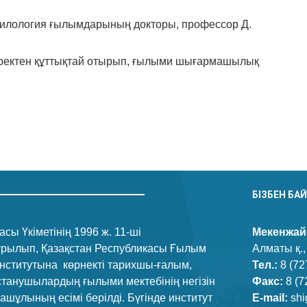
филология ғылымдарының докторы, профессор Д.
жүректен құттықтай отырып, ғылыми шығармашылық
n
.Ru
тправить
БІЗБЕН БА
сы Үкіметінің 1996 ж. 11-ші
Мекенжай
құрылып, Қазақстан Республикасы Ғылым
Алматы қ.,
нститутына көрнекті тарихшы-ғалым,
Тел.:
8 (72
танушылардың ғылыми мектебінің негізін
Факс:
8 (7
ұлының есімі берілді. Бүгінде институт
E-mail:
shi