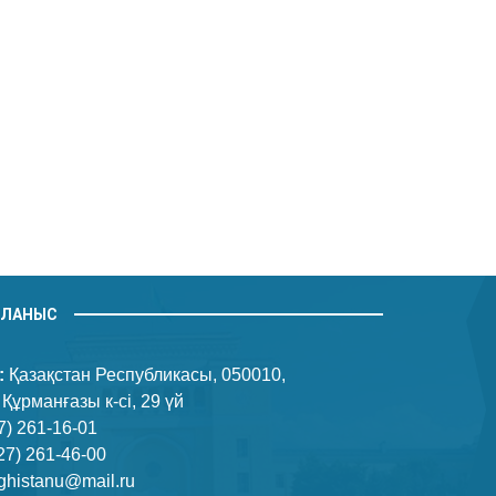
ЙЛАНЫС
:
Қазақстан Республикасы, 050010,
 Құрманғазы к-сі, 29 үй
7) 261-16-01
27) 261-46-00
ghistanu@mail.ru