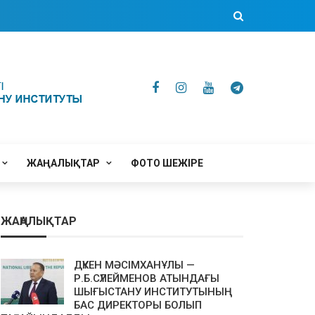
ЖАҢАЛЫҚТАР
ФОТО ШЕЖІРЕ
ЖАҢАЛЫҚТАР
ДҮКЕН МӘСІМХАНҰЛЫ —
Р.Б.СҮЛЕЙМЕНОВ АТЫНДАҒЫ
ШЫҒЫСТАНУ ИНСТИТУТЫНЫҢ
БАС ДИРЕКТОРЫ БОЛЫП