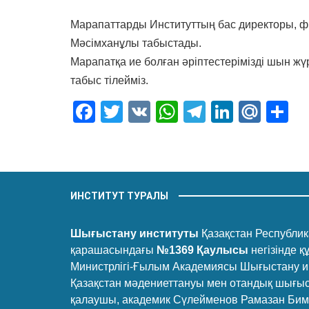
Марапаттарды Институттың бас директоры, 
Мәсімханұлы табыстады.
Марапатқа ие болған әріптестерімізді шын 
табыс тілейміз.
Facebook
Twitter
VK
WhatsApp
Telegram
LinkedI
Mail
О
ИНСТИТУТ ТУРАЛЫ
Шығыстану институты
Қазақстан Республика
қарашасындағы
№1369 Қаулысы
негізінде 
Министрлігі-Ғылым Академиясы Шығыстану и
Қазақстан мәдениеттануы мен отандық шығыс
қалаушы, академик Сүлейменов Рамазан Бимаш