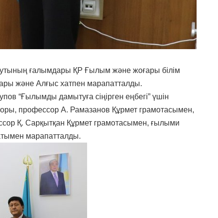
тутының ғалымдары ҚР Ғылым және жоғары білім
алары және Алғыс хатпен марапатталды.
пов “Ғылымды дамытуға сіңірген еңбегі” үшін
торы, профессор А. Рамазанов Құрмет грамотасымен,
сор Қ. Сарқытқан Құрмет грамотасымен, ғылыми
хатымен марапатталды.