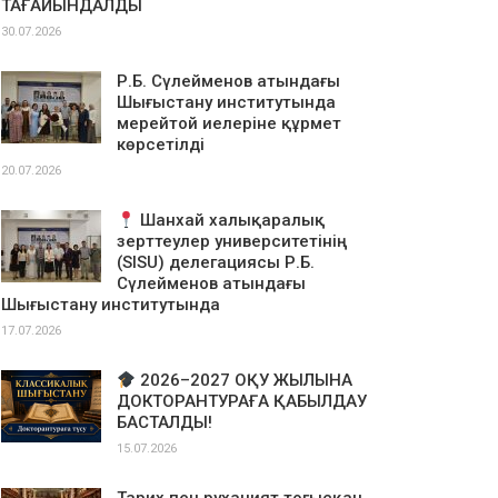
ТАҒАЙЫНДАЛДЫ
30.07.2026
Р.Б. Сүлейменов атындағы
Шығыстану институтында
мерейтой иелеріне құрмет
көрсетілді
20.07.2026
Шанхай халықаралық
зерттеулер университетінің
(SISU) делегациясы Р.Б.
Сүлейменов атындағы
Шығыстану институтында
17.07.2026
2026–2027 ОҚУ ЖЫЛЫНА
ДОКТОРАНТУРАҒА ҚАБЫЛДАУ
БАСТАЛДЫ!
15.07.2026