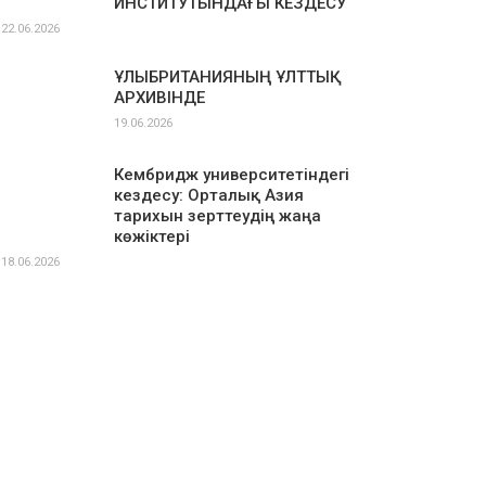
ИНСТИТУТЫНДАҒЫ КЕЗДЕСУ
22.06.2026
ҰЛЫБРИТАНИЯНЫҢ ҰЛТТЫҚ
АРХИВІНДЕ
19.06.2026
Кембридж университетіндегі
кездесу: Орталық Азия
тарихын зерттеудің жаңа
көжіктері
18.06.2026