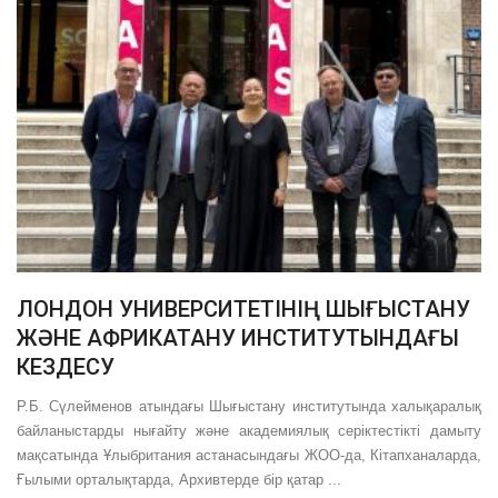
ЛОНДОН УНИВЕРСИТЕТІНІҢ ШЫҒЫСТАНУ
ЖӘНЕ АФРИКАТАНУ ИНСТИТУТЫНДАҒЫ
КЕЗДЕСУ
Р.Б. Сүлейменов атындағы Шығыстану институтында халықаралық
байланыстарды нығайту және академиялық серіктестікті дамыту
мақсатында Ұлыбритания астанасындағы ЖОО-да, Кітапханаларда,
Ғылыми орталықтарда, Архивтерде бір қатар ...