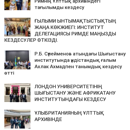
Римнің Ұлттық архивіндегі
тағылымды кездесу
ҒЫЛЫМИ ЫНТЫМАҚТЫСТЫҚТЫҢ
ЖАҢА КӨКЖИЕГІ: ИНСТИТУТ
ДЕЛЕГАЦИЯСЫ РИМДЕ МАҢЫЗДЫ
КЕЗДЕСУЛЕР ӨТКІЗДІ.
Р.Б. Сүлейменов атындағы Шығыстану
институтында үндістандық ғалым
Ахлак Ахмадпен танымдық кездесу
өтті
ЛОНДОН УНИВЕРСИТЕТІНІҢ
ШЫҒЫСТАНУ ЖӘНЕ АФРИКАТАНУ
ИНСТИТУТЫНДАҒЫ КЕЗДЕСУ
ҰЛЫБРИТАНИЯНЫҢ ҰЛТТЫҚ
АРХИВІНДЕ