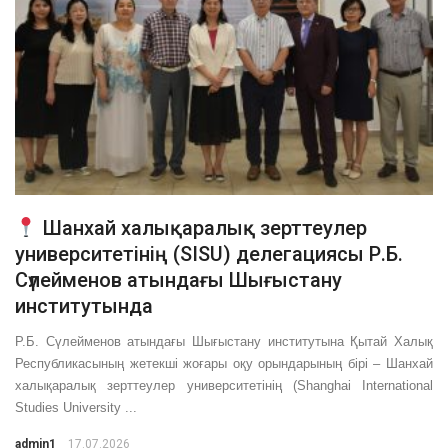
Шанхай халықаралық зерттеулер
университетінің (SISU) делегациясы Р.Б.
Сүлейменов атындағы Шығыстану
институтында
Р.Б. Сүлейменов атындағы Шығыстану институтына Қытай Халық
Республикасының жетекші жоғары оқу орындарының бірі – Шанхай
халықаралық зерттеулер университетінің (Shanghai International
Studies University ...
admin1
17.07.2026