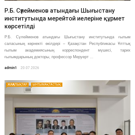
Р.Б. Сүлейменов атындағы Шығыстану
институтында мерейтой иелеріне құрмет
көрсетілді
Р.Б. Сүлейменов атындағы Шығыстану институтында ғылым
саласының көрнекті өкілдері – Қазақстан Республикасы Ұлттық
ғылым академиясының корреспондент мүшесі, тарих
ғылымдарының докторы, профессор Меруерт ...
admin1
20.07.2026
ЖАҢАЛЫҚТАР
ЫНТЫМАҚТАСТЫҚ