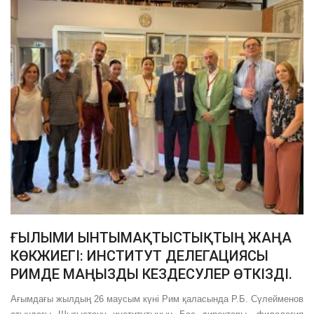
ҒЫЛЫМИ ЫНТЫМАҚТЫСТЫҚТЫҢ ЖАҢА
КӨКЖИЕГІ: ИНСТИТУТ ДЕЛЕГАЦИЯСЫ
РИМДЕ МАҢЫЗДЫ КЕЗДЕСУЛЕР ӨТКІЗДІ.
Ағымдағы жылдың 26 маусым күні Рим қаласында Р.Б. Сүлейменов