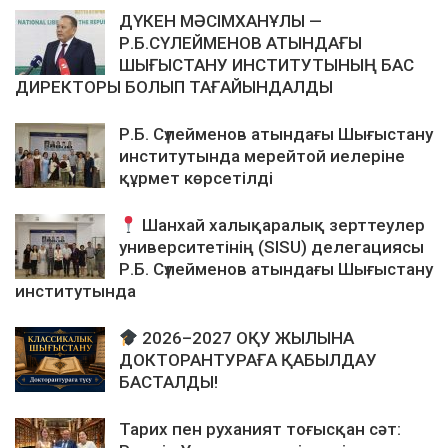
ДҮКЕН МӘСІМХАНҰЛЫ —
Р.Б.СҮЛЕЙМЕНОВ АТЫНДАҒЫ
ШЫҒЫСТАНУ ИНСТИТУТЫНЫҢ БАС
ДИРЕКТОРЫ БОЛЫП ТАҒАЙЫНДАЛДЫ
Р.Б. Сүлейменов атындағы Шығыстану
институтында мерейтой иелеріне
құрмет көрсетілді
Шанхай халықаралық зерттеулер
университетінің (SISU) делегациясы
Р.Б. Сүлейменов атындағы Шығыстану
институтында
2026–2027 ОҚУ ЖЫЛЫНА
ДОКТОРАНТУРАҒА ҚАБЫЛДАУ
БАСТАЛДЫ!
Тарих пен руханият тоғысқан сәт: