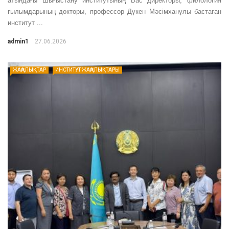
атындағы Шығыстану институтының Бас директоры, филология
ғылымдарының докторы, профессор Дүкен Мәсімханұлы бастаған
институт ...
admin1
27.06.2026
ЖАҢАЛЫҚТАР
ИНСТИТУТ ЖАҢАЛЫҚТАРЫ