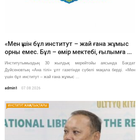
«Мен үшін бұл институт – жай ғана жұмыс
орны емес. Бұл – өмір мектебі, ғылымға ...
Институтымыздың 30 жылдық мерейтойы аясында Бағдат
Дүйсеновтың «Ана тілі» ұлт газетінде сүбелі мақала берді. «Мен
үшін бұл институт – жай ғана жұмыс ...
admin1
07.08.2026
ИНСТИТУТ ЖАҢАЛЫҚТАРЫ