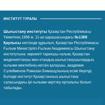
ИНСТИТУТ ТУРАЛЫ
Шығыстану институты
Қазақстан Республикасы
Үкіметінің 1996 ж. 11-ші қарашасындағы
№1369
Қаулысы
негізінде құрылып, Қазақстан Республикасы
Ғылым Министрлігі-Ғылым Академиясы Шығыстану
институтына көрнекті тарихшы-ғалым, Қазақстан
мәдениеттануы мен отандық шығыстанушылардың
ғылыми мектебінің негізін қалаушы, академик
Сүлейменов Рамазан Бимашұлының есімі берілді.
Бүгінде институт Қазақстанның шығыстану
саласындағы ірі ғылыми-зерттеу орталығы болып
табылады.