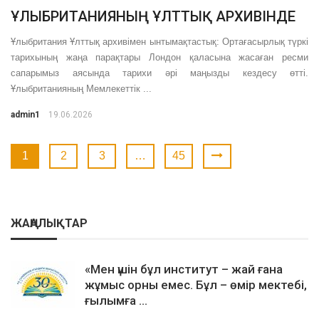
ҰЛЫБРИТАНИЯНЫҢ ҰЛТТЫҚ АРХИВІНДЕ
Ұлыбритания Ұлттық архивімен ынтымақтастық: Ортағасырлық түркі
тарихының жаңа парақтары Лондон қаласына жасаған ресми
сапарымыз аясында тарихи әрі маңызды кездесу өтті.
Ұлыбританияның Мемлекеттік ...
admin1
19.06.2026
1
2
3
…
45
ЖАҢАЛЫҚТАР
«Мен үшін бұл институт – жай ғана
жұмыс орны емес. Бұл – өмір мектебі,
ғылымға ...