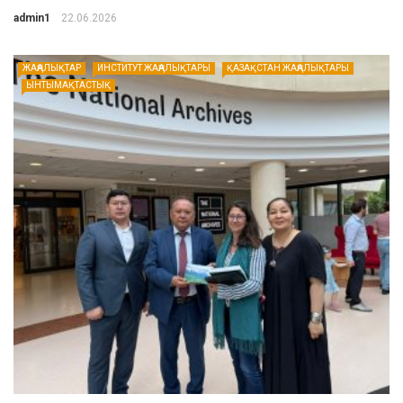
admin1
22.06.2026
ЖАҢАЛЫҚТАР
ИНСТИТУТ ЖАҢАЛЫҚТАРЫ
ҚАЗАҚСТАН ЖАҢАЛЫҚТАРЫ
ЫНТЫМАҚТАСТЫҚ