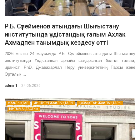
Р.Б. Сүлейменов атындағы Шығыстану
институтында үндістандық ғалым Ахлак
Ахмадпен танымдық кездесу өтті
2026 жылғы 24 маусымда Р.Б. Сүлейменов атындағы Шығыстану
институтында Үндістаннан арнайы шақырылған белгілі ғалым,
иранист, PhD, Джавахарлал Неру университетінің Парсы және
Орталық ...
admin1
24.06.2026
ЖАҢАЛЫҚТАР
ИНСТИТУТ ЖАҢАЛЫҚТАРЫ
ҚАЗАҚСТАН ЖАҢАЛЫҚТАРЫ
ЫНТЫМАҚТАСТЫҚ