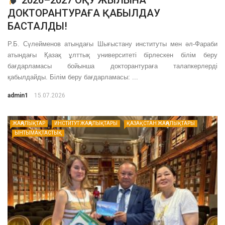
ДОКТОРАНТУРАҒА ҚАБЫЛДАУ
БАСТАЛДЫ!
Р.Б. Сүлейменов атындағы Шығыстану институты мен әл-Фараби
атындағы Қазақ ұлттық университеті бірлескен білім беру
бағдарламасы бойынша докторантураға талапкерлерді
қабылдайды. Білім беру бағдарламасы: ...
admin1
15.07.2026
ЖАҢАЛЫҚТАР
ИНСТИТУТ ЖАҢАЛЫҚТАРЫ
ҚАЗАҚСТАН ЖАҢАЛЫҚТАРЫ
ЫНТЫМАҚТАСТЫҚ