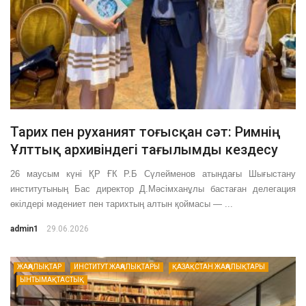
Тарих пен руханият тоғысқан сәт: Римнің
Ұлттық архивіндегі тағылымды кездесу
26 маусым күні ҚР ҒК Р.Б Сүлейменов атындағы Шығыстану
институтының Бас директор Д.Мәсімханұлы бастаған делегация
өкілдері мәдениет пен тарихтың алтын қоймасы — ...
admin1
29.06.2026
ЖАҢАЛЫҚТАР
ИНСТИТУТ ЖАҢАЛЫҚТАРЫ
ҚАЗАҚСТАН ЖАҢАЛЫҚТАРЫ
ЫНТЫМАҚТАСТЫҚ