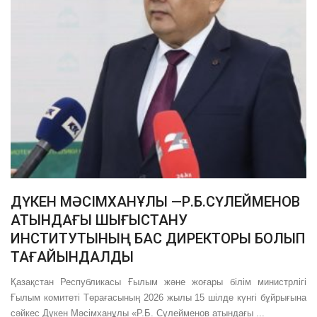
ДҮКЕН МӘСІМХАНҰЛЫ —Р.Б.СҮЛЕЙМЕНОВ
АТЫНДАҒЫ ШЫҒЫСТАНУ
ИНСТИТУТЫНЫҢ БАС ДИРЕКТОРЫ БОЛЫП
ТАҒАЙЫНДАЛДЫ
Қазақстан Республикасы Ғылым және жоғары білім министрлігі
Ғылым комитеті Төрағасының 2026 жылы 15 шілде күнгі бұйрығына
сәйкес Дүкен Мәсімханұлы «Р.Б. Сүлейменов атындағы ...