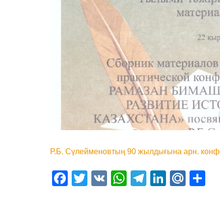
Р.Б. Сүлейменовтың 90 жылдығына арн. кон
Facebook
Twitter
VK
WhatsApp
Telegram
Linked
Mail
О