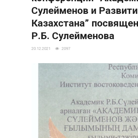
Сулейменов и Развити
Казахстана” посвяще
Р.Б. Сулейменова
20.12.2021
2097