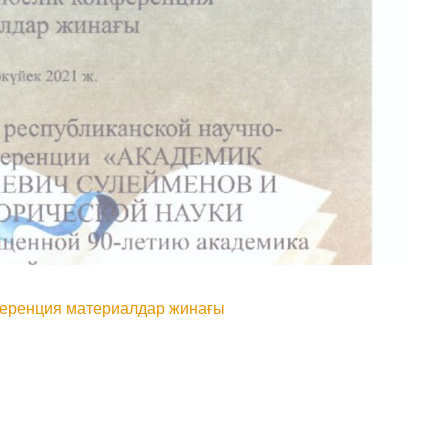
ференция материалдар жинағы
In
.Ru
тправить