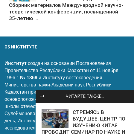
Сборник материалов Международной научно-
теоретической конференции, посвященной
35-летию ...
ОБ ИНСТИТУТЕ
Институт
создан на основании Постановления
Правительства Республики Казахстан от 11 ноября
1996 г.
№ 1369
и Институту востоковедения
Министерства науки-Академии наук Республики
Казахстан присвоено имя видного ученого-историка,
ЧИТАЙТЕ ТАКЖЕ...
основоположника культурологии Казахстана и научной
школы отечественных востоковедов академика
СТРЕМЯСЬ В
Сулейменова Рамазана Бимашевича. На сегодняшний
БУДУЩЕЕ: ЦЕНТР ПО
день, Институт является ведущим научно-
ИЗУЧЕНИЮ КИТАЯ
исследовательским центром Казахстана в области
ПРОВОДИТ СЕМИНАР ПО НАУКЕ И