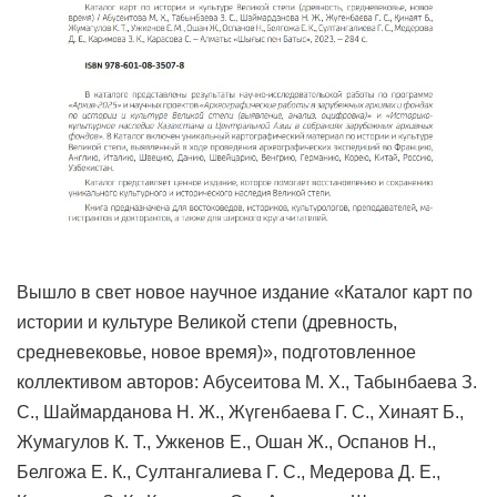
Вышло в свет новое научное издание «Каталог карт по
истории и культуре Великой степи (древность,
средневековье, новое время)», подготовленное
коллективом авторов: Абусеитова М. Х., Табынбаева З.
С., Шаймарданова Н. Ж., Жүгенбаева Г. С., Хинаят Б.,
Жумагулов К. Т., Ужкенов Е., Ошан Ж., Оспанов Н.,
Белгожа Е. К., Султангалиева Г. С., Медерова Д. Е.,