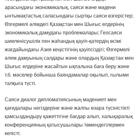
арасындағы экономикалық, саяси және мәдени
ынтымақтастық саласындағы сыртқы саяси өзгерістер;
Өзгермелі әлімдегі Қазақстан мен Шығыс елдерінің
экономикалық дамудағы проблемалары; Геосаяси
шиеленісушілік пен жаһандық қауіп-қатердің өсімі
жағдайындағы Азия кеңістігінің қауіпсіздігі; Өзгермелі
әлем дамуының салдары және олардың Қазақстан мен
Шығыс елдеріне жасайтын ықпалына баға беру және
т.б. мәселер бойынша баяндамалар оқылып, ғылыми
талқыға түсті.
Саяси диалог дипломатиясының мәдениеті мен
қағидалары негіздеріне және жалпы өзара түсіністікті
қамсыздандыру қажеттігіне бағдар алып, халықаралық
конференцияның қатысушылары төмендегілермен
келісті: