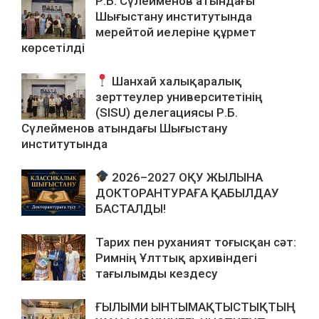
Р.Б. Сүлейменов атындағы
Шығыстану институтында
мерейтой иелеріне құрмет
көрсетілді
Шанхай халықаралық
зерттеулер университетінің
(SISU) делегациясы Р.Б.
Сүлейменов атындағы Шығыстану
институтында
2026–2027 ОҚУ ЖЫЛЫНА
ДОКТОРАНТУРАҒА ҚАБЫЛДАУ
БАСТАЛДЫ!
Тарих пен руханият тоғысқан сәт:
Римнің Ұлттық архивіндегі
тағылымды кездесу
ҒЫЛЫМИ ЫНТЫМАҚТЫСТЫҚТЫҢ