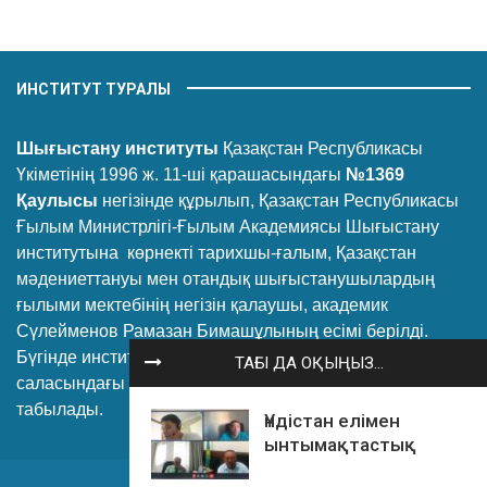
ИНСТИТУТ ТУРАЛЫ
Шығыстану институты
Қазақстан Республикасы
Үкіметінің 1996 ж. 11-ші қарашасындағы
№1369
Қаулысы
негізінде құрылып, Қазақстан Республикасы
Ғылым Министрлігі-Ғылым Академиясы Шығыстану
институтына көрнекті тарихшы-ғалым, Қазақстан
мәдениеттануы мен отандық шығыстанушылардың
ғылыми мектебінің негізін қалаушы, академик
Сүлейменов Рамазан Бимашұлының есімі берілді.
Бүгінде институт Қазақстанның шығыстану
ТАҒЫ ДА ОҚЫҢЫЗ...
саласындағы ірі ғылыми-зерттеу орталығы болып
табылады.
Үндістан елімен
ынтымақтастық