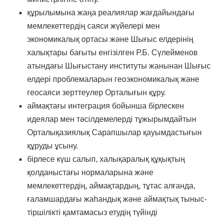
құрылымына жаңа реалиялар жағдайындағы
мемлекеттердің саяси жүйелері мен
экономикалық ортасы және Шығыс елдерінің
халықтары бағыты енгізілген Р.Б. Сүлейменов
атындағы Шығыстану институты жанынан Шығыс
елдері проблемаларын геоэкономикалық және
геосаяси зерттеулер Орталығын құру.
аймақтағы интеграция бойынша бірлескен
идеялар мен тәсілдемелерді тұжырымдайтын
Орталықазиялық Сарапшылар қауымдастығын
құруды ұсыну.
бірлесе күш салып, халықаралық құқықтың
қолданыстағы нормаларына және
мемлекеттердің, аймақтардың, тұтас алғанда,
ғаламшардағы жаһандық және аймақтық тыныс-
тіршілікті қамтамасыз етудің түйінді