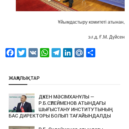
Ұйымдастыру комитеті атынан,
э.ғ.д. Ғ.М. Дүйсен
Facebook
Twitter
VK
WhatsApp
Telegram
LinkedIn
Mail.Ru
Отправ
ЖАҢАЛЫҚТАР
ДҮКЕН МӘСІМХАНҰЛЫ —
Р.Б.СҮЛЕЙМЕНОВ АТЫНДАҒЫ
ШЫҒЫСТАНУ ИНСТИТУТЫНЫҢ
БАС ДИРЕКТОРЫ БОЛЫП ТАҒАЙЫНДАЛДЫ