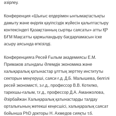
әзірлеу.
Конференция «Шығыс елдерімен ынтымақтастықты
дамыту және өңірлік қауіпсіздік жүйесін қалыптастыру
контексіндегі Қазақстанның сыртқы саясаты» атты ҚР
БҒМ Мақсатты қаржыландыру бағдарламасын іске
асыру аясында өткізілді.
Конференцияға Ресей Ғылым академиясы Е.М.
Примаков атындағы Әлемдік экономика және
халықаралық қатынастар ұлттық зерттеу институты
секторын меңгеруші, саяси ғ.д. Д.Б. Малышева, белгілі
ресей экономисті, э.ғ.д., профессор В.В. Котилко,
тарихшы-ғалым, т.ғ.д., профессор Д.А. Аманжолова,
Әзірбайжан Халықаралық қатынастарды талдау
орталығының жетекші кеңесшісі, халықаралық саясат
бойынша PhD докторы Н. Ахмедов сияқты т.б.