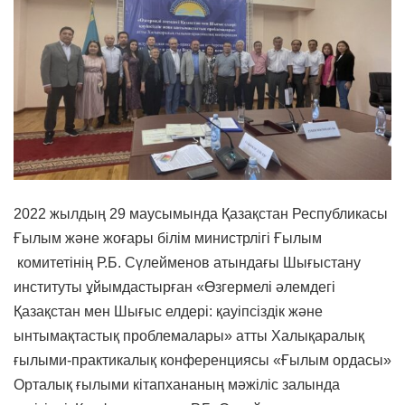
2022 жылдың 29 маусымында Қазақстан Республикасы
Ғылым және жоғары білім министрлігі Ғылым
комитетінің Р.Б. Сүлейменов атындағы Шығыстану
институты ұйымдастырған «Өзгермелі әлемдегі
Қазақстан мен Шығыс елдері: қауіпсіздік және
ынтымақтастық проблемалары» атты Халықаралық
ғылыми-практикалық конференциясы «Ғылым ордасы»
Орталық ғылыми кітапхананың мәжіліс залында