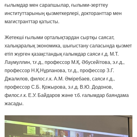
ғылымдар мен сарапшылар, ғылыми-зерттеу
институттарының қызметкерлері, докторанттар мен
магистранттар қатысты.
Жетекші ғылыми орталықтардан сыртқы саясат,
халықаралық экономика, шығыстану саласында қызмет
етіп жүрген қазақстандық ғалымдар саяси ғ.д. М.Т.
Лаумуллин, т.ғ.д., профессор М.Қ. Әбусейітова, э.ғ.д.,
профессор Н.Қ.Нұрланова, т.ғ.д., профессор З.Г.
Джалилов, филос.ғ.к. А.М. Әміребаев, саяси ғ.д.,
профессор С.Б. Қожырова, э.ғ.д. В.Ю. Додонов,
филос.ғ.к. Е.У. Байдаров және т.б. ғалымдар баяндама
жасады.