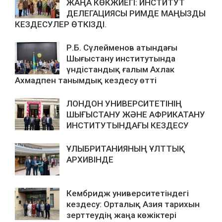
ЖАҢА КӨКЖИЕГІ: ИНСТИТУТ
ДЕЛЕГАЦИЯСЫ РИМДЕ МАҢЫЗДЫ
КЕЗДЕСУЛЕР ӨТКІЗДІ.
Р.Б. Сүлейменов атындағы
Шығыстану институтында
үндістандық ғалым Ахлак
Ахмадпен танымдық кездесу өтті
ЛОНДОН УНИВЕРСИТЕТІНІҢ
ШЫҒЫСТАНУ ЖӘНЕ АФРИКАТАНУ
ИНСТИТУТЫНДАҒЫ КЕЗДЕСУ
ҰЛЫБРИТАНИЯНЫҢ ҰЛТТЫҚ
АРХИВІНДЕ
Кембридж университетіндегі
кездесу: Орталық Азия тарихын
зерттеудің жаңа көжіктері