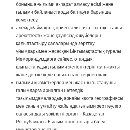
бойынша ғылыми ақпарат алмасу өсімі және
ғылыми байланыстарды баптауға барынша
көмектесу.
әлемдік/аймақтық ориенталистика, сыртқы саяси
әрекеттестік және қауіпсіздік жүйелерін
қалыптастыру салаларында зерттеу
ұйымдарымен жасасқан Ынтымақтастық туралы
Меморандумдарға сәйкес, отандық
шығыстанудың ғылыми жетістіктерін жан-жақты
және дер кезінде насихаттап, кеңінен жаю.
ғылыми қызметкерлер мен жас шығыстанушы
ғалымдарға арналған шетелдік
тағылымдамалардың арнайы квота географиясы
мен санын ұлғайту жайында ғылыми зерттеулер
саласындағы уәкілетті орган – Қазақстан
Республикасы Ғылым және жоғары білім
министрлігіне өтіну.