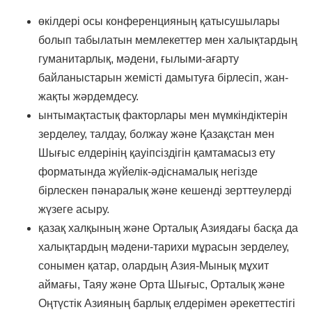
өкілдері осы конференцияның қатысушылары
болып табылатын мемлекеттер мен халықтардың
гуманитарлық, мәдени, ғылыми-ағарту
байланыстарын жемісті дамытуға бірлесіп, жан-
жақты жәрдемдесу.
ынтымақтастық факторлары мен мүмкіндіктерін
зерделеу, талдау, болжау және Қазақстан мен
Шығыс елдерінің қауіпсіздігін қамтамасыз ету
форматында жүйелік-әдіснамалық негізде
бірлескен пәнаралық және кешенді зерттеулерді
жүзеге асыру.
қазақ халқының және Орталық Азиядағы басқа да
халықтардың мәдени-тарихи мұрасын зерделеу,
сонымен қатар, олардың Азия-Мынық мұхит
аймағы, Таяу және Орта Шығыс, Орталық және
Оңтүстік Азияның барлық елдерімен әрекеттестігі