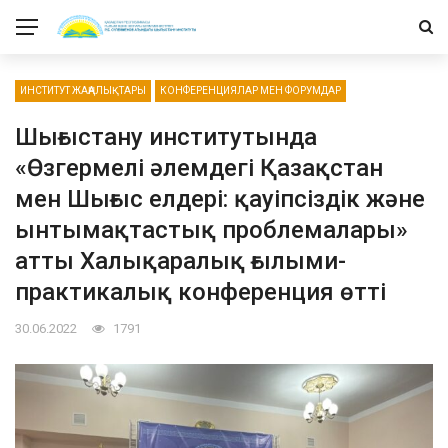
ИНСТИТУТ ЖАҢАЛЫҚТАРЫ
КОНФЕРЕНЦИЯЛАР МЕН ФОРУМДАР
Шығыстану институтында
«Өзгермелі әлемдегі Қазақстан
мен Шығыс елдері: қауіпсіздік және
ынтымақтастық проблемалары»
атты Халықаралық ғылыми-
практикалық конференция өтті
30.06.2022
1791