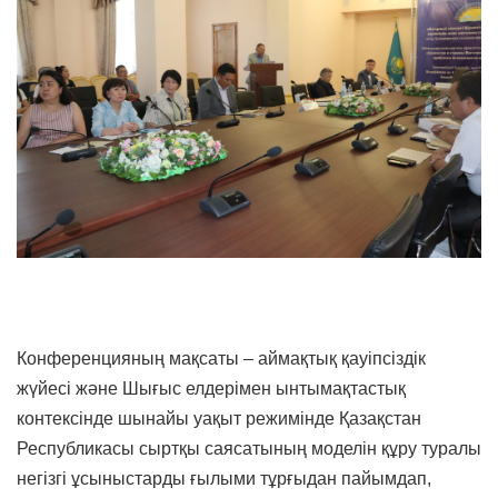
Конференцияның мақсаты – аймақтық қауіпсіздік
жүйесі және Шығыс елдерімен ынтымақтастық
контексінде шынайы уақыт режимінде Қазақстан
Республикасы сыртқы саясатының моделін құру туралы
негізгі ұсыныстарды ғылыми тұрғыдан пайымдап,