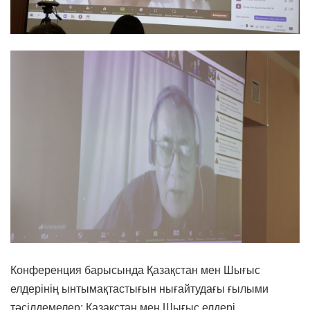
Конференция барысында Қазақстан мен Шығыс
елдерінің ынтымақтастығын нығайтудағы ғылыми
тәсілдемелер; Қазақстан мен Шығыс елдері