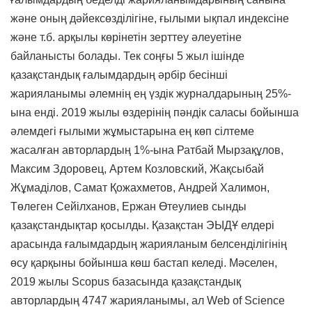
және оның дәйексөзділігіне, ғылыми ықпал индексіне
және т.б. арқылы көрінетін зерттеу әлеуетіне
байланысты болады. Тек соңғы 5 жыл ішінде
қазақстандық ғалымдардың әрбір бесінші
жарияланымы әлемнің ең үздік журналдарының 25%-
ына енді. 2019 жылы өздерінің пәндік саласы бойынша
әлемдегі ғылыми жұмыстарына ең көп сілтеме
жасалған авторлардың 1%-ына Ратбай Мырзақұлов,
Максим Здоровец, Артем Козловский, Жақсыбай
Жұмаділов, Самат Қожахметов, Андрей Халимон,
Төлеген Сейілханов, Ержан Өтеулиев сынды
қазақстандықтар қосылды. Қазақстан ЭЫДҰ елдері
арасында ғалымдардың жарияланым белсенділігінің
өсу қарқыны бойынша көш бастап келеді. Мәселен,
2019 жылы Scopus базасында қазақстандық
авторлардың 4747 жарияланымы, ал Web of Science