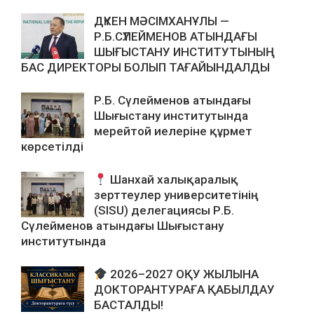
ДҮКЕН МӘСІМХАНҰЛЫ —
Р.Б.СҮЛЕЙМЕНОВ АТЫНДАҒЫ
ШЫҒЫСТАНУ ИНСТИТУТЫНЫҢ
БАС ДИРЕКТОРЫ БОЛЫП ТАҒАЙЫНДАЛДЫ
Р.Б. Сүлейменов атындағы
Шығыстану институтында
мерейтой иелеріне құрмет
көрсетілді
Шанхай халықаралық
зерттеулер университетінің
(SISU) делегациясы Р.Б.
Сүлейменов атындағы Шығыстану
институтында
2026–2027 ОҚУ ЖЫЛЫНА
ДОКТОРАНТУРАҒА ҚАБЫЛДАУ
БАСТАЛДЫ!