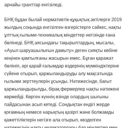
арнайы гранттар енгізіледі.
БНҚ бұдан былай нормативтік-құқықтық актілерге 2019
жылдың соңында енгізілген өзгерістерге сәйкес, нақты
ұлттық ғылыми-техникалық міндеттер негізінде ғана
бөлінеді. БНҚ аясындағы тақырыптардың, мысалы,
«Ауыл шаруашылығын дамыту» деген сияқты көбіне
кеңінен қамтылғаны жасырын емес. Бұған қаражат
бөлініп, әрі қарай ғалымдар өздерінің мүмкіндіктеріне
сүйене отырып, қаржыландыруды алу мақсатында
ғылыми зерттеулерін ұсынды. Нәтижесінде, бағыт
қаржыландырылды, бірақ фермерлер нақты нәтижені
көрмейді. Көрген күннің өзінде олардың шығыны
пайдасынан асып кетеді. Сондықтан ендігі жерде
қоғамның немесе нарықтың қазіргі және болжамды
қажеттіліктерін негізге ала отырып, көзделген
нәтижесінің нақты индикаторлары бар міндеттер мен