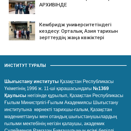
АРХИВІНДЕ
Кембридж университетіндегі
кездесу: Орталық Азия тарихын
зерттеудің жаңа көжіктері
ИНСТИТУТ ТУРАЛЫ
Шығыстану институты
Қазақстан Республикасы
Үкіметінің 1996 ж. 11-ші қарашасындағы
№1369
Қаулысы
негізінде құрылып, Қазақстан Республикасы
Ғылым Министрлігі-Ғылым Академиясы Шығыстану
институтына көрнекті тарихшы-ғалым, Қазақстан
мәдениеттануы мен отандық шығыстанушылардың
ғылыми мектебінің негізін қалаушы, академик
Сүлейменов Рамазан Бимашұлының есімі берілді.