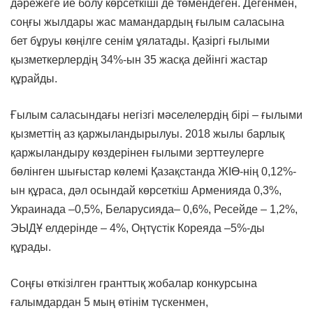
дәрежеге ие болу көрсеткіші де төмендеген. Дегенмен,
соңғы жылдары жас мамандардың ғылым саласына
бет бұруы көңілге сенім ұялатады. Қазіргі ғылыми
қызметкерлердің 34%-ын 35 жасқа дейінгі жастар
құрайды.
Ғылым саласындағы негізгі мәселелердің бірі – ғылыми
қызметтің аз қаржыландырылуы. 2018 жылы барлық
қаржыландыру көздерінен ғылыми зерттеулерге
бөлінген шығыстар көлемі Қазақстанда ЖІӨ-нің 0,12%-
ын құраса, дәл осындай көрсеткіш Арменияда 0,3%,
Украинада –0,5%, Беларусияда– 0,6%, Ресейде – 1,2%,
ЭЫДҰ елдерінде – 4%, Оңтүстік Кореяда –5%-ды
құрады.
Соңғы өткізілген гранттық жобалар конкурсына
ғалымдардан 5 мың өтінім түскенмен,