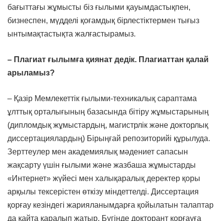
бағыттағы жұмысты біз ғылыми қауымдастықпен,
бизнеспен, мүдделі қоғамдық бірлестіктермен тығыз
ынтымақтастықта жалғастырамыз.
– Плагиат ғылымға қиянат дедік. Плагиаттан қалай
арыламыз?
– Қазір Мемлекеттік ғылыми-техникалық сараптама
ұлттық орталығының базасында бітіру жұмыстарының
(дипломдық жұмыстардың, магистрлік және докторлық
диссертациялардың) Бірыңғай репозиторийі құрылуда.
Зерттеулер мен академиялық мәдениет сапасын
жақсарту үшін ғылыми және жазбаша жұмыстарды
«Интернет» жүйесі мен халықаралық деректер қоры
арқылы тексерістен өткізу міндеттелді. Диссертация
қорғау кезіндегі жарияланымдарға қойылатын талаптар
да қайта қаралып жатыр. Бүгінде докторант қорғауға