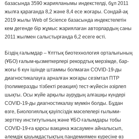
базасында 3590 жарияланымы индекстелді, бұл 2011
жылға қарағанда 8,2 және 8,4 есе жоғары. Сондай-ақ
2019 жылы Web of Science базасында индекстелетін
кем дегенде бір жұмыс жариялаған авторлардың саны
2011 жылмен салыстырғанда 6,2 есеге өсті.
Біздің ғалымдар – Ұлттық биотехнология орталығының
(ҰБО) ғалым-қызметкерлері рекордтық мерзімде, бар-
жоғы 6 күн ішінде штаммы болмаған COVID-19-ды
диагностикалауға арналған жоғары сезімтал ПТР
(полимеразды тізбекті реакция) тест-жүйесін әзірлеп
шықты. Осы жүйе арқылы аурудың алғашқы күндері
COVID-19-ды диагностикалау мүмкін болды. Бұдан
өзге, Биологиялық қауіпсіздік мәселелері ғылыми-
зерттеу институтының және ҰБО ғалымдары тобы
COVID-19-ға қарсы вакцина жасаумен айналысып,
әлемдік қауымдастықтың пандемиямен күресіне өз