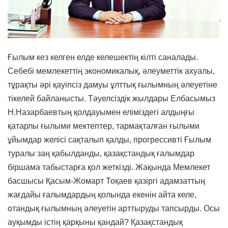
Ғылым кез келген елде келешектің кілті саналады.
Себебі мемлекеттің экономикалық, әлеуметтік ахуалы,
тұрақты әрі қауіпсіз дамуы ұлттық ғылымның әлеуетіне
тікелей байланысты. Тәуелсіздік жылдары Елбасымыз
Н.Назарбаевтың қолдауымен еліміздегі алдыңғы
қатарлы ғылыми мектептер, тармақталған ғылыми
ұйымдар желісі сақталып қалды, прогрессивті Ғылым
туралы заң қабылданды, қазақстандық ғалымдар
біршама табыстарға қол жеткізді. Жақында Мемлекет
басшысы Қасым-Жомарт Тоқаев қазіргі адамзаттың
жағдайы ғалымдардың қолында екенін айта келе,
отандық ғылымның әлеуетін арттыруды тапсырды. Осы
ауқымды істің қарқыны қандай? Қазақстандық