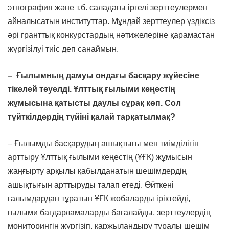
этнография және т.б. саладағы іргелі зерттеулермен
айналысатын институттар. Мұндай зерттеулер үздіксіз
әрі гранттық конкурстардың нәтижелеріне қарамастан
жүргізілуі тиіс деп санаймын.
– Ғылымның дамуы ондағы басқару жүйесіне
тікелей тәуелді.
Ұлттық ғылыми кеңестің
жұмысына қатысты даулы сұрақ көп. Сол
түйткілдердің түйіні қалай тарқатылмақ?
– Ғылымды басқарудың ашықтығы мен тиімділігін
арттыру Ұлттық ғылыми кеңестің (ҰҒК) жұмысын
жаңғырту арқылы қабылданатын шешімдердің
ашықтығын арттыруды талап етеді. Өйткені
ғалымдардан тұратын ҰҒК жобаларды іріктейді,
ғылыми бағдарламаларды бағалайды, зерттеулердің
мониторингін жүргізіп, қаржыландыру туралы шешім