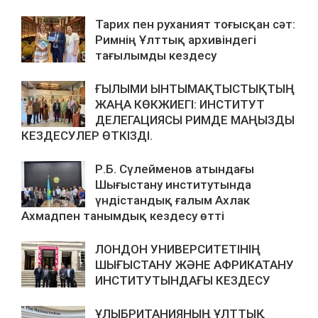
Тарих пен руханият тоғысқан сәт:
Римнің Ұлттық архивіндегі
тағылымды кездесу
ҒЫЛЫМИ ЫНТЫМАҚТЫСТЫҚТЫҢ
ЖАҢА КӨКЖИЕГІ: ИНСТИТУТ
ДЕЛЕГАЦИЯСЫ РИМДЕ МАҢЫЗДЫ
КЕЗДЕСУЛЕР ӨТКІЗДІ.
Р.Б. Сүлейменов атындағы
Шығыстану институтында
үндістандық ғалым Ахлак
Ахмадпен танымдық кездесу өтті
ЛОНДОН УНИВЕРСИТЕТІНІҢ
ШЫҒЫСТАНУ ЖӘНЕ АФРИКАТАНУ
ИНСТИТУТЫНДАҒЫ КЕЗДЕСУ
ҰЛЫБРИТАНИЯНЫҢ ҰЛТТЫҚ