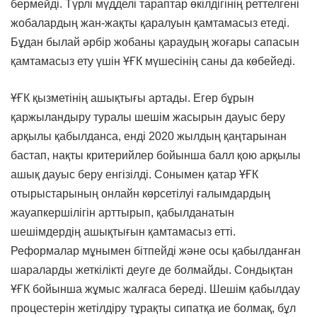
бермейді. Түрлі мүдделі тараптар өкілдігінің реттелгені
жобалардың жан-жақты қаралуын қамтамасыз етеді.
Бұдан былай әрбір жобаны қараудың жоғары сапасын
қамтамасыз ету үшін ҰҒК мүшесінің саны да көбейеді.
ҰҒК қызметінің ашықтығы артады. Егер бұрын
қаржыландыру туралы шешім жасырын дауыс беру
арқылы қабылданса, енді 2020 жылдың қаңтарынан
бастап, нақты критерийлер бойынша балл қою арқылы
ашық дауыс беру енгізілді. Сонымен қатар ҰҒК
отырыстарының онлайн көрсетілуі ғалымдардың
жауапкершілігін арттырып, қабылданатын
шешімдердің ашықтығын қамтамасыз етті.
Реформалар мұнымен бітпейді және осы қабылданған
шараларды жеткілікті деуге де болмайды. Сондықтан
ҰҒК бойынша жұмыс жалғаса береді. Шешім қабылдау
процестерін жетілдіру тұрақты сипатқа ие болмақ, бұл