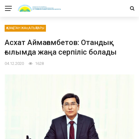
ҚАЗАҚСТАН ЖАҢАЛЫҚТАРЫ
Асхат Аймағамбетов: Отандық
ғылымда жаңа серпіліс болады
04.12.2020
1628