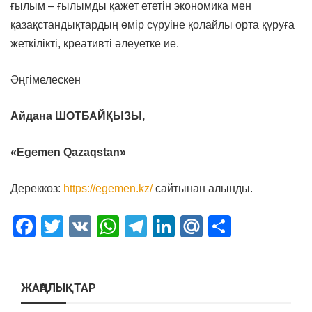
ғылым – ғылымды қажет ететін экономика мен
қазақстандықтардың өмір сүруіне қолайлы орта құруға
жеткілікті, креативті әлеуетке ие.
Әңгімелескен
Айдана ШОТБАЙҚЫЗЫ,
«Egemen Qazaqstan»
Дереккөз:
https://egemen.kz/
сайтынан алынды.
Facebook
Twitter
VK
WhatsApp
Telegram
LinkedIn
Mail.Ru
Отправ
ЖАҢАЛЫҚТАР