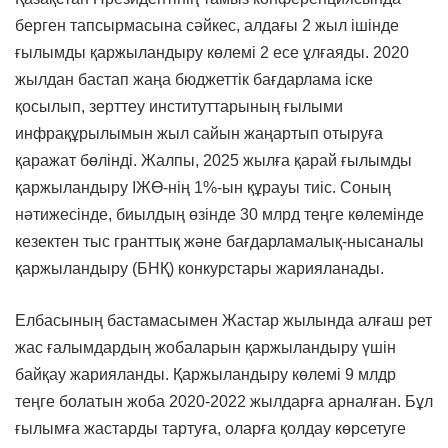
берген тапсырмасына сәйкес, алдағы 2 жыл ішінде
ғылымды қаржыландыру көлемі 2 есе ұлғаяды. 2020
жылдан бастап жаңа бюджеттік бағдарлама іске
қосылып, зерттеу институттарының ғылыми
инфрақұрылымын жыл сайын жаңартып отыруға
қаражат бөлінді. Жалпы, 2025 жылға қарай ғылымды
қаржыландыру ІЖӨ-нің 1%-ын құрауы тиіс. Соның
нәтижесінде, биылдың өзінде 30 млрд теңге көлемінде
кезектен тыс гранттық және бағдарламалық-нысаналы
қаржыландыру (БНҚ) конкурстары жарияланады.
Елбасының бастамасымен Жастар жылында алғаш рет
жас ғалымдардың жобаларын қаржыландыру үшін
байқау жарияланды. Қаржыландыру көлемі 9 млдр
теңге болатын жоба 2020-2022 жылдарға арналған. Бұл
ғылымға жастарды тартуға, оларға қолдау көрсетуге