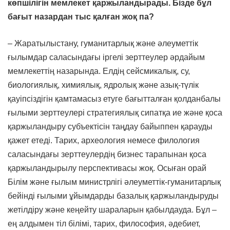
көпшілігін мемлекет қаржыландырады. Бізде бұл
бағыт назардан тыс қалған жоқ па?
– Жаратылыстану, гуманитарлық және әлеуметтік
ғылымдар саласындағы іргелі зерттеулер әрдайым
мемлекеттің назарында. Елдің сейсмикалық, су,
биологиялық, химиялық, ядролық және азық-түлік
қауіпсіздігін қамтамасыз етуге бағытталған қолданбалы
ғылыми зерттеулері стратегиялық сипатқа ие және қоса
қаржыландыру субъектісін таңдау байыппен қарауды
қажет етеді. Тарих, археология немесе филология
саласындағы зерттеулердің бизнес тарапынан қоса
қаржыландырылу перспективасы жоқ. Осыған орай
Білім және ғылым министрлігі әлеуметтік-гуманитарлық
бейінді ғылыми ұйымдарды базалық қаржыландыруды
жетілдіру және кеңейту шараларын қабылдауда. Бұл –
ең алдымен тіл білімі, тарих, философия, әдебиет,