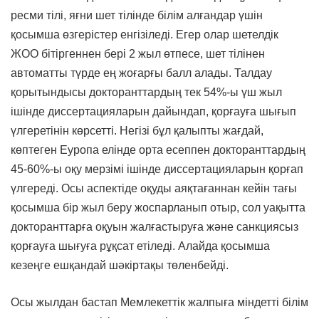
ресми тілі, яғни шет тілінде білім алғандар үшін
қосымша өзгерістер енгізіледі. Егер олар шетелдік
ЖОО бітіргеннен бері 2 жыл өтпесе, шет тілінен
автоматты түрде ең жоғарғы балл алады. Талдау
қорытындысы докторанттардың тек 54%-ы үш жыл
ішінде диссертацияларын дайындап, қорғауға шығып
үлгеретінін көрсетті. Негізі бұл қалыпты жағдай,
көптеген Еуропа елінде орта есеппен докторанттардың
45-60%-ы оқу мерзімі ішінде диссертацияларын қорғап
үлгереді. Осы аспектіде оқуды аяқтағаннан кейін тағы
қосымша бір жыл беру жоспарланып отыр, сол уақытта
докторанттарға оқуын жалғастыруға және санкциясыз
қорғауға шығуға рұқсат етіледі. Алайда қосымша
кезеңге ешқандай шәкіртақы төленбейді.
Осы жылдан бастап Мемлекеттік жалпыға міндетті білім