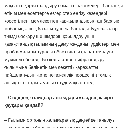
мақсаты, қаржыландыру сомасы, нәтижелері, бастапқы
өтінім мен есептерге өзгерістер енгізу кезеңдері
көрсетілген, мемлекеттен қаржыландырылған барлық
жобаның ашық базасы құрыла бастады. Бұл базалар
тиімді басқару шешімдерін қабылдау үшін
қазақстандық ғылымның даму жағдайы, үрдістері мен
проблемалары туралы объективті ақпарат жинауға
мүмкіндік береді. Біз қолға алған цифрландыру
ғылымына бөлінетін мемлекеттік қаражатты
пайдаланудың және нәтижелілік процесінің толық
ашықтығын қамтамасыз етуді мақсат етеді.
–
Сіздіңше, отандық ғалымдарымыздың қазіргі
қауқары қандай?
– Ғылыми ортаның халықаралық деңгейде танылуы
ғалымдардың беделді жарияланымдарының санына