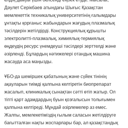
Дәулет Серікбаев атындағы Шығыс Қазақстан
мемлекеттік техникалық университетінің ғалымдары
ұнтақты қорғаныс жабындарын жағудың плазмалық
тәсілдерін жетілдірді. Конструкциялық құрышты
электролитті-плазмалық, химиялық-термиялық
өңдеудің ресурс үнемдеуші тәсілдері зерттелді және
әзірленді. Бұлардың нәтижелері отандық машина
жасауда аса маңызды.
ҰБО-да шеміршек қабатының және сүйек тінінің
ақауларын тиімді қалпына келтіретін биопрепарат
жасалып, клиникалық сынақтан сәтті өтіп жатыр. Ол
тіпті қарт адамдардың буын қозғалысын толығымен
қалпына келтіреді. Мұндай әзірлемелер аз емес.
Жалпы, мемлекетіміздің ғылым саласын жетілдіруге
бағытталған нақты жоспарлары бар, ал қазақстандық