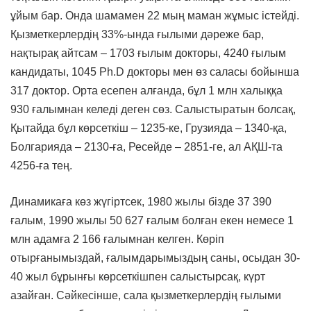
ұйым бар. Онда шамамен 22 мың маман жұмыс істейді.
Қызметкерлердің 33%-ында ғылыми дәреже бар,
нақтырақ айтсам – 1703 ғылым докторы, 4240 ғылым
кандидаты, 1045 Ph.D докторы мен өз саласы бойынша
317 доктор. Орта есепен алғанда, бұл 1 млн халыққа
930 ғалымнан келеді деген сөз. Салыстыратын болсақ,
Қытайда бұл көрсеткіш – 1235-ке, Грузияда – 1340-қа,
Болгарияда – 2130-ға, Ресейде – 2851-ге, ал АҚШ-та
4256-ға тең.
Динамикаға көз жүгіртсек, 1980 жылы бізде 37 390
ғалым, 1990 жылы 50 627 ғалым болған екен немесе 1
млн адамға 2 166 ғалымнан келген. Көріп
отырғанымыздай, ғалымдарымыздың саны, осыдан 30-
40 жыл бұрынғы көрсеткішпен салыстырсақ, күрт
азайған. Сәйкесінше, сала қызметкерлердің ғылыми