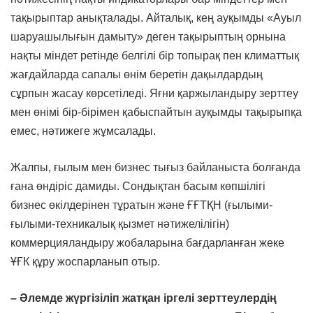
тақырыптар анықталады. Айталық, кең ауқымды «Ауыл
шаруашылығын дамыту» деген тақырыптың орнына
нақты міндет ретінде белгілі бір топырақ пен климаттық
жағдайларда сапалы өнім беретін дақылдардың
сұрпын жасау көрсетіледі. Яғни қаржыландыру зерттеу
мен өнімі бір-бірімен қабыспайтын ауқымды тақырыпқа
емес, нәтижеге жұмсалады.
Жалпы, ғылым мен бизнес тығыз байланыста болғанда
ғана өндіріс дамиды. Сондықтан басым көпшілігі
бизнес өкілдерінен тұратын және ҒҒТҚН (ғылыми-
ғылыми-техникалық қызмет нәтижелілігін)
коммерцияландыру жобаларына бағдарланған жеке
ҰҒК құру жоспарланып отыр.
– Әлемде жүргізіліп жатқан іргелі зерттеулердің