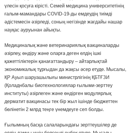
үлесін қосуға кірісті. Семей медицина университетінің
ғалым-мамандары COVID-19-ды емдеудің тиімді
әдістемесін әзірледі, соның негізінде жағдайы нашар
науқас ауруынан айықты.
Медициналық және ветеринариялық вакциналарды
әзірлеу, өндіру және оларға деген елдің ішкі
қажеттіліктерін қанағаттандыру – айтарлықтай
экономикалық тұрғыдан да жақсы әсер етуде. Мысалы,
ҚР Ауыл шаруашылығы министрлігінің ҚБТҒЗИ
(Қоладнбалы биотехнологиялар ғылыми-зерттеу
институты) әзірлеген және өндірген модулярлық
дерматит вакцинасы тек бір жыл ішінде бюджеттен
бөлінетін 2 млрд теңге үнемдеуге сеп болды.
Ғылымның басқа салаларындағы зерттеушілер де
елдің дамуы үшін белсенді еңбек етуде. Мысалы,