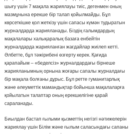
шығу үшін 7 мақала жариялауы тиіс, дегенмен оның
мазмұнына ерекше бір талап қойылмайды. Бұл
көрсеткішке қол жеткізу үшін сапасы күмән тудыратын
журналдарда жарияланады. Біздің ғалымдардың
мақалалары халықаралық базаға енбейтін
журналдарда жарияланған жағдайлар жиілеп кетті.
Әлбетте, бұл тәжірибені өзгерту керек. Қағида
қарапайым – «беделсіз» журналдардағы бірнеше
жарияланымның орнына жоғары сапалы журналдағы
бір мақала болғаны дұрыс. Бұл ретте гуманитарлық
және әлеуметтік мамандықтар бойынша мақалаларға
қойылатын талаптар оның ерекшелігіне қарай
сараланады.
Биылдан бастап ғылыми қызметтің негізгі нәтижелерін
жариялау үшін Білім және ғылым саласындағы сапаны