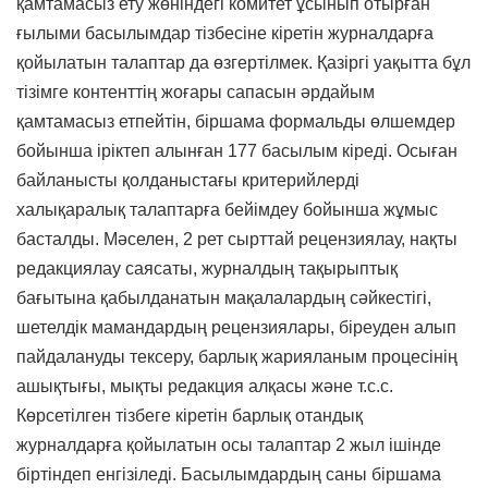
қамтамасыз ету жөніндегі комитет ұсынып отырған
ғылыми басылымдар тізбесіне кіретін журналдарға
қойылатын талаптар да өзгертілмек. Қазіргі уақытта бұл
тізімге контенттің жоғары сапасын әрдайым
қамтамасыз етпейтін, біршама формальды өлшемдер
бойынша іріктеп алынған 177 басылым кіреді. Осыған
байланысты қолданыстағы критерийлерді
халықаралық талаптарға бейімдеу бойынша жұмыс
басталды. Мәселен, 2 рет сырттай рецензиялау, нақты
редакциялау саясаты, журналдың тақырыптық
бағытына қабылданатын мақалалардың сәйкестігі,
шетелдік мамандардың рецензиялары, біреуден алып
пайдалануды тексеру, барлық жарияланым процесінің
ашықтығы, мықты редакция алқасы және т.с.с.
Көрсетілген тізбеге кіретін барлық отандық
журналдарға қойылатын осы талаптар 2 жыл ішінде
біртіндеп енгізіледі. Басылымдардың саны біршама