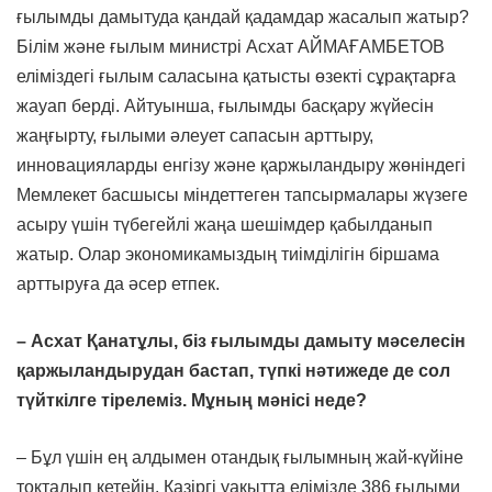
ғылымды дамытуда қандай қадамдар жасалып жатыр?
Білім және ғылым министрі Асхат АЙМАҒАМБЕТОВ
еліміздегі ғылым саласына қатысты өзекті сұрақтарға
жауап берді. Айтуынша, ғылымды басқару жүйесін
жаңғырту, ғылыми әлеует сапасын арттыру,
инновацияларды енгізу және қаржыландыру жөніндегі
Мемлекет басшысы міндеттеген тапсырмалары жүзеге
асыру үшін түбегейлі жаңа шешімдер қабылданып
жатыр. Олар экономикамыздың тиімділігін біршама
арттыруға да әсер етпек.
– Асхат Қанатұлы, біз ғылымды дамыту мәселесін
қаржыландырудан бастап, түпкі нәтижеде де сол
түйткілге тірелеміз. Мұның мәнісі неде?
– Бұл үшін ең алдымен отандық ғылымның жай-күйіне
тоқталып кетейін. Қазіргі уақытта елімізде 386 ғылыми