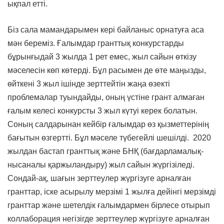
ықпал етті.
Біз сала мамандарымен кері байланыс орнатуға аса
мән береміз. Ғалымдар гранттық конкурстарды
бұрынғыдай 3 жылда 1 рет емес, жыл сайын өткізу
мәселесін көп көтерді. Бұл расымен де өте маңызды,
өйткені 3 жыл ішінде зерттейтін жаңа өзекті
проблемалар туындайды, оның үстіне грант алмаған
ғалым келесі конкурсты 3 жыл күтуі керек болатын.
Соның салдарынан кейбір ғалымдар өз қызметтерінің
бағытын өзгертті. Бұл мәселе түбегейлі шешілді. 2020
жылдан бастап гранттық және БНҚ (бағдарламалық-
нысаналы қаржыландыру) жыл сайын жүргізіледі.
Сондай-ақ, шағын зерттеулер жүргізуге арналған
гранттар, іске асырылу мерзімі 1 жылға дейінгі мерзімді
гранттар және шетелдік ғалымдармен бірлесе отырып
коллаборация негізігде зерттеулер жүргізуге арналған