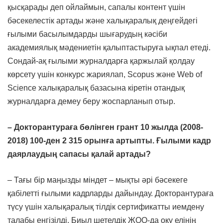
қысқарады деп ойлаймын, сапалы контент үшін
бәсекелестік артады және халықаралық деңгейдегі
ғылыми басылымдарды шығарудың кәсіби
академиялық мәдениетін қалыптастыруға ықпал етеді.
Сондай-ақ ғылыми журналдарға қаржылай қолдау
көрсету үшін конкурс жариялап, Scopus және Web of
Science халықаралық базасына кіретін отандық
журналдарға демеу беру жоспарланып отыр.
– Докторантураға бөлінген грант 10 жылда (2008-
2018) 100-ден 2 315 орынға артыпты. Ғылыми кадр
даярлаудың сапасы қалай артады?
– Тағы бір маңызды міндет – мықты әрі бәсекеге
қабілетті ғылыми кадрларды дайындау. Докторантураға
түсу үшін халықаралық тілдік сертификатты иемдену
талабы енгізілді. Биыл шетелдік ЖОО-да оқу елінің