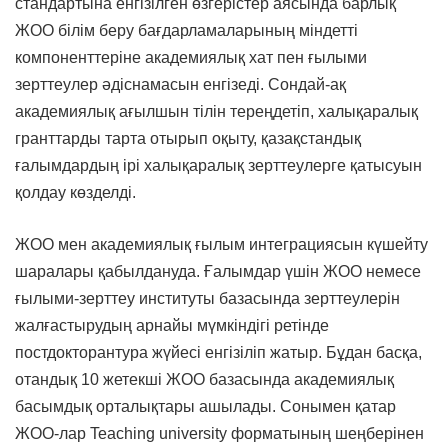
стандартына енгізілген өзгерістер аясында барлық
ЖОО білім беру бағдарламаларының міндетті
компоненттеріне академиялық хат пен ғылыми
зерттеулер әдіснамасын енгізеді. Сондай-ақ
академиялық ағылшын тілін тереңдетіп, халықаралық
гранттарды тарта отырып оқыту, қазақстандық
ғалымдардың ірі халықаралық зерттеулерге қатысуын
қолдау көзделді.
ЖОО мен академиялық ғылым интеграциясын күшейту
шаралары қабылдануда. Ғалымдар үшін ЖОО немесе
ғылыми-зерттеу институты базасында зерттеулерін
жалғастырудың арнайы мүмкіндігі ретінде
постдокторантура жүйесі енгізіліп жатыр. Бұдан басқа,
отандық 10 жетекші ЖОО базасында академиялық
басымдық орталықтары ашылады. Сонымен қатар
ЖОО-лар Teaching university форматының шеңберінен