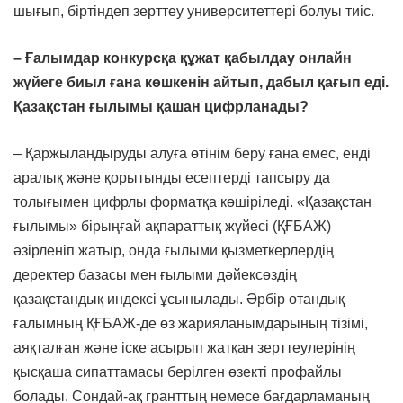
шығып, біртіндеп зерттеу университеттері болуы тиіс.
– Ғалымдар конкурсқа құжат қабылдау онлайн
жүйеге биыл ғана көшкенін айтып, дабыл қағып еді.
Қазақстан ғылымы қашан цифрланады?
– Қаржыландыруды алуға өтінім беру ғана емес, енді
аралық және қорытынды есептерді тапсыру да
толығымен цифрлы форматқа көшіріледі. «Қазақстан
ғылымы» бірыңғай ақпараттық жүйесі (ҚҒБАЖ)
әзірленіп жатыр, онда ғылыми қызметкерлердің
деректер базасы мен ғылыми дәйексөздің
қазақстандық индексі ұсынылады. Әрбір отандық
ғалымның ҚҒБАЖ-де өз жарияланымдарының тізімі,
аяқталған және іске асырып жатқан зерттеулерінің
қысқаша сипаттамасы берілген өзекті профайлы
болады. Сондай-ақ гранттың немесе бағдарламаның