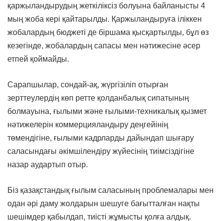
қаржыландырудың жеткіліксіз болуына байланысты 4
мың жоба кері қайтарылды. Қаржыландыруға іліккен
жобалардың бюджеті де біршама қысқартылды, бұл өз
кезегінде, жобалардың сапасы мен нәтижесіне әсер
етпей қоймайды.
Сарапшылар, сондай-ақ, жүргізіліп отырған
зерттеулердің көп ретте қолданбалық сипатының
болмауына, ғылыми және ғылыми-техникалық қызмет
нәтижелерін коммерцияландыру деңгейінің
төмендігіне, ғылыми кадрларды дайындап шығару
саласындағы әкімшілендіру жүйесінің тиімсіздігіне
назар аудартып отыр.
Біз қазақстандық ғылым саласының проблемалары мен
одан әрі даму жолдарын шешуге бағытталған нақты
шешімдер қабылдап, тиісті жұмысты қолға алдық.