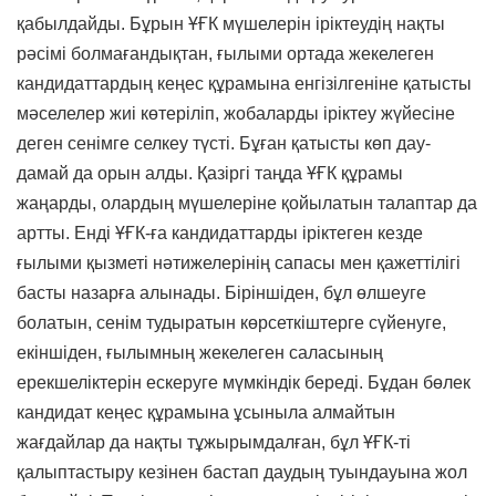
қабылдайды. Бұрын ҰҒК мүшелерін іріктеудің нақты
рәсімі болмағандықтан, ғылыми ортада жекелеген
кандидаттардың кеңес құрамына енгізілгеніне қатысты
мәселелер жиі көтеріліп, жобаларды іріктеу жүйесіне
деген сенімге селкеу түсті. Бұған қатысты көп дау-
дамай да орын алды. Қазіргі таңда ҰҒК құрамы
жаңарды, олардың мүшелеріне қойылатын талаптар да
артты. Енді ҰҒК-ға кандидаттарды іріктеген кезде
ғылыми қызметі нәтижелерінің сапасы мен қажеттілігі
басты назарға алынады. Біріншіден, бұл өлшеуге
болатын, сенім тудыратын көрсеткіштерге сүйенуге,
екіншіден, ғылымның жекелеген саласының
ерекшеліктерін ескеруге мүмкіндік береді. Бұдан бөлек
кандидат кеңес құрамына ұсыныла алмайтын
жағдайлар да нақты тұжырымдалған, бұл ҰҒК-ті
қалыптастыру кезінен бастап даудың туындауына жол