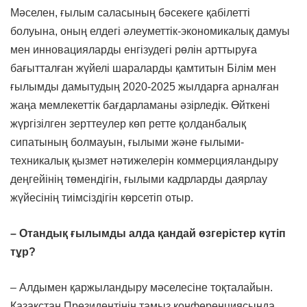
Мәселен, ғылым саласының бәсекеге қабілетті
болуына, оның елдегі әлеуметтік-экономикалық дамуы
мен инновацияларды енгізудегі рөлін арттыруға
бағытталған жүйелі шараларды қамтитын Білім мен
ғылымды дамытудың 2020-2025 жылдарға арналған
жаңа мемлекеттік бағдарламаны әзірледік. Өйткені
жүргізілген зерттеулер көп ретте қолданбалық
сипатының болмауын, ғылыми және ғылыми-
техникалық қызмет нәтижелерін коммерцияландыру
деңгейінің төмендігін, ғылыми кадрларды даярлау
жүйесінің тиімсіздігін көрсетіп отыр.
– Отандық ғылымды алда қандай өзгерістер күтіп
тұр?
– Алдымен қаржыландыру мәселесіне тоқталайын.
Қазақстан Президентінің тамыз конференциясында