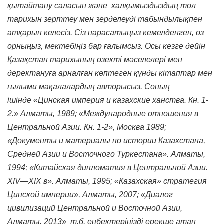
қытайтану саласын және халқымыздыздың төл
тарихын зерттеу мен зерделеуді табындылықпен
атқарып келесіз. Сіз парасатыңыз кемелденген, өз
орныңыз, мектебіңіз бар ғалымсыз. Осы кезге дейін
Қазақстан тарихының өзекті мәселелері мен
деректануға арналған көптеген құнды кітаптар мен
ғылыми мақалалардың авторысыз. Соның
ішінде
«Цинская империя и казахские ханства.
Кн
.
1-
2.» Алматы, 1989;
«Международные отношения в
Центральной Азии. Кн. 1-2», Москва 1989;
«Документы и материалы по истории Казахстана,
Средней Азии и Восточного Туркестана». Алматы,
1994; «Китайская дипломатия в Центральной Азии.
XIV—XIX в». Алматы, 1995;
«Казахская» стратегия
Цинской империи», Алматы, 2007;
«Диалог
цивилизаций Центральной и Восточной Азии,
Алматы, 2013
»
т.б. еңбектеріңізді ерекше атап