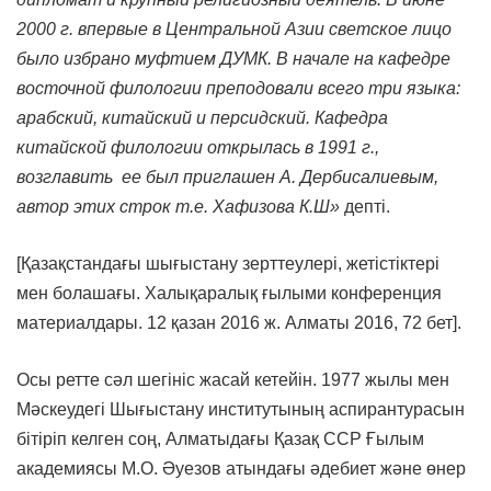
2000 г. впервые в Центральной Азии светское лицо
было избрано муфтием ДУМК. В начале на кафедре
восточной филологии преподовали всего три языка:
арабский, китайский и персидский. Кафедра
китайской филологии открылась в 1991 г.,
возглавить ее был приглашен А. Дербисалиевым,
автор этих строк т.е. Хафизова К.Ш»
депті.
[Қазақстандағы шығыстану зерттеулері, жетістіктері
мен болашағы. Халықаралық ғылыми конференция
материалдары. 12 қазан 2016 ж. Алматы 2016, 72 бет].
Осы ретте сәл шегініс жасай кетейін. 1977 жылы мен
Мәскеудегі Шығыстану институтының аспирантурасын
бітіріп келген соң, Алматыдағы Қазақ ССР Ғылым
академиясы М.О. Әуезов атындағы әдебиет және өнер