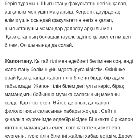
беріп тұрамын. Шығыстану факультетін негізін қалап,
ашқаным мен үшін мақтаныш. Кеңестік дәуірде-ақ
еліміз үшін осындай факультеттің негізін қалап,
шығыстанушы мамандар даярлау арқылы мен
Қазақстанның болашақ тәуелсіздігіне қызмет еттім деп
білем. Ол шынында да солай.
Жапонтану.
Қытай тілі мен әдебиеті бөлімінен соң, енді
жапонтану бөлімін ұйымдастыруға кірістім. Өкінішке
орай Қазақстанда жапон тілін білетін бірде-бір адам
табылмады. Жапон тілін білем деп ұлты кәріс, бірақ
мамандығы бойынша музыка саласының маманы
келді. Қарт кісі екен. Әйтсе де оның да жапон
филологиясы саласынан хабары жоқ еді. Сөйтіп
қиналып жүргенімде әлдебір кісіден Бішкекте бір жапон
жігітінің мамандығы емес, өзге кәсіпте қызмет етіп
жүргенін, түрік тілін білетіні жайлы хабар естідім. Дереу