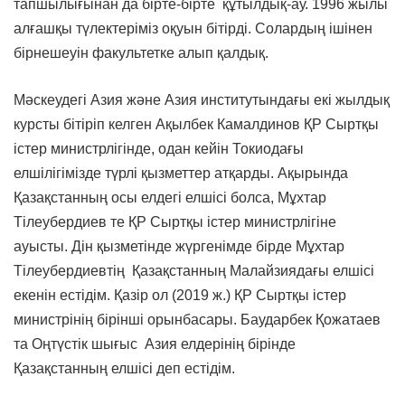
тапшылығынан да бірте-бірте құтылдық-ау. 1996 жылы
алғашқы түлектеріміз оқуын бітірді. Солардың ішінен
бірнешеуін факультетке алып қалдық.
Мәскеудегі Азия және Азия институтындағы екі жылдық
курсты бітіріп келген Ақылбек Камалдинов ҚР Сыртқы
істер министрлігінде, одан кейін Токиодағы
елшілігімізде түрлі қызметтер атқарды. Ақырында
Қазақстанның осы елдегі елшісі болса, Мұхтар
Тілеубердиев те ҚР Сыртқы істер министрлігіне
ауысты. Дін қызметінде жүргенімде бірде Мұхтар
Тілеубердиевтің Қазақстанның Малайзиядағы елшісі
екенін естідім. Қазір ол (2019 ж.) ҚР Сыртқы істер
министрінің бірінші орынбасары. Баударбек Қожатаев
та Оңтүстік шығыс Азия елдерінің бірінде
Қазақстанның елшісі деп естідім.