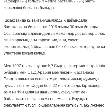
кафедраның толысып жетіле бастағанының басты
көрсеткіші болып табылады.
Қазақстанда қытайтанушылардың дайындала
бастағанына биыл, яғни 2019 жылы 30 жыл болады.
Осы аралықта дайындалған мамандар достас көршілес
екі ел арасындағы тарихи, мәдени, саяси,
экономикалық байланыстың биік белеске көтерілуіне өз
үлестерін қосып келеді.
Мен 1997 жылы сәуірде ҚР Сыртқы істер министрлігінің
бұйрығымен Сауд Арабия мемлекетінің астанасы
Риядта ашылған елшілікте дипломатиялық жұмысқа
ауысып кеттім. Содан бері 32 жыл өтсе де, бір кездері
өзім негізін қалаған шығыстану факультетімен
байланысты ешқашан үзген емеспін. Әруақыт
факультеттің түрлі іс-шараларына қатысып, ақыл-кеңес