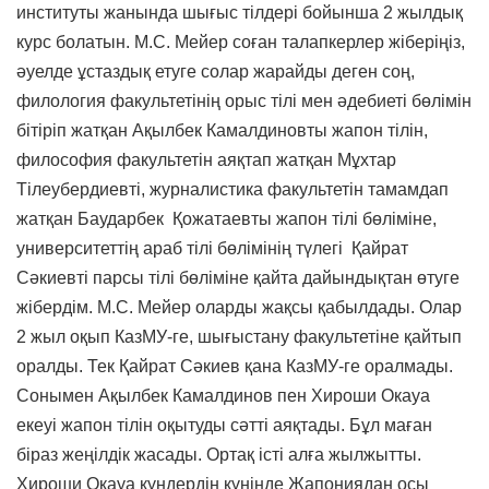
институты жанында шығыс тілдері бойынша 2 жылдық
курс болатын. М.С. Мейер соған талапкерлер жіберіңіз,
әуелде ұстаздық етуге солар жарайды деген соң,
филология факультетінің орыс тілі мен әдебиеті бөлімін
бітіріп жатқан Ақылбек Камалдиновты жапон тілін,
философия факультетін аяқтап жатқан Мұхтар
Тілеубердиевті, журналистика факультетін тамамдап
жатқан Баударбек Қожатаевты жапон тілі бөліміне,
университеттің араб тілі бөлімінің түлегі Қайрат
Сәкиевті парсы тілі бөліміне қайта дайындықтан өтуге
жібердім. М.С. Мейер оларды жақсы қабылдады. Олар
2 жыл оқып КазМУ-ге, шығыстану факультетіне қайтып
оралды. Тек Қайрат Сәкиев қана КазМУ-ге оралмады.
Сонымен Ақылбек Камалдинов пен Хироши Окауа
екеуі жапон тілін оқытуды сәтті аяқтады. Бұл маған
біраз жеңілдік жасады. Ортақ істі алға жылжытты.
Хироши Окауа күндердің күнінде Жапониядан осы