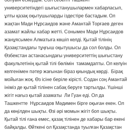
университетіндегі шығыстанушылармен хабарласып,
ұлты қазақ оқытушыларды іздестіре бастадым. Ол
жақтан Мәди Нұрсаидов және Амантай Торғаев деген
азамат жайлы хабар жетті. Сонымен Мәди Нұрсаидов
жанұясымен Алматыға көшіп келді. Қытай тілінің
Қазақстандағы тұңғыш оқытушысы да сол болды. Ол
Өзбекстан астанасындағы университеттің шығыстану
факультетінің қытай тілі бөлімін тамамдапты. Ол келуін
келгенімен пәтер жағынан біраз қиындық көрді. Бірақ
мойыған жоқ. Өз ісіне беріле кірісті. Содан соң Амантай
ініміз де қытай тілінен сабақ беруге тартылды. Үшінші
жігіт нағыз қытай азаматы Ли Гуан еді. Ол да
Ташкентте Нұрсаидов Мәдимен бірге оқыған екен. Ол
да көңілден шықты. Өзі әрі момын жігіт боп шықты.
Қытай тілі ғана емес, қазақ тілінен де хабары бар екені
байқалды. Өйткені ол Қазақстанда туылған Қазақстан