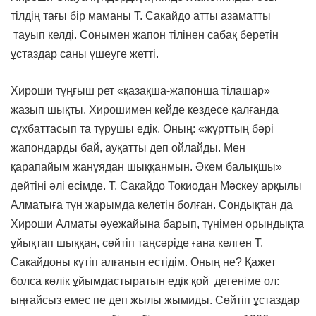
тілдің тағы бір маманы Т. Сакайдо атты азаматты
тауып келді. Сонымен жапон тілінен сабақ беретін
ұстаздар саны үшеуге жетті.
Хироши тұңғыш рет «қазақша-жапонша тілашар»
жазып шықты. Хирошимен кейде кездесе қалғанда
сұхбаттасып та тұрушы едік. Оның: «жұрттың бәрі
жапондарды бай, ауқатты деп ойлайды. Мен
қарапайым жанұядан шыққанмын. Әкем балықшы»
дейтіні әлі есімде. Т. Сакайдо Токиодан Мәскеу арқылы
Алматыға түн жарымда келетін болған. Сондықтан да
Хироши Алматы әуежайына барып, түнімен орындықта
ұйықтап шыққан, сөйтіп таңсәріде ғана келген Т.
Сакайдоны күтіп алғанын естідім. Оның не? Қажет
болса көлік ұйымдастыратын едік қой дегеніме ол:
ыңғайсыз емес пе деп жылы жымиды. Сөйтіп ұстаздар