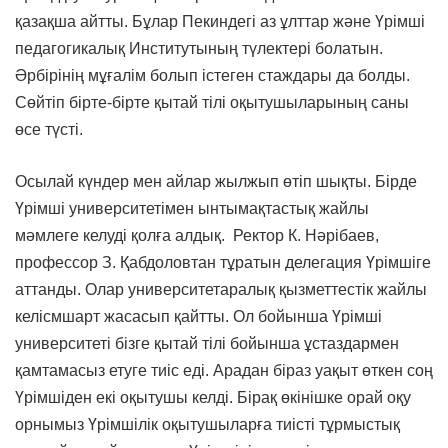
қазақша айтты. Бұлар Пекиндегі аз ұлттар және Үрімші
педагогикалық Институтының түлектері болатын.
Әрбірінің мұғалім болып істеген стаждары да болды.
Сөйтіп бірте-бірте қытай тілі оқытушыларының саны
өсе түсті.
Осылай күндер мен айлар жылжып өтіп шықты. Бірде
Үрімші университетімен ынтымақтастық жайлы
мәмлеге келуді қолға алдық. Ректор К. Нәрібаев,
профессор З. Қабдоловтан тұратын делегация Үрімшіге
аттанды. Олар университетаралық қызметтестік жайлы
келісмшарт жасасып қайтты. Ол бойынша Үрімші
университеті бізге қытай тілі бойынша ұстаздармен
қамтамасыз етуге тиіс еді. Арадан біраз уақыт өткен соң
Үрімшіден екі оқытушы келді. Бірақ өкінішке орай оқу
орнымыз Үрімшілік оқытушыларға тиісті тұрмыстық