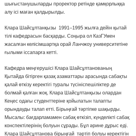
шығыстанушыларды проректор ретінде қамқорлыққа
алу ісі маған қалдырылды.
Клара Шайсұлтанқызы 1991–1995 жылға дейін қытай
тілі кафедрасын басқарды. Соңыра ол КазГУмен
жасалған келісімшартқа орай Ланчжоу университетіне
ғылыми іссапарға кетті.
Кафедра меңгерушісі Клара Шайсұлтанованың
Қытайда бітірген қазақ азаматтары арасында сабақты
қалай өткізу керектігі туралы түсініспешіліктер де
болмай қалған жоқ. Клара Шайсұлтанқызы олардан
Кеңес одағы студенттеріне қойылатын талапты
орындауды талап етті. Бірыңғай тәртіпке шақырды.
Мысалы: бағдарламамен сабақ өткізіп, күнделікті сабақ
конспектілерінің болуын сұрады. Бұл әрине дұрыс еді.
Клара Шайсұлтанова бірыңғай тәртіп болуы керектігін