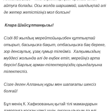
айтуға болады. Осы жолда шаршамай, шалдықпай әлі
де жетер жетістігіңіз мол болсын!
Клара Шайсұлтанқызы!
Сізді 80
жылдық мерейтойыңызбен құттықтай
отырып, басыңызға бақыт, отбасыңызға бақ-береке,
зор денсаулық, ұзақ ғұмыр тілейміз. Халқымыздың
мүддесі жолында әлі де еңбек етіп, мерейіңіз арта
берсін! Барлық арман-тілектеріңіздің орындалуына
тілектеспіз.
Сізге деген Алланың нұры мен шапағаты шексіз
болғай!
Бұл менің К. Хафизованың қытай тілі мамандарын
даярлауға қосқан үлесі үшін ризашылығым да еді.