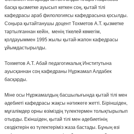
басқа қызметке ауысып кеткен соң, қытай тілі
кафедрасы араб филологиясы кафедрасына қосылды.
Соңыра қытайтанушы доцент Тохметов А.Т. қызметке
тартылғаннан кейін, менің тікелей көмегім,
қолдауыммен 1995 жылы қытай-жапон кафедрасы
ұйымдастырылды.
Тохметов А.Т. Абай педагогикалық Институтына
ауысқаннан соң кафедраны Нұржамал Алдабек
басқарды.
Міне осы Нұржамалдың басшылығында қытай тілі мен
әдебиеті кафедрасы жақсы нәтижеге жетті. Біріншіден,
мұғалімдер орны өзіміздің түлектермен толықтырылып
отырды. Екіншіден, қытай тілі мен әдебиетінің
сөздіктерін өз түлектеріміз жаза бастады. Бұның өзі