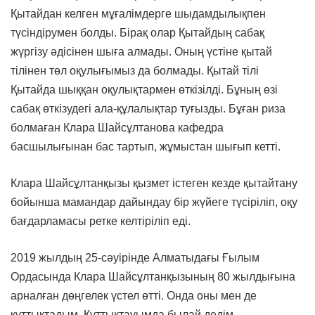
Қытайдан келген мұғалімдерге шыдамдылықпен
түсіндірумен болды. Бірақ олар Қытайдың сабақ
жүргізу әдісінен шыға алмады. Оның үстіне қытай
тілінен төл оқулығымыз да болмады. Қытай тілі
Қытайда шыққан оқулықтармен өткізілді. Бұның өзі
сабақ өткізудегі ала-құлалықтар туғызды. Бұған риза
болмаған Клара Шайсұлтанова кафедра
басшылығынан бас тартып, жұмыстан шығып кетті.
Клара Шайсұлтанқызы қызмет істеген кезде қытайтану
бойынша мамандар дайындау бір жүйеге түсіріліп, оқу
бағдарламасы ретке келтіріліп еді.
2019 жылдың 25-сәуірінде Алматыдағы Ғылым
Ордасында Клара Шайсұлтанқызының 80 жылдығына
арналған дөңгелек үстел өтті. Онда оны мен де
құттықтадым. Құттықтауымда былай дедім.