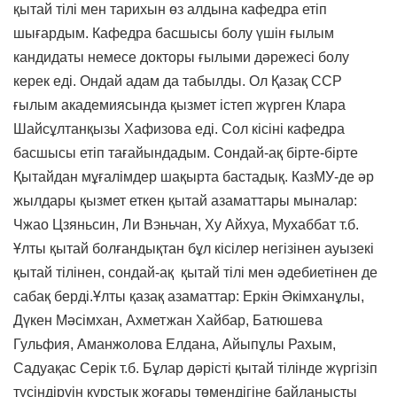
қытай тілі мен тарихын өз алдына кафедра етіп
шығардым. Кафедра басшысы болу үшін ғылым
кандидаты немесе докторы ғылыми дәрежесі болу
керек еді. Ондай адам да табылды. Ол Қазақ ССР
ғылым академиясында қызмет істеп жүрген Клара
Шайсұлтанқызы Хафизова еді. Сол кісіні кафедра
басшысы етіп тағайындадым. Сондай-ақ бірте-бірте
Қытайдан мұғалімдер шақырта бастадық. КазМУ-де әр
жылдары қызмет еткен қытай азаматтары мыналар:
Чжао Цзяньсин, Ли Вэньчан, Ху Айхуа, Мухаббат т.б.
Ұлты қытай болғандықтан бұл кісілер негізінен ауызекі
қытай тілінен, сондай-ақ қытай тілі мен әдебиетінен де
сабақ берді.Ұлты қазақ азаматтар: Еркін Әкімханұлы,
Дүкен Мәсімхан, Ахметжан Хайбар, Батюшева
Гульфия, Аманжолова Елдана, Айыпұлы Рахым,
Садуақас Серік т.б. Бұлар дәрісті қытай тілінде жүргізіп
түсіндіруін курстық жоғары төмендігіне байланысты