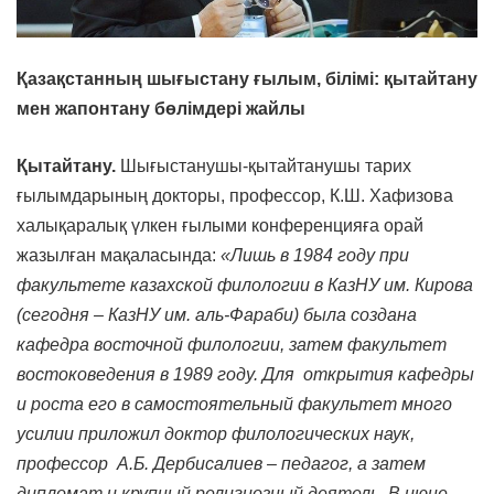
Қазақстанның шығыстану ғылым, білімі:
қытайтану
мен жапонтану бөлімдері жайлы
Қытайтану.
Шығыстанушы-қытайтанушы тарих
ғылымдарының докторы, профессор, К.Ш. Хафизова
халықаралық үлкен ғылыми конференцияға орай
жазылған мақаласында:
«Лишь в 1984 году при
факультете казахской филологии в КазНУ им. Кирова
(сегодня – КазНУ им. аль-Фараби) была создана
кафедра восточной филологии, затем факультет
востоковедения в 1989 году. Для открытия кафедры
и роста его в самостоятельный факультет много
усилии приложил доктор филологических наук,
профессор А.Б. Дербисалиев – педагог, а затем
дипломат и крупный религиозный деятель. В июне