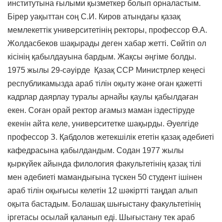
институтына ғылыми қызметкер болып орналастым.
Бірер уақыттан соң С.И. Киров атындағы қазақ
мемлекеттік университетінің ректоры, профессор Ө.А.
Жолдасбеков шақырады деген хабар жетті. Сөйтіп ол
кісінің қабылдауына бардым. Жақсы әңгіме болды.
1975 жылы 29-сәуірде Қазақ ССР Министрлер кеңесі
республикамызда араб тілін оқыту және оған қажетті
кадрлар даярлау туралы арнайы қаулы қабылдаған
екен. Соған орай ректор ағамыз маман іздестіруде
екенін айта келе, университетке шақырды. Әуелгіде
профессор З. Қабдолов жетекшілік ететін қазақ әдебиеті
кафедрасына қабылдандым. Содан 1977 жылы
қыркүйек айында филология факультетінің қазақ тілі
мен әдебиеті мамандығына түскен 50 студент ішінен
араб тілін оқығысы келетін 12 шәкіртті таңдап алып
оқыта бастадым. Болашақ шығыстану факультетінің
іргетасы осылай қаланып еді. Шығыстану тек араб