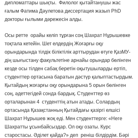
дипломаттары шықты. Филолог қытайтанушы жас
ғалым Фатима Дәулетова диссертация жазып PhD
докторы ғылыми дәрежесін алды.
Осы ретте орайы келіп тұрған соң Шахрат Нұрышевке
тоқтала кетейін. Шет елдердің Жоғарғы оқу
орындарында тілдік біліктілік арттырудан өтуге ҚазМУ-
дің шығыстану факультетіне арнайы орындар бөлінген
кезде осы тілден сабақ беретін оқытушыларды ертіп,
студенттер ортасына баратын дәстүр қалыптастырдым.
Қытайдың жоғарғы оқу орындарына 5 орын бөлінген
соң, әдеттегідей сонда бардық. Студенттер өз
орталарынан 4 студенттің атын атады. Солардың
ортасында Қазақстанның Қытайдағы қазіргі елшісі
Шахрат Нұрышев жоқ еді. Мен студенттерге: «Неге
Шахратты ұсынбайсыздар. Ол оқу озаты. Курс
старостасы. Әділет қайда?» деп реніш білдірдім. Бәрі