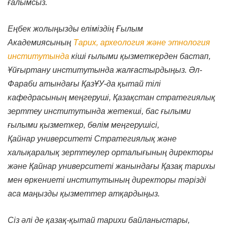
ғалымсыз.
Еңбек жолыңызды еліміздің Ғылым
Академиясының
Тарих, археология және этнология
институтында
кіші ғылыми қызметкерден бастап,
Ұйғыртану институтында жалғастырдыңыз. Әл-
Фараби атындағы ҚазҰУ-да қытай тілі
кафедрасының меңгеруші, Қазақстан стратегиялық
зерттеу институтында жетекші, бас ғылыми
ғылыми қызметкер, бөлім меңгерушісі,
Қайнар университеті Стратегиялық және
халықаралық зерттеулер орталығының директоры
және Қайнар университеті жанындағы Қазақ тарихы
мен өркениеті институтының директоры тәрізді
аса маңызды қызметтер атқардыңыз.
Сіз әлі де қазақ-қытай тарихи байланыстары,