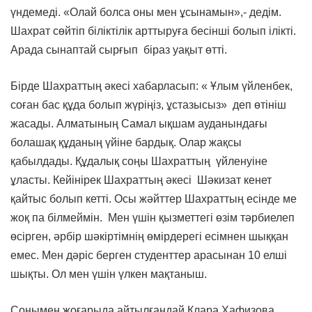
үндемеді. «Олай болса оны мен ұсынамын»,- дедім.
Шахрат сөйтіп біліктілік арттыруға бесінші болып ілікті.
Арада сынаптай сырғып біраз уақыт өтті.
Бірде Шахраттың әкесі хабарласып: « Ұлым үйленбек,
соған бас құда болып жүріңіз, ұстазысыз» деп өтініш
жасады. Алматының Самал ықшам ауданындағы
болашақ құданың үйіне бардық. Олар жақсы
қабылдады. Құдалық соңы Шахраттың үйленуіне
ұласты. Кейінірек Шахраттың әкесі Шәкизат кенет
қайтыс болып кетті. Осы жәйттер Шахраттың есінде ме
жоқ па білмеймін. Мен үшін қызметтегі өзім тәрбиелеп
өсірген, әрбір шәкіртімнің өмірдерегі есімнен шыққан
емес. Мен дәріс берген студенттер арасынан 10 елші
шықты. Ол мен үшін үлкен мақтаныш.
Сонымен жоғарыда айтылғандай Клара Хафизова