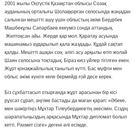
2001 жылы Оңтүстік Қазақстан облысы Созақ
ауданының орталығы Шолаққорған селосында жаңадан
салынған мешітті ашу үшін облыстың әкімі Бердібек
Машбекұлы Сапарбаев екеуміз сонда аттандық.
Желтоқсан айы. Жерде қар мол. Қаратау асуында
машинамыз аударылып қала жаздады. Құдай сақтап
қалды. Мешітті ашқан соң әлігі асу арқылы өтіп жолай
Шаян селосына тоқтадық. Біраз киіз үйлер тігілген екен.
Жұрт қонақжайлылық танытып күтті. Бас мүфти мен
облыс әкімі күніге келе бермейді ғой десе керек.
Біз сұхбаттасып отырғанда жұрт арасынан бір кісі
рұхсат сұрап, әңгіме бастады да маған қарап: «Әбеке,
мен шәкіртіңіз Мұхтар Тілеубердиевтің әкесімін. Сіздің
шарапатыңыздың арқасында Мұхтар дипломат болып
кетті. Рахмет сізге» дегені әлі есімде.