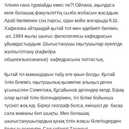
тілінен ғана тұрмайды емес пе?! Ойлана, ақылдаса
келе болашақ факультеттің сызба жобасын жасадым.
Араб бөлімінен соң парсы, одан кейін жоғарыда К.Ш.
Хафизова айтқандай қытай тілі мен әдебиеті бөлімін,
ал, 1984 жылы шығыс филологиясы кафедрасын
ұйымдастырдым. Шығыстанушы оқытушылар әуелгіде
жалпытілтану
(кафедра
общееязыкознание)
кафедрасына топтастық.
Қытай тіл мамандарын табу өте қиын болды. Қытай
тілін білеміз, оқытушылық қызметке алыңыз деген
ұсыныспен Семятова, Құсайынов дегендер келді. Бірақ
олар қытай тілін білгендерімен, тіл білімі бойынша
түсінігі жоқ еді. Біреуі географ болса, екіншісі де басқа
сала маманы боп шықты. Мен болашақ
шығыстанушылардың қазақ тілін жақсы білетіндерден
болуын ескердім. Сол себепті Ташкент