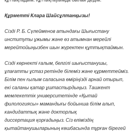
Құрметті Клара Шайсұлтанқызы!
Сізді Р. Б. Сүлейменов атындағы Шығыстану
институты ұжымы және өз атымнан мерейлі
мерейтойыңызбен шын жүректен құттықтаймын.
Сізді көрнекті ғалым, белгілі шығыстанушы,
ұлағатты ұстаз ретінде білеміз және құрметтейміз.
Білім пен ғылым саласына өміріңізді арнай отырып,
екі саланы қатар ұштастырдыңыз. Ташкент
мемлекеттік университетінде «Қытай
филологиясы» мамандығы бойынша білім алып,
кандидаттық және
докторлық
диссертация қорғадыңыз. Сіз еліміздің
қытайтанушыларының көшбасында тұрған бірегей