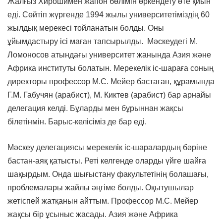
Жалғыз Хирошимен жапон бөлімін өркендету өте қиын
еді. Сөйтіп жүргенде 1994 жылы университетіміздің 60
жылдық мерекесі тойланатын болды. Оны
ұйымдастыру ісі маған тапсырылды. Мәскеудегі М.
Ломоносов атындағы университет жанында Азия және
Африка институты болатын. Мерекелік іс-шараға соның
директоры профессор М.С. Мейер бастаған, құрамында
Г.М. Габучян (арабист), М. Киктев (арабист) бар арнайы
делегация келді. Бұларды мен бұрыннан жақсы
білетінмін. Барыс-келісіміз де бар еді.
Мәскеу делегациясы мерекелік іс-шаралардың бәріне
бастан-аяқ қатысты. Реті келгенде оларды үйге шайға
шақырдым. Онда шығыстану факультетінің болашағы,
проблемалары жайлы әңгіме болды. Оқытушылар
жетіспей жатқанын айттым. Профессор М.С. Мейер
жақсы бір ұсыныс жасады. Азия және Африка