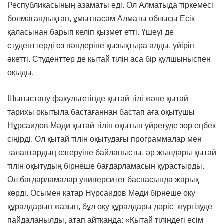
Республикасының азаматы еді. Ол Алматыда тіркемесі
болмағандықтан, ұмытпасам Алматы облысы Есік
қаласынан барып келіп қызмет етті. Үшеуі де
студенттерді өз пәндеріне қызықтыра алды, үйіріп
әкетті. Студенттер де қытай тілін аса бір құлшыныспен
оқыды.
Шығыстану факультетінде қытай тілі және қытай
тарихы оқытыла бастағаннан бастап аға оқытушы
Нұрсаидов Мәди қытай тілін оқытып үйретуде зор еңбек
сіңірді. Ол қытай тілін оқытудағы программалар мен
талаптардың өзгеруіне байланысты, әр жылдары қытай
тілін оқытудың бірнеше бағдарламасын құрастырды.
Ол бағдарламалар университет баспасында жарық
көрді. Осымен қатар Нұрсаидов Мәди бірнеше оқу
құралдарын жазып, бұл оқу құралдары дәріс жүргізуде
пайдаланылды, атап айтқанда: «Қытай тіліндегі есім