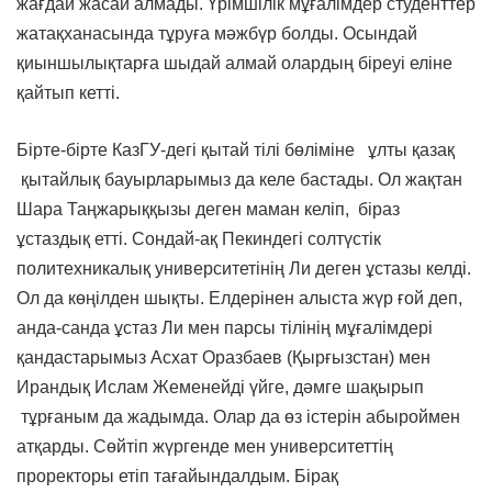
жағдай жасай алмады. Үрімшілік мұғалімдер студенттер
жатақханасында тұруға мәжбүр болды. Осындай
қиыншылықтарға шыдай алмай олардың біреуі еліне
қайтып кетті.
Бірте-бірте КазГУ-дегі қытай тілі бөліміне ұлты қазақ
қытайлық бауырларымыз да келе бастады. Ол жақтан
Шара Таңжарыққызы деген маман келіп, біраз
ұстаздық етті. Сондай-ақ Пекиндегі солтүстік
политехникалық университетінің Ли деген ұстазы келді.
Ол да көңілден шықты. Елдерінен алыста жүр ғой деп,
анда-санда ұстаз Ли мен парсы тілінің мұғалімдері
қандастарымыз Асхат Оразбаев (Қырғызстан) мен
Ирандық Ислам Жеменейді үйге, дәмге шақырып
тұрғаным да жадымда. Олар да өз істерін абыроймен
атқарды. Сөйтіп жүргенде мен университеттің
проректоры етіп тағайындалдым. Бірақ