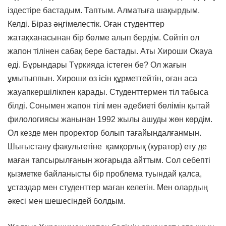
іздестіре бастадым. Таптым. Алматыға шақырдым.
Келді. Біраз әңгімелестік. Оған студенттер
жатақханасынан бір бөлме алып бердім. Сөйтіп ол
жапон тілінен сабақ бере бастады. Аты Хироши Окауа
еді. Бұрындары Түркияда істеген бе? Ол жағын
ұмытыппын. Хироши өз ісін құрметтейтін, оған аса
жауапкершілікпен қарады. Студенттермен тіл табыса
білді. Сонымен жапон тілі мен әдебиеті бөлімін қытай
филологиясы жанынан 1992 жылы ашуды жөн көрдім.
Ол кезде мен проректор болып тағайындалғанмын.
Шығыстану факультетіне қамқорлық (куратор) ету де
маған тапсырылғанын жоғарыда айттым. Сол себепті
қызметке байланысты бір проблема туындай қалса,
ұстаздар мен студенттер маған келетін. Мен олардың
әкесі мен шешесіндей болдым.