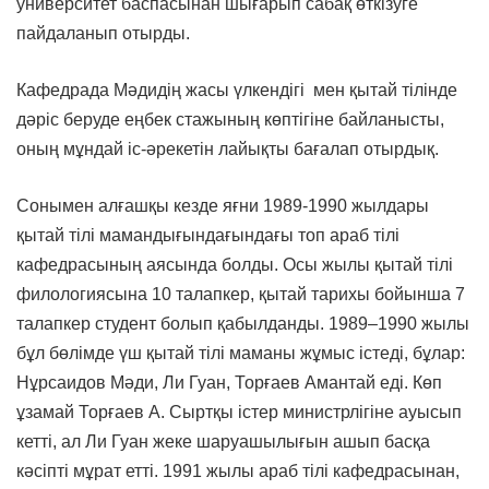
университет баспасынан шығарып сабақ өткізуге
пайдаланып отырды.
Кафедрада Мәдидің жасы үлкендігі мен қытай тілінде
дәріс беруде еңбек стажының көптігіне байланысты,
оның мұндай іс-әрекетін лайықты бағалап отырдық.
Сонымен алғашқы кезде яғни 1989-1990 жылдары
қытай тілі мамандығындағындағы топ араб тілі
кафедрасының аясында болды. Осы жылы қытай тілі
филологиясына 10 талапкер, қытай тарихы бойынша 7
талапкер студент болып қабылданды. 1989–1990 жылы
бұл бөлімде үш қытай тілі маманы жұмыс істеді, бұлар:
Нұрсаидов Мәди, Ли Гуан, Торғаев Амантай еді. Көп
ұзамай Торғаев А. Сыртқы істер министрлігіне ауысып
кетті, ал Ли Гуан жеке шаруашылығын ашып басқа
кәсіпті мұрат етті. 1991 жылы араб тілі кафедрасынан,