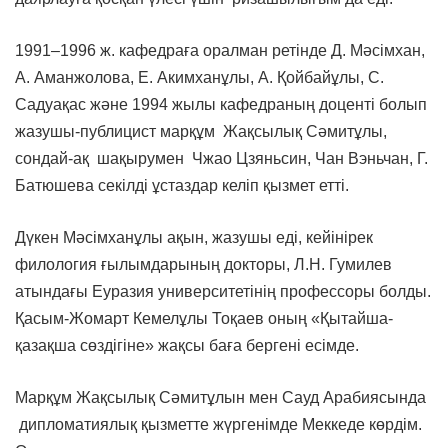
1991–1996 ж. кафедраға оралман ретінде Д. Мәсімхан,
А. Аманжолова, Е. Акимханұлы, А. Қойбайұлы, С.
Садуақас және 1994 жылы кафедраның доценті болып
жазушы-публицист марқұм Жақсылық Сәмитұлы,
сондай-ақ шақырумен Чжао Цзяньсин, Чан Вэньчан, Г.
Батюшева секілді ұстаздар келіп қызмет етті.
Дүкен Мәсімханұлы ақын, жазушы еді, кейінірек
филология ғылымдарының докторы, Л.Н. Гумилев
атындағы Еуразия университетінің профессоры болды.
Қасым-Жомарт Кемелұлы Тоқаев оның «Қытайша-
қазақша сөздігіне» жақсы баға бергені есімде.
Марқұм Жақсылық Сәмитұлын мен Сауд Арабиясында
дипломатиялық қызметте жүргенімде Меккеде көрдім.