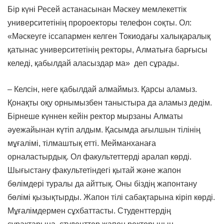
Бір күні Ресей астанасынан Мәскеу мемлекеттік
университетінің пророекторы телефон соқты. Ол:
«Мәскеуге іссапармен келген Токиодағы халықаралық
қатынас университетінің ректоры, Алматыға барғысы
келеді, қабылдай аласыздар ма» деп сұрады.
– Келсін, неге қабылдай алмаймыз. Қарсы аламыз.
Қонақты оқу орнымызбен таныстыра да аламыз дедім.
Бірнеше күннен кейін ректор мырзаны Алматы
әуежайынан күтіп алдым. Қасымда ағылшын тілінің
мұғалімі, тілмаштық етті. Мейманханаға
орналастырдық. Ол факультеттерді аралап көрді.
Шығыстану факультетіндегі қытай және жапон
бөлімдері туралы да айттық. Оны біздің жапонтану
бөлімі қызықтырды. Жапон тілі сабақтарына кіріп көрді.
Мұғалімдермен сұхбаттасты. Студенттердің