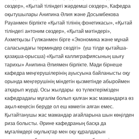
сөздер», «Қытай тіліндегі жәрдемші сөздер», Кафедра
оқытушылары Анипина Әлия және Досымбекова
Рауанмен бірлікте «Қытай тілінің фонетикасы», «Қытай
тіліндегі антоним сөздер», «Қытай мәтіндері»,
Ахметқызы Гүлжанмен бірге «Экономика және мұнай
саласындағы терминдер сөздігі» (үш тілде қытайша-
қазақша-орысша) «Қытай каллиграфиясының шығу
тарихы» Анипина Әлиямен бірлікте. Мәди бірнеше
кафедра меңгерушілерінің ауысуына байланысты оқу
орында меңгерушінің міндетін қызметінде абыроймен
атқарып жүрді. Осы жылдары өз түлектерімізден
кафедрадағы мұғалім болып қалған жас мамандарға өз
ақыл-кеңесін беруде ол еш көмегін аяған емес.
Қытайтанушы жас мамандар ағайларына шын көңілден
риза болысты. Әрине кафедраның басқа да
мұғалімдері оқулықтар мен оқу құралдарын