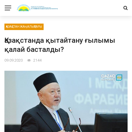
ҚАЗАҚСТАН ЖАҢАЛЫҚТАРЫ
Қазақстанда қытайтану ғылымы
қалай басталды?
09.09.2020
2144