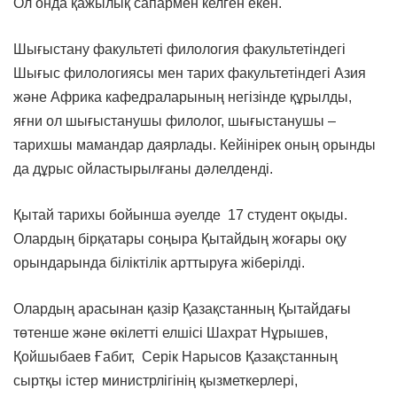
Ол онда қажылық сапармен келген екен.
Шығыстану факультеті филология факультетіндегі
Шығыс филологиясы мен тарих факультетіндегі Азия
және Африка кафедраларының негізінде құрылды,
яғни ол шығыстанушы филолог, шығыстанушы –
тарихшы мамандар даярлады. Кейінірек оның орынды
да дұрыс ойластырылғаны дәлелденді.
Қытай тарихы бойынша әуелде 17 студент оқыды.
Олардың бірқатары соңыра Қытайдың жоғары оқу
орындарында біліктілік арттыруға жіберілді.
Олардың арасынан қазір Қазақстанның Қытайдағы
төтенше және өкілетті елшісі Шахрат Нұрышев,
Қойшыбаев Ғабит, Серік Нарысов Қазақстанның
сыртқы істер министрлігінің қызметкерлері,