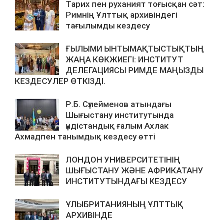
Тарих пен руханият тоғысқан сәт:
Римнің Ұлттық архивіндегі
тағылымды кездесу
ҒЫЛЫМИ ЫНТЫМАҚТЫСТЫҚТЫҢ
ЖАҢА КӨКЖИЕГІ: ИНСТИТУТ
ДЕЛЕГАЦИЯСЫ РИМДЕ МАҢЫЗДЫ
КЕЗДЕСУЛЕР ӨТКІЗДІ.
Р.Б. Сүлейменов атындағы
Шығыстану институтында
үндістандық ғалым Ахлак
Ахмадпен танымдық кездесу өтті
ЛОНДОН УНИВЕРСИТЕТІНІҢ
ШЫҒЫСТАНУ ЖӘНЕ АФРИКАТАНУ
ИНСТИТУТЫНДАҒЫ КЕЗДЕСУ
ҰЛЫБРИТАНИЯНЫҢ ҰЛТТЫҚ
АРХИВІНДЕ