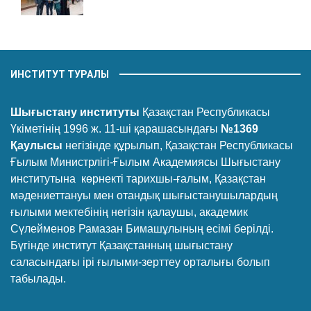
ИНСТИТУТ ТУРАЛЫ
Шығыстану институты
Қазақстан Республикасы
Үкіметінің 1996 ж. 11-ші қарашасындағы
№1369
Қаулысы
негізінде құрылып, Қазақстан Республикасы
Ғылым Министрлігі-Ғылым Академиясы Шығыстану
институтына көрнекті тарихшы-ғалым, Қазақстан
мәдениеттануы мен отандық шығыстанушылардың
ғылыми мектебінің негізін қалаушы, академик
Сүлейменов Рамазан Бимашұлының есімі берілді.
Бүгінде институт Қазақстанның шығыстану
саласындағы ірі ғылыми-зерттеу орталығы болып
табылады.