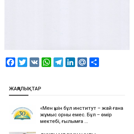
Facebook
Twitter
VK
WhatsApp
Telegram
LinkedIn
Mail.Ru
Отправ
ЖАҢАЛЫҚТАР
«Мен үшін бұл институт – жай ғана
жұмыс орны емес. Бұл – өмір
мектебі, ғылымға ...