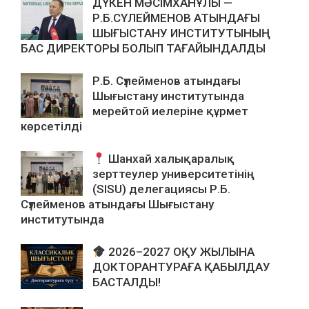
ДҮКЕН МӘСІМХАНҰЛЫ —
Р.Б.СҮЛЕЙМЕНОВ АТЫНДАҒЫ
ШЫҒЫСТАНУ ИНСТИТУТЫНЫҢ
БАС ДИРЕКТОРЫ БОЛЫП ТАҒАЙЫНДАЛДЫ
Р.Б. Сүлейменов атындағы
Шығыстану институтында
мерейтой иелеріне құрмет
көрсетілді
Шанхай халықаралық
зерттеулер университетінің
(SISU) делегациясы Р.Б.
Сүлейменов атындағы Шығыстану
институтында
2026–2027 ОҚУ ЖЫЛЫНА
ДОКТОРАНТУРАҒА ҚАБЫЛДАУ
БАСТАЛДЫ!