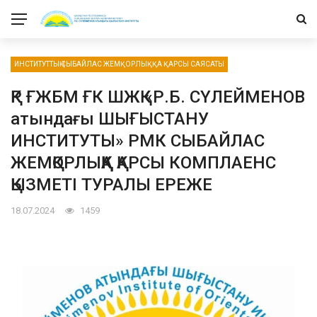
ИНСТИТУТТЫҢ СЫБАЙЛАС ЖЕМҚОРЛЫҚҚА ҚАРСЫ САЯСАТЫ
ҚР ҒЖБМ ҒК ШЖҚ «Р.Б. СҮЛЕЙМЕНОВ
атындағы ШЫҒЫСТАНУ
ИНСТИТУТЫ» РМК СЫБАЙЛАС
ЖЕМҚОРЛЫҚҚА ҚАРСЫ КОМПЛАЕНС
ҚЫЗМЕТІ ТУРАЛЫ ЕРЕЖЕ
18.07.2024
1459