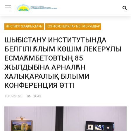
ИНСТИТУТ ЖАҢАЛЫҚТАРЫ
КОНФЕРЕНЦИЯЛАР МЕН ФОРУМДАР
ШЫҒЫСТАНУ ИНСТИТУТЫНДА
БЕЛГІЛІ ҒАЛЫМ КӨШІМ ЛЕКЕРҰЛЫ
ЕСМАҒАМБЕТОВТЫҢ 85
ЖЫЛДЫҒЫНА АРНАЛҒАН
ХАЛЫҚАРАЛЫҚ ҒЫЛЫМИ
КОНФЕРЕНЦИЯ ӨТТІ
18.09.2023
1643