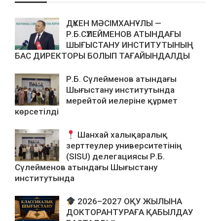
ДҮКЕН МӘСІМХАНҰЛЫ —
Р.Б.СҮЛЕЙМЕНОВ АТЫНДАҒЫ
ШЫҒЫСТАНУ ИНСТИТУТЫНЫҢ
БАС ДИРЕКТОРЫ БОЛЫП ТАҒАЙЫНДАЛДЫ
Р.Б. Сүлейменов атындағы
Шығыстану институтында
мерейтой иелеріне құрмет
көрсетілді
Шанхай халықаралық
зерттеулер университетінің
(SISU) делегациясы Р.Б.
Сүлейменов атындағы Шығыстану
институтында
2026–2027 ОҚУ ЖЫЛЫНА
ДОКТОРАНТУРАҒА ҚАБЫЛДАУ