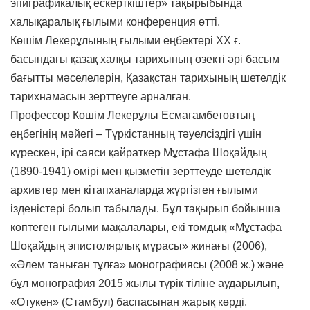
эпиграфикалық ескерткіштер» тақырыбында
халықаралық ғылыми конференция өтті.
Көшім Лекерұлының ғылыми еңбектері ХХ ғ.
басындағы қазақ халқы тарихының өзекті әрі басым
бағытты мәселелерін, Қазақстан тарихының шетелдік
тарихнамасын зерттеуге арналған.
Профессор Көшім Лекерұлы Есмағамбетовтың
еңбегінің мәйегі – Түркістанның тәуелсіздігі үшін
күрескен, ірі саяси қайраткер Мұстафа Шоқайдың
(1890-1941) өмірі мен қызметін зерттеуде шетелдік
архивтер мен кітапханаларда жүргізген ғылыми
ізденістері болып табылады. Бұл тақырып бойынша
көптеген ғылыми мақалалары, екі томдық «Мұстафа
Шоқайдың эпистолярлық мұрасы» жинағы (2006),
«Әлем таныған тұлға» монографиясы (2008 ж.) және
бұл монография 2015 жылы түрік тіліне аударылып,
«Отукен» (Стамбул) баспасынан жарық көрді.