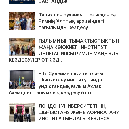
БАСТАЛДЫ!
Тарих пен руханият тоғысқан сәт:
Римнің Ұлттық архивіндегі
тағылымды кездесу
ҒЫЛЫМИ ЫНТЫМАҚТЫСТЫҚТЫҢ
ЖАҢА КӨКЖИЕГІ: ИНСТИТУТ
ДЕЛЕГАЦИЯСЫ РИМДЕ МАҢЫЗДЫ
КЕЗДЕСУЛЕР ӨТКІЗДІ.
Р.Б. Сүлейменов атындағы
Шығыстану институтында
үндістандық ғалым Ахлак
Ахмадпен танымдық кездесу өтті
ЛОНДОН УНИВЕРСИТЕТІНІҢ
ШЫҒЫСТАНУ ЖӘНЕ АФРИКАТАНУ
ИНСТИТУТЫНДАҒЫ КЕЗДЕСУ