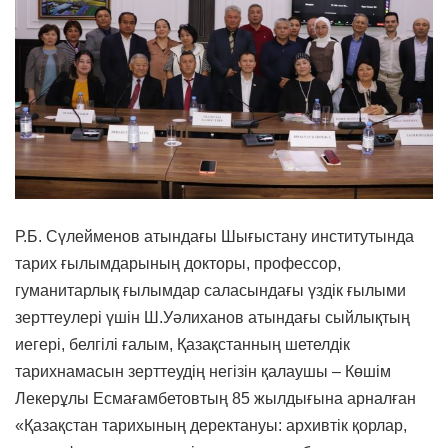
Р.Б. Сүлейменов атындағы Шығыстану институтында
тарих ғылымдарының докторы, профессор,
гуманитарлық ғылымдар саласындағы үздік ғылыми
зерттеулері үшін Ш.Уәлиханов атындағы сыйлықтың
иегері, белгілі ғалым, Қазақстанның шетелдік
тарихнамасын зерттеудің негізін қалаушы – Көшім
Лекерұлы Есмағамбетовтың 85 жылдығына арналған
«Қазақстан тарихының деректануы: архивтік қорлар,