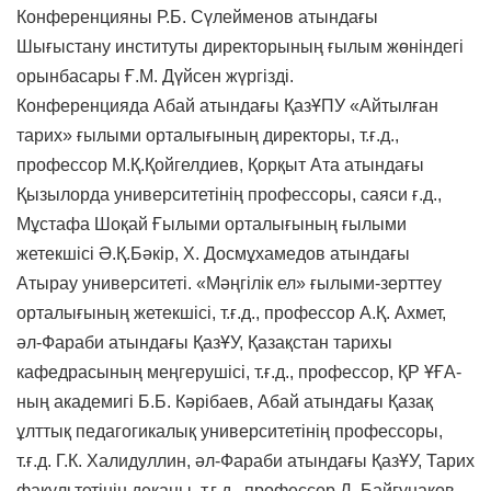
Конференцияны Р.Б. Сүлейменов атындағы
Шығыстану институты директорының ғылым жөніндегі
орынбасары Ғ.М. Дүйсен жүргізді.
Конференцияда Абай атындағы ҚазҰПУ «Айтылған
тарих» ғылыми орталығының директоры, т.ғ.д.,
профессор М.Қ.Қойгелдиев, Қорқыт Ата атындағы
Қызылорда университетінің профессоры, саяси ғ.д.,
Мұстафа Шоқай Ғылыми орталығының ғылыми
жетекшісі Ә.Қ.Бәкір, Х. Досмұхамедов атындағы
Атырау университеті. «Мәңгілік ел» ғылыми-зерттеу
орталығының жетекшісі, т.ғ.д., профессор А.Қ. Ахмет,
әл-Фараби атындағы ҚазҰУ, Қазақстан тарихы
кафедрасының меңгерушісі, т.ғ.д., профессор, ҚР ҰҒА-
ның академигі Б.Б. Кәрібаев, Абай атындағы Қазақ
ұлттық педагогикалық университетінің профессоры,
т.ғ.д. Г.К. Халидуллин, әл-Фараби атындағы ҚазҰУ, Тарих
факультетінің деканы, т.ғ.д., профессор Д. Байгунаков,