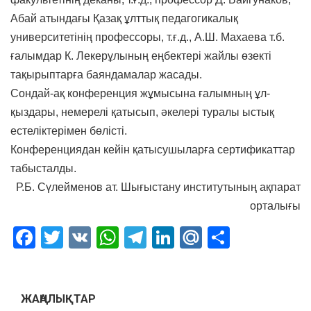
Абай атындағы Қазақ ұлттық педагогикалық
университетінің профессоры, т.ғ.д., А.Ш. Махаева т.б.
ғалымдар К. Лекерұлының еңбектері жайлы өзекті
тақырыптарға баяндамалар жасады.
Сондай-ақ конференция жұмысына ғалымның ұл-
қыздары, немерелі қатысып, әкелері туралы ыстық
естеліктерімен бөлісті.
Конференциядан кейін қатысушыларға сертификаттар
табысталды.
Р.Б. Сүлейменов ат. Шығыстану институтының ақпарат
орталығы
Facebook
Twitter
VK
WhatsApp
Telegram
LinkedIn
Mail.Ru
Отправ
ЖАҢАЛЫҚТАР