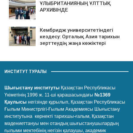
ҰЛЫБРИТАНИЯНЫҢ ҰЛТТЫҚ
АРХИВІНДЕ
Кембридж университетіндегі
кездесу: Орталық Азия тарихын
зерттеудің жаңа көжіктері
ИНСТИТУТ ТУРАЛЫ
Шығыстану институты
Қазақстан Республикасы
Үкіметінің 1996 ж. 11-ші қарашасындағы
№1369
Қаулысы
негізінде құрылып, Қазақстан Республикасы
Ғылым Министрлігі-Ғылым Академиясы Шығыстану
институтына көрнекті тарихшы-ғалым, Қазақстан
мәдениеттануы мен отандық шығыстанушылардың
ғылыми мектебінің негізін қалаушы, академик