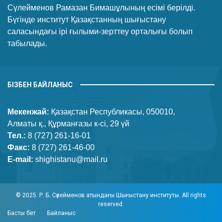
Сүлейменов Рамазан Бимашұлының есімі берілді.
Бүгінде институт Қазақстанның шығыстану
саласындағы ірі ғылыми-зерттеу орталығы болып
табылады.
БІЗБЕН БАЙЛАНЫС
Мекенжай:
Қазақстан Республикасы, 050010,
Алматы қ., Құрманғазы к-сі, 29 үй
Тел.:
8 (727) 261-16-01
Факс:
8 (727) 261-46-00
E-mail:
shighistanu@mail.ru
© 2025. Р. Б. Сүлейменов атындағы Шығыстану институты. All rights
reserved.
Басты бет
Байланыс