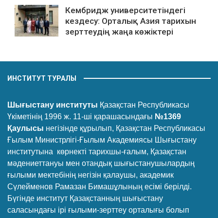
Кембридж университетіндегі
кездесу: Орталық Азия тарихын
зерттеудің жаңа көжіктері
ИНСТИТУТ ТУРАЛЫ
Шығыстану институты
Қазақстан Республикасы
Үкіметінің 1996 ж. 11-ші қарашасындағы
№1369
Қаулысы
негізінде құрылып, Қазақстан Республикасы
Ғылым Министрлігі-Ғылым Академиясы Шығыстану
институтына көрнекті тарихшы-ғалым, Қазақстан
мәдениеттануы мен отандық шығыстанушылардың
ғылыми мектебінің негізін қалаушы, академик
Сүлейменов Рамазан Бимашұлының есімі берілді.
Бүгінде институт Қазақстанның шығыстану
саласындағы ірі ғылыми-зерттеу орталығы болып