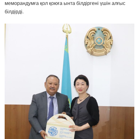
меморандумға қол қоюға ынта білдіргені үшін алғыс
білдірді.