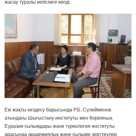
жасау туралы келісімге келді.
Екі жақты кездесу барысында Р.Б. Сүлейменов
атындағы Шығыстану институты мен Кореяның
Еуразия ғылымдары және түркология институты
арасында академиялық және ғылыми зерттеулер