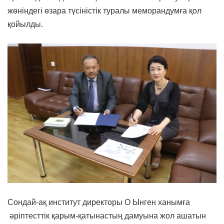
жөніндегі өзара түсіністік туралы меморандумға қол
қойылды.
Сондай-ақ институт директоры О Ынген ханымға
әріптесттік қарым-қатынастың дамуына жол ашатын