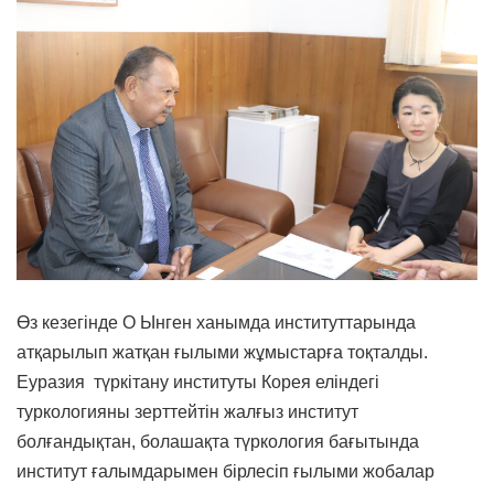
Өз кезегінде О Ынген ханымда институттарында
атқарылып жатқан ғылыми жұмыстарға тоқталды.
Еуразия түркітану институты Корея еліндегі
туркологияны зерттейтін жалғыз институт
болғандықтан, болашақта түркология бағытында
институт ғалымдарымен бірлесіп ғылыми жобалар