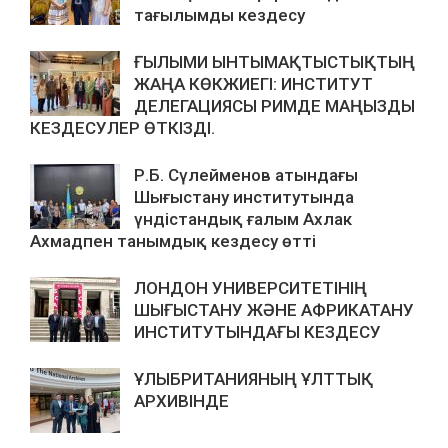
тағылымды кездесу
ҒЫЛЫМИ ЫНТЫМАҚТЫСТЫҚТЫҢ
ЖАҢА КӨКЖИЕГІ: ИНСТИТУТ
ДЕЛЕГАЦИЯСЫ РИМДЕ МАҢЫЗДЫ
КЕЗДЕСУЛЕР ӨТКІЗДІ.
Р.Б. Сүлейменов атындағы
Шығыстану институтында
үндістандық ғалым Ахлак
Ахмадпен танымдық кездесу өтті
ЛОНДОН УНИВЕРСИТЕТІНІҢ
ШЫҒЫСТАНУ ЖӘНЕ АФРИКАТАНУ
ИНСТИТУТЫНДАҒЫ КЕЗДЕСУ
ҰЛЫБРИТАНИЯНЫҢ ҰЛТТЫҚ
АРХИВІНДЕ