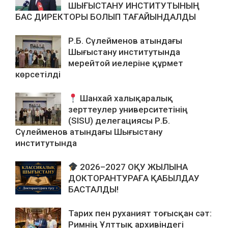
ШЫҒЫСТАНУ ИНСТИТУТЫНЫҢ
БАС ДИРЕКТОРЫ БОЛЫП ТАҒАЙЫНДАЛДЫ
Р.Б. Сүлейменов атындағы
Шығыстану институтында
мерейтой иелеріне құрмет
көрсетілді
Шанхай халықаралық
зерттеулер университетінің
(SISU) делегациясы Р.Б.
Сүлейменов атындағы Шығыстану
институтында
2026–2027 ОҚУ ЖЫЛЫНА
ДОКТОРАНТУРАҒА ҚАБЫЛДАУ
БАСТАЛДЫ!
Тарих пен руханият тоғысқан сәт:
Римнің Ұлттық архивіндегі