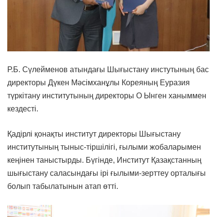
Р.Б. Сүлейменов атындағы Шығыстану инстутының бас
директоры Дүкен Мәсімханұлы Кореяның Еуразия
түркітану институтының директоры О Ынген ханыммен
кездесті.
Қадірлі қонақты институт директоры Шығыстану
институтының тыныс-тіршілігі, ғылыми жобаларымен
кеңінен таныстырды. Бүгінде, Институт Қазақстанның
шығыстану саласындағы ірі ғылыми-зерттеу орталығы
болып табылатынын атап өтті.