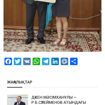
Facebook
Twitter
VK
WhatsApp
Telegram
LinkedIn
Mail.Ru
Отправ
ЖАҢАЛЫҚТАР
ДҮКЕН МӘСІМХАНҰЛЫ —
Р.Б.СҮЛЕЙМЕНОВ АТЫНДАҒЫ