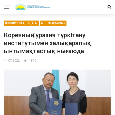
ИНСТИТУТ ЖАҢАЛЫҚТАРЫ
ЫНТЫМАҚТАСТЫҚ
Кореяның Еуразия түркітану
институтымен халықаралық
ынтымақтастық нығаюда
14.07.2022
1816