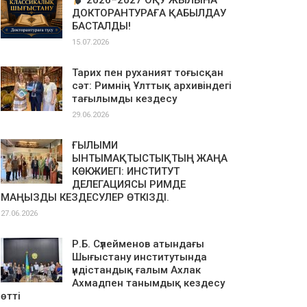
2026–2027 ОҚУ ЖЫЛЫНА
ДОКТОРАНТУРАҒА ҚАБЫЛДАУ
БАСТАЛДЫ!
15.07.2026
Тарих пен руханият тоғысқан
сәт: Римнің Ұлттық архивіндегі
тағылымды кездесу
29.06.2026
ҒЫЛЫМИ
ЫНТЫМАҚТЫСТЫҚТЫҢ ЖАҢА
КӨКЖИЕГІ: ИНСТИТУТ
ДЕЛЕГАЦИЯСЫ РИМДЕ
МАҢЫЗДЫ КЕЗДЕСУЛЕР ӨТКІЗДІ.
27.06.2026
Р.Б. Сүлейменов атындағы
Шығыстану институтында
үндістандық ғалым Ахлак
Ахмадпен танымдық кездесу
өтті