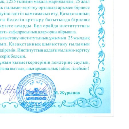
n
.Ru
тправить