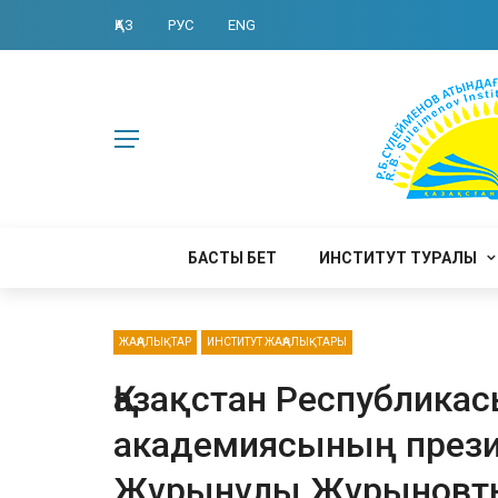
ҚАЗ
РУС
ENG
БАСТЫ БЕТ
ИНСТИТУТ ТУРАЛЫ
ЖАҢАЛЫҚТАР
ИНСТИТУТ ЖАҢАЛЫҚТАРЫ
Қазақстан Республик
академиясының прези
Жұрынұлы Жұрыновты