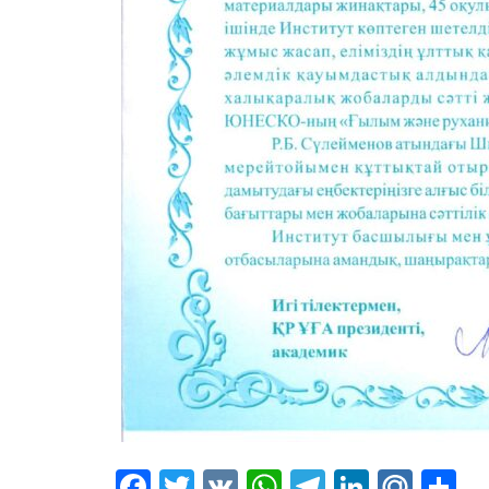
Facebook
Twitter
VK
WhatsApp
Telegram
LinkedI
Mail
О