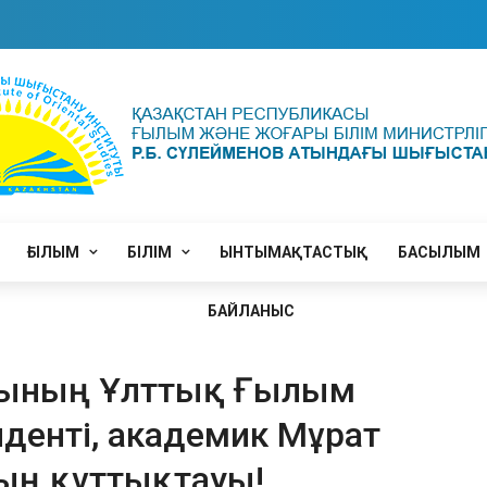
ҒЫЛЫМ
БІЛІМ
ЫНТЫМАҚТАСТЫҚ
БАСЫЛЫМ
БАЙЛАНЫС
асының Ұлттық Ғылым
денті, академик Мұрат
ң құттықтауы!