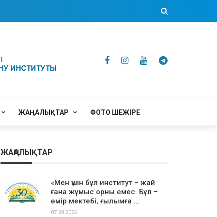
ЖАҢАЛЫҚТАР
ФОТО ШЕЖІРЕ
ЖАҢАЛЫҚТАР
«Мен үшін бұл институт – жай
ғана жұмыс орны емес. Бұл –
өмір мектебі, ғылымға ...
07.08.2026