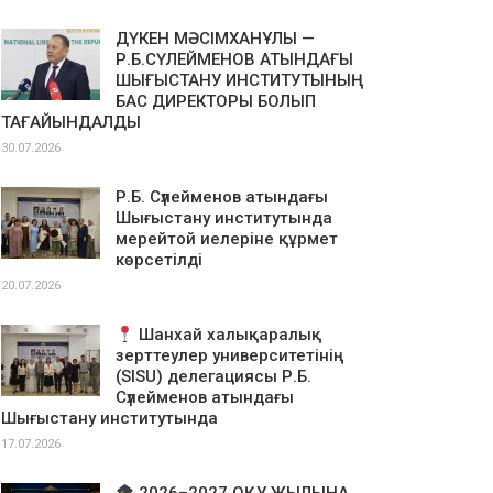
ДҮКЕН МӘСІМХАНҰЛЫ —
Р.Б.СҮЛЕЙМЕНОВ АТЫНДАҒЫ
ШЫҒЫСТАНУ ИНСТИТУТЫНЫҢ
БАС ДИРЕКТОРЫ БОЛЫП
ТАҒАЙЫНДАЛДЫ
30.07.2026
Р.Б. Сүлейменов атындағы
Шығыстану институтында
мерейтой иелеріне құрмет
көрсетілді
20.07.2026
Шанхай халықаралық
зерттеулер университетінің
(SISU) делегациясы Р.Б.
Сүлейменов атындағы
Шығыстану институтында
17.07.2026