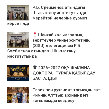
Р.Б. Сүлейменов атындағы
Шығыстану институтында
мерейтой иелеріне құрмет
көрсетілді
Шанхай халықаралық
зерттеулер университетінің
(SISU) делегациясы Р.Б.
Сүлейменов атындағы Шығыстану
институтында
2026–2027 ОҚУ ЖЫЛЫНА
ДОКТОРАНТУРАҒА ҚАБЫЛДАУ
БАСТАЛДЫ!
Тарих пен руханият тоғысқан сәт:
Римнің Ұлттық архивіндегі
тағылымды кездесу