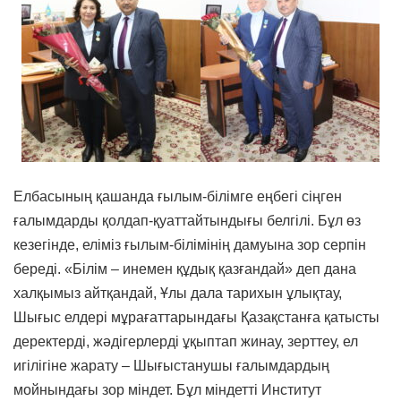
Елбасының қашанда ғылым-білімге еңбегі сіңген
ғалымдарды қолдап-қуаттайтындығы белгілі. Бұл өз
кезегінде, еліміз ғылым-білімінің дамуына зор серпін
береді. «Білім – инемен құдық қазғандай» деп дана
халқымыз айтқандай, Ұлы дала тарихын ұлықтау,
Шығыс елдері мұрағаттарындағы Қазақстанға қатысты
деректерді, жәдігерлерді ұқыптап жинау, зерттеу, ел
игілігіне жарату – Шығыстанушы ғалымдардың
мойнындағы зор міндет. Бұл міндетті Институт