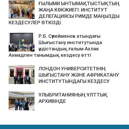
ҒЫЛЫМИ ЫНТЫМАҚТЫСТЫҚТЫҢ
ЖАҢА КӨКЖИЕГІ: ИНСТИТУТ
ДЕЛЕГАЦИЯСЫ РИМДЕ МАҢЫЗДЫ
КЕЗДЕСУЛЕР ӨТКІЗДІ.
Р.Б. Сүлейменов атындағы
Шығыстану институтында
үндістандық ғалым Ахлак
Ахмадпен танымдық кездесу өтті
ЛОНДОН УНИВЕРСИТЕТІНІҢ
ШЫҒЫСТАНУ ЖӘНЕ АФРИКАТАНУ
ИНСТИТУТЫНДАҒЫ КЕЗДЕСУ
ҰЛЫБРИТАНИЯНЫҢ ҰЛТТЫҚ
АРХИВІНДЕ