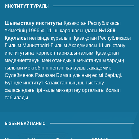
ИНСТИТУТ ТУРАЛЫ
Шығыстану институты
Қазақстан Республикасы
Үкіметінің 1996 ж. 11-ші қарашасындағы
№1369
Қаулысы
негізінде құрылып, Қазақстан Республикасы
Ғылым Министрлігі-Ғылым Академиясы Шығыстану
институтына көрнекті тарихшы-ғалым, Қазақстан
мәдениеттануы мен отандық шығыстанушылардың
ғылыми мектебінің негізін қалаушы, академик
Сүлейменов Рамазан Бимашұлының есімі берілді.
Бүгінде институт Қазақстанның шығыстану
саласындағы ірі ғылыми-зерттеу орталығы болып
табылады.
БІЗБЕН БАЙЛАНЫС