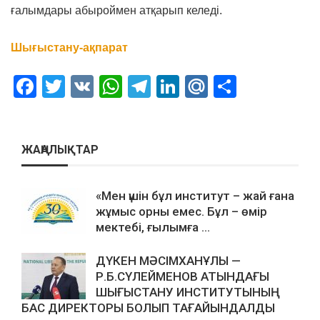
ғалымдары абыроймен атқарып келеді.
Шығыстану-ақпарат
Facebook
Twitter
VK
WhatsApp
Telegram
LinkedIn
Mail.Ru
Отправ
ЖАҢАЛЫҚТАР
«Мен үшін бұл институт – жай ғана
жұмыс орны емес. Бұл – өмір
мектебі, ғылымға ...
ДҮКЕН МӘСІМХАНҰЛЫ —
Р.Б.СҮЛЕЙМЕНОВ АТЫНДАҒЫ
ШЫҒЫСТАНУ ИНСТИТУТЫНЫҢ
БАС ДИРЕКТОРЫ БОЛЫП ТАҒАЙЫНДАЛДЫ