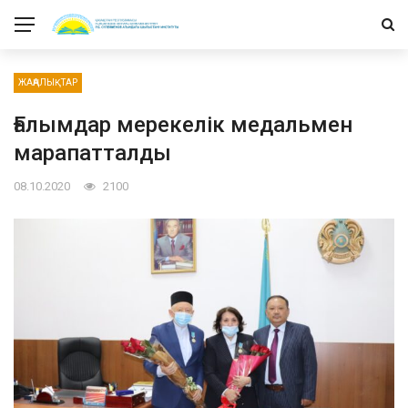
ЖАҢАЛЫҚТАР
Ғалымдар мерекелік медальмен
марапатталды
08.10.2020
2100