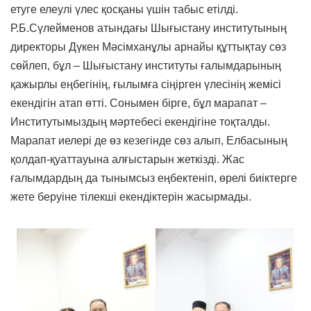
етуге елеулі үлес қосқаны үшін табыс етілді.
Р.Б.Сүлейменов атындағы Шығыстану институтының
директоры Дүкен Мәсімханұлы арнайы құттықтау сөз
сөйлеп, бұл – Шығыстану институты ғалымдарының
қажырлы еңбегінің, ғылымға сіңірген үлесінің жемісі
екендігін атап өтті. Сонымен бірге, бұл марапат –
Институтымыздың мәртебесі екендігіне тоқталды.
Марапат иелері де өз кезегінде сөз алып, Елбасының
қолдап-қуаттауына алғыстарын жеткізді. Жас
ғалымдардың да тынымсыз еңбектеніп, өрелі биіктерге
жете беруіне тілекші екендіктерін жасырмады.