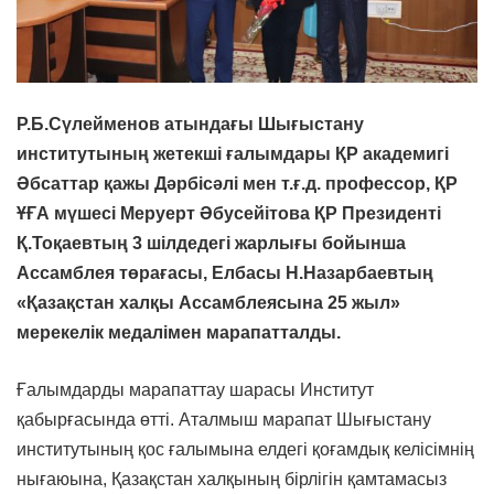
Р.Б.Сүлейменов атындағы Шығыстану
институтының жетекші ғалымдары ҚР академигі
Әбсаттар қажы Дәрбісәлі мен т.ғ.д. профессор, ҚР
ҰҒА мүшесі Меруерт Әбусейітова ҚР Президенті
Қ.Тоқаевтың 3 шілдедегі жарлығы бойынша
Ассамблея төрағасы, Елбасы Н.Назарбаевтың
«Қазақстан халқы Ассамблеясына 25 жыл»
мерекелік медалімен марапатталды.
Ғалымдарды марапаттау шарасы Институт
қабырғасында өтті. Аталмыш марапат Шығыстану
институтының қос ғалымына елдегі қоғамдық келісімнің
нығаюына, Қазақстан халқының бірлігін қамтамасыз